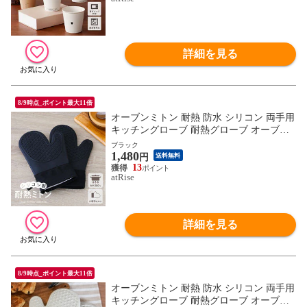
ト おもしろ ギフト
詳細を見る
8/9時点_ポイント最大11倍
オーブンミトン 耐熱 防水 シリコン 両手用
キッチングローブ 耐熱グローブ オーブン
手袋 耐熱300℃ キッチン シリコングローブ
ブラック
1,480
シリコンミトン 手袋 耐熱防水 滑り止め か
円
送料無料
わいい 洗える 左右手兼用 あったか ループ
13
atRise
ギフト プレゼント ギフト
詳細を見る
8/9時点_ポイント最大11倍
オーブンミトン 耐熱 防水 シリコン 両手用
キッチングローブ 耐熱グローブ オーブン