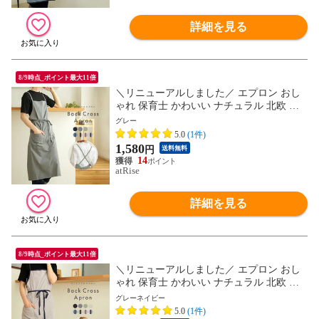
詳細を見る
8/9時点_ポイント最大11倍
＼リニューアルしました／ エプロン おし
ゃれ 保育士 かわいい ナチュラル 北欧 カ
フェ 韓国 無地 シンプル 保育士 レストラ
グレー
ン 美容師 エステ レディース バッククロス
5.0
(1件)
ギフト プレゼント
1,580
円
送料無料
14
atRise
詳細を見る
8/9時点_ポイント最大11倍
＼リニューアルしました／ エプロン おし
ゃれ 保育士 かわいい ナチュラル 北欧 カ
フェ 韓国 無地 シンプル 保育士 レストラ
グレーネイビー
ン 美容師 エステ レディース バッククロス
5.0
(1件)