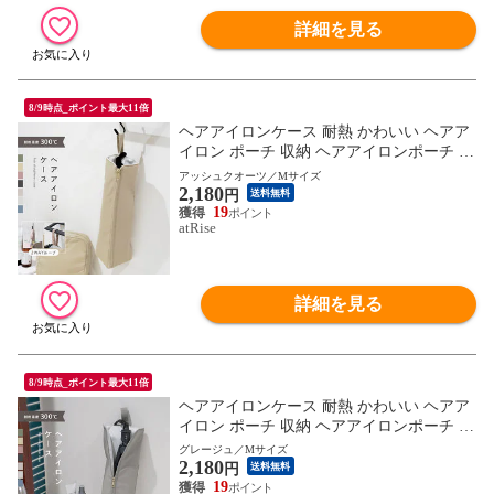
詳細を見る
8/9時点_ポイント最大11倍
ヘアアイロンケース 耐熱 かわいい ヘアア
イロン ポーチ 収納 ヘアアイロンポーチ 吊
り下げ 引っ掛け 旅行 トラベル 持ち運び
アッシュクオーツ／Mサイズ
2,180
ヘアアイロンホルダー ヘアアイロンカバー
円
送料無料
耐熱ケース コテ入れ 収納ケース アイロン
19
atRise
カバー ヘアアイロン収納 ケース ナイロン
おしゃれ シンプル ギフト
詳細を見る
8/9時点_ポイント最大11倍
ヘアアイロンケース 耐熱 かわいい ヘアア
イロン ポーチ 収納 ヘアアイロンポーチ 吊
り下げ 引っ掛け 旅行 トラベル 持ち運び
グレージュ／Mサイズ
2,180
ヘアアイロンホルダー ヘアアイロンカバー
円
送料無料
耐熱ケース コテ入れ 収納ケース アイロン
19