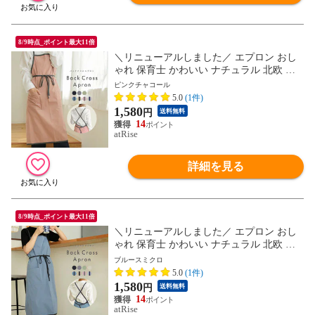
8/9時点_ポイント最大11倍
＼リニューアルしました／ エプロン おし
ゃれ 保育士 かわいい ナチュラル 北欧 カ
フェ 韓国 無地 シンプル 保育士 レストラ
ピンクチャコール
ン 美容師 エステ レディース バッククロス
5.0
(1件)
ギフト プレゼント
1,580
円
送料無料
14
atRise
詳細を見る
8/9時点_ポイント最大11倍
＼リニューアルしました／ エプロン おし
ゃれ 保育士 かわいい ナチュラル 北欧 カ
フェ 韓国 無地 シンプル 保育士 レストラ
ブルースミクロ
ン 美容師 エステ レディース バッククロス
5.0
(1件)
ギフト プレゼント
1,580
円
送料無料
14
atRise