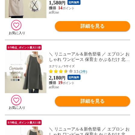
ギフト プレゼント
1,580
円
送料無料
14
atRise
詳細を見る
8/9時点_ポイント最大11倍
＼ リニューアル＆新色登場 ／ エプロン お
しゃれ ワンピース 保育士 かぶるだけ 北欧
かわいい ナチュラル カフェ 無地 シンプル
エクリュ／Sサイズ
エステ レディース キャミソール プレゼン
3.5
(2件)
ト ギフト Sサイズ 小さいサイズ
2,180
円
送料無料
19
atRise
詳細を見る
8/9時点_ポイント最大11倍
＼ リニューアル＆新色登場 ／ エプロン お
しゃれ ワンピース 保育士 かぶるだけ 北欧