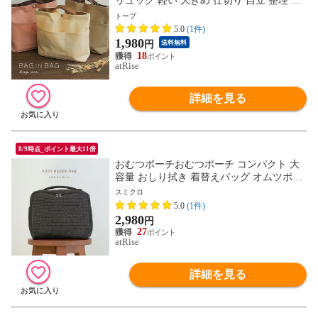
リュック 軽い 大きめ 仕切り 自立 整理 整
頓 深型バッグインバッグ 深型 トート イン
トープ
ナーバッグ マザーズバッグ ポーチ トラベ
5.0
(1件)
ルポーチ ギフト プレゼント
1,980
円
送料無料
18
atRise
詳細を見る
8/9時点_ポイント最大11倍
おむつポーチおむつポーチ コンパクト 大
容量 おしり拭き 着替えバッグ オムツポー
チ おむつ入れ ベビー おむつバッグ かわい
スミクロ
い 韓国 ヌビ ナチュラル トラベルポーチ
5.0
(1件)
ポーチ 赤ちゃん シンプル ギフト
2,980
円
27
atRise
詳細を見る