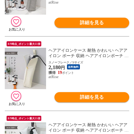
atRise
カバー ヘアアイロン収納 ケース ナイロン
おしゃれ シンプル ギフト
詳細を見る
8/9時点_ポイント最大11倍
ヘアアイロンケース 耐熱 かわいい ヘアア
イロン ポーチ 収納 ヘアアイロンポーチ 吊
り下げ 引っ掛け 旅行 トラベル 持ち運び
スノーフレーク／Sサイズ
2,180
ヘアアイロンホルダー ヘアアイロンカバー
円
送料無料
耐熱ケース コテ入れ 収納ケース アイロン
19
atRise
カバー ヘアアイロン収納 ケース ナイロン
おしゃれ シンプル ギフト
詳細を見る
8/9時点_ポイント最大11倍
ヘアアイロンケース 耐熱 かわいい ヘアア
イロン ポーチ 収納 ヘアアイロンポーチ 吊