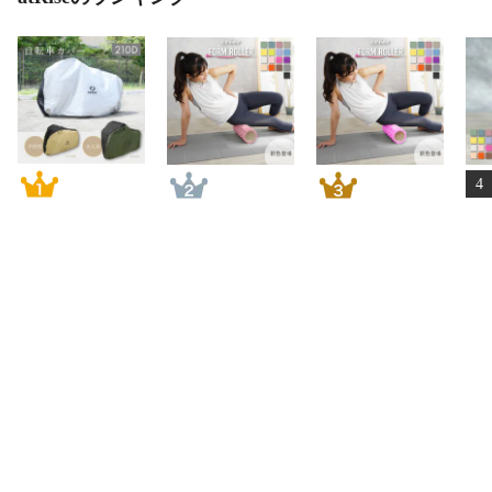
4
creer 自転車カバ
【解説書付き】
【解説書付き】
【
ー厚手 丈夫 破れ
フォームローラ
フォームローラ
フ
にくい サイクル
ー 筋膜リリース
ー 筋膜リリース
ー
カバー 子供用 子
筋膜ローラー ヨ
筋膜ローラー ヨ
筋
送料無料
供乗せ 前 対応
ガポール ローラ
ガポール ローラ
ガ
2,380
円
1,980
円
1,980
円
防水 飛ばない 電
ー 筋膜 リリース
ー 筋膜 リリース
ー
動自転車 電動 原
ストレッチロー
ストレッチロー
ス
詳細を見る
詳細を見る
詳細を見る
付 風飛び防止 20
ラー ほぐしロー
ラー ほぐしロー
ラ
インチ 24インチ
ラー 初心者 スト
ラー 初心者 スト
ラ
26インチ 27イン
レッチコロコロ
レッチコロコロ
レ
チ 29インチ
簡単
簡単
簡
商品を探す
ヘルプ／お問い合わせ
210D ファスナー