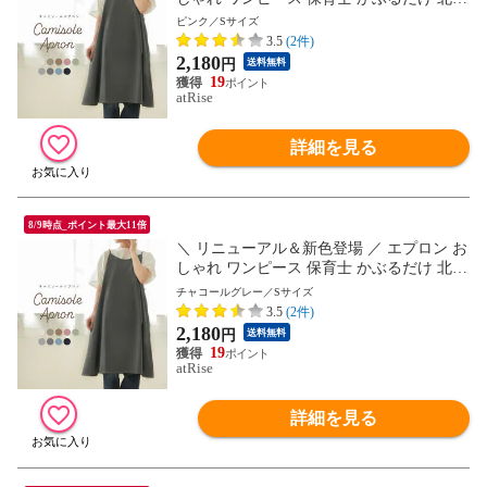
かわいい ナチュラル カフェ 無地 シンプル
ピンク／Sサイズ
エステ レディース キャミソール プレゼン
3.5
(2件)
ト ギフト Sサイズ 小さいサイズ
2,180
円
送料無料
19
atRise
詳細を見る
8/9時点_ポイント最大11倍
＼ リニューアル＆新色登場 ／ エプロン お
しゃれ ワンピース 保育士 かぶるだけ 北欧
かわいい ナチュラル カフェ 無地 シンプル
チャコールグレー／Sサイズ
エステ レディース キャミソール プレゼン
3.5
(2件)
ト ギフト Sサイズ 小さいサイズ
2,180
円
送料無料
19
atRise
詳細を見る