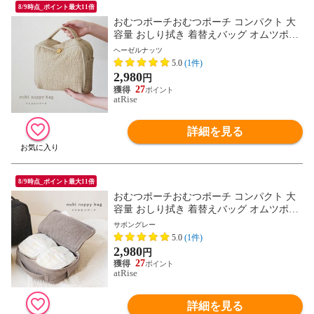
8/9時点_ポイント最大11倍
おむつポーチおむつポーチ コンパクト 大
容量 おしり拭き 着替えバッグ オムツポー
チ おむつ入れ ベビー おむつバッグ かわい
ヘーゼルナッツ
い 韓国 ヌビ ナチュラル トラベルポーチ
5.0
(1件)
ポーチ 赤ちゃん シンプル ギフト
2,980
円
27
atRise
詳細を見る
8/9時点_ポイント最大11倍
おむつポーチおむつポーチ コンパクト 大
容量 おしり拭き 着替えバッグ オムツポー
チ おむつ入れ ベビー おむつバッグ かわい
サボングレー
い 韓国 ヌビ ナチュラル トラベルポーチ
5.0
(1件)
ポーチ 赤ちゃん シンプル ギフト
2,980
円
27
atRise
詳細を見る