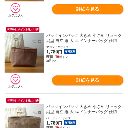
詳細を見る
8/9時点_ポイント最大11倍
バッグインバッグ 大きめ 小さめ リュック
縦型 自立 縦 大 a4 インナーバッグ 仕切り
トート バックインバック 軽量 軽い バッグ
マロン／Mサイズ
1,780
トートバッグ ポリエステル おしゃれ ポー
円
送料無料
チ プレゼント ギフト
16
atRise
詳細を見る
8/9時点_ポイント最大11倍
バッグインバッグ 大きめ 小さめ リュック
縦型 自立 縦 大 a4 インナーバッグ 仕切り
トート バックインバック 軽量 軽い バッグ
ベージュ／Lサイズ
1,780
トートバッグ ポリエステル おしゃれ ポー
円
送料無料
チ プレゼント ギフト
16