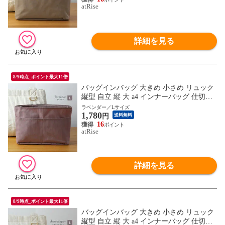
atRise
詳細を見る
8/9時点_ポイント最大11倍
バッグインバッグ 大きめ 小さめ リュック
縦型 自立 縦 大 a4 インナーバッグ 仕切り
トート バックインバック 軽量 軽い バッグ
ラベンダー／Lサイズ
1,780
トートバッグ ポリエステル おしゃれ ポー
円
送料無料
チ プレゼント ギフト
16
atRise
詳細を見る
8/9時点_ポイント最大11倍
バッグインバッグ 大きめ 小さめ リュック
縦型 自立 縦 大 a4 インナーバッグ 仕切り