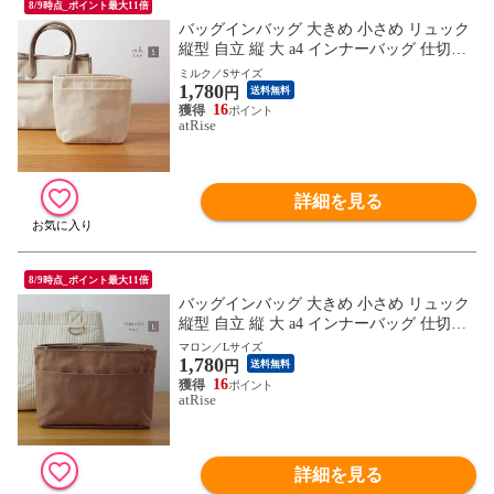
8/9時点_ポイント最大11倍
バッグインバッグ 大きめ 小さめ リュック
縦型 自立 縦 大 a4 インナーバッグ 仕切り
トート バックインバック 軽量 軽い バッグ
ミルク／Sサイズ
1,780
トートバッグ ポリエステル おしゃれ ポー
円
送料無料
チ プレゼント ギフト
16
atRise
詳細を見る
8/9時点_ポイント最大11倍
バッグインバッグ 大きめ 小さめ リュック
縦型 自立 縦 大 a4 インナーバッグ 仕切り
トート バックインバック 軽量 軽い バッグ
マロン／Lサイズ
1,780
トートバッグ ポリエステル おしゃれ ポー
円
送料無料
チ プレゼント ギフト
16
atRise
詳細を見る