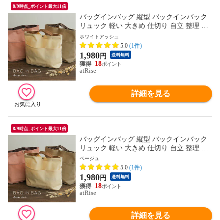
8/9時点_ポイント最大11倍
バッグインバッグ 縦型 バックインバック
リュック 軽い 大きめ 仕切り 自立 整理 整
頓 深型バッグインバッグ 深型 トート イン
ホワイトアッシュ
ナーバッグ マザーズバッグ ポーチ トラベ
5.0
(1件)
ルポーチ ギフト プレゼント
1,980
円
送料無料
18
atRise
詳細を見る
8/9時点_ポイント最大11倍
バッグインバッグ 縦型 バックインバック
リュック 軽い 大きめ 仕切り 自立 整理 整
頓 深型バッグインバッグ 深型 トート イン
ベージュ
ナーバッグ マザーズバッグ ポーチ トラベ
5.0
(1件)
ルポーチ ギフト プレゼント
1,980
円
送料無料
18
atRise
詳細を見る