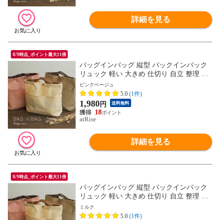
詳細を見る
8/9時点_ポイント最大11倍
バッグインバッグ 縦型 バックインバック
リュック 軽い 大きめ 仕切り 自立 整理 整
頓 深型バッグインバッグ 深型 トート イン
ピンクベージュ
ナーバッグ マザーズバッグ ポーチ トラベ
5.0
(1件)
ルポーチ ギフト プレゼント
1,980
円
送料無料
18
atRise
詳細を見る
8/9時点_ポイント最大11倍
バッグインバッグ 縦型 バックインバック
リュック 軽い 大きめ 仕切り 自立 整理 整
頓 深型バッグインバッグ 深型 トート イン
ミルク
ナーバッグ マザーズバッグ ポーチ トラベ
5.0
(1件)