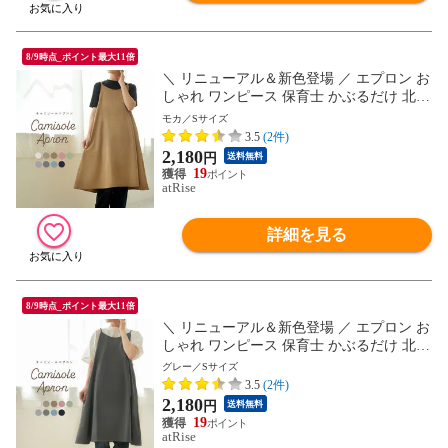
8/9時点_ポイント最大11倍
＼ リニューアル＆新色登場 ／ エプロン お
しゃれ ワンピース 保育士 かぶるだけ 北欧
かわいい ナチュラル カフェ 無地 シンプル
モカ／Sサイズ
エステ レディース キャミソール プレゼン
3.5
(2件)
ト ギフト Sサイズ 小さいサイズ
2,180
円
送料無料
19
atRise
詳細を見る
8/9時点_ポイント最大11倍
＼ リニューアル＆新色登場 ／ エプロン お
しゃれ ワンピース 保育士 かぶるだけ 北欧
かわいい ナチュラル カフェ 無地 シンプル
グレー／Sサイズ
エステ レディース キャミソール プレゼン
3.5
(2件)
ト ギフト Sサイズ 小さいサイズ
2,180
円
送料無料
19
atRise