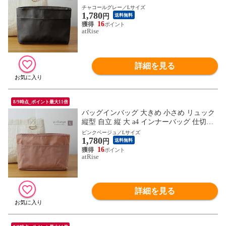
トート バックインバック 軽量 軽い バッグ
チャコールグレー／Lサイズ
1,780
トートバッグ ポリエステル おしゃれ ポー
円
送料無料
チ プレゼント ギフト
16
atRise
詳細を見る
8/9時点_ポイント最大11倍
バッグインバッグ 大きめ 小さめ リュック
縦型 自立 縦 大 a4 インナーバッグ 仕切り
トート バックインバック 軽量 軽い バッグ
ピンクベージュ／Lサイズ
1,780
トートバッグ ポリエステル おしゃれ ポー
円
送料無料
チ プレゼント ギフト
16
atRise
詳細を見る