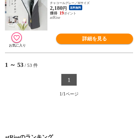
り下げ 引っ掛け 旅行 トラベル 持ち運び
チャコールグレー／Mサイズ
2,180
ヘアアイロンホルダー ヘアアイロンカバー
円
送料無料
耐熱ケース コテ入れ 収納ケース アイロン
19
atRise
カバー ヘアアイロン収納 ケース ナイロン
おしゃれ シンプル ギフト
詳細を見る
1
～
53
/
53
件
1
1/1
atRiseのランキング