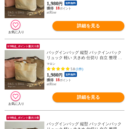
ルポーチ ギフト プレゼント
1,980
円
送料無料
18
atRise
詳細を見る
8/9時点_ポイント最大11倍
バッグインバッグ 縦型 バックインバック
リュック 軽い 大きめ 仕切り 自立 整理 整
頓 深型バッグインバッグ 深型 トート イン
マロン
ナーバッグ マザーズバッグ ポーチ トラベ
5.0
(1件)
ルポーチ ギフト プレゼント
1,980
円
送料無料
18
atRise
詳細を見る
8/9時点_ポイント最大11倍
バッグインバッグ 縦型 バックインバック