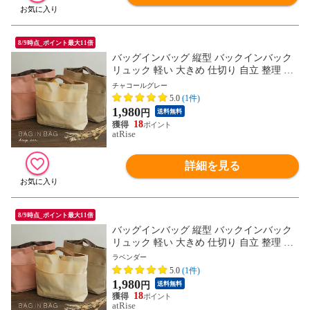
8/9時点_ポイント最大11倍
バッグインバッグ 縦型 バックインバック
リュック 軽い 大きめ 仕切り 自立 整理 整
頓 深型バッグインバッグ 深型 トート イン
チャコールグレー
ナーバッグ マザーズバッグ ポーチ トラベ
5.0
(1件)
ルポーチ ギフト プレゼント
1,980
円
送料無料
18
atRise
詳細を見る
8/9時点_ポイント最大11倍
バッグインバッグ 縦型 バックインバック
リュック 軽い 大きめ 仕切り 自立 整理 整
頓 深型バッグインバッグ 深型 トート イン
ラベンダー
ナーバッグ マザーズバッグ ポーチ トラベ
5.0
(1件)
ルポーチ ギフト プレゼント
1,980
円
送料無料
18
atRise