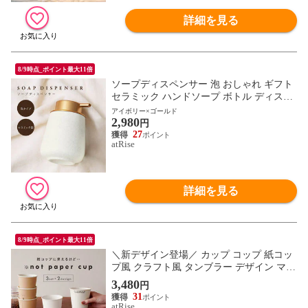
詳細を見る
8/9時点_ポイント最大11倍
ソープディスペンサー 泡 おしゃれ ギフト
セラミック ハンドソープ ボトル ディスペ
ンサー 手動 詰め替え ポンプ式 手洗い ハ
アイボリー×ゴールド
2,980
ンドソープボトル ソープボトル 大容量 シ
円
ンプル かわいい 洗面所 洗面台 台所 水場
27
atRise
オフィス カフェ
詳細を見る
8/9時点_ポイント最大11倍
＼新デザイン登場／ カップ コップ 紙コッ
プ風 クラフト風 タンブラー デザイン マグ
カップ おしゃれ ホワイト 耐熱 陶器 紙コ
3,480
円
ップ型 うがい 電子レンジ 食洗機 対応 250
31
ml オリジナル ギフト プレゼント 3個セッ
atRise