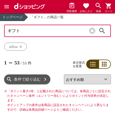
閲覧履歴
お気に入り
検索
カート
トップページ
「ギフト」の商品一覧
検索
atRise
1
～
53
表示形式
/
53
件
を変更
リスト
グリッド
条件で絞り込む
※
「ポイント最大○倍」と記載された商品については、各商品ごとに設定され
たキャンペーン条件（エントリー含む）によりポイント付与倍率が決定し
ます。
ポイントアップの条件は各商品に設定されたキャンペーンにより異なりま
すので、詳細は各商品詳細ページよりご確認ください。