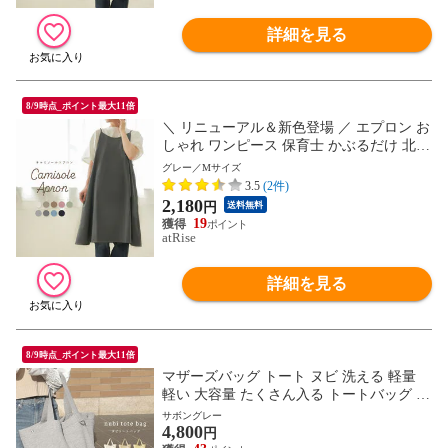
詳細を見る
8/9時点_ポイント最大11倍
＼ リニューアル＆新色登場 ／ エプロン お
しゃれ ワンピース 保育士 かぶるだけ 北欧
かわいい ナチュラル カフェ 無地 シンプル
グレー／Mサイズ
エステ レディース キャミソール プレゼン
3.5
(2件)
ト ギフト Sサイズ 小さいサイズ
2,180
円
送料無料
19
atRise
詳細を見る
8/9時点_ポイント最大11倍
マザーズバッグ トート ヌビ 洗える 軽量
軽い 大容量 たくさん入る トートバッグ レ
ディース ファスナー付き マザーズバック
サボングレー
4,800
肩掛け 出産 通勤 a4 ヌビバッグ 韓国
円