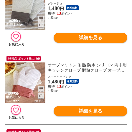
手袋 耐熱300℃ キッチン シリコングローブ
グレージュ
1,480
シリコンミトン 手袋 耐熱防水 滑り止め か
円
送料無料
わいい 洗える 左右手兼用 あったか ループ
13
atRise
ギフト プレゼント ギフト
詳細を見る
8/9時点_ポイント最大11倍
オーブンミトン 耐熱 防水 シリコン 両手用
キッチングローブ 耐熱グローブ オーブン
手袋 耐熱300℃ キッチン シリコングローブ
スモーキーピンク
1,480
シリコンミトン 手袋 耐熱防水 滑り止め か
円
送料無料
わいい 洗える 左右手兼用 あったか ループ
13
atRise
ギフト プレゼント ギフト
詳細を見る
8/9時点_ポイント最大11倍