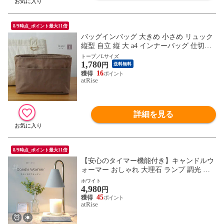
8/9時点_ポイント最大11倍
バッグインバッグ 大きめ 小さめ リュック
縦型 自立 縦 大 a4 インナーバッグ 仕切り
トート バックインバック 軽量 軽い バッグ
トープ／Lサイズ
1,780
トートバッグ ポリエステル おしゃれ ポー
円
送料無料
チ プレゼント ギフト
16
atRise
詳細を見る
8/9時点_ポイント最大11倍
【安心のタイマー機能付き】キャンドルウ
ォーマー おしゃれ 大理石 ランプ 調光 タ
イマー アロマ 照明 ライト キャンドル 間
ホワイト
4,980
接照明 明かり 明るさ調節 インテリア アロ
円
マキャンドル キャンドルウォーマーランプ
45
atRise
クラシック ギフト