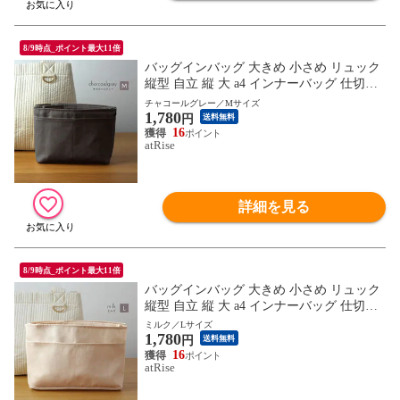
8/9時点_ポイント最大11倍
バッグインバッグ 大きめ 小さめ リュック
縦型 自立 縦 大 a4 インナーバッグ 仕切り
トート バックインバック 軽量 軽い バッグ
チャコールグレー／Mサイズ
1,780
トートバッグ ポリエステル おしゃれ ポー
円
送料無料
チ プレゼント ギフト
16
atRise
詳細を見る
8/9時点_ポイント最大11倍
バッグインバッグ 大きめ 小さめ リュック
縦型 自立 縦 大 a4 インナーバッグ 仕切り
トート バックインバック 軽量 軽い バッグ
ミルク／Lサイズ
1,780
トートバッグ ポリエステル おしゃれ ポー
円
送料無料
チ プレゼント ギフト
16
atRise