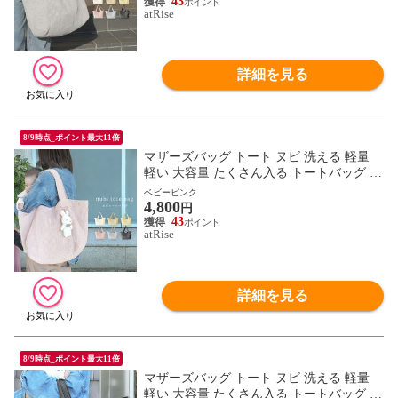
43
atRise
詳細を見る
8/9時点_ポイント最大11倍
マザーズバッグ トート ヌビ 洗える 軽量
軽い 大容量 たくさん入る トートバッグ レ
ディース ファスナー付き マザーズバック
ベビーピンク
4,800
肩掛け 出産 通勤 a4 ヌビバッグ 韓国
円
43
atRise
詳細を見る
8/9時点_ポイント最大11倍
マザーズバッグ トート ヌビ 洗える 軽量
軽い 大容量 たくさん入る トートバッグ レ