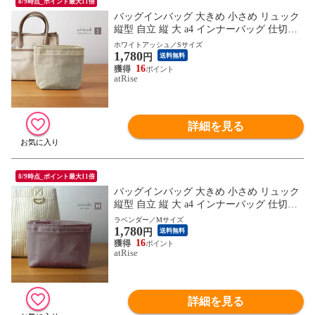
8/9時点_ポイント最大11倍
バッグインバッグ 大きめ 小さめ リュック
縦型 自立 縦 大 a4 インナーバッグ 仕切り
トート バックインバック 軽量 軽い バッグ
ホワイトアッシュ／Sサイズ
1,780
トートバッグ ポリエステル おしゃれ ポー
円
送料無料
チ プレゼント ギフト
16
atRise
詳細を見る
8/9時点_ポイント最大11倍
バッグインバッグ 大きめ 小さめ リュック
縦型 自立 縦 大 a4 インナーバッグ 仕切り
トート バックインバック 軽量 軽い バッグ
ラベンダー／Mサイズ
1,780
トートバッグ ポリエステル おしゃれ ポー
円
送料無料
チ プレゼント ギフト
16
atRise
詳細を見る