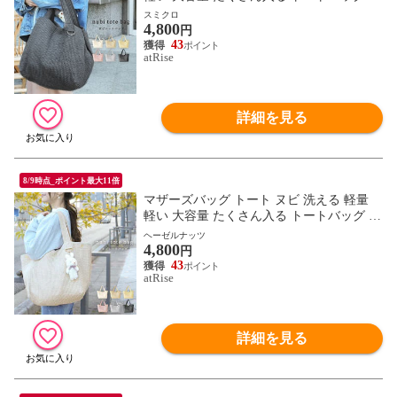
ディース ファスナー付き マザーズバック
スミクロ
4,800
肩掛け 出産 通勤 a4 ヌビバッグ 韓国
円
43
atRise
詳細を見る
8/9時点_ポイント最大11倍
マザーズバッグ トート ヌビ 洗える 軽量
軽い 大容量 たくさん入る トートバッグ レ
ディース ファスナー付き マザーズバック
ヘーゼルナッツ
4,800
肩掛け 出産 通勤 a4 ヌビバッグ 韓国
円
43
atRise
詳細を見る