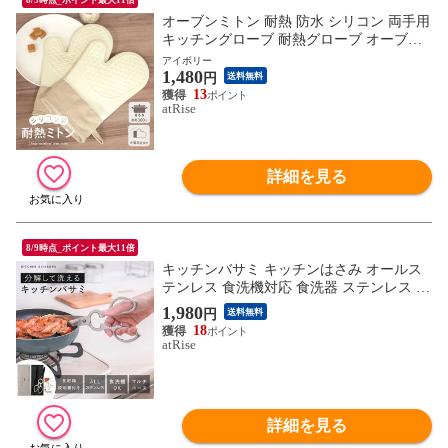
オーブンミトン 耐熱 防水 シリコン 両手用
キッチングローブ 耐熱グローブ オーブン
手袋 耐熱300℃ キッチン シリコングローブ
アイボリー
1,480
シリコンミトン 手袋 耐熱防水 滑り止め か
円
送料無料
わいい 洗える 左右手兼用 あったか ループ
13
atRise
ギフト プレゼント ギフト
詳細を見る
8/9時点_ポイント最大11倍
キッチンバサミ キッチンはさみ オールス
テンレス 食洗機対応 食洗器 ステンレス 料
理ばさみ 分解 洗浄 できる 衛生的 継ぎ目
1,980
円
送料無料
なし 切れ味 アウトドア 栓抜き 缶開け オ
18
ープナー 肉 切れる 鶏肉 野菜 ギフト
atRise
詳細を見る