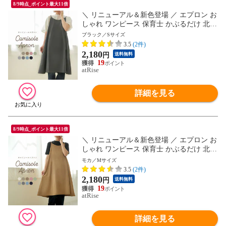
8/9時点_ポイント最大11倍
＼ リニューアル＆新色登場 ／ エプロン お
しゃれ ワンピース 保育士 かぶるだけ 北欧
かわいい ナチュラル カフェ 無地 シンプル
ブラック／Sサイズ
エステ レディース キャミソール プレゼン
3.5
(2件)
ト ギフト Sサイズ 小さいサイズ
2,180
円
送料無料
19
atRise
詳細を見る
8/9時点_ポイント最大11倍
＼ リニューアル＆新色登場 ／ エプロン お
しゃれ ワンピース 保育士 かぶるだけ 北欧
かわいい ナチュラル カフェ 無地 シンプル
モカ／Mサイズ
エステ レディース キャミソール プレゼン
3.5
(2件)
ト ギフト Sサイズ 小さいサイズ
2,180
円
送料無料
19
atRise
詳細を見る