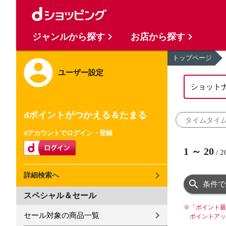
ジャンルから探す
お店から探す
トップページ
ユーザー設定
dポイントがつかえる＆たまる
タイムタイ
dアカウントでログイン・登録
1
～
20
/
2
詳細検索へ
条件で
スペシャル＆セール
※
「ポイント最
セール対象の商品一覧
ポイントアッ