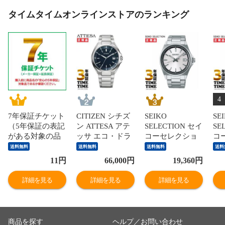
タイムタイムオンラインストアのランキング
4
7年保証チケット
CITIZEN シチズ
SEIKO
SE
（5年保証の表記
ン ATTESA アテ
SELECTION セイ
SE
がある対象の品
ッサ エコ・ドラ
コーセレクショ
コ
のみ有効）
イブ電波 メンズ
ン Sシリーズ ホ
ン 
送料無料
送料無料
送料無料
送料
ネイビー
ワイト シルバー
ル
11
円
66,000
円
19,360
円
CB3010-57L 【安
SBTH001 【安心
SB
心の5年保証】
の5年保証】
の
詳細を見る
詳細を見る
詳細を見る
商品を探す
ヘルプ／お問い合わせ