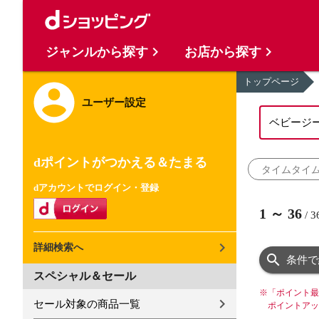
ジャンルから探す
お店から探す
トップページ
ユーザー設定
dポイントがつかえる＆たまる
タイムタイ
dアカウントでログイン・登録
1
～
36
/
3
詳細検索へ
条件で
スペシャル＆セール
※
「ポイント最
セール対象の商品一覧
ポイントアッ