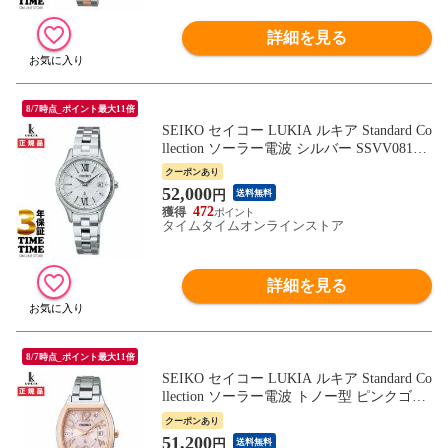
詳細を見る
8/7時点_ポイント最大11倍
SEIKO セイコー LUKIA ルキア Standard Co
llection ソーラー電波 シルバー SSVV081
【安心の5年保証】
クーポンあり
52,000
円
送料無料
472
タイムタイムオンラインストア
詳細を見る
8/7時点_ポイント最大11倍
SEIKO セイコー LUKIA ルキア Standard Co
llection ソーラー電波 トノー型 ピンクゴー
ルド SSVW214 【安心の5年保証】
クーポンあり
51,200
円
送料無料