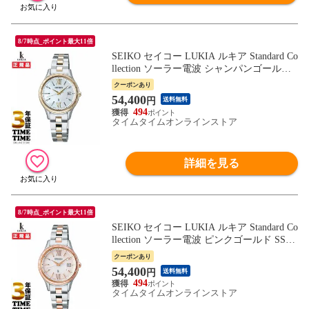
8/7時点_ポイント最大11倍
SEIKO セイコー LUKIA ルキア Standard Co
llection ソーラー電波 シャンパンゴールド
SSVV084 【安心の5年保証】
クーポンあり
54,400
円
送料無料
494
タイムタイムオンラインストア
詳細を見る
8/7時点_ポイント最大11倍
SEIKO セイコー LUKIA ルキア Standard Co
llection ソーラー電波 ピンクゴールド SSV
V082 【安心の5年保証】
クーポンあり
54,400
円
送料無料
494
タイムタイムオンラインストア