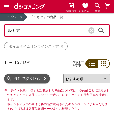
閲覧履歴
お気に入り
検索
カート
トップページ
「ルキア」の商品一覧
検索
タイムタイムオンラインストア
1
～
15
表示形式
/
15
件
を変更
リスト
グリッド
条件で絞り込む
※
「ポイント最大○倍」と記載された商品については、各商品ごとに設定され
たキャンペーン条件（エントリー含む）によりポイント付与倍率が決定し
ます。
ポイントアップの条件は各商品に設定されたキャンペーンにより異なりま
すので、詳細は各商品詳細ページよりご確認ください。