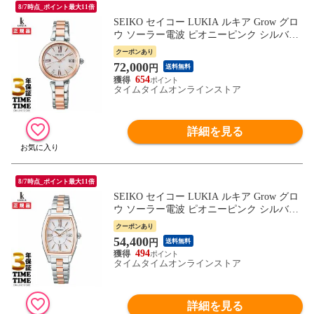
8/7時点_ポイント最大11倍
SEIKO セイコー LUKIA ルキア Grow グロ
ウ ソーラー電波 ピオニーピンク シルバー
ピンクゴールド SSQW082 【安心の5年保
クーポンあり
証】
72,000
円
送料無料
654
タイムタイムオンラインストア
詳細を見る
8/7時点_ポイント最大11倍
SEIKO セイコー LUKIA ルキア Grow グロ
ウ ソーラー電波 ピオニーピンク シルバー
ピンクゴールド SSVW230 【安心の5年保
クーポンあり
証】
54,400
円
送料無料
494
タイムタイムオンラインストア
詳細を見る