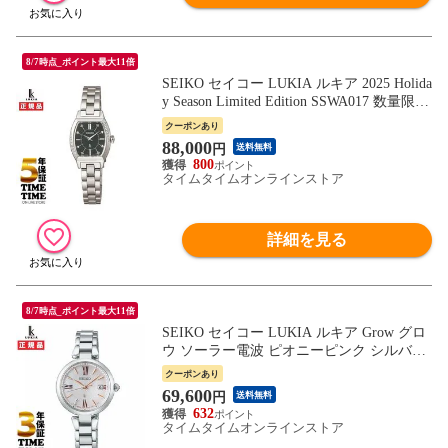
8/7時点_ポイント最大11倍
SEIKO セイコー LUKIA ルキア 2025 Holida
y Season Limited Edition SSWA017 数量限定
800本 【安心の5年保証】
クーポンあり
88,000
円
送料無料
800
タイムタイムオンラインストア
詳細を見る
8/7時点_ポイント最大11倍
SEIKO セイコー LUKIA ルキア Grow グロ
ウ ソーラー電波 ピオニーピンク シルバー
SSQW081 【安心の5年保証】
クーポンあり
69,600
円
送料無料
632
タイムタイムオンラインストア