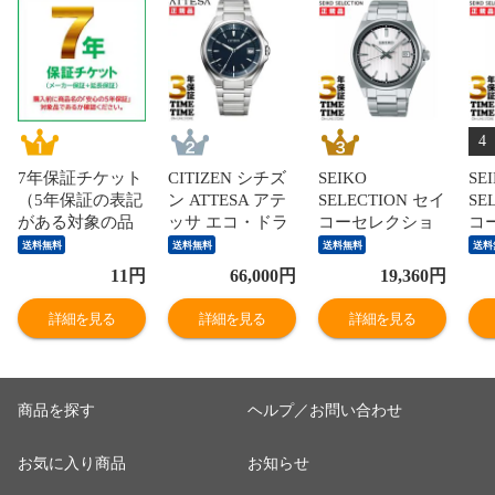
4
7年保証チケット
CITIZEN シチズ
SEIKO
SE
（5年保証の表記
ン ATTESA アテ
SELECTION セイ
SE
がある対象の品
ッサ エコ・ドラ
コーセレクショ
コ
のみ有効）
イブ電波 メンズ
ン Sシリーズ ホ
ン 
送料無料
送料無料
送料無料
送料
ネイビー
ワイト シルバー
ル
11
円
66,000
円
19,360
円
CB3010-57L 【安
SBTH001 【安心
SB
心の5年保証】
の5年保証】
の
詳細を見る
詳細を見る
詳細を見る
商品を探す
ヘルプ／お問い合わせ
お気に入り商品
お知らせ