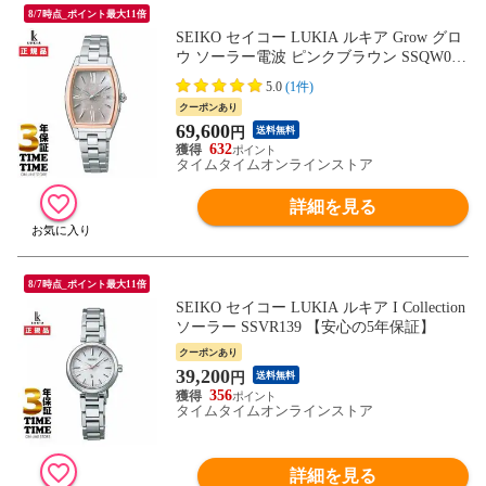
8/7時点_ポイント最大11倍
SEIKO セイコー LUKIA ルキア Grow グロ
ウ ソーラー電波 ピンクブラウン SSQW072
【安心の5年保証】
5.0
(1件)
クーポンあり
69,600
円
送料無料
632
タイムタイムオンラインストア
詳細を見る
8/7時点_ポイント最大11倍
SEIKO セイコー LUKIA ルキア I Collection
ソーラー SSVR139 【安心の5年保証】
クーポンあり
39,200
円
送料無料
356
タイムタイムオンラインストア
詳細を見る