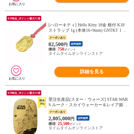
8/9時点_ポイント最大11倍
[ハローキティ] Hello Kitty 18金 根付 K18
ストラップ 1g (本体16×9mm) GNTKT 1 ナ
ガホリ
クーポンあり
82,500
円
送料無料
750
タイムタイムオンラインストア
詳細を見る
8/9時点_ポイント最大11倍
受注生産品[スター・ウォーズ] STAR WAR
S ルーク・スカイウォーカー＆レイア姫 Lu
ke＆Leia / 純金30g(約64×40mm)小判 JKBDS
クーポンあり
323 ナガホリ
2,805,000
円
送料無料
25,500
タイムタイムオンラインストア