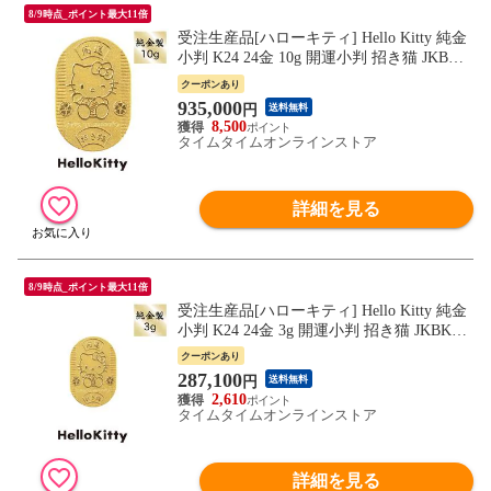
8/9時点_ポイント最大11倍
受注生産品[ハローキティ] Hello Kitty 純金
小判 K24 24金 10g 開運小判 招き猫 JKBKT
110 ギフト 縁起物 招き猫 開運 ナガホリ
クーポンあり
935,000
円
送料無料
8,500
タイムタイムオンラインストア
詳細を見る
8/9時点_ポイント最大11倍
受注生産品[ハローキティ] Hello Kitty 純金
小判 K24 24金 3g 開運小判 招き猫 JKBKT1
03 ギフト 縁起物 招き猫 開運 ナガホリ
クーポンあり
287,100
円
送料無料
2,610
タイムタイムオンラインストア
詳細を見る