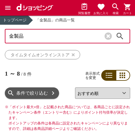
閲覧履歴
お気に入り
検索
カート
トップページ
「金製品」の商品一覧
検索
タイムタイムオンラインストア
1
～
8
表示形式
/
8
件
を変更
リスト
グリッド
条件で絞り込む
※
「ポイント最大○倍」と記載された商品については、各商品ごとに設定され
たキャンペーン条件（エントリー含む）によりポイント付与倍率が決定し
ます。
ポイントアップの条件は各商品に設定されたキャンペーンにより異なりま
すので、詳細は各商品詳細ページよりご確認ください。