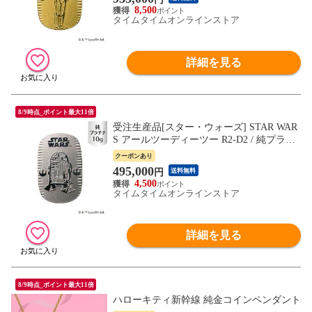
8,500
タイムタイムオンラインストア
詳細を見る
8/9時点_ポイント最大11倍
受注生産品[スター・ウォーズ] STAR WAR
S アールツーディーツー R2-D2 / 純プラチ
ナ10g(約40×25mm)小判 RKBDS320 ナガホ
クーポンあり
リ
495,000
円
送料無料
4,500
タイムタイムオンラインストア
詳細を見る
8/9時点_ポイント最大11倍
ハローキティ新幹線 純金コインペンダント