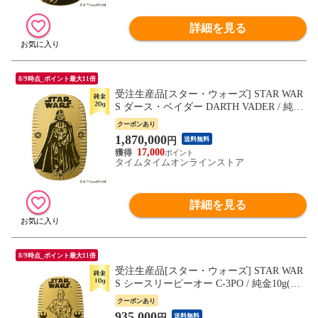
詳細を見る
8/9時点_ポイント最大11倍
受注生産品[スター・ウォーズ] STAR WAR
S ダース・ベイダー DARTH VADER / 純金
20g(約54×35mm)小判 JKBDS322 ナガホリ
クーポンあり
1,870,000
円
送料無料
17,000
タイムタイムオンラインストア
詳細を見る
8/9時点_ポイント最大11倍
受注生産品[スター・ウォーズ] STAR WAR
S シースリーピーオー C-3PO / 純金10g(約4
0×25mm)小判 JKBDS321 ナガホリ
クーポンあり
935,000
円
送料無料