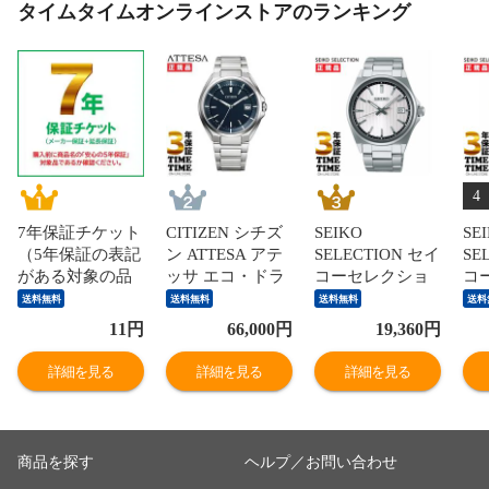
タイムタイムオンラインストアのランキング
4
7年保証チケット
CITIZEN シチズ
SEIKO
SE
（5年保証の表記
ン ATTESA アテ
SELECTION セイ
SE
がある対象の品
ッサ エコ・ドラ
コーセレクショ
コ
のみ有効）
イブ電波 メンズ
ン Sシリーズ ホ
ン 
送料無料
送料無料
送料無料
送料
ネイビー
ワイト シルバー
ル
11
円
66,000
円
19,360
円
CB3010-57L 【安
SBTH001 【安心
SB
心の5年保証】
の5年保証】
の
詳細を見る
詳細を見る
詳細を見る
商品を探す
ヘルプ／お問い合わせ