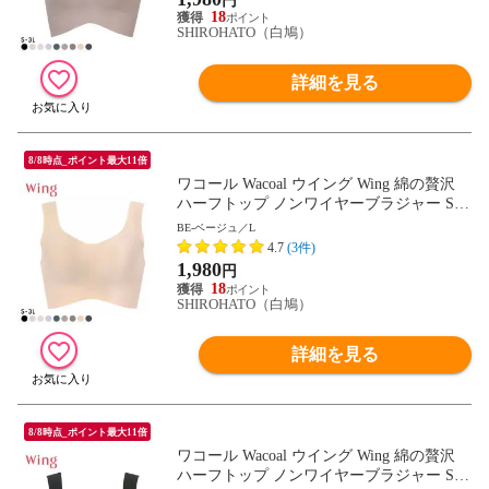
円
18
SHIROHATO（白鳩）
詳細を見る
8/8時点_ポイント最大11倍
ワコール Wacoal ウイング Wing 綿の贅沢
ハーフトップ ノンワイヤーブラジャー S-3
L ワイヤレスブラ 耐静電気 吸放湿
BE-ベージュ／L
4.7
(3件)
1,980
円
18
SHIROHATO（白鳩）
詳細を見る
8/8時点_ポイント最大11倍
ワコール Wacoal ウイング Wing 綿の贅沢
ハーフトップ ノンワイヤーブラジャー S-3