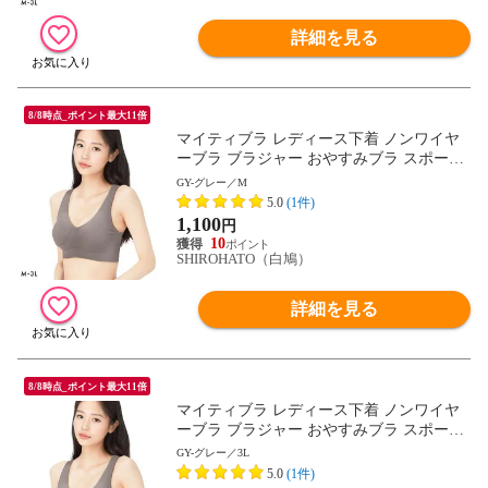
詳細を見る
8/8時点_ポイント最大11倍
マイティブラ レディース下着 ノンワイヤ
ーブラ ブラジャー おやすみブラ スポーツ
ブラ ワイヤレスブラ ナイトブラ
GY-グレー／M
5.0
(1件)
1,100
円
10
SHIROHATO（白鳩）
詳細を見る
8/8時点_ポイント最大11倍
マイティブラ レディース下着 ノンワイヤ
ーブラ ブラジャー おやすみブラ スポーツ
ブラ ワイヤレスブラ ナイトブラ
GY-グレー／3L
5.0
(1件)