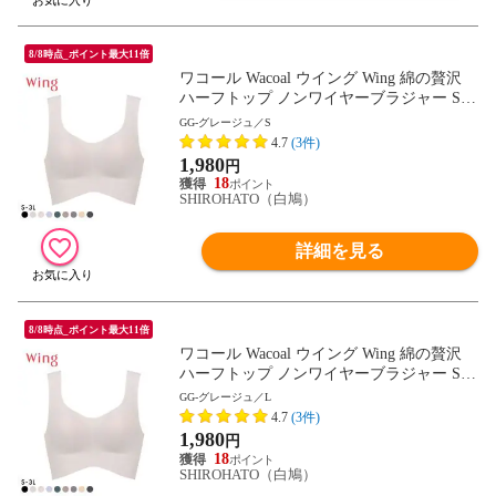
8/8時点_ポイント最大11倍
ワコール Wacoal ウイング Wing 綿の贅沢
ハーフトップ ノンワイヤーブラジャー S-3
L ワイヤレスブラ 耐静電気 吸放湿
GG-グレージュ／S
4.7
(3件)
1,980
円
18
SHIROHATO（白鳩）
詳細を見る
8/8時点_ポイント最大11倍
ワコール Wacoal ウイング Wing 綿の贅沢
ハーフトップ ノンワイヤーブラジャー S-3
L ワイヤレスブラ 耐静電気 吸放湿
GG-グレージュ／L
4.7
(3件)
1,980
円
18
SHIROHATO（白鳩）