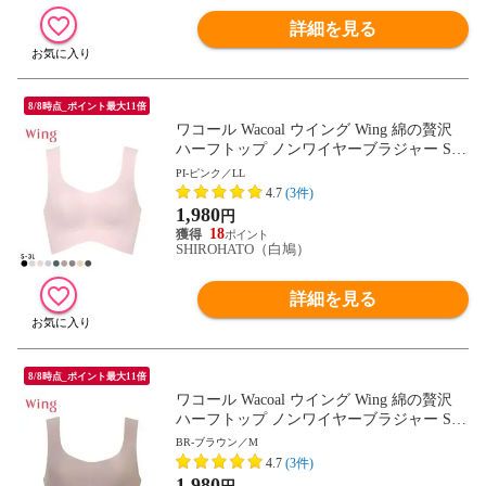
詳細を見る
8/8時点_ポイント最大11倍
ワコール Wacoal ウイング Wing 綿の贅沢
ハーフトップ ノンワイヤーブラジャー S-3
L ワイヤレスブラ 耐静電気 吸放湿
PI-ピンク／LL
4.7
(3件)
1,980
円
18
SHIROHATO（白鳩）
詳細を見る
8/8時点_ポイント最大11倍
ワコール Wacoal ウイング Wing 綿の贅沢
ハーフトップ ノンワイヤーブラジャー S-3
L ワイヤレスブラ 耐静電気 吸放湿
BR-ブラウン／M
4.7
(3件)
1,980