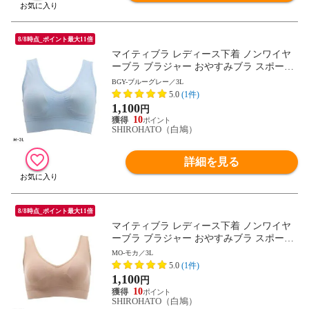
8/8時点_ポイント最大11倍
マイティブラ レディース下着 ノンワイヤ
ーブラ ブラジャー おやすみブラ スポーツ
ブラ ワイヤレスブラ ナイトブラ
BGY-ブルーグレー／3L
5.0
(1件)
1,100
円
10
SHIROHATO（白鳩）
詳細を見る
8/8時点_ポイント最大11倍
マイティブラ レディース下着 ノンワイヤ
ーブラ ブラジャー おやすみブラ スポーツ
ブラ ワイヤレスブラ ナイトブラ
MO-モカ／3L
5.0
(1件)
1,100
円
10
SHIROHATO（白鳩）