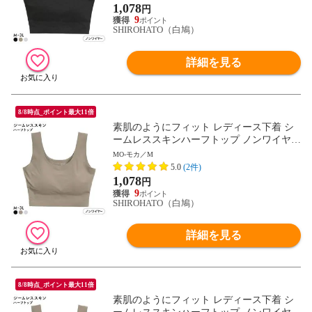
1,078
円
9
SHIROHATO（白鳩）
詳細を見る
8/8時点_ポイント最大11倍
素肌のようにフィット レディース下着 シ
ームレススキンハーフトップ ノンワイヤー
ブラジャー M L LL 3L 大きいサイズ リラ
MO-モカ／M
ックス ナイトブラ 単品
5.0
(2件)
1,078
円
9
SHIROHATO（白鳩）
詳細を見る
8/8時点_ポイント最大11倍
素肌のようにフィット レディース下着 シ