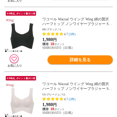
8/8時点_ポイント最大11倍
ワコール Wacoal ウイング Wing 綿の贅沢
ハーフトップ ノンワイヤーブラジャー S-3
L ワイヤレスブラ 耐静電気 吸放湿
BK-ブラック／L
4.7
(3件)
1,980
円
18
SHIROHATO（白鳩）
詳細を見る
8/8時点_ポイント最大11倍
ワコール Wacoal ウイング Wing 綿の贅沢
ハーフトップ ノンワイヤーブラジャー S-3
L ワイヤレスブラ 耐静電気 吸放湿
GG-グレージュ／LL
4.7
(3件)
1,980
円
18
SHIROHATO（白鳩）