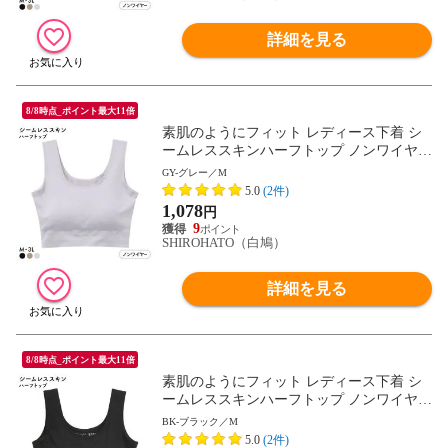
詳細を見る
8/8時点_ポイント最大11倍
素肌のようにフィット レディース下着 シ
ームレススキンハーフトップ ノンワイヤー
ブラジャー M L LL 3L 大きいサイズ リラ
GY-グレー／M
ックス ナイトブラ 単品
5.0
(2件)
1,078
円
9
SHIROHATO（白鳩）
詳細を見る
8/8時点_ポイント最大11倍
素肌のようにフィット レディース下着 シ
ームレススキンハーフトップ ノンワイヤー
ブラジャー M L LL 3L 大きいサイズ リラ
BK-ブラック／M
ックス ナイトブラ 単品
5.0
(2件)