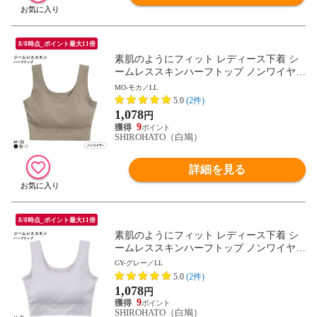
8/8時点_ポイント最大11倍
素肌のようにフィット レディース下着 シ
ームレススキンハーフトップ ノンワイヤー
ブラジャー M L LL 3L 大きいサイズ リラ
MO-モカ／LL
ックス ナイトブラ 単品
5.0
(2件)
1,078
円
9
SHIROHATO（白鳩）
詳細を見る
8/8時点_ポイント最大11倍
素肌のようにフィット レディース下着 シ
ームレススキンハーフトップ ノンワイヤー
ブラジャー M L LL 3L 大きいサイズ リラ
GY-グレー／LL
ックス ナイトブラ 単品
5.0
(2件)
1,078
円
9
SHIROHATO（白鳩）