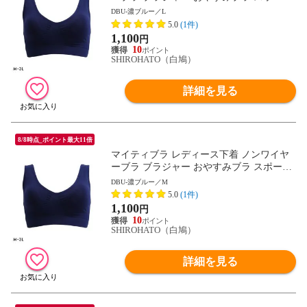
ブラ ワイヤレスブラ ナイトブラ
DBU-濃ブルー／L
5.0
(1件)
1,100
円
10
SHIROHATO（白鳩）
詳細を見る
8/8時点_ポイント最大11倍
マイティブラ レディース下着 ノンワイヤ
ーブラ ブラジャー おやすみブラ スポーツ
ブラ ワイヤレスブラ ナイトブラ
DBU-濃ブルー／M
5.0
(1件)
1,100
円
10
SHIROHATO（白鳩）
詳細を見る