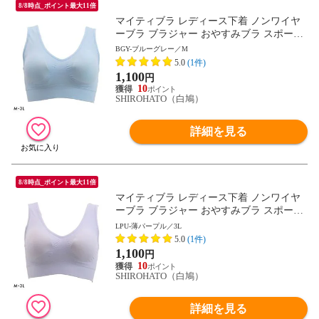
8/8時点_ポイント最大11倍
マイティブラ レディース下着 ノンワイヤ
ーブラ ブラジャー おやすみブラ スポーツ
ブラ ワイヤレスブラ ナイトブラ
BGY-ブルーグレー／M
5.0
(1件)
1,100
円
10
SHIROHATO（白鳩）
詳細を見る
8/8時点_ポイント最大11倍
マイティブラ レディース下着 ノンワイヤ
ーブラ ブラジャー おやすみブラ スポーツ
ブラ ワイヤレスブラ ナイトブラ
LPU-薄パープル／3L
5.0
(1件)
1,100
円
10
SHIROHATO（白鳩）
詳細を見る