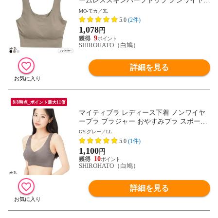
ームレススキンハーフトップ ノンワイヤー
ブラジャー M L LL 3L 大きいサイズ リラ
MO-モカ／3L
ックス ナイトブラ 単品
5.0
(2件)
1,078
円
9
SHIROHATO（白鳩）
詳細を見る
8/8時点_ポイント最大11倍
マイティブラ レディース下着 ノンワイヤ
ーブラ ブラジャー おやすみブラ スポーツ
ブラ ワイヤレスブラ ナイトブラ
GY-グレー／LL
5.0
(1件)
1,100
円
10
SHIROHATO（白鳩）
詳細を見る