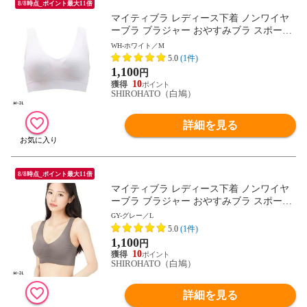
8/8時点_ポイント最大11倍
マイティブラ レディース下着 ノンワイヤ
ーブラ ブラジャー おやすみブラ スポーツ
ブラ ワイヤレスブラ ナイトブラ
WH-ホワイト／M
5.0
(1件)
1,100
円
10
SHIROHATO（白鳩）
詳細を見る
8/8時点_ポイント最大11倍
マイティブラ レディース下着 ノンワイヤ
ーブラ ブラジャー おやすみブラ スポーツ
ブラ ワイヤレスブラ ナイトブラ
GY-グレー／L
5.0
(1件)
1,100
円
10
SHIROHATO（白鳩）
詳細を見る