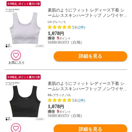
8/8時点_ポイント最大11倍
素肌のようにフィット レディース下着 シ
ームレススキンハーフトップ ノンワイヤー
ブラジャー M L LL 3L 大きいサイズ リラ
GY-グレー／L
ックス ナイトブラ 単品
5.0
(2件)
1,078
円
9
SHIROHATO（白鳩）
詳細を見る
8/8時点_ポイント最大11倍
素肌のようにフィット レディース下着 シ
ームレススキンハーフトップ ノンワイヤー
ブラジャー M L LL 3L 大きいサイズ リラ
BK-ブラック／LL
ックス ナイトブラ 単品
5.0
(2件)
1,078
円
9
SHIROHATO（白鳩）
詳細を見る