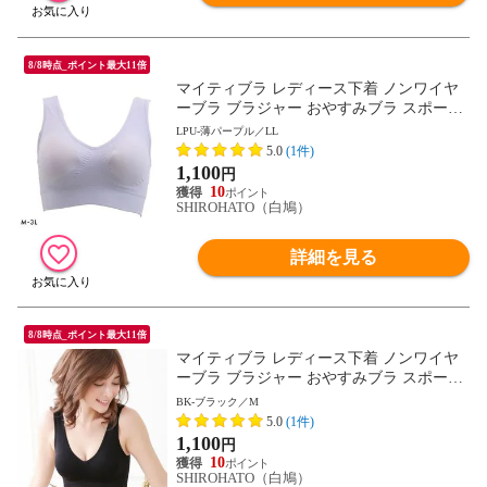
8/8時点_ポイント最大11倍
マイティブラ レディース下着 ノンワイヤ
ーブラ ブラジャー おやすみブラ スポーツ
ブラ ワイヤレスブラ ナイトブラ
LPU-薄パープル／LL
5.0
(1件)
1,100
円
10
SHIROHATO（白鳩）
詳細を見る
8/8時点_ポイント最大11倍
マイティブラ レディース下着 ノンワイヤ
ーブラ ブラジャー おやすみブラ スポーツ
ブラ ワイヤレスブラ ナイトブラ
BK-ブラック／M
5.0
(1件)
1,100
円
10
SHIROHATO（白鳩）