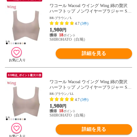
ワコール Wacoal ウイング Wing 綿の贅沢
ハーフトップ ノンワイヤーブラジャー S-3
L ワイヤレスブラ 耐静電気 吸放湿
BR-ブラウン／L
4.7
(3件)
1,980
円
18
SHIROHATO（白鳩）
詳細を見る
8/8時点_ポイント最大11倍
ワコール Wacoal ウイング Wing 綿の贅沢
ハーフトップ ノンワイヤーブラジャー S-3
L ワイヤレスブラ 耐静電気 吸放湿
BR-ブラウン／LL
4.7
(3件)
1,980
円
18
SHIROHATO（白鳩）
詳細を見る