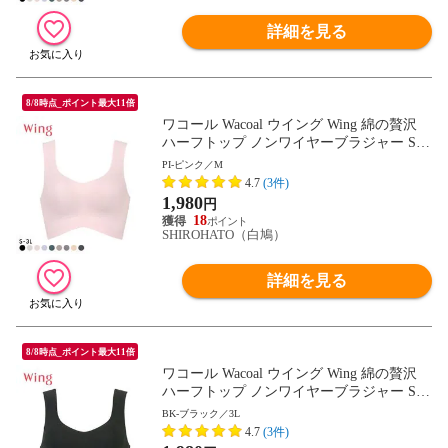
詳細を見る
8/8時点_ポイント最大11倍
ワコール Wacoal ウイング Wing 綿の贅沢
ハーフトップ ノンワイヤーブラジャー S-3
L ワイヤレスブラ 耐静電気 吸放湿
PI-ピンク／M
4.7
(3件)
1,980
円
18
SHIROHATO（白鳩）
詳細を見る
8/8時点_ポイント最大11倍
ワコール Wacoal ウイング Wing 綿の贅沢
ハーフトップ ノンワイヤーブラジャー S-3
L ワイヤレスブラ 耐静電気 吸放湿
BK-ブラック／3L
4.7
(3件)