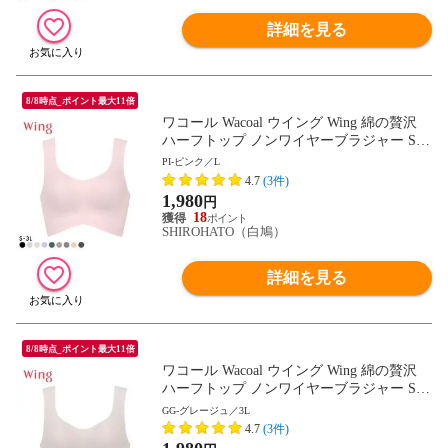
詳細を見る
8/8時点_ポイント最大11倍
ワコール Wacoal ウイング Wing 綿の贅沢
ハーフトップ ノンワイヤーブラジャー S-3
L ワイヤレスブラ 耐静電気 吸放湿
PI-ピンク／L
4.7
(3件)
1,980
円
18
SHIROHATO（白鳩）
詳細を見る
8/8時点_ポイント最大11倍
ワコール Wacoal ウイング Wing 綿の贅沢
ハーフトップ ノンワイヤーブラジャー S-3
L ワイヤレスブラ 耐静電気 吸放湿
GG-グレージュ／3L
4.7
(3件)