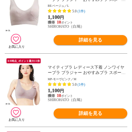
ブラ ワイヤレスブラ ナイトブラ
BE-ベージュ／L
5.0
(1件)
1,100
円
10
SHIROHATO（白鳩）
詳細を見る
8/8時点_ポイント最大11倍
マイティブラ レディース下着 ノンワイヤ
ーブラ ブラジャー おやすみブラ スポーツ
ブラ ワイヤレスブラ ナイトブラ
MP-モーヴピンク／M
5.0
(1件)
1,100
円
10
SHIROHATO（白鳩）
詳細を見る