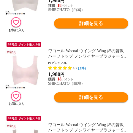
1,980
円
18
SHIROHATO（白鳩）
詳細を見る
8/8時点_ポイント最大11倍
ワコール Wacoal ウイング Wing 綿の贅沢
ハーフトップ ノンワイヤーブラジャー S-3
L ワイヤレスブラ 耐静電気 吸放湿
PI-ピンク／3L
4.7
(3件)
1,980
円
18
SHIROHATO（白鳩）
詳細を見る
8/8時点_ポイント最大11倍
ワコール Wacoal ウイング Wing 綿の贅沢
ハーフトップ ノンワイヤーブラジャー S-3