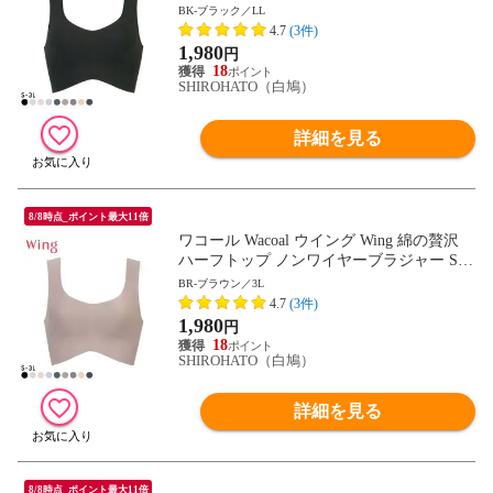
L ワイヤレスブラ 耐静電気 吸放湿
BK-ブラック／LL
4.7
(3件)
1,980
円
18
SHIROHATO（白鳩）
詳細を見る
8/8時点_ポイント最大11倍
ワコール Wacoal ウイング Wing 綿の贅沢
ハーフトップ ノンワイヤーブラジャー S-3
L ワイヤレスブラ 耐静電気 吸放湿
BR-ブラウン／3L
4.7
(3件)
1,980
円
18
SHIROHATO（白鳩）
詳細を見る
8/8時点_ポイント最大11倍