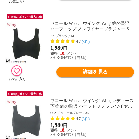
8/8時点_ポイント最大11倍
ワコール Wacoal ウイング Wing 綿の贅沢
ハーフトップ ノンワイヤーブラジャー S-3
L ワイヤレスブラ 耐静電気 吸放湿
BK-ブラック／M
4.7
(3件)
1,980
円
18
SHIROHATO（白鳩）
詳細を見る
8/8時点_ポイント最大11倍
ワコール Wacoal ウイング Wing レディース
下着 綿の贅沢 ハーフトップ ノンワイヤー
ブラジャー S-3L ワイヤレスブラ 耐静電気
CGY-チャコールグレー／3L
吸放湿
4.7
(3件)
1,980
円
18
SHIROHATO（白鳩）