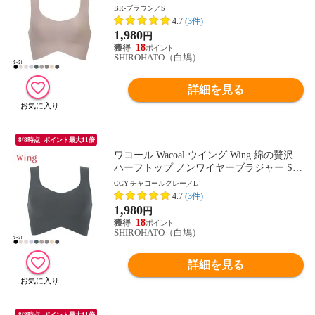
L ワイヤレスブラ 耐静電気 吸放湿
BR-ブラウン／S
4.7
(3件)
1,980
円
18
SHIROHATO（白鳩）
詳細を見る
8/8時点_ポイント最大11倍
ワコール Wacoal ウイング Wing 綿の贅沢
ハーフトップ ノンワイヤーブラジャー S-3
L ワイヤレスブラ 耐静電気 吸放湿
CGY-チャコールグレー／L
4.7
(3件)
1,980
円
18
SHIROHATO（白鳩）
詳細を見る
8/8時点_ポイント最大11倍