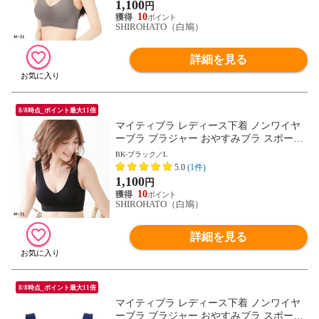
1,100
円
10
SHIROHATO（白鳩）
詳細を見る
8/8時点_ポイント最大11倍
マイティブラ レディース下着 ノンワイヤ
ーブラ ブラジャー おやすみブラ スポーツ
ブラ ワイヤレスブラ ナイトブラ
BK-ブラック／L
5.0
(1件)
1,100
円
10
SHIROHATO（白鳩）
詳細を見る
8/8時点_ポイント最大11倍
マイティブラ レディース下着 ノンワイヤ
ーブラ ブラジャー おやすみブラ スポーツ