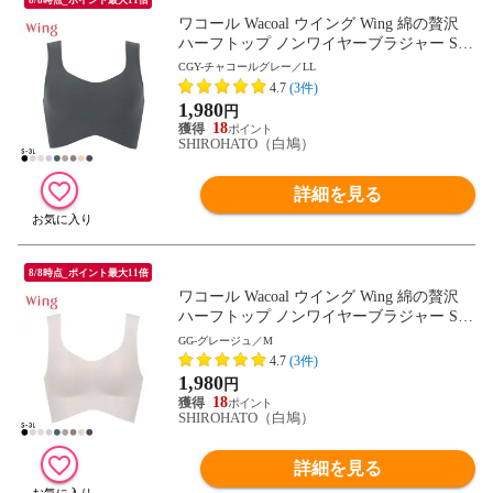
ワコール Wacoal ウイング Wing 綿の贅沢
ハーフトップ ノンワイヤーブラジャー S-3
L ワイヤレスブラ 耐静電気 吸放湿
CGY-チャコールグレー／LL
4.7
(3件)
1,980
円
18
SHIROHATO（白鳩）
詳細を見る
8/8時点_ポイント最大11倍
ワコール Wacoal ウイング Wing 綿の贅沢
ハーフトップ ノンワイヤーブラジャー S-3
L ワイヤレスブラ 耐静電気 吸放湿
GG-グレージュ／M
4.7
(3件)
1,980
円
18
SHIROHATO（白鳩）
詳細を見る