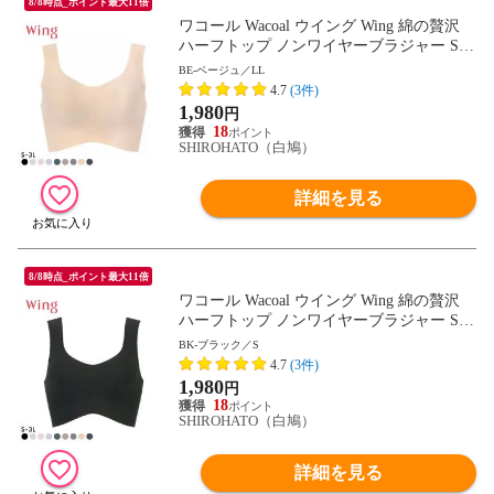
8/8時点_ポイント最大11倍
ワコール Wacoal ウイング Wing 綿の贅沢
ハーフトップ ノンワイヤーブラジャー S-3
L ワイヤレスブラ 耐静電気 吸放湿
BE-ベージュ／LL
4.7
(3件)
1,980
円
18
SHIROHATO（白鳩）
詳細を見る
8/8時点_ポイント最大11倍
ワコール Wacoal ウイング Wing 綿の贅沢
ハーフトップ ノンワイヤーブラジャー S-3
L ワイヤレスブラ 耐静電気 吸放湿
BK-ブラック／S
4.7
(3件)
1,980
円
18
SHIROHATO（白鳩）
詳細を見る