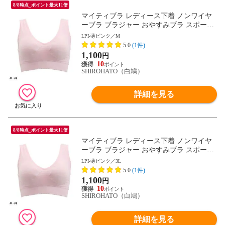
8/8時点_ポイント最大11倍
マイティブラ レディース下着 ノンワイヤ
ーブラ ブラジャー おやすみブラ スポーツ
ブラ ワイヤレスブラ ナイトブラ
LPI-薄ピンク／M
5.0
(1件)
1,100
円
10
SHIROHATO（白鳩）
詳細を見る
8/8時点_ポイント最大11倍
マイティブラ レディース下着 ノンワイヤ
ーブラ ブラジャー おやすみブラ スポーツ
ブラ ワイヤレスブラ ナイトブラ
LPI-薄ピンク／3L
5.0
(1件)
1,100
円
10
SHIROHATO（白鳩）
詳細を見る