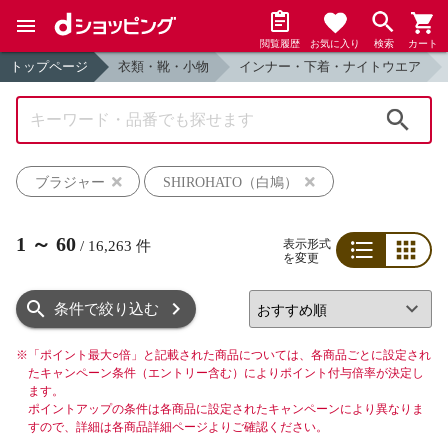
閲覧履歴
お気に入り
検索
カート
トップページ
衣類・靴・小物
インナー・下着・ナイトウエア
検索
ブラジャー
SHIROHATO（白鳩）
1
～
60
表示形式
/
16,263
件
を変更
リスト
グリッド
条件で絞り込む
※
「ポイント最大○倍」と記載された商品については、各商品ごとに設定され
たキャンペーン条件（エントリー含む）によりポイント付与倍率が決定し
ます。
ポイントアップの条件は各商品に設定されたキャンペーンにより異なりま
すので、詳細は各商品詳細ページよりご確認ください。