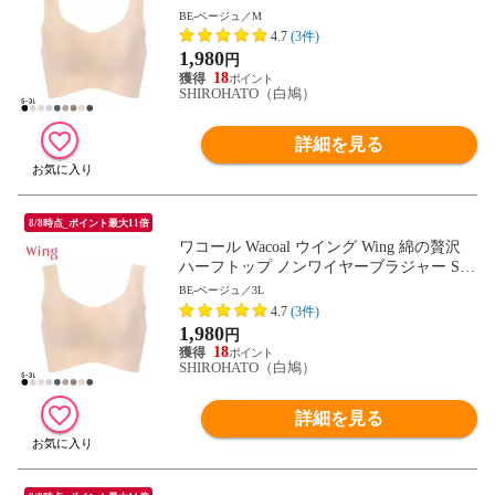
L ワイヤレスブラ 耐静電気 吸放湿
BE-ベージュ／M
4.7
(3件)
1,980
円
18
SHIROHATO（白鳩）
詳細を見る
8/8時点_ポイント最大11倍
ワコール Wacoal ウイング Wing 綿の贅沢
ハーフトップ ノンワイヤーブラジャー S-3
L ワイヤレスブラ 耐静電気 吸放湿
BE-ベージュ／3L
4.7
(3件)
1,980
円
18
SHIROHATO（白鳩）
詳細を見る