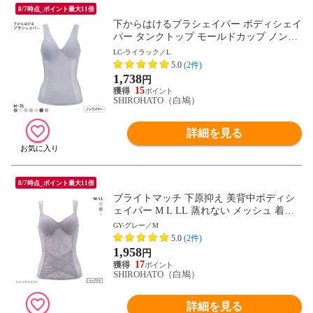
8/7時点_ポイント最大11倍
下からはけるブラシェイパー ボディシェイ
パー タンクトップ モールドカップ ノンワ
イヤー ブラトップ 補正下着
LC-ライラック／L
5.0
(2件)
1,738
円
15
SHIROHATO（白鳩）
詳細を見る
8/7時点_ポイント最大11倍
ブライトマッチ 下原抑え 美背中ボディシ
ェイパー M L LL 蒸れない メッシュ 着や
せ 背中クロス スタイル 下着
GY-グレー／M
5.0
(2件)
1,958
円
17
SHIROHATO（白鳩）
詳細を見る