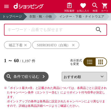
閲覧履歴
お気に入り
検索
カート
トップページ
衣類・靴・小物
インナー・下着・ナイトウエア
検索
補正下着
SHIROHATO（白鳩）
1
～
60
表示形式
/
1,197
件
を変更
リスト
グリッド
条件で絞り込む
※
「ポイント最大○倍」と記載された商品については、各商品ごとに設定され
たキャンペーン条件（エントリー含む）によりポイント付与倍率が決定し
ます。
ポイントアップの条件は各商品に設定されたキャンペーンにより異なりま
すので、詳細は各商品詳細ページよりご確認ください。