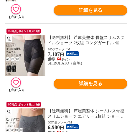
詳細を見る
8/7時点_ポイント最大11倍
【送料無料】 芦屋美整体 骨盤スリムスタ
イルショーツ 2枚組 ロングガードル 骨盤
矯正 骨盤補正 補正下着 シームレス レディ
BK-ブラック／M
7,107
ース
円
送料込み
64
SHIROHATO（白鳩）
詳細を見る
8/7時点_ポイント最大11倍
【送料無料】 芦屋美整体 シームレス骨盤
スリムショーツ エアリー 2枚組 ショート
ガードル 骨盤矯正 骨盤補正 補正下着 シー
DGY-濃グレー／M
6,980
ムレス レディース
円
送料込み