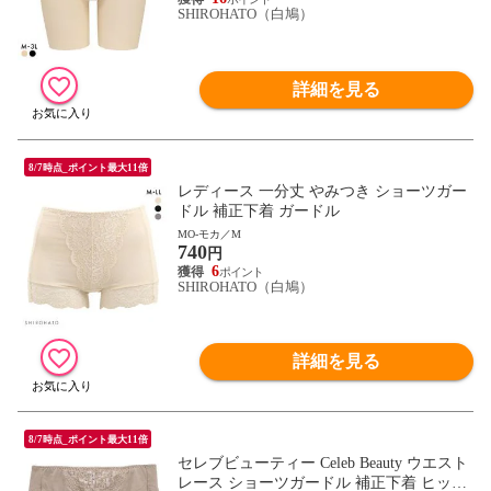
SHIROHATO（白鳩）
詳細を見る
8/7時点_ポイント最大11倍
レディース 一分丈 やみつき ショーツガー
ドル 補正下着 ガードル
MO-モカ／M
740
円
6
SHIROHATO（白鳩）
詳細を見る
8/7時点_ポイント最大11倍
セレブビューティー Celeb Beauty ウエスト
レース ショーツガードル 補正下着 ヒップ