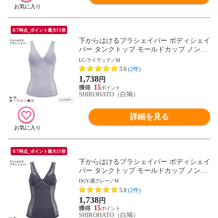
8/7時点_ポイント最大11倍
下からはけるブラシェイパー ボディシェイ
パー タンクトップ モールドカップ ノンワ
イヤー ブラトップ 補正下着
LC-ライラック／M
5.0
(2件)
1,738
円
15
SHIROHATO（白鳩）
詳細を見る
8/7時点_ポイント最大11倍
下からはけるブラシェイパー ボディシェイ
パー タンクトップ モールドカップ ノンワ
イヤー ブラトップ 補正下着
DGY-濃グレー／M
5.0
(2件)
1,738
円
15
SHIROHATO（白鳩）