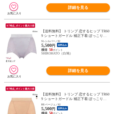
詳細を見る
8/7時点_ポイント最大11倍
【送料無料】 トリンプ 恋するヒップ TR60
9 ショートガードル 補正下着 ぽっこりお
腹 ヒップアップ メッシュ 通気性 大きいサ
SL-シルバー／82
5,500
イズ 00FU Triumph
円
送料込み
50
SHIROHATO（白鳩）
詳細を見る
8/7時点_ポイント最大11倍
【送料無料】 トリンプ 恋するヒップ TR60
9 ショートガードル 補正下着 ぽっこりお
腹 ヒップアップ メッシュ素材 通気性 大き
BE-ベージュ／82
5,500
いサイズ Triumph
円
送料込み
50