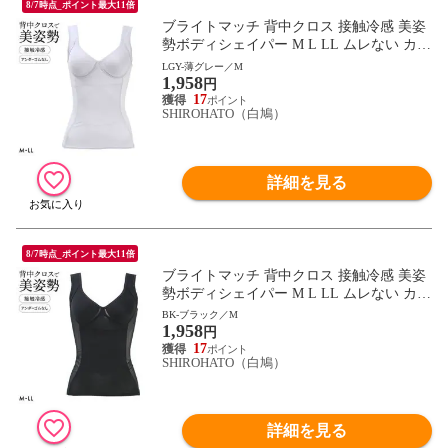
8/7時点_ポイント最大11倍
ブライトマッチ 背中クロス 接触冷感 美姿
勢ボディシェイパー M L LL ムレない カッ
プ付き 着やせ 背中 補正下着 インナー 涼
LGY-薄グレー／M
1,958
しい
円
17
SHIROHATO（白鳩）
詳細を見る
8/7時点_ポイント最大11倍
ブライトマッチ 背中クロス 接触冷感 美姿
勢ボディシェイパー M L LL ムレない カッ
プ付き 着やせ 背中 補正下着 インナー 涼
BK-ブラック／M
1,958
しい
円
17
SHIROHATO（白鳩）
詳細を見る