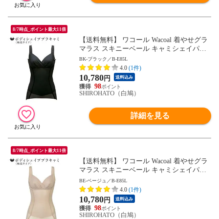
8/7時点_ポイント最大11倍
【送料無料】 ワコール Wacoal 着やせグラ
マラス スキニーベール キャミシェイパー
補正下着 ボディシェイパー
BK-ブラック／B-E85L
4.0
(1件)
10,780
円
送料込み
98
SHIROHATO（白鳩）
詳細を見る
8/7時点_ポイント最大11倍
【送料無料】 ワコール Wacoal 着やせグラ
マラス スキニーベール キャミシェイパー
補正下着 ボディシェイパー
BE-ベージュ／B-E85L
4.0
(1件)
10,780
円
送料込み
98
SHIROHATO（白鳩）