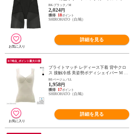
ース 補正下着
BK-ブラック／M
2,024
円
18
SHIROHATO（白鳩）
詳細を見る
8/7時点_ポイント最大11倍
ブライトマッチ レディース下着 背中クロ
ス 接触冷感 美姿勢ボディシェイパー M L
LL ムレない カップ付き 着やせ 背中 補正
BE-ベージュ／LL
1,958
下着 インナー 涼しい お腹押さえ
円
17
SHIROHATO（白鳩）
詳細を見る