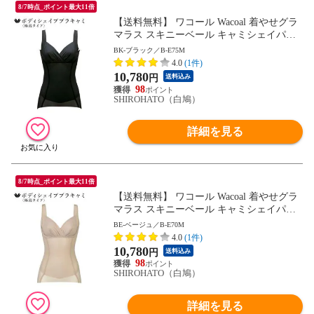
8/7時点_ポイント最大11倍
【送料無料】 ワコール Wacoal 着やせグラ
マラス スキニーベール キャミシェイパー
補正下着 ボディシェイパー
BK-ブラック／B-E75M
4.0
(1件)
10,780
円
送料込み
98
SHIROHATO（白鳩）
詳細を見る
8/7時点_ポイント最大11倍
【送料無料】 ワコール Wacoal 着やせグラ
マラス スキニーベール キャミシェイパー
補正下着 ボディシェイパー
BE-ベージュ／B-E70M
4.0
(1件)
10,780
円
送料込み
98
SHIROHATO（白鳩）
詳細を見る