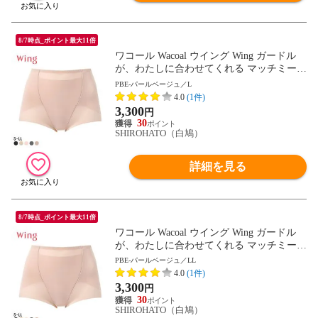
8/7時点_ポイント最大11倍
ワコール Wacoal ウイング Wing ガードル
が、わたしに合わせてくれる マッチミーガ
ードル ショート丈 SML2L
PBE-パールベージュ／L
4.0
(1件)
3,300
円
30
SHIROHATO（白鳩）
詳細を見る
8/7時点_ポイント最大11倍
ワコール Wacoal ウイング Wing ガードル
が、わたしに合わせてくれる マッチミーガ
ードル ショート丈 SML2L
PBE-パールベージュ／LL
4.0
(1件)
3,300
円
30
SHIROHATO（白鳩）