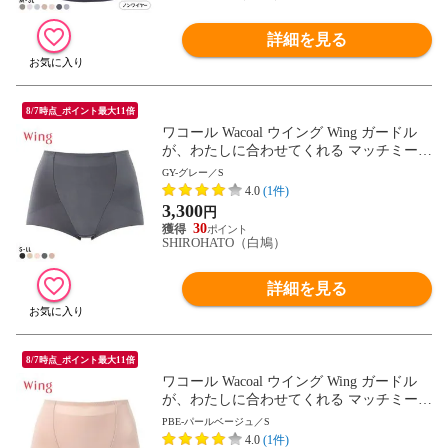
詳細を見る
8/7時点_ポイント最大11倍
ワコール Wacoal ウイング Wing ガードル
が、わたしに合わせてくれる マッチミーガ
ードル ショート丈 SML2L
GY-グレー／S
4.0
(1件)
3,300
円
30
SHIROHATO（白鳩）
詳細を見る
8/7時点_ポイント最大11倍
ワコール Wacoal ウイング Wing ガードル
が、わたしに合わせてくれる マッチミーガ
ードル ショート丈 SML2L
PBE-パールベージュ／S
4.0
(1件)