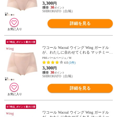
3,300
円
30
SHIROHATO（白鳩）
詳細を見る
8/7時点_ポイント最大11倍
ワコール Wacoal ウイング Wing ガードル
が、わたしに合わせてくれる マッチミーガ
ードル ショート丈 SML2L
PBE-パールベージュ／M
4.0
(1件)
3,300
円
30
SHIROHATO（白鳩）
詳細を見る
8/7時点_ポイント最大11倍
ワコール Wacoal ウイング Wing ガードル