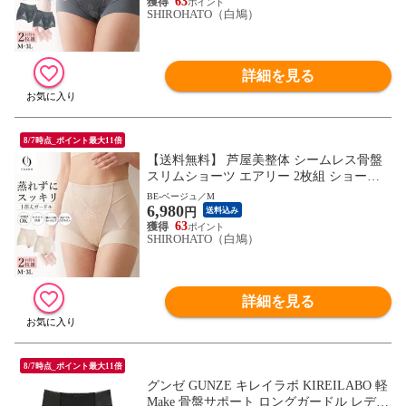
63
SHIROHATO（白鳩）
詳細を見る
8/7時点_ポイント最大11倍
【送料無料】 芦屋美整体 シームレス骨盤
スリムショーツ エアリー 2枚組 ショート
ガードル 骨盤矯正 骨盤補正 補正下着 シー
BE-ベージュ／M
6,980
ムレス レディース
円
送料込み
63
SHIROHATO（白鳩）
詳細を見る
8/7時点_ポイント最大11倍
グンゼ GUNZE キレイラボ KIREILABO 軽
Make 骨盤サポート ロングガードル レディ