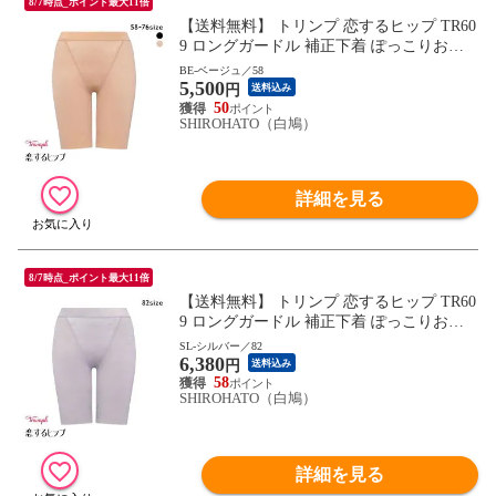
8/7時点_ポイント最大11倍
【送料無料】 トリンプ 恋するヒップ TR60
9 ロングガードル 補正下着 ぽっこりお腹
ヒップアップ メッシュ素材 通気性 快適 58
BE-ベージュ／58
5,500
-76cm Triumph
円
送料込み
50
SHIROHATO（白鳩）
詳細を見る
8/7時点_ポイント最大11倍
【送料無料】 トリンプ 恋するヒップ TR60
9 ロングガードル 補正下着 ぽっこりお腹
ヒップアップ メッシュ素材 通気性 大きい
SL-シルバー／82
6,380
サイズ 00FU Triumph
円
送料込み
58
SHIROHATO（白鳩）
詳細を見る