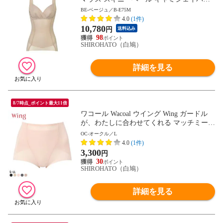
補正下着 ボディシェイパー
BE-ベージュ／B-E75M
4.0
(1件)
10,780
円
送料込み
98
SHIROHATO（白鳩）
詳細を見る
8/7時点_ポイント最大11倍
ワコール Wacoal ウイング Wing ガードル
が、わたしに合わせてくれる マッチミーガ
ードル ショート丈 SML2L
OC-オークル／L
4.0
(1件)
3,300
円
30
SHIROHATO（白鳩）
詳細を見る