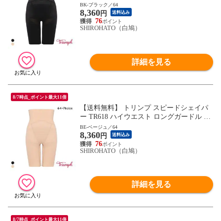
76 Triumph
BK-ブラック／64
8,360
円
送料込み
76
SHIROHATO（白鳩）
詳細を見る
8/7時点_ポイント最大11倍
【送料無料】 トリンプ スピードシェイパ
ー TR618 ハイウエスト ロングガードル 64-
76 Triumph
BE-ベージュ／64
8,360
円
送料込み
76
SHIROHATO（白鳩）
詳細を見る
8/7時点_ポイント最大11倍