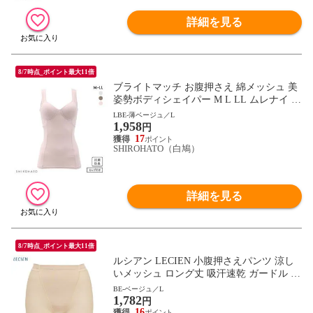
詳細を見る
8/7時点_ポイント最大11倍
ブライトマッチ お腹押さえ 綿メッシュ 美
姿勢ボディシェイパー M L LL ムレナイ 着
やせ 背中クロス スタイルアップ
LBE-薄ベージュ／L
1,958
円
17
SHIROHATO（白鳩）
詳細を見る
8/7時点_ポイント最大11倍
ルシアン LECIEN 小腹押さえパンツ 涼し
いメッシュ ロング丈 吸汗速乾 ガードル シ
ョーツ お腹押さえ 補正 ソフト 下半身のお
BE-ベージュ／L
1,782
悩み解決
円
16