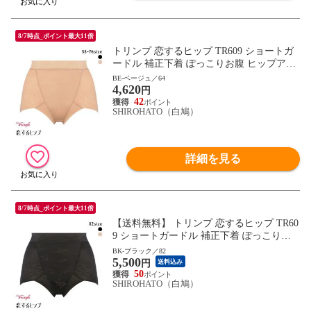
8/7時点_ポイント最大11倍
トリンプ 恋するヒップ TR609 ショートガ
ードル 補正下着 ぽっこりお腹 ヒップアッ
プ メッシュ素材 通気性 快適 58-76cm Triu
BE-ベージュ／64
4,620
mph
円
42
SHIROHATO（白鳩）
詳細を見る
8/7時点_ポイント最大11倍
【送料無料】 トリンプ 恋するヒップ TR60
9 ショートガードル 補正下着 ぽっこりお
腹 ヒップアップ メッシュ素材 通気性 大き
BK-ブラック／82
5,500
いサイズ Triumph
円
送料込み
50
SHIROHATO（白鳩）