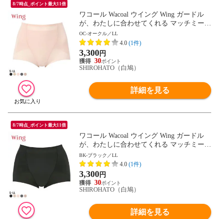
8/7時点_ポイント最大11倍
ワコール Wacoal ウイング Wing ガードル
が、わたしに合わせてくれる マッチミーガ
ードル ショート丈 SML2L
OC-オークル／LL
4.0
(1件)
3,300
円
30
SHIROHATO（白鳩）
詳細を見る
8/7時点_ポイント最大11倍
ワコール Wacoal ウイング Wing ガードル
が、わたしに合わせてくれる マッチミーガ
ードル ショート丈 SML2L
BK-ブラック／LL
4.0
(1件)
3,300
円
30
SHIROHATO（白鳩）
詳細を見る