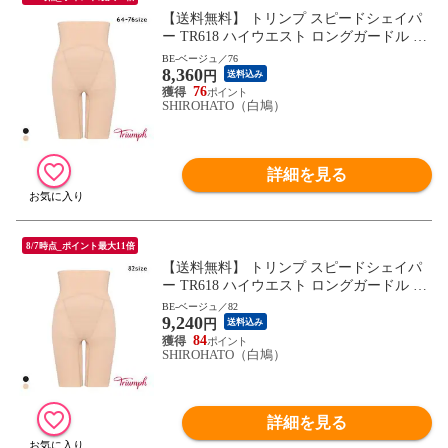
【送料無料】 トリンプ スピードシェイパ
ー TR618 ハイウエスト ロングガードル 64-
76 Triumph
BE-ベージュ／76
8,360
円
送料込み
76
SHIROHATO（白鳩）
詳細を見る
8/7時点_ポイント最大11倍
【送料無料】 トリンプ スピードシェイパ
ー TR618 ハイウエスト ロングガードル 82
大きいサイズ Triumph
BE-ベージュ／82
9,240
円
送料込み
84
SHIROHATO（白鳩）
詳細を見る