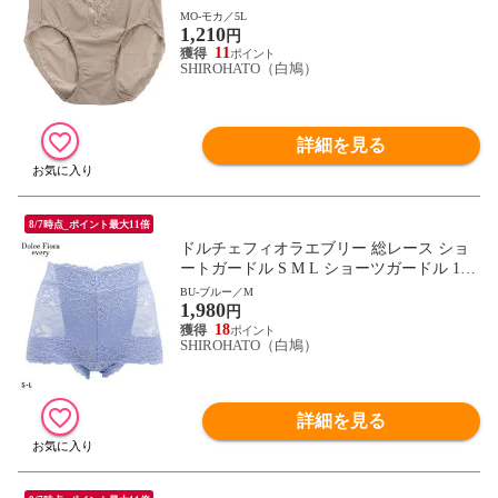
アップ 大きいサイズ 3L 4L 5L 6L
MO-モカ／5L
1,210
円
11
SHIROHATO（白鳩）
詳細を見る
8/7時点_ポイント最大11倍
ドルチェフィオラエブリー 総レース ショ
ートガードル S M L ショーツガードル 1枚
ばき 着やせ 補正 ソフト 楽ちん Dolce Fiora
BU-ブルー／M
1,980
every
円
18
SHIROHATO（白鳩）
詳細を見る