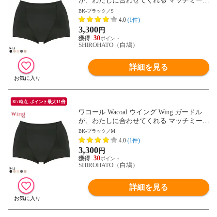
が、わたしに合わせてくれる マッチミーガ
ードル ショート丈 SML2L
BK-ブラック／S
4.0
(1件)
3,300
円
30
SHIROHATO（白鳩）
詳細を見る
8/7時点_ポイント最大11倍
ワコール Wacoal ウイング Wing ガードル
が、わたしに合わせてくれる マッチミーガ
ードル ショート丈 SML2L
BK-ブラック／M
4.0
(1件)
3,300
円
30
SHIROHATO（白鳩）
詳細を見る