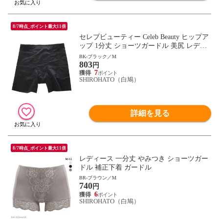
8/7時点_ポイント最大11倍
セレブビューティー Celeb Beauty ヒップア
ップ 1分丈 ショーツガードル 美尻 レディ
ース 下着 ロング丈ガードル
BK-ブラック／M
803
円
7
SHIROHATO（白鳩）
詳細を見る
8/7時点_ポイント最大11倍
レディース 一分丈 やみつき ショーツガー
ドル 補正下着 ガードル
BR-ブラウン／M
740
円
6
SHIROHATO（白鳩）