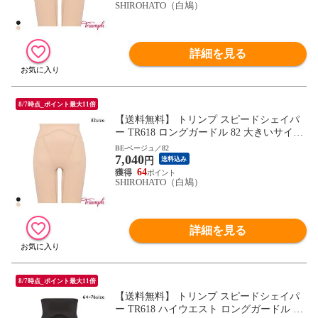
SHIROHATO（白鳩）
詳細を見る
8/7時点_ポイント最大11倍
【送料無料】 トリンプ スピードシェイパ
ー TR618 ロングガードル 82 大きいサイズ
Triumph
BE-ベージュ／82
7,040
円
送料込み
64
SHIROHATO（白鳩）
詳細を見る
8/7時点_ポイント最大11倍
【送料無料】 トリンプ スピードシェイパ
ー TR618 ハイウエスト ロングガードル 64-