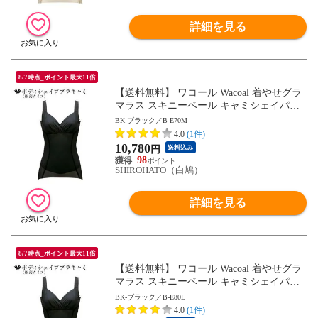
詳細を見る
8/7時点_ポイント最大11倍
【送料無料】 ワコール Wacoal 着やせグラ
マラス スキニーベール キャミシェイパー
補正下着 ボディシェイパー
BK-ブラック／B-E70M
4.0
(1件)
10,780
円
送料込み
98
SHIROHATO（白鳩）
詳細を見る
8/7時点_ポイント最大11倍
【送料無料】 ワコール Wacoal 着やせグラ
マラス スキニーベール キャミシェイパー
補正下着 ボディシェイパー
BK-ブラック／B-E80L
4.0
(1件)