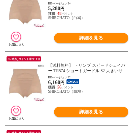
BE-ベージュ／64
5,280
円
48
SHIROHATO（白鳩）
詳細を見る
8/7時点_ポイント最大11倍
【送料無料】 トリンプ スピードシェイパ
ー TR574 ショートガードル 82 大きいサイ
ズ Triumph
BE-ベージュ／82
6,160
円
送料込み
56
SHIROHATO（白鳩）
詳細を見る
8/7時点_ポイント最大11倍