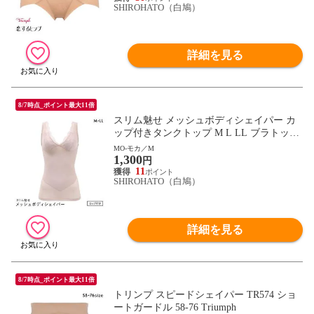
SHIROHATO（白鳩）
詳細を見る
8/7時点_ポイント最大11倍
スリム魅せ メッシュボディシェイパー カ
ップ付きタンクトップ M L LL ブラトップ
美姿勢 ムレナイ 着やせ 背中 スタイルアッ
MO-モカ／M
1,300
プ 補整
円
11
SHIROHATO（白鳩）
詳細を見る
8/7時点_ポイント最大11倍
トリンプ スピードシェイパー TR574 ショ
ートガードル 58-76 Triumph