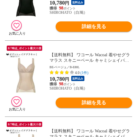
10,780
円
送料込み
98
SHIROHATO（白鳩）
詳細を見る
8/7時点_ポイント最大11倍
【送料無料】 ワコール Wacoal 着やせグラ
マラス スキニーベール キャミシェイパー
補正下着 ボディシェイパー
BE-ベージュ／B-E80L
4.0
(1件)
10,780
円
送料込み
98
SHIROHATO（白鳩）
詳細を見る
8/7時点_ポイント最大11倍
【送料無料】 ワコール Wacoal 着やせグラ
マラス スキニーベール キャミシェイパー