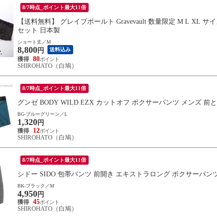
8/7時点_ポイント最大11倍
【送料無料】 グレイブボールト Gravevault 数量限定 M L XL
セット 日本製
ショート丈／M
8,800
送料込み
円
80
SHIROHATO（白鳩）
8/7時点_ポイント最大11倍
グンゼ BODY WILD EZX カットオフ ボクサーパンツ メンズ 
BG-ブルーグリーン／L
1,320
円
12
SHIROHATO（白鳩）
8/7時点_ポイント最大11倍
シドー SIDO 包帯パンツ 前開き エキストラロング ボクサーパンツ メ
BK-ブラック／M
4,950
円
45
SHIROHATO（白鳩）