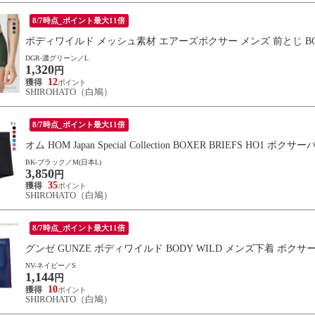
8/7時点_ポイント最大11倍
ボディワイルド メッシュ素材 エアーズボクサー メンズ 前とじ BO
DGR-濃グリーン／L
1,320
円
12
SHIROHATO（白鳩）
8/7時点_ポイント最大11倍
オム HOM Japan Special Collection BOXER BRIEFS 
BK-ブラック／M(日本L)
3,850
円
35
SHIROHATO（白鳩）
8/7時点_ポイント最大11倍
グンゼ GUNZE ボディワイルド BODY WILD メンズ下着 ボクサ
NV-ネイビー／S
1,144
円
10
SHIROHATO（白鳩）