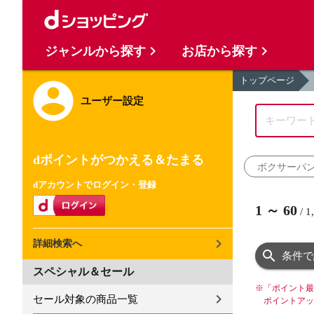
ジャンルから探す
お店から探す
トップページ
ユーザー設定
dポイントがつかえる＆たまる
ボクサーパ
dアカウントでログイン・登録
1
～
60
/
1
詳細検索へ
条件で
スペシャル＆セール
※
「ポイント最
セール対象の商品一覧
ポイントアッ