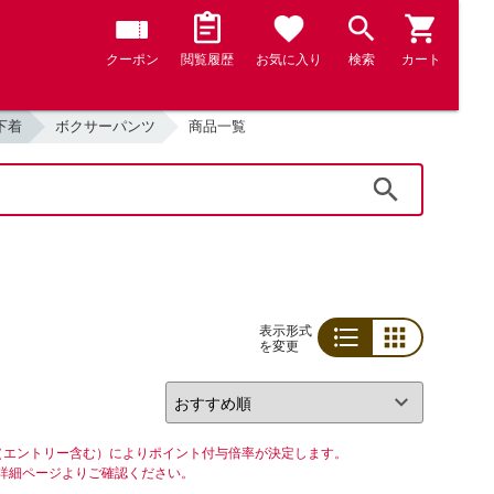
クーポン
閲覧履歴
お気に入り
検索
カート
下着
ボクサーパンツ
商品一覧
検索
表示形式
を変更
リスト
グリッド
（エントリー含む）によりポイント付与倍率が決定します。
詳細ページよりご確認ください。