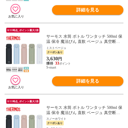
詳細を見る
8/11時点_ポイント最大2倍
サーモス 水筒 ボトル ワンタッチ 500ml 保
温 保冷 魔法びん 直飲 ベージュ 真空断熱
ケータイマグ JNL-S500 THERMOS
ミストベージュ
クーポンあり
3,630
円
33
S-mart
詳細を見る
8/11時点_ポイント最大2倍
サーモス 水筒 ボトル ワンタッチ 500ml 保
温 保冷 魔法びん 直飲 ベージュ 真空断熱
ケータイマグ JNL-S500 THERMOS
スノーホワイト
クーポンあり