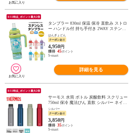
8/11時点_ポイント最大2倍
タンブラー 830ml 保温 保冷 直飲み ストロ
ー ハンドル付 持ち手付き 2WAY ステンレ
ス ボトル 水筒 大人 子供 キッズ キャラク
はんぎょどん
ター サンリオ キティ STSTB9
クーポンあり
4,950
円
45
S-mart
詳細を見る
8/11時点_ポイント最大2倍
サーモス 水筒 ボトル 炭酸飲料 スクリュー
750ml 保冷 魔法びん 直飲 シルバー ネイビ
ー カーキ 赤 FJK-750 THERMOS
シルバー
クーポンあり
3,850
円
35
S-mart