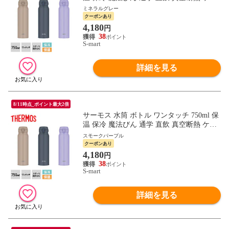
タイマグ JNL-S750 THERMOS
ミネラルグレー
クーポンあり
4,180
円
38
S-mart
詳細を見る
8/11時点_ポイント最大2倍
サーモス 水筒 ボトル ワンタッチ 750ml 保
温 保冷 魔法びん 通学 直飲 真空断熱 ケー
タイマグ JNL-S750 THERMOS
スモークパープル
クーポンあり
4,180
円
38
S-mart
詳細を見る