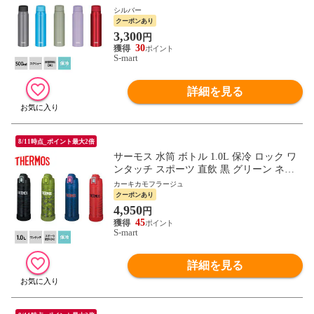
パープル カーキ 赤 FJK-500 THERMOS
シルバー
クーポンあり
3,300
円
30
S-mart
詳細を見る
8/11時点_ポイント最大2倍
サーモス 水筒 ボトル 1.0L 保冷 ロック ワ
ンタッチ スポーツ 直飲 黒 グリーン ネイ
ビー レッド 真空断熱 FJI-1001 THERMOS
カーキカモフラージュ
クーポンあり
4,950
円
45
S-mart
詳細を見る