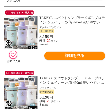
8/11時点_ポイント最大2倍
TAKEYA スパウトタンブラー 0.47L プロテ
イン シェイカー 水筒 470ml 洗いやすい マ
イボトル 真空断熱 ステンレスボトル tay-st
アクティブホワイト
047
クーポンあり
3,190
円
29
S-mart
詳細を見る
8/11時点_ポイント最大2倍
TAKEYA スパウトタンブラー 0.47L プロテ
イン シェイカー 水筒 470ml 洗いやすい マ
イボトル 真空断熱 ステンレスボトル tay-st
ソフトグリーン
047
クーポンあり
3,190
円
29
S-mart