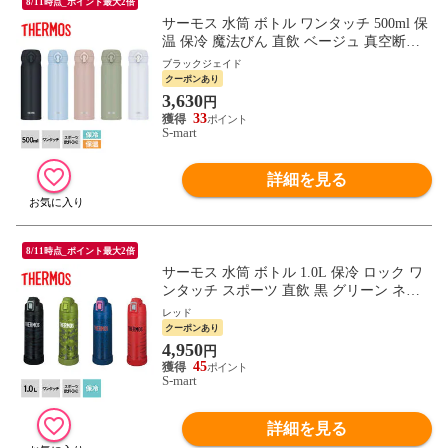
8/11時点_ポイント最大2倍
サーモス 水筒 ボトル ワンタッチ 500ml 保
温 保冷 魔法びん 直飲 ベージュ 真空断熱
ケータイマグ JNL-S500 THERMOS
ブラックジェイド
クーポンあり
3,630
円
33
S-mart
詳細を見る
8/11時点_ポイント最大2倍
サーモス 水筒 ボトル 1.0L 保冷 ロック ワ
ンタッチ スポーツ 直飲 黒 グリーン ネイ
ビー レッド 真空断熱 FJI-1001 THERMOS
レッド
クーポンあり
4,950
円
45
S-mart
詳細を見る