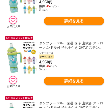
4,950
円
45
S-mart
詳細を見る
8/11時点_ポイント最大2倍
タンブラー 830ml 保温 保冷 直飲み ストロ
ー ハンドル付 持ち手付き 2WAY ステンレ
ス ボトル 水筒 大人 子供 キッズ キャラク
シナモロール
ター サンリオ キティ STSTB9
クーポンあり
4,950
円
45
S-mart
詳細を見る
8/11時点_ポイント最大2倍
タンブラー 830ml 保温 保冷 直飲み ストロ
ー ハンドル付 持ち手付き 2WAY ステンレ