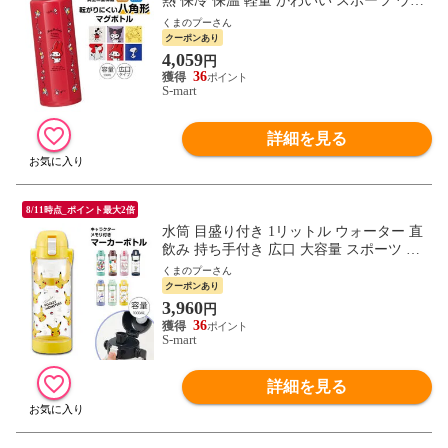
熱 保冷 保温 軽量 かわいい スポーツ ウォ
ーキング キャラクター ディズニー サンリ
くまのプーさん
オ STO5
クーポンあり
4,059
円
36
S-mart
詳細を見る
8/11時点_ポイント最大2倍
水筒 目盛り付き 1リットル ウォーター 直
飲み 持ち手付き 広口 大容量 スポーツ ア
ウトドア ドリンクマーカーボトル 1000ml
くまのプーさん
PDMK10
クーポンあり
3,960
円
36
S-mart
詳細を見る