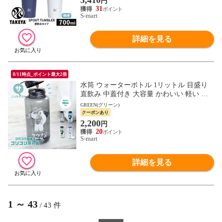
円
31
S-mart
詳細を見る
8/11時点_ポイント最大2倍
水筒 ウォーターボトル 1リットル 目盛り
直飲み 中蓋付き 大容量 かわいい 軽い マ
イボトル 動物 アニマル ゴリラ ごリラック
GREEN(グリーン)
ス ゴリゴリボトル
クーポンあり
2,200
円
20
S-mart
詳細を見る
1
～
43
/
43
件