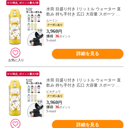
8/11時点_ポイント最大2倍
水筒 目盛り付き 1リットル ウォーター 直
飲み 持ち手付き 広口 大容量 スポーツ ア
ウトドア ドリンクマーカーボトル 1000ml
ムーミン
PDMK10
クーポンあり
3,960
円
36
S-mart
詳細を見る
8/11時点_ポイント最大2倍
水筒 目盛り付き 1リットル ウォーター 直
飲み 持ち手付き 広口 大容量 スポーツ ア
ウトドア ドリンクマーカーボトル 1000ml
ピカチュウ
PDMK10
クーポンあり
3,960
円
36
S-mart
詳細を見る