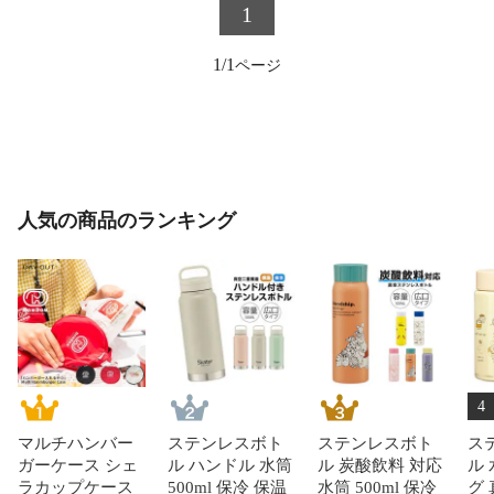
1
1/1
人気の商品のランキング
4
マルチハンバー
ステンレスボト
ステンレスボト
ス
ガーケース シェ
ル ハンドル 水筒
ル 炭酸飲料 対応
ル 
ラカップケース
500ml 保冷 保温
水筒 500ml 保冷
グ