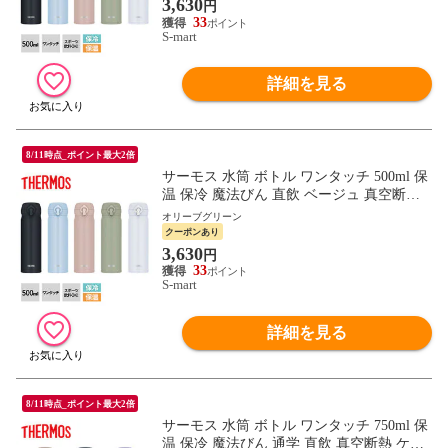
3,630
円
33
S-mart
詳細を見る
8/11時点_ポイント最大2倍
サーモス 水筒 ボトル ワンタッチ 500ml 保
温 保冷 魔法びん 直飲 ベージュ 真空断熱
ケータイマグ JNL-S500 THERMOS
オリーブグリーン
クーポンあり
3,630
円
33
S-mart
詳細を見る
8/11時点_ポイント最大2倍
サーモス 水筒 ボトル ワンタッチ 750ml 保
温 保冷 魔法びん 通学 直飲 真空断熱 ケー