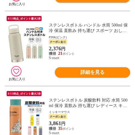
8/11時点_ポイント最大2倍
ステンレスボトル ハンドル 水筒 500ml 保
冷 保温 直飲み 持ち運び スポーツ おしゃ
れ くすみカラー グリーン グレー ピンク S
PINK(ピンク)
TSC5
クーポンあり
2,376
円
21
S-mart
詳細を見る
8/11時点_ポイント最大2倍
ステンレスボトル 炭酸飲料 対応 水筒 500
ml 保冷 直飲み 持ち運び レディース キャ
ラクター ピカチュウ ミッキー マイメロ S
ミッキーマウス
TSC5
クーポンあり
3,861
円
35
S-mart