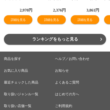
カラビナ付き
直飲み 持ち運び
直飲み 持ち運び
保
DOMDOM ドム
スポーツ おしゃ
レディース キャ
い
2,970
円
2,376
円
3,861
円
ドムハンバーガ
れ くすみカラー
ラクター ピカチ
ー
ー ベーグル ブラ
グリーン グレー
ュウ ミッキー マ
ク
詳細を見る
詳細を見る
詳細を見る
ック ホワイト 赤
ピンク STSC5
イメロ STSC5
ー
デイアウト 850
ST
ランキングをもっと見る
商品を探す
ヘルプ／お問い合わせ
お気に入り商品
お知らせ
最近チェックした商品
よくあるご質問
取り扱いジャンル一覧
はじめての方へ
取り扱い店舗一覧
ご利用規約