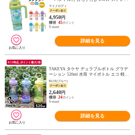
ス ボトル 水筒 大人 子供 キッズ キャラク
マイメロディ
ター サンリオ キティ STSTB9
クーポンあり
4,950
円
45
S-mart
詳細を見る
8/11時点_ポイント最大2倍
TAKEYA タケヤ デュラブルボトル グラデ
ーション 520ml 水筒 マイボトル エコ 軽量
キャリーハンドル 持ち運び ロック 直飲 ta
BLUE(ブルー)
y-dbg52
クーポンあり
2,640
円
24
S-mart
詳細を見る