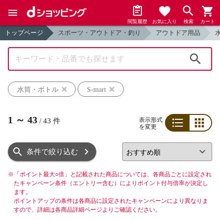
閲覧履歴
お気に入り
検索
カート
トップページ
スポーツ・アウトドア・釣り
アウトドア用品
検索
水筒・ボトル
S-mart
1
～
43
表示形式
/
43
件
を変更
リスト
グリッド
条件で絞り込む
※
「ポイント最大○倍」と記載された商品については、各商品ごとに設定され
たキャンペーン条件（エントリー含む）によりポイント付与倍率が決定し
ます。
ポイントアップの条件は各商品に設定されたキャンペーンにより異なりま
すので、詳細は各商品詳細ページよりご確認ください。