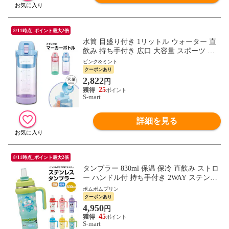
8/11時点_ポイント最大2倍
水筒 目盛り付き 1リットル ウォーター 直
飲み 持ち手付き 広口 大容量 スポーツ ア
ウトドア ドリンクマーカーボトル 1000ml
ピンク&ミント
PDMK10
クーポンあり
2,822
円
25
S-mart
詳細を見る
8/11時点_ポイント最大2倍
タンブラー 830ml 保温 保冷 直飲み ストロ
ー ハンドル付 持ち手付き 2WAY ステンレ
ス ボトル 水筒 大人 子供 キッズ キャラク
ポムポムプリン
ター サンリオ キティ STSTB9
クーポンあり
4,950
円
45
S-mart