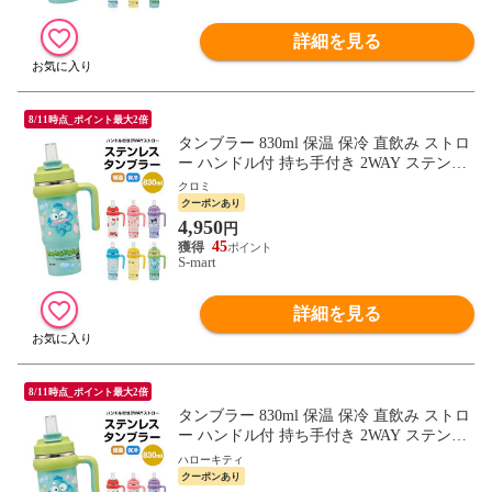
詳細を見る
8/11時点_ポイント最大2倍
タンブラー 830ml 保温 保冷 直飲み ストロ
ー ハンドル付 持ち手付き 2WAY ステンレ
ス ボトル 水筒 大人 子供 キッズ キャラク
クロミ
ター サンリオ キティ STSTB9
クーポンあり
4,950
円
45
S-mart
詳細を見る
8/11時点_ポイント最大2倍
タンブラー 830ml 保温 保冷 直飲み ストロ
ー ハンドル付 持ち手付き 2WAY ステンレ
ス ボトル 水筒 大人 子供 キッズ キャラク
ハローキティ
ター サンリオ キティ STSTB9
クーポンあり