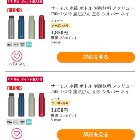
8/11時点_ポイント最大2倍
サーモス 水筒 ボトル 炭酸飲料 スクリュー
750ml 保冷 魔法びん 直飲 シルバー ネイビ
ー カーキ 赤 FJK-750 THERMOS
ネイビー
クーポンあり
3,850
円
35
S-mart
詳細を見る
8/11時点_ポイント最大2倍
サーモス 水筒 ボトル 炭酸飲料 スクリュー
750ml 保冷 魔法びん 直飲 シルバー ネイビ
ー カーキ 赤 FJK-750 THERMOS
カーキ
クーポンあり
3,850
円
35
S-mart
詳細を見る