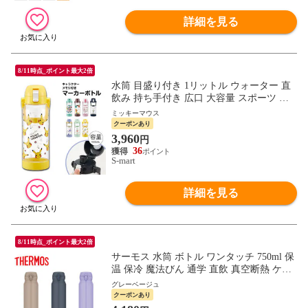
詳細を見る
8/11時点_ポイント最大2倍
水筒 目盛り付き 1リットル ウォーター 直
飲み 持ち手付き 広口 大容量 スポーツ ア
ウトドア ドリンクマーカーボトル 1000ml
ミッキーマウス
PDMK10
クーポンあり
3,960
円
36
S-mart
詳細を見る
8/11時点_ポイント最大2倍
サーモス 水筒 ボトル ワンタッチ 750ml 保
温 保冷 魔法びん 通学 直飲 真空断熱 ケー
タイマグ JNL-S750 THERMOS
グレーベージュ
クーポンあり