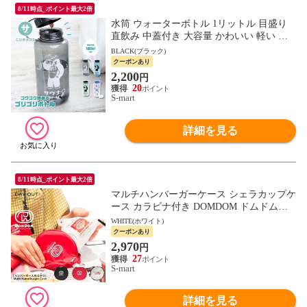
8/11時点_ポイント最大2倍
水筒 ウォーターボトル 1リットル 目盛り
直飲み 中蓋付き 大容量 かわいい 軽い マ
イボトル 動物 アニマル ゴリラ ごリラック
BLACK(ブラック)
ス ゴリゴリボトル
クーポンあり
2,200
円
20
S-mart
詳細を見る
8/11時点_ポイント最大2倍
マルチハンバーガーケース シェラカップケ
ース カラビナ付き DOMDOM ドムドムハ
ンバーガー ベーグル ブラック ホワイト 赤
WHITE(ホワイト)
デイアウト 850
クーポンあり
2,970
円
27
S-mart
詳細を見る