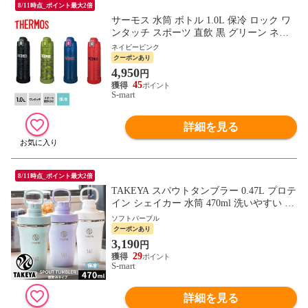
8/11時点_ポイント最大2倍
サーモス 水筒 ボトル 1.0L 保冷 ロック ワ
ンタッチ スポーツ 直飲 黒 グリーン ネイ
ビー レッド 真空断熱 FJI-1001 THERMOS
ネイビーピンク
クーポンあり
4,950
円
45
S-mart
詳細を見る
8/11時点_ポイント最大2倍
TAKEYA スパウトタンブラー 0.47L プロテ
イン シェイカー 水筒 470ml 洗いやすい マ
イボトル 真空断熱 ステンレスボトル tay-st
ソフトパープル
047
クーポンあり
3,190
円
29
S-mart
詳細を見る