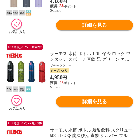
4,180
円
38
S-mart
詳細を見る
8/11時点_ポイント最大2倍
サーモス 水筒 ボトル 1.0L 保冷 ロック ワ
ンタッチ スポーツ 直飲 黒 グリーン ネイ
ビー レッド 真空断熱 FJI-1001 THERMOS
ブラックグレー
クーポンあり
4,950
円
45
S-mart
詳細を見る
8/11時点_ポイント最大2倍
サーモス 水筒 ボトル 炭酸飲料 スクリュー
500ml 保冷 魔法びん 直飲 シルバー ブルー