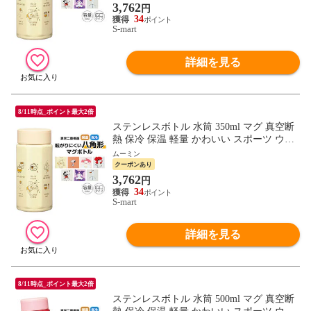
3,762
円
34
S-mart
詳細を見る
8/11時点_ポイント最大2倍
ステンレスボトル 水筒 350ml マグ 真空断
熱 保冷 保温 軽量 かわいい スポーツ ウォ
ーキング キャラクター ディズニー サンリ
ムーミン
オ STO4
クーポンあり
3,762
円
34
S-mart
詳細を見る
8/11時点_ポイント最大2倍
ステンレスボトル 水筒 500ml マグ 真空断