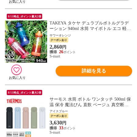
8/11時点_ポイント最大2倍
TAKEYA タケヤ デュラブルボトルグラデ
ーション 940ml 水筒 マイボトル エコ 軽量
キャリーハンドル 持ち運び ロック 直飲 ta
サワーオレンジ
y-dbg94
クーポンあり
2,860
円
26
S-mart
詳細を見る
8/11時点_ポイント最大2倍
サーモス 水筒 ボトル ワンタッチ 500ml 保
温 保冷 魔法びん 直飲 ベージュ 真空断熱
ケータイマグ JNL-S500 THERMOS
アイスブルー
クーポンあり
3,630
円
33
S-mart