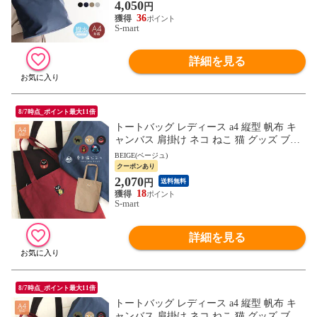
4,050
円
36
S-mart
詳細を見る
8/7時点_ポイント最大11倍
トートバッグ レディース a4 縦型 帆布 キ
ャンバス 肩掛け ネコ ねこ 猫 グッズ ブラ
ック ネイビー ベージュ ワイン カーキ 東
BEIGE(ベージュ)
京猫びより
クーポンあり
2,070
円
送料無料
18
S-mart
詳細を見る
8/7時点_ポイント最大11倍
トートバッグ レディース a4 縦型 帆布 キ
ャンバス 肩掛け ネコ ねこ 猫 グッズ ブラ