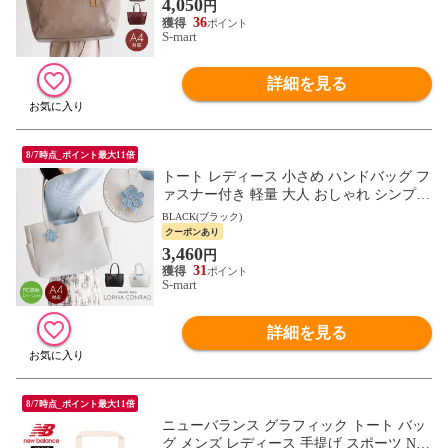
4,050
円
36
S-mart
詳細を見る
8/7時点_ポイント最大11倍
トート レディース 小さめ ハンドバッグ フ
ァスナー付き 軽量 大人 おしゃれ シンプル
通勤 旅行 婦人 女性 パソコン タブレット
BLACK(ブラック)
鞄 花 チャーム LORNA CONRAD
クーポンあり
3,460
円
31
S-mart
詳細を見る
8/7時点_ポイント最大11倍
ニューバランス グラフィック トート バッ
グ メンズ レディース 手提げ スポーツ New