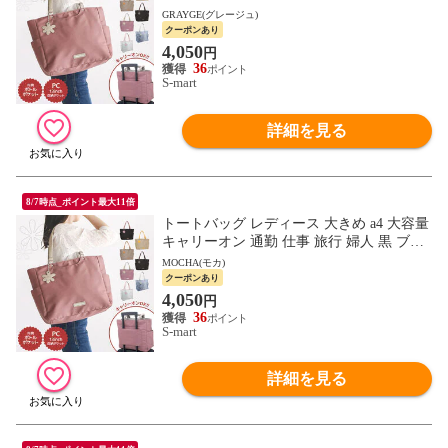
ック モカ オレンジ ブラックブラウン ピン
GRAYGE(グレージュ)
ク ネイビー
クーポンあり
4,050
円
36
S-mart
詳細を見る
8/7時点_ポイント最大11倍
トートバッグ レディース 大きめ a4 大容量
キャリーオン 通勤 仕事 旅行 婦人 黒 ブラ
ック モカ オレンジ ブラックブラウン ピン
MOCHA(モカ)
ク ネイビー
クーポンあり
4,050
円
36
S-mart
詳細を見る