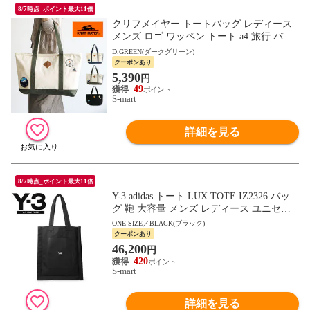
8/7時点_ポイント最大11倍
クリフメイヤー トートバッグ レディース
メンズ ロゴ ワッペン トート a4 旅行 バッ
グ 黒 ネイビー グリーン KRIFF MAYER 20
D.GREEN(ダークグリーン)
04
クーポンあり
5,390
円
49
S-mart
詳細を見る
8/7時点_ポイント最大11倍
Y-3 adidas トート LUX TOTE IZ2326 バッ
グ 鞄 大容量 メンズ レディース ユニセッ
クス オールシーズン ロゴ ストリート ヨウ
ONE SIZE／BLACK(ブラック)
ジヤマモトワイスリー アディダス
クーポンあり
46,200
円
420
S-mart
詳細を見る