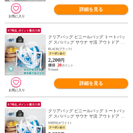
詳細を見る
8/7時点_ポイント最大11倍
クリアバッグ ビニールバッグ トートバッ
グ スパバッグ サウナ サ活 アウトドア ご
りら プール 海 温泉 小さめ ミニ 透明 ロゴ
BLACK(ブラック)
白 ごリラックス
クーポンあり
2,200
円
20
S-mart
詳細を見る
8/7時点_ポイント最大11倍
クリアバッグ ビニールバッグ トートバッ
グ スパバッグ サウナ サ活 アウトドア ご
りら プール 海 温泉 小さめ ミニ 透明 ロゴ
WHITE(ホワイト)
白 ごリラックス
クーポンあり