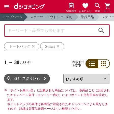
閲覧履歴
お気に入り
検索
カート
トップページ
スポーツ・アウトドア・釣り
旅行用品
レディ
検索
トートバッグ
S-mart
1
～
38
表示形式
/
38
件
を変更
リスト
グリッド
条件で絞り込む
※
「ポイント最大○倍」と記載された商品については、各商品ごとに設定され
たキャンペーン条件（エントリー含む）によりポイント付与倍率が決定し
ます。
ポイントアップの条件は各商品に設定されたキャンペーンにより異なりま
すので、詳細は各商品詳細ページよりご確認ください。