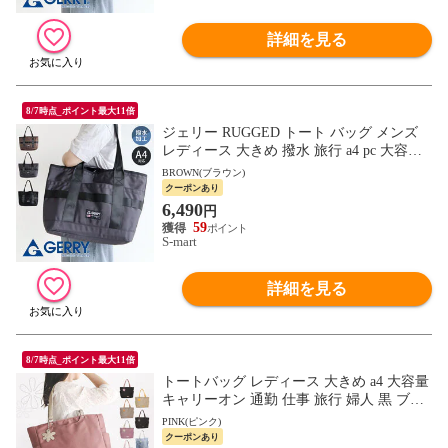
詳細を見る
8/7時点_ポイント最大11倍
ジェリー RUGGED トート バッグ メンズ
レディース 大きめ 撥水 旅行 a4 pc 大容量
ブランド 鞄 大人 ミリタリー 軽量 頑丈 お
BROWN(ブラウン)
しゃれ r2186 gerry
クーポンあり
6,490
円
59
S-mart
詳細を見る
8/7時点_ポイント最大11倍
トートバッグ レディース 大きめ a4 大容量
キャリーオン 通勤 仕事 旅行 婦人 黒 ブラ
ック モカ オレンジ ブラックブラウン ピン
PINK(ピンク)
ク ネイビー
クーポンあり