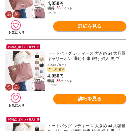
4,050
円
36
S-mart
詳細を見る
8/7時点_ポイント最大11倍
トートバッグ レディース 大きめ a4 大容量
キャリーオン 通勤 仕事 旅行 婦人 黒 ブラ
ック モカ オレンジ ブラックブラウン ピン
BLUE(ブルー)
ク ネイビー
クーポンあり
4,050
円
36
S-mart
詳細を見る
8/7時点_ポイント最大11倍
トートバッグ レディース 大きめ a4 大容量