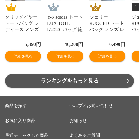
4
クリフメイヤー
Y-3 adidas トート
ジェリー
ジ
トートバッグ レ
LUX TOTE
RUGGED トート
RU
ディース メンズ
IZ2326 バッグ 鞄
バッグ メンズ レ
バ
ロゴ ワッペン ト
大容量 メンズ レ
ディース 大きめ
デ
ート a4 旅行 バ
ディース ユニセ
撥水 旅行 a4 pc
撥水
5,390
円
46,200
円
6,490
円
ッグ 黒 ネイビー
ックス オールシ
大容量 ブランド
大
グリーン KRIFF
ーズン ロゴ スト
鞄 大人 ミリタリ
鞄
詳細を見る
詳細を見る
詳細を見る
MAYER 2004
リート ヨウジヤ
ー 軽量 頑丈 お
ー 
マモトワイスリ
しゃれ r2186
しゃ
ー アディダス
gerry
ger
ランキングをもっと見る
商品を探す
ヘルプ／お問い合わせ
お気に入り商品
お知らせ
最近チェックした商品
よくあるご質問