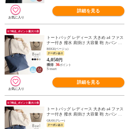
詳細を見る
8/7時点_ポイント最大11倍
トートバッグ レディース 大きめ a4 ファス
ナー付き 撥水 肩掛け 大容量 鞄 カバン バ
ッグ BOEL 黒 ブラック ネイビー ベージュ
BEIGE(ベージュ)
グレー
クーポンあり
4,050
円
36
S-mart
詳細を見る
8/7時点_ポイント最大11倍
トートバッグ レディース 大きめ a4 ファス
ナー付き 撥水 肩掛け 大容量 鞄 カバン バ
ッグ BOEL 黒 ブラック ネイビー ベージュ
GRAY(グレー)
グレー
クーポンあり