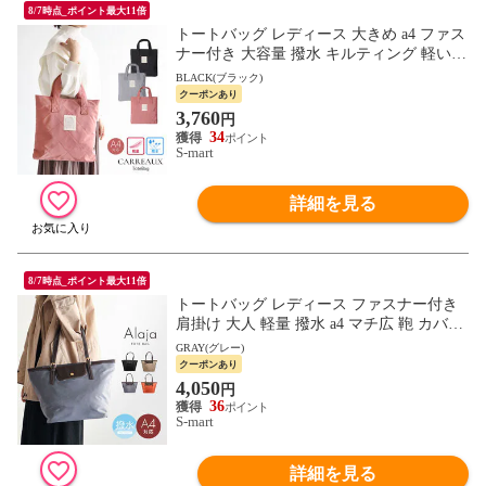
8/7時点_ポイント最大11倍
トートバッグ レディース 大きめ a4 ファス
ナー付き 大容量 撥水 キルティング 軽い
鞄 カバン バッグ オフィス おしゃれ 可愛
BLACK(ブラック)
い 大人 春 夏 秋 冬 CARREAUX
クーポンあり
3,760
円
34
S-mart
詳細を見る
8/7時点_ポイント最大11倍
トートバッグ レディース ファスナー付き
肩掛け 大人 軽量 撥水 a4 マチ広 鞄 カバン
ALAJA 黒 ブラック ベージュ グレー オレ
GRAY(グレー)
ンジ
クーポンあり
4,050
円
36
S-mart
詳細を見る