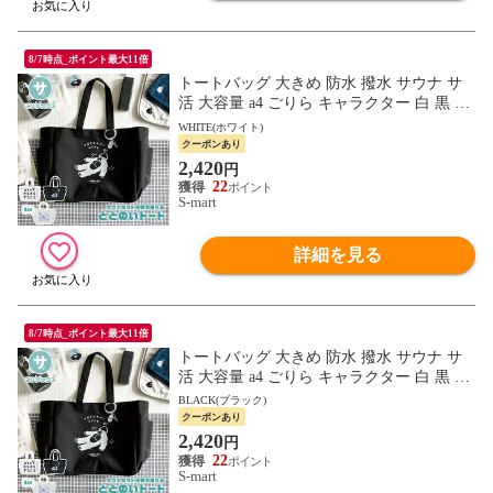
8/7時点_ポイント最大11倍
トートバッグ 大きめ 防水 撥水 サウナ サ
活 大容量 a4 ごりら キャラクター 白 黒 ご
リラックス ととのいトート ホワイト ブラ
WHITE(ホワイト)
ック
クーポンあり
2,420
円
22
S-mart
詳細を見る
8/7時点_ポイント最大11倍
トートバッグ 大きめ 防水 撥水 サウナ サ
活 大容量 a4 ごりら キャラクター 白 黒 ご
リラックス ととのいトート ホワイト ブラ
BLACK(ブラック)
ック
クーポンあり
2,420
円
22
S-mart