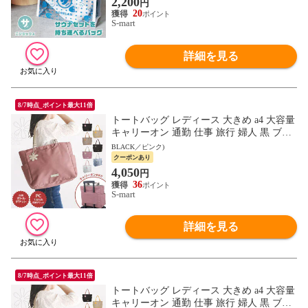
2,200
円
20
S-mart
詳細を見る
8/7時点_ポイント最大11倍
トートバッグ レディース 大きめ a4 大容量
キャリーオン 通勤 仕事 旅行 婦人 黒 ブラ
ック モカ オレンジ ブラックブラウン ピン
BLACK／ピンク)
ク ネイビー
クーポンあり
4,050
円
36
S-mart
詳細を見る
8/7時点_ポイント最大11倍
トートバッグ レディース 大きめ a4 大容量
キャリーオン 通勤 仕事 旅行 婦人 黒 ブラ