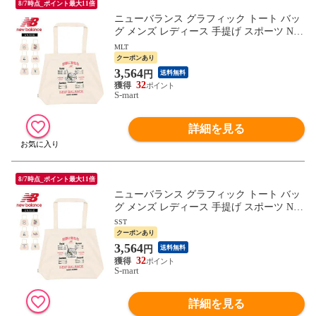
8/7時点_ポイント最大11倍
ニューバランス グラフィック トート バッ
グ メンズ レディース 手提げ スポーツ New
Balance AC9728D
MLT
クーポンあり
3,564
円
送料無料
32
S-mart
詳細を見る
8/7時点_ポイント最大11倍
ニューバランス グラフィック トート バッ
グ メンズ レディース 手提げ スポーツ New
Balance AC9728D
SST
クーポンあり
3,564
円
送料無料
32
S-mart
詳細を見る