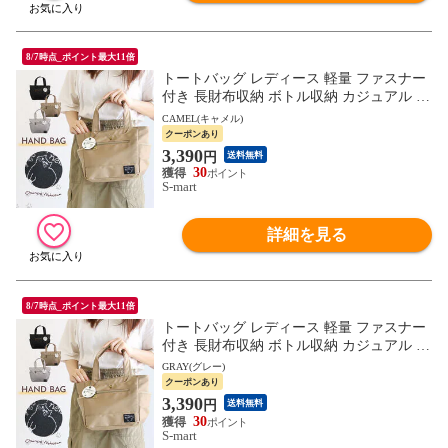
8/7時点_ポイント最大11倍
トートバッグ レディース 軽量 ファスナー
付き 長財布収納 ボトル収納 カジュアル か
わいい おしゃれ ねこ 猫柄 ハンドバッグ
CAMEL(キャメル)
鞄 グレー キャメル
クーポンあり
3,390
円
送料無料
30
S-mart
詳細を見る
8/7時点_ポイント最大11倍
トートバッグ レディース 軽量 ファスナー
付き 長財布収納 ボトル収納 カジュアル か
わいい おしゃれ ねこ 猫柄 ハンドバッグ
GRAY(グレー)
鞄 グレー キャメル
クーポンあり
3,390
円
送料無料
30
S-mart