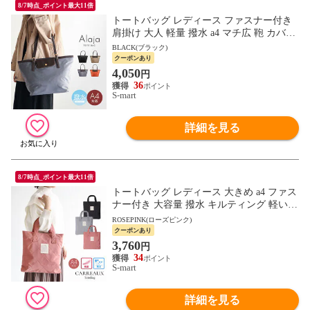
8/7時点_ポイント最大11倍
トートバッグ レディース ファスナー付き
肩掛け 大人 軽量 撥水 a4 マチ広 鞄 カバン
ALAJA 黒 ブラック ベージュ グレー オレ
BLACK(ブラック)
ンジ
クーポンあり
4,050
円
36
S-mart
詳細を見る
8/7時点_ポイント最大11倍
トートバッグ レディース 大きめ a4 ファス
ナー付き 大容量 撥水 キルティング 軽い
鞄 カバン バッグ オフィス おしゃれ 可愛
ROSEPINK(ローズピンク)
い 大人 春 夏 秋 冬 CARREAUX
クーポンあり
3,760
円
34
S-mart
詳細を見る