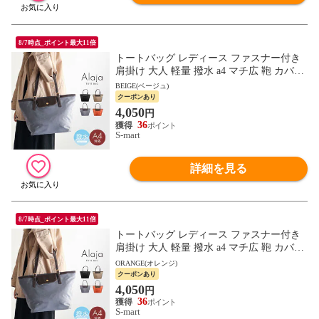
8/7時点_ポイント最大11倍
トートバッグ レディース ファスナー付き
肩掛け 大人 軽量 撥水 a4 マチ広 鞄 カバン
ALAJA 黒 ブラック ベージュ グレー オレ
BEIGE(ベージュ)
ンジ
クーポンあり
4,050
円
36
S-mart
詳細を見る
8/7時点_ポイント最大11倍
トートバッグ レディース ファスナー付き
肩掛け 大人 軽量 撥水 a4 マチ広 鞄 カバン
ALAJA 黒 ブラック ベージュ グレー オレ
ORANGE(オレンジ)
ンジ
クーポンあり
4,050
円
36
S-mart