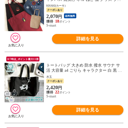
ック ネイビー ベージュ ワイン カーキ 東
KHAKI(カーキ)
京猫びより
クーポンあり
2,070
円
送料無料
18
S-mart
詳細を見る
8/7時点_ポイント最大11倍
トートバッグ 大きめ 防水 撥水 サウナ サ
活 大容量 a4 ごりら キャラクター 白 黒 ご
リラックス ととのいトート ホワイト ブラ
水玉
ック
クーポンあり
2,420
円
22
S-mart
詳細を見る