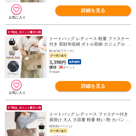
詳細を見る
8/7時点_ポイント最大11倍
トートバッグ レディース 軽量 ファスナー
付き 長財布収納 ボトル収納 カジュアル か
わいい おしゃれ ねこ 猫柄 ハンドバッグ
BLACK(ブラック)
鞄 グレー キャメル
クーポンあり
3,390
円
送料無料
30
S-mart
詳細を見る
8/7時点_ポイント最大11倍
トートバッグ レディース ファスナー付き
肩掛け 大人 大容量 軽量 軽い 鞄 カバン 春
夏 秋 冬 CARLA 黒 ブラック ベージュ ワ
BEIGE(ベージュ)
イン
クーポンあり