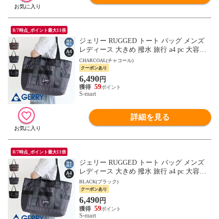
8/7時点_ポイント最大11倍
ジェリー RUGGED トート バッグ メンズ
レディース 大きめ 撥水 旅行 a4 pc 大容量
ブランド 鞄 大人 ミリタリー 軽量 頑丈 お
CHARCOAL(チャコール)
しゃれ r2186 gerry
クーポンあり
6,490
円
59
S-mart
詳細を見る
8/7時点_ポイント最大11倍
ジェリー RUGGED トート バッグ メンズ
レディース 大きめ 撥水 旅行 a4 pc 大容量
ブランド 鞄 大人 ミリタリー 軽量 頑丈 お
BLACK(ブラック)
しゃれ r2186 gerry
クーポンあり
6,490
円
59
S-mart