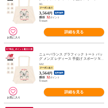
Balance AC9728D
AG
クーポンあり
3,564
円
送料無料
32
S-mart
詳細を見る
8/7時点_ポイント最大11倍
ニューバランス グラフィック トート バッ
グ メンズ レディース 手提げ スポーツ New
Balance AC9728D
AA2
クーポンあり
3,564
円
送料無料
32
S-mart
詳細を見る