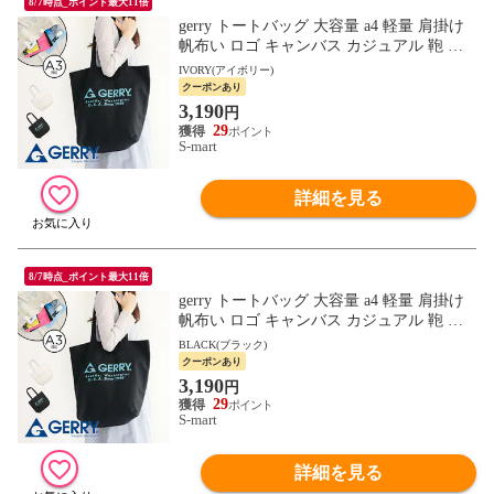
8/7時点_ポイント最大11倍
gerry トートバッグ 大容量 a4 軽量 肩掛け
帆布い ロゴ キャンバス カジュアル 鞄 普
段使い アイボリー 黒 ブラック ジェリー 1
IVORY(アイボリー)
994
クーポンあり
3,190
円
29
S-mart
詳細を見る
8/7時点_ポイント最大11倍
gerry トートバッグ 大容量 a4 軽量 肩掛け
帆布い ロゴ キャンバス カジュアル 鞄 普
段使い アイボリー 黒 ブラック ジェリー 1
BLACK(ブラック)
994
クーポンあり
3,190
円
29
S-mart
詳細を見る