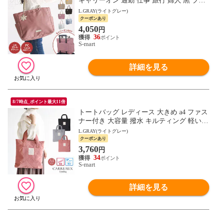
キャリーオン 通勤 仕事 旅行 婦人 黒 ブラ
ック モカ オレンジ ブラックブラウン ピン
L.GRAY(ライトグレー)
ク ネイビー
クーポンあり
4,050
円
36
S-mart
詳細を見る
8/7時点_ポイント最大11倍
トートバッグ レディース 大きめ a4 ファス
ナー付き 大容量 撥水 キルティング 軽い
鞄 カバン バッグ オフィス おしゃれ 可愛
L.GRAY(ライトグレー)
い 大人 春 夏 秋 冬 CARREAUX
クーポンあり
3,760
円
34
S-mart
詳細を見る