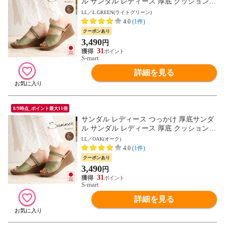
ル サンダル レディース 厚底 クッション
ストラップサンダル 脱げにくい 2way ウェ
LL／L.GREEN(ライトグリーン)
ッジソール ミュール オープントゥ 6cm ヒ
4.0
(1件)
ール ウエッジソール 夏 日本製 黒 ブラッ
クーポンあり
ク ベージュ グリーン ピンク 白 ホワイト 1
3,490
円
332 送料無料
31
S-mart
詳細を見る
8/9時点_ポイント最大11倍
サンダル レディース つっかけ 厚底サンダ
ル サンダル レディース 厚底 クッション
ストラップサンダル 脱げにくい 2way ウェ
LL／OAK(オーク)
ッジソール ミュール オープントゥ 6cm ヒ
4.0
(1件)
ール ウエッジソール 夏 日本製 黒 ブラッ
クーポンあり
ク ベージュ グリーン ピンク 白 ホワイト 1
3,490
円
332 送料無料
31
S-mart
詳細を見る