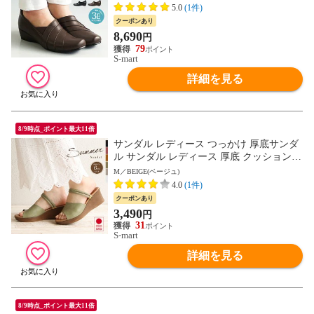
ュアルシューズ レザー おしゃれ 歩きやす
5.0
(1件)
い 痛くない 旅行 ウェッジ 母の日 敬老の
クーポンあり
日 プレゼント 245-2605 送料無料
8,690
円
79
S-mart
詳細を見る
8/9時点_ポイント最大11倍
サンダル レディース つっかけ 厚底サンダ
ル サンダル レディース 厚底 クッション
ストラップサンダル 脱げにくい 2way ウェ
M／BEIGE(ベージュ)
ッジソール ミュール オープントゥ 6cm ヒ
4.0
(1件)
ール ウエッジソール 夏 日本製 黒 ブラッ
クーポンあり
ク ベージュ グリーン ピンク 白 ホワイト 1
3,490
円
332 送料無料
31
S-mart
詳細を見る
8/9時点_ポイント最大11倍