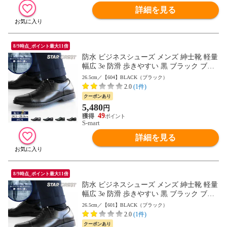
詳細を見る
8/9時点_ポイント最大11倍
防水 ビジネスシューズ メンズ 紳士靴 軽量
幅広 3e 防滑 歩きやすい 黒 ブラック ブラ
ウン 衝撃吸収 屈曲性 結婚式 男性用 通勤
26.5cm／【604】BLACK（ブラック）
用 リクルート 就活 オフィス 仕事 営業 軽
2.0
(1件)
い 父の日 大きいサイズ 冠婚葬祭 靴 601 60
クーポンあり
4 605 607 送料無料
5,480
円
49
S-mart
詳細を見る
8/9時点_ポイント最大11倍
防水 ビジネスシューズ メンズ 紳士靴 軽量
幅広 3e 防滑 歩きやすい 黒 ブラック ブラ
ウン 衝撃吸収 屈曲性 結婚式 男性用 通勤
26.5cm／【601】BLACK（ブラック）
用 リクルート 就活 オフィス 仕事 営業 軽
2.0
(1件)
い 父の日 大きいサイズ 冠婚葬祭 靴 601 60
クーポンあり