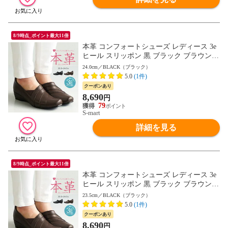
8/9時点_ポイント最大11倍
本革 コンフォートシューズ レディース 3e
ヒール スリッポン 黒 ブラック ブラウン
軽量 軽い 人気 ウォーキングシューズ カジ
24.0cm／BLACK（ブラック）
ュアルシューズ レザー おしゃれ 歩きやす
5.0
(1件)
い 痛くない 旅行 ウェッジ 母の日 敬老の
クーポンあり
日 プレゼント 245-2605 送料無料
8,690
円
79
S-mart
詳細を見る
8/9時点_ポイント最大11倍
本革 コンフォートシューズ レディース 3e
ヒール スリッポン 黒 ブラック ブラウン
軽量 軽い 人気 ウォーキングシューズ カジ
23.5cm／BLACK（ブラック）
ュアルシューズ レザー おしゃれ 歩きやす
5.0
(1件)
い 痛くない 旅行 ウェッジ 母の日 敬老の
クーポンあり
日 プレゼント 245-2605 送料無料
8,690
円