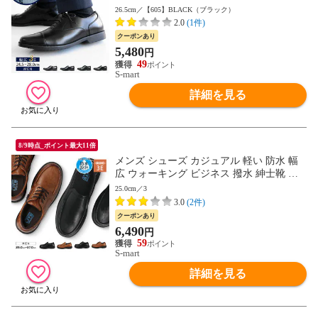
ウン 衝撃吸収 屈曲性 結婚式 男性用 通勤
26.5cm／【605】BLACK（ブラック）
用 リクルート 就活 オフィス 仕事 営業 軽
2.0
(1件)
い 父の日 大きいサイズ 冠婚葬祭 靴 601 60
クーポンあり
4 605 607 送料無料
5,480
円
49
S-mart
詳細を見る
8/9時点_ポイント最大11倍
メンズ シューズ カジュアル 軽い 防水 幅
広 ウォーキング ビジネス 撥水 紳士靴 旅
行 通勤用 黒 ブラック ブラウン 710 720
25.0cm／3
3.0
(2件)
クーポンあり
6,490
円
59
S-mart
詳細を見る