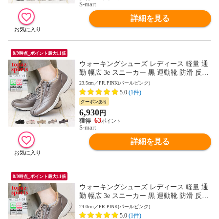
S-mart
詳細を見る
8/9時点_ポイント最大11倍
ウォーキングシューズ レディース 軽量 通
勤 幅広 3e スニーカー 黒 運動靴 防滑 反射
板付き リフレクター トパーズ 靴 TOPAZ 7
23.5cm／PR.PINK(パールピンク)
048
5.0
(1件)
クーポンあり
6,930
円
63
S-mart
詳細を見る
8/9時点_ポイント最大11倍
ウォーキングシューズ レディース 軽量 通
勤 幅広 3e スニーカー 黒 運動靴 防滑 反射
板付き リフレクター トパーズ 靴 TOPAZ 7
24.0cm／PR.PINK(パールピンク)
048
5.0
(1件)