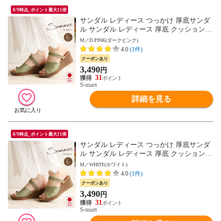
8/9時点_ポイント最大11倍
サンダル レディース つっかけ 厚底サンダ
ル サンダル レディース 厚底 クッション
ストラップサンダル 脱げにくい 2way ウェ
M／D.PINK(ダークピンク)
ッジソール ミュール オープントゥ 6cm ヒ
4.0
(1件)
ール ウエッジソール 夏 日本製 黒 ブラッ
クーポンあり
ク ベージュ グリーン ピンク 白 ホワイト 1
3,490
円
332 送料無料
31
S-mart
詳細を見る
8/9時点_ポイント最大11倍
サンダル レディース つっかけ 厚底サンダ
ル サンダル レディース 厚底 クッション
ストラップサンダル 脱げにくい 2way ウェ
M／WHITE(ホワイト)
ッジソール ミュール オープントゥ 6cm ヒ
4.0
(1件)
ール ウエッジソール 夏 日本製 黒 ブラッ
クーポンあり
ク ベージュ グリーン ピンク 白 ホワイト 1
3,490
円
332 送料無料
31
S-mart