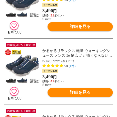
5.0
(1件)
める 大きいサイズ スポーツ ジム コンフォ
クーポンあり
ートシューズ 黒 mc2914 送料無料
3,490
円
31
S-mart
詳細を見る
8/9時点_ポイント最大11倍
かるかるリラックス 軽量 ウォーキングシ
ューズ メンズ 3e 幅広 足が痛くならない
靴 スリッポン メンズ スニーカー 軽い 歩
25.0cm／NAVY（ネイビー）
きやすい 疲れない 履きやすい かかとが踏
5.0
(1件)
める 大きいサイズ スポーツ ジム コンフォ
クーポンあり
ートシューズ 黒 mc2914 送料無料
3,490
円
31
S-mart
詳細を見る
8/9時点_ポイント最大11倍
かるかるリラックス 軽量 ウォーキングシ