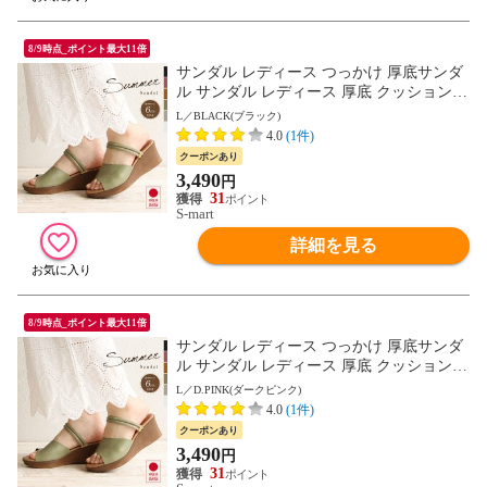
8/9時点_ポイント最大11倍
サンダル レディース つっかけ 厚底サンダ
ル サンダル レディース 厚底 クッション
ストラップサンダル 脱げにくい 2way ウェ
L／BLACK(ブラック)
ッジソール ミュール オープントゥ 6cm ヒ
4.0
(1件)
ール ウエッジソール 夏 日本製 黒 ブラッ
クーポンあり
ク ベージュ グリーン ピンク 白 ホワイト 1
3,490
円
332 送料無料
31
S-mart
詳細を見る
8/9時点_ポイント最大11倍
サンダル レディース つっかけ 厚底サンダ
ル サンダル レディース 厚底 クッション
ストラップサンダル 脱げにくい 2way ウェ
L／D.PINK(ダークピンク)
ッジソール ミュール オープントゥ 6cm ヒ
4.0
(1件)
ール ウエッジソール 夏 日本製 黒 ブラッ
クーポンあり
ク ベージュ グリーン ピンク 白 ホワイト 1
3,490
円
332 送料無料
31