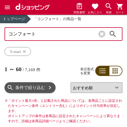
閲覧履歴
お気に入り
検索
カート
トップページ
「コンフォート」の商品一覧
検索
S-mart
1
～
60
表示形式
/
7,169
件
を変更
リスト
グリッド
条件で絞り込む
※
「ポイント最大○倍」と記載された商品については、各商品ごとに設定され
たキャンペーン条件（エントリー含む）によりポイント付与倍率が決定し
ます。
ポイントアップの条件は各商品に設定されたキャンペーンにより異なりま
すので、詳細は各商品詳細ページよりご確認ください。