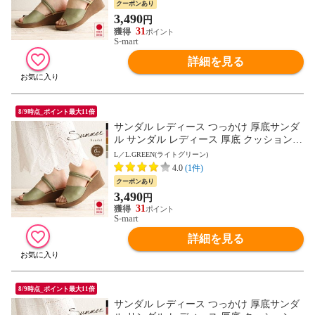
クーポンあり
ク ベージュ グリーン ピンク 白 ホワイト 1
3,490
円
332 送料無料
31
S-mart
詳細を見る
8/9時点_ポイント最大11倍
サンダル レディース つっかけ 厚底サンダ
ル サンダル レディース 厚底 クッション
ストラップサンダル 脱げにくい 2way ウェ
L／L.GREEN(ライトグリーン)
ッジソール ミュール オープントゥ 6cm ヒ
4.0
(1件)
ール ウエッジソール 夏 日本製 黒 ブラッ
クーポンあり
ク ベージュ グリーン ピンク 白 ホワイト 1
3,490
円
332 送料無料
31
S-mart
詳細を見る
8/9時点_ポイント最大11倍
サンダル レディース つっかけ 厚底サンダ