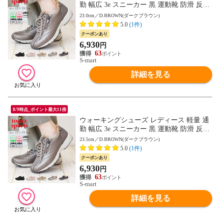
勤 幅広 3e スニーカー 黒 運動靴 防滑 反射
板付き リフレクター トパーズ 靴 TOPAZ 7
23.0cm／D.BROWN(ダークブラウン)
048
5.0
(1件)
クーポンあり
6,930
円
63
S-mart
詳細を見る
8/9時点_ポイント最大11倍
ウォーキングシューズ レディース 軽量 通
勤 幅広 3e スニーカー 黒 運動靴 防滑 反射
板付き リフレクター トパーズ 靴 TOPAZ 7
23.5cm／D.BROWN(ダークブラウン)
048
5.0
(1件)
クーポンあり
6,930
円
63
S-mart
詳細を見る