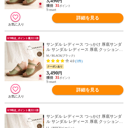
3,490
円
332 送料無料
31
S-mart
詳細を見る
8/9時点_ポイント最大11倍
サンダル レディース つっかけ 厚底サンダ
ル サンダル レディース 厚底 クッション
ストラップサンダル 脱げにくい 2way ウェ
M／BLACK(ブラック)
ッジソール ミュール オープントゥ 6cm ヒ
4.0
(1件)
ール ウエッジソール 夏 日本製 黒 ブラッ
クーポンあり
ク ベージュ グリーン ピンク 白 ホワイト 1
3,490
円
332 送料無料
31
S-mart
詳細を見る
8/9時点_ポイント最大11倍
サンダル レディース つっかけ 厚底サンダ
ル サンダル レディース 厚底 クッション
ストラップサンダル 脱げにくい 2way ウェ
LL／BEIGE(ベージュ)