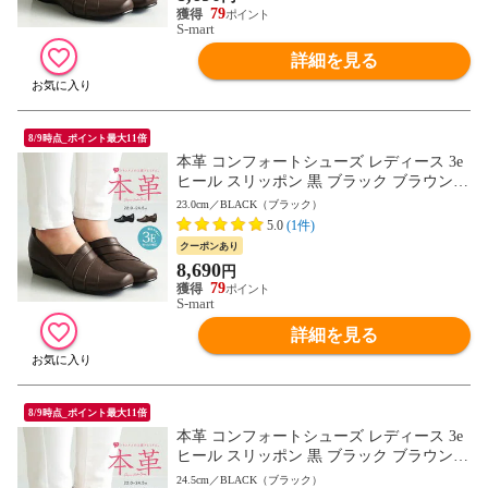
79
S-mart
詳細を見る
8/9時点_ポイント最大11倍
本革 コンフォートシューズ レディース 3e
ヒール スリッポン 黒 ブラック ブラウン
軽量 軽い 人気 ウォーキングシューズ カジ
23.0cm／BLACK（ブラック）
ュアルシューズ レザー おしゃれ 歩きやす
5.0
(1件)
い 痛くない 旅行 ウェッジ 母の日 敬老の
クーポンあり
日 プレゼント 245-2605 送料無料
8,690
円
79
S-mart
詳細を見る
8/9時点_ポイント最大11倍
本革 コンフォートシューズ レディース 3e
ヒール スリッポン 黒 ブラック ブラウン
軽量 軽い 人気 ウォーキングシューズ カジ
24.5cm／BLACK（ブラック）