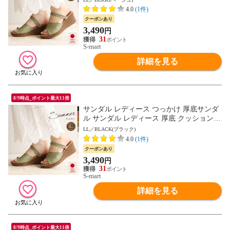
ッジソール ミュール オープントゥ 6cm ヒ
4.0
(1件)
ール ウエッジソール 夏 日本製 黒 ブラッ
クーポンあり
ク ベージュ グリーン ピンク 白 ホワイト 1
3,490
円
332 送料無料
31
S-mart
詳細を見る
8/9時点_ポイント最大11倍
サンダル レディース つっかけ 厚底サンダ
ル サンダル レディース 厚底 クッション
ストラップサンダル 脱げにくい 2way ウェ
LL／BLACK(ブラック)
ッジソール ミュール オープントゥ 6cm ヒ
4.0
(1件)
ール ウエッジソール 夏 日本製 黒 ブラッ
クーポンあり
ク ベージュ グリーン ピンク 白 ホワイト 1
3,490
円
332 送料無料
31
S-mart
詳細を見る
8/9時点_ポイント最大11倍