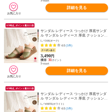
S-mart
詳細を見る
8/9時点_ポイント最大11倍
サンダル レディース つっかけ 厚底サンダ
ル サンダル レディース 厚底 クッション
ストラップサンダル 脱げにくい 2way ウェ
L／OAK(オーク)
ッジソール ミュール オープントゥ 6cm ヒ
4.0
(1件)
ール ウエッジソール 夏 日本製 黒 ブラッ
クーポンあり
ク ベージュ グリーン ピンク 白 ホワイト 1
3,490
円
332 送料無料
31
S-mart
詳細を見る
8/9時点_ポイント最大11倍
サンダル レディース つっかけ 厚底サンダ
ル サンダル レディース 厚底 クッション
ストラップサンダル 脱げにくい 2way ウェ
L／WHITE(ホワイト)
ッジソール ミュール オープントゥ 6cm ヒ
4.0
(1件)
ール ウエッジソール 夏 日本製 黒 ブラッ