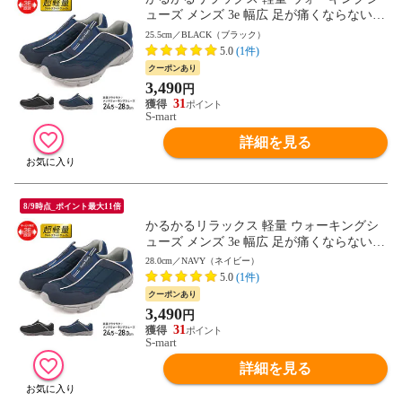
ューズ メンズ 3e 幅広 足が痛くならない
靴 スリッポン メンズ スニーカー 軽い 歩
25.5cm／BLACK（ブラック）
きやすい 疲れない 履きやすい かかとが踏
5.0
(1件)
める 大きいサイズ スポーツ ジム コンフォ
クーポンあり
ートシューズ 黒 mc2914 送料無料
3,490
円
31
S-mart
詳細を見る
8/9時点_ポイント最大11倍
かるかるリラックス 軽量 ウォーキングシ
ューズ メンズ 3e 幅広 足が痛くならない
靴 スリッポン メンズ スニーカー 軽い 歩
28.0cm／NAVY（ネイビー）
きやすい 疲れない 履きやすい かかとが踏
5.0
(1件)
める 大きいサイズ スポーツ ジム コンフォ
クーポンあり
ートシューズ 黒 mc2914 送料無料
3,490
円
31
S-mart
詳細を見る