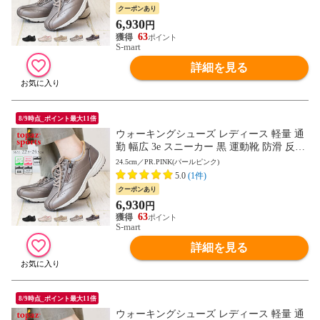
クーポンあり
6,930
円
63
S-mart
詳細を見る
8/9時点_ポイント最大11倍
ウォーキングシューズ レディース 軽量 通
勤 幅広 3e スニーカー 黒 運動靴 防滑 反射
板付き リフレクター トパーズ 靴 TOPAZ 7
24.5cm／PR.PINK(パールピンク)
048
5.0
(1件)
クーポンあり
6,930
円
63
S-mart
詳細を見る
8/9時点_ポイント最大11倍
ウォーキングシューズ レディース 軽量 通