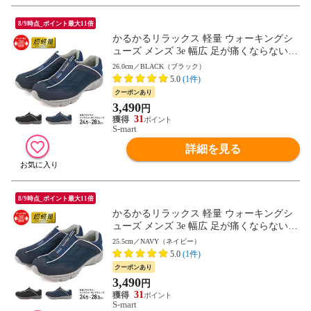
8/9時点_ポイント最大11倍
かるかるリラックス 軽量 ウォーキングシ
ューズ メンズ 3e 幅広 足が痛くならない
靴 スリッポン メンズ スニーカー 軽い 歩
26.0cm／BLACK（ブラック）
きやすい 疲れない 履きやすい かかとが踏
5.0
(1件)
める 大きいサイズ スポーツ ジム コンフォ
クーポンあり
ートシューズ 黒 mc2914 送料無料
3,490
円
31
S-mart
詳細を見る
8/9時点_ポイント最大11倍
かるかるリラックス 軽量 ウォーキングシ
ューズ メンズ 3e 幅広 足が痛くならない
靴 スリッポン メンズ スニーカー 軽い 歩
25.5cm／NAVY（ネイビー）
きやすい 疲れない 履きやすい かかとが踏
5.0
(1件)
める 大きいサイズ スポーツ ジム コンフォ
クーポンあり
ートシューズ 黒 mc2914 送料無料
3,490
円
31
S-mart