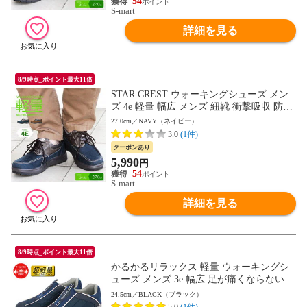
54
S-mart
詳細を見る
8/9時点_ポイント最大11倍
STAR CREST ウォーキングシューズ メン
ズ 4e 軽量 幅広 メンズ 紐靴 衝撃吸収 防滑
紳士 屈曲性 歩きやすい スエード ネイビー
27.0cm／NAVY（ネイビー）
ブラウン ウォーキング 旅行 散歩 レースア
3.0
(1件)
ップ 紳士靴 男性用 通勤用 カジュアルシュ
クーポンあり
ーズ 父の日 敬老の日 スタークレスト 4501
5,990
円
送料無料
54
S-mart
詳細を見る
8/9時点_ポイント最大11倍
かるかるリラックス 軽量 ウォーキングシ
ューズ メンズ 3e 幅広 足が痛くならない
靴 スリッポン メンズ スニーカー 軽い 歩
24.5cm／BLACK（ブラック）
きやすい 疲れない 履きやすい かかとが踏