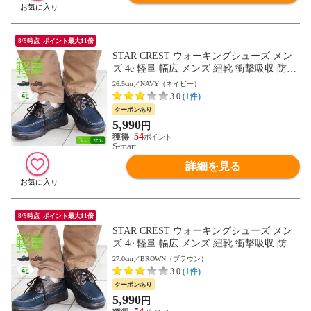
8/9時点_ポイント最大11倍
STAR CREST ウォーキングシューズ メン
ズ 4e 軽量 幅広 メンズ 紐靴 衝撃吸収 防滑
紳士 屈曲性 歩きやすい スエード ネイビー
26.5cm／NAVY（ネイビー）
ブラウン ウォーキング 旅行 散歩 レースア
3.0
(1件)
ップ 紳士靴 男性用 通勤用 カジュアルシュ
クーポンあり
ーズ 父の日 敬老の日 スタークレスト 4501
5,990
円
送料無料
54
S-mart
詳細を見る
8/9時点_ポイント最大11倍
STAR CREST ウォーキングシューズ メン
ズ 4e 軽量 幅広 メンズ 紐靴 衝撃吸収 防滑
紳士 屈曲性 歩きやすい スエード ネイビー
27.0cm／BROWN（ブラウン）
ブラウン ウォーキング 旅行 散歩 レースア
3.0
(1件)
ップ 紳士靴 男性用 通勤用 カジュアルシュ
クーポンあり
ーズ 父の日 敬老の日 スタークレスト 4501
5,990
円
送料無料