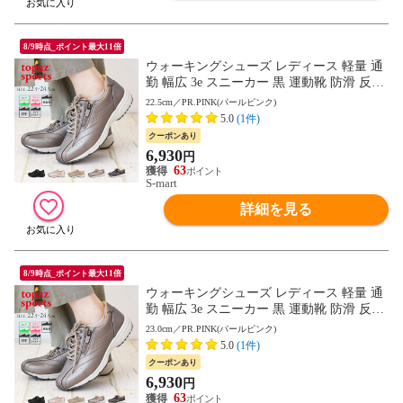
8/9時点_ポイント最大11倍
ウォーキングシューズ レディース 軽量 通
勤 幅広 3e スニーカー 黒 運動靴 防滑 反射
板付き リフレクター トパーズ 靴 TOPAZ 7
22.5cm／PR.PINK(パールピンク)
048
5.0
(1件)
クーポンあり
6,930
円
63
S-mart
詳細を見る
8/9時点_ポイント最大11倍
ウォーキングシューズ レディース 軽量 通
勤 幅広 3e スニーカー 黒 運動靴 防滑 反射
板付き リフレクター トパーズ 靴 TOPAZ 7
23.0cm／PR.PINK(パールピンク)
048
5.0
(1件)
クーポンあり
6,930
円
63