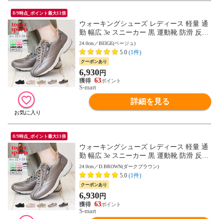
8/9時点_ポイント最大11倍
ウォーキングシューズ レディース 軽量 通
勤 幅広 3e スニーカー 黒 運動靴 防滑 反射
板付き リフレクター トパーズ 靴 TOPAZ 7
24.0cm／BEIGE(ベージュ)
048
5.0
(1件)
クーポンあり
6,930
円
63
S-mart
詳細を見る
8/9時点_ポイント最大11倍
ウォーキングシューズ レディース 軽量 通
勤 幅広 3e スニーカー 黒 運動靴 防滑 反射
板付き リフレクター トパーズ 靴 TOPAZ 7
24.0cm／D.BROWN(ダークブラウン)
048
5.0
(1件)
クーポンあり
6,930
円
63
S-mart