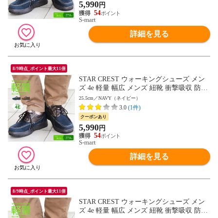
5,990
円
送料無料
54
S-mart
詳細を見る
8/9時点_ポイント最大11倍
STAR CREST ウォーキングシューズ メン
ズ 4e 軽量 幅広 メンズ 紐靴 衝撃吸収 防滑
紳士 屈曲性 歩きやすい スエード ネイビー
25.5cm／NAVY（ネイビー）
ブラウン ウォーキング 旅行 散歩 レースア
3.0
(1件)
ップ 紳士靴 男性用 通勤用 カジュアルシュ
クーポンあり
ーズ 父の日 敬老の日 スタークレスト 4501
5,990
円
送料無料
54
S-mart
詳細を見る
8/9時点_ポイント最大11倍
STAR CREST ウォーキングシューズ メン
ズ 4e 軽量 幅広 メンズ 紐靴 衝撃吸収 防滑