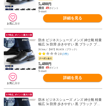
4 605 607 送料無料
5,480
円
49
S-mart
詳細を見る
8/9時点_ポイント最大11倍
防水 ビジネスシューズ メンズ 紳士靴 軽量
幅広 3e 防滑 歩きやすい 黒 ブラック ブラ
ウン 衝撃吸収 屈曲性 結婚式 男性用 通勤
26.5cm／【607】BLACK（ブラック）
用 リクルート 就活 オフィス 仕事 営業 軽
2.0
(1件)
い 父の日 大きいサイズ 冠婚葬祭 靴 601 60
クーポンあり
4 605 607 送料無料
5,480
円
49
S-mart
詳細を見る
8/9時点_ポイント最大11倍
防水 ビジネスシューズ メンズ 紳士靴 軽量
幅広 3e 防滑 歩きやすい 黒 ブラック ブラ