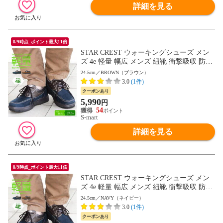
詳細を見る
8/9時点_ポイント最大11倍
STAR CREST ウォーキングシューズ メン
ズ 4e 軽量 幅広 メンズ 紐靴 衝撃吸収 防滑
紳士 屈曲性 歩きやすい スエード ネイビー
24.5cm／BROWN（ブラウン）
ブラウン ウォーキング 旅行 散歩 レースア
3.0
(1件)
ップ 紳士靴 男性用 通勤用 カジュアルシュ
クーポンあり
ーズ 父の日 敬老の日 スタークレスト 4501
5,990
円
送料無料
54
S-mart
詳細を見る
8/9時点_ポイント最大11倍
STAR CREST ウォーキングシューズ メン
ズ 4e 軽量 幅広 メンズ 紐靴 衝撃吸収 防滑
紳士 屈曲性 歩きやすい スエード ネイビー
24.5cm／NAVY（ネイビー）
ブラウン ウォーキング 旅行 散歩 レースア
3.0
(1件)
ップ 紳士靴 男性用 通勤用 カジュアルシュ
クーポンあり
ーズ 父の日 敬老の日 スタークレスト 4501