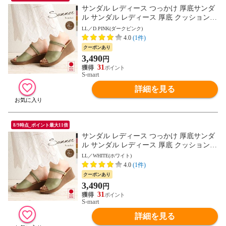
サンダル レディース つっかけ 厚底サンダ
ル サンダル レディース 厚底 クッション
ストラップサンダル 脱げにくい 2way ウェ
LL／D.PINK(ダークピンク)
ッジソール ミュール オープントゥ 6cm ヒ
4.0
(1件)
ール ウエッジソール 夏 日本製 黒 ブラッ
クーポンあり
ク ベージュ グリーン ピンク 白 ホワイト 1
3,490
円
332 送料無料
31
S-mart
詳細を見る
8/9時点_ポイント最大11倍
サンダル レディース つっかけ 厚底サンダ
ル サンダル レディース 厚底 クッション
ストラップサンダル 脱げにくい 2way ウェ
LL／WHITE(ホワイト)
ッジソール ミュール オープントゥ 6cm ヒ
4.0
(1件)
ール ウエッジソール 夏 日本製 黒 ブラッ
クーポンあり
ク ベージュ グリーン ピンク 白 ホワイト 1
3,490
円
332 送料無料
31
S-mart
詳細を見る