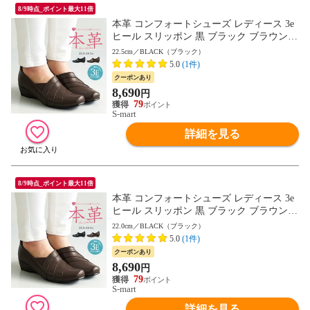
8/9時点_ポイント最大11倍
本革 コンフォートシューズ レディース 3e
ヒール スリッポン 黒 ブラック ブラウン
軽量 軽い 人気 ウォーキングシューズ カジ
22.5cm／BLACK（ブラック）
ュアルシューズ レザー おしゃれ 歩きやす
5.0
(1件)
い 痛くない 旅行 ウェッジ 母の日 敬老の
クーポンあり
日 プレゼント 245-2605 送料無料
8,690
円
79
S-mart
詳細を見る
8/9時点_ポイント最大11倍
本革 コンフォートシューズ レディース 3e
ヒール スリッポン 黒 ブラック ブラウン
軽量 軽い 人気 ウォーキングシューズ カジ
22.0cm／BLACK（ブラック）
ュアルシューズ レザー おしゃれ 歩きやす
5.0
(1件)
い 痛くない 旅行 ウェッジ 母の日 敬老の
クーポンあり
日 プレゼント 245-2605 送料無料
8,690
円
79
S-mart
詳細を見る