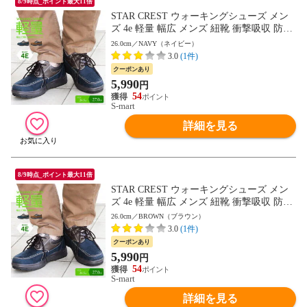
8/9時点_ポイント最大11倍
STAR CREST ウォーキングシューズ メン
ズ 4e 軽量 幅広 メンズ 紐靴 衝撃吸収 防滑
紳士 屈曲性 歩きやすい スエード ネイビー
26.0cm／NAVY（ネイビー）
ブラウン ウォーキング 旅行 散歩 レースア
3.0
(1件)
ップ 紳士靴 男性用 通勤用 カジュアルシュ
クーポンあり
ーズ 父の日 敬老の日 スタークレスト 4501
5,990
円
送料無料
54
S-mart
詳細を見る
8/9時点_ポイント最大11倍
STAR CREST ウォーキングシューズ メン
ズ 4e 軽量 幅広 メンズ 紐靴 衝撃吸収 防滑
紳士 屈曲性 歩きやすい スエード ネイビー
26.0cm／BROWN（ブラウン）
ブラウン ウォーキング 旅行 散歩 レースア
3.0
(1件)
ップ 紳士靴 男性用 通勤用 カジュアルシュ
クーポンあり
ーズ 父の日 敬老の日 スタークレスト 4501
5,990
円
送料無料
54
S-mart
詳細を見る