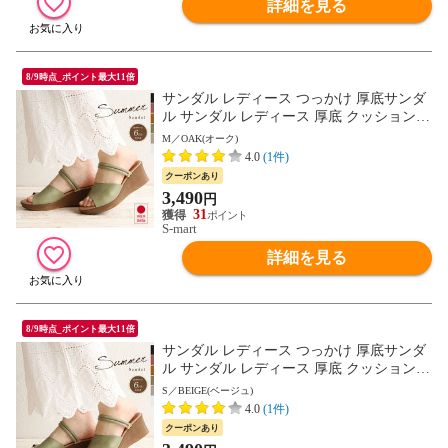
詳細を見る
8/9時点_ポイント最大11倍
サンダル レディース つっかけ 厚底サンダ
ル サンダル レディース 厚底 クッション
ストラップサンダル 脱げにくい 2way ウェ
M／OAK(オーク)
ッジソール ミュール オープントゥ 6cm ヒ
4.0
(1件)
ール ウエッジソール 夏 日本製 黒 ブラッ
クーポンあり
ク ベージュ グリーン ピンク 白 ホワイト 1
3,490
円
332 送料無料
31
S-mart
詳細を見る
8/9時点_ポイント最大11倍
サンダル レディース つっかけ 厚底サンダ
ル サンダル レディース 厚底 クッション
ストラップサンダル 脱げにくい 2way ウェ
S／BEIGE(ベージュ)
ッジソール ミュール オープントゥ 6cm ヒ
4.0
(1件)
ール ウエッジソール 夏 日本製 黒 ブラッ
クーポンあり
ク ベージュ グリーン ピンク 白 ホワイト 1