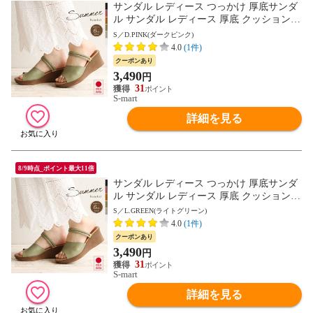
サンダル レディース つっかけ 厚底サンダ
ル サンダル レディース 厚底 クッション
ストラップサンダル 脱げにくい 2way ウェ
S／D.PINK(ダークピンク)
ッジソール ミュール オープントゥ 6cm ヒ
4.0
(1件)
ール ウエッジソール 夏 日本製 黒 ブラッ
クーポンあり
ク ベージュ グリーン ピンク 白 ホワイト 1
3,490
円
332 送料無料
31
S-mart
詳細を見る
8/9時点_ポイント最大11倍
サンダル レディース つっかけ 厚底サンダ
ル サンダル レディース 厚底 クッション
ストラップサンダル 脱げにくい 2way ウェ
S／L.GREEN(ライトグリーン)
ッジソール ミュール オープントゥ 6cm ヒ
4.0
(1件)
ール ウエッジソール 夏 日本製 黒 ブラッ
クーポンあり
ク ベージュ グリーン ピンク 白 ホワイト 1
3,490
円
332 送料無料
31
S-mart
詳細を見る