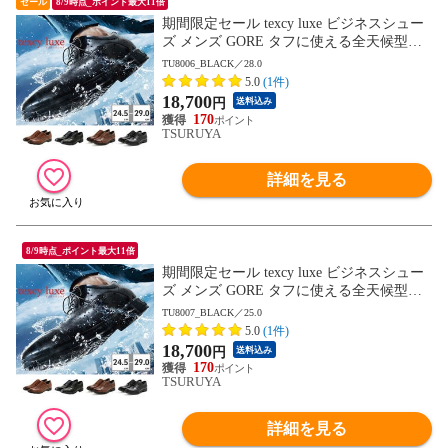
セール
8/9時点_ポイント最大11倍
期間限定セール texcy luxe ビジネスシュー
ズ メンズ GORE タフに使える全天候型ビ
ジネスシューズ TU8001 TU8002 TU8003 T
TU8006_BLACK／28.0
U8004 TU8005 TU8006 TU8007 テクシーリ
5.0
(1件)
ュクス GORE-TEX ゴアテックス ゆったり
18,700
円
送料込み
幅 3E 4E
170
TSURUYA
詳細を見る
8/9時点_ポイント最大11倍
期間限定セール texcy luxe ビジネスシュー
ズ メンズ GORE タフに使える全天候型ビ
ジネスシューズ TU8001 TU8002 TU8003 T
TU8007_BLACK／25.0
U8004 TU8005 TU8006 TU8007 テクシーリ
5.0
(1件)
ュクス GORE-TEX ゴアテックス ゆったり
18,700
円
送料込み
幅 3E 4E
170
TSURUYA
詳細を見る