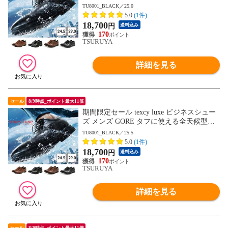
ジネスシューズ TU8001 TU8002 TU8003 T
TU8001_BLACK／25.0
U8004 TU8005 TU8006 TU8007 テクシーリ
5.0
(1件)
ュクス GORE-TEX ゴアテックス ゆったり
18,700
円
送料込み
幅 3E 4E
170
TSURUYA
詳細を見る
セール
8/9時点_ポイント最大11倍
期間限定セール texcy luxe ビジネスシュー
ズ メンズ GORE タフに使える全天候型ビ
ジネスシューズ TU8001 TU8002 TU8003 T
TU8001_BLACK／25.5
U8004 TU8005 TU8006 TU8007 テクシーリ
5.0
(1件)
ュクス GORE-TEX ゴアテックス ゆったり
18,700
円
送料込み
幅 3E 4E
170
TSURUYA
詳細を見る
セール
8/9時点_ポイント最大11倍