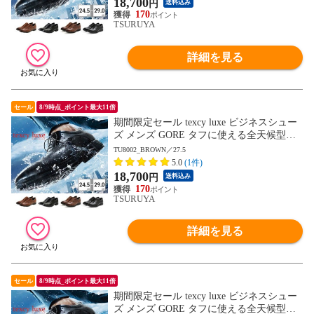
18,700
円
送料込み
幅 3E 4E
170
TSURUYA
詳細を見る
セール
8/9時点_ポイント最大11倍
期間限定セール texcy luxe ビジネスシュー
ズ メンズ GORE タフに使える全天候型ビ
ジネスシューズ TU8001 TU8002 TU8003 T
TU8002_BROWN／27.5
U8004 TU8005 TU8006 TU8007 テクシーリ
5.0
(1件)
ュクス GORE-TEX ゴアテックス ゆったり
18,700
円
送料込み
幅 3E 4E
170
TSURUYA
詳細を見る
セール
8/9時点_ポイント最大11倍
期間限定セール texcy luxe ビジネスシュー
ズ メンズ GORE タフに使える全天候型ビ