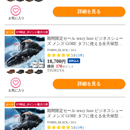
詳細を見る
セール
8/9時点_ポイント最大11倍
期間限定セール texcy luxe ビジネスシュー
ズ メンズ GORE タフに使える全天候型ビ
ジネスシューズ TU8001 TU8002 TU8003 T
TU8004_BLACK／24.5
U8004 TU8005 TU8006 TU8007 テクシーリ
5.0
(1件)
ュクス GORE-TEX ゴアテックス ゆったり
18,700
円
送料込み
幅 3E 4E
170
TSURUYA
詳細を見る
セール
8/9時点_ポイント最大11倍
期間限定セール texcy luxe ビジネスシュー
ズ メンズ GORE タフに使える全天候型ビ
ジネスシューズ TU8001 TU8002 TU8003 T
TU8005_BLACK／24.5
U8004 TU8005 TU8006 TU8007 テクシーリ
5.0
(1件)