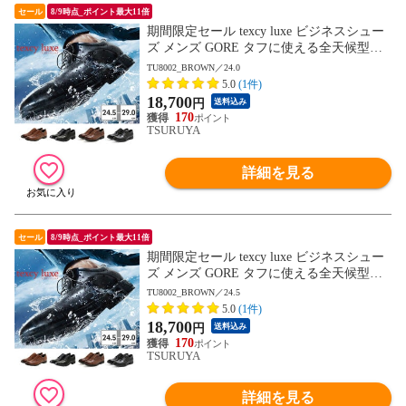
セール
8/9時点_ポイント最大11倍
期間限定セール texcy luxe ビジネスシュー
ズ メンズ GORE タフに使える全天候型ビ
ジネスシューズ TU8001 TU8002 TU8003 T
TU8002_BROWN／24.0
U8004 TU8005 TU8006 TU8007 テクシーリ
5.0
(1件)
ュクス GORE-TEX ゴアテックス ゆったり
18,700
円
送料込み
幅 3E 4E
170
TSURUYA
詳細を見る
セール
8/9時点_ポイント最大11倍
期間限定セール texcy luxe ビジネスシュー
ズ メンズ GORE タフに使える全天候型ビ
ジネスシューズ TU8001 TU8002 TU8003 T
TU8002_BROWN／24.5
U8004 TU8005 TU8006 TU8007 テクシーリ
5.0
(1件)
ュクス GORE-TEX ゴアテックス ゆったり
18,700
円
送料込み
幅 3E 4E
170
TSURUYA
詳細を見る