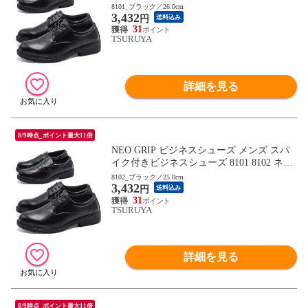
グリップ 2025秋冬
8101_ブラック／26.0cm
3,432
円
送料込み
31
TSURUYA
詳細を見る
8/9時点_ポイント最大11倍
NEO GRIP ビジネスシューズ メンズ スパ
イク付きビジネスシューズ 8101 8102 ネオ
グリップ 2025秋冬
8102_ブラック／25.0cm
3,432
円
送料込み
31
TSURUYA
詳細を見る
8/9時点_ポイント最大11倍