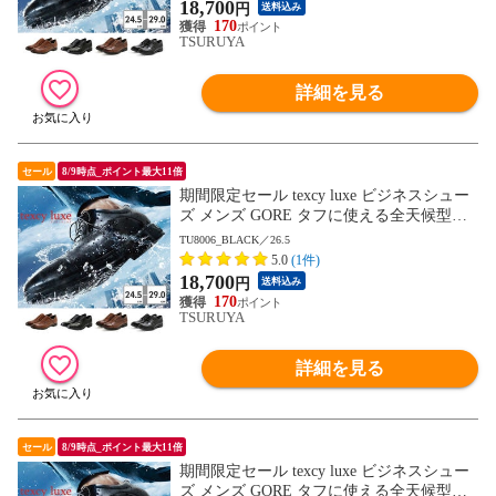
ュクス GORE-TEX ゴアテックス ゆったり
18,700
円
送料込み
幅 3E 4E
170
TSURUYA
詳細を見る
セール
8/9時点_ポイント最大11倍
期間限定セール texcy luxe ビジネスシュー
ズ メンズ GORE タフに使える全天候型ビ
ジネスシューズ TU8001 TU8002 TU8003 T
TU8006_BLACK／26.5
U8004 TU8005 TU8006 TU8007 テクシーリ
5.0
(1件)
ュクス GORE-TEX ゴアテックス ゆったり
18,700
円
送料込み
幅 3E 4E
170
TSURUYA
詳細を見る
セール
8/9時点_ポイント最大11倍
期間限定セール texcy luxe ビジネスシュー
ズ メンズ GORE タフに使える全天候型ビ