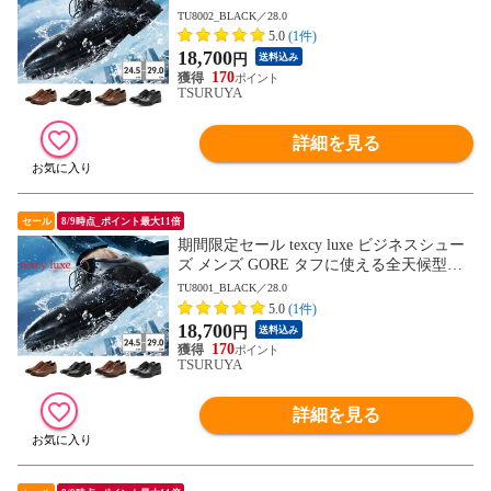
ジネスシューズ TU8001 TU8002 TU8003 T
TU8002_BLACK／28.0
U8004 TU8005 TU8006 TU8007 テクシーリ
5.0
(1件)
ュクス GORE-TEX ゴアテックス ゆったり
18,700
円
送料込み
幅 3E 4E
170
TSURUYA
詳細を見る
セール
8/9時点_ポイント最大11倍
期間限定セール texcy luxe ビジネスシュー
ズ メンズ GORE タフに使える全天候型ビ
ジネスシューズ TU8001 TU8002 TU8003 T
TU8001_BLACK／28.0
U8004 TU8005 TU8006 TU8007 テクシーリ
5.0
(1件)
ュクス GORE-TEX ゴアテックス ゆったり
18,700
円
送料込み
幅 3E 4E
170
TSURUYA
詳細を見る