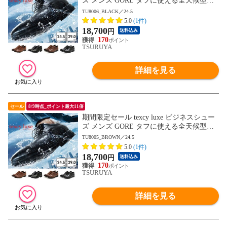
ズ メンズ GORE タフに使える全天候型ビ
ジネスシューズ TU8001 TU8002 TU8003 T
TU8006_BLACK／24.5
U8004 TU8005 TU8006 TU8007 テクシーリ
5.0
(1件)
ュクス GORE-TEX ゴアテックス ゆったり
18,700
円
送料込み
幅 3E 4E
170
TSURUYA
詳細を見る
セール
8/9時点_ポイント最大11倍
期間限定セール texcy luxe ビジネスシュー
ズ メンズ GORE タフに使える全天候型ビ
ジネスシューズ TU8001 TU8002 TU8003 T
TU8005_BROWN／24.5
U8004 TU8005 TU8006 TU8007 テクシーリ
5.0
(1件)
ュクス GORE-TEX ゴアテックス ゆったり
18,700
円
送料込み
幅 3E 4E
170
TSURUYA
詳細を見る