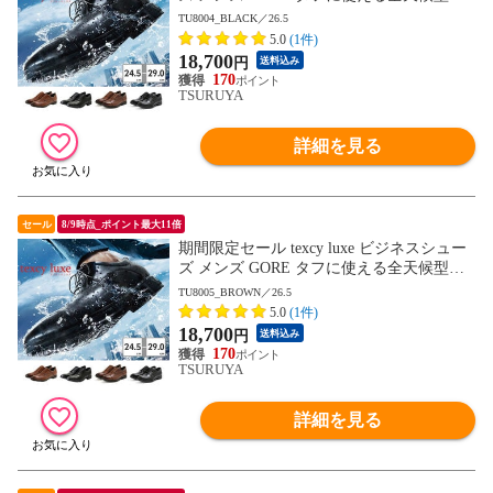
ジネスシューズ TU8001 TU8002 TU8003 T
TU8004_BLACK／26.5
U8004 TU8005 TU8006 TU8007 テクシーリ
5.0
(1件)
ュクス GORE-TEX ゴアテックス ゆったり
18,700
円
送料込み
幅 3E 4E
170
TSURUYA
詳細を見る
セール
8/9時点_ポイント最大11倍
期間限定セール texcy luxe ビジネスシュー
ズ メンズ GORE タフに使える全天候型ビ
ジネスシューズ TU8001 TU8002 TU8003 T
TU8005_BROWN／26.5
U8004 TU8005 TU8006 TU8007 テクシーリ
5.0
(1件)
ュクス GORE-TEX ゴアテックス ゆったり
18,700
円
送料込み
幅 3E 4E
170
TSURUYA
詳細を見る