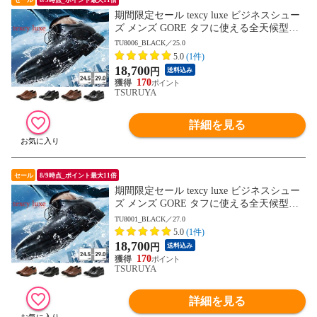
期間限定セール texcy luxe ビジネスシュー
ズ メンズ GORE タフに使える全天候型ビ
ジネスシューズ TU8001 TU8002 TU8003 T
TU8006_BLACK／25.0
U8004 TU8005 TU8006 TU8007 テクシーリ
5.0
(1件)
ュクス GORE-TEX ゴアテックス ゆったり
18,700
円
送料込み
幅 3E 4E
170
TSURUYA
詳細を見る
セール
8/9時点_ポイント最大11倍
期間限定セール texcy luxe ビジネスシュー
ズ メンズ GORE タフに使える全天候型ビ
ジネスシューズ TU8001 TU8002 TU8003 T
TU8001_BLACK／27.0
U8004 TU8005 TU8006 TU8007 テクシーリ
5.0
(1件)
ュクス GORE-TEX ゴアテックス ゆったり
18,700
円
送料込み
幅 3E 4E
170
TSURUYA
詳細を見る