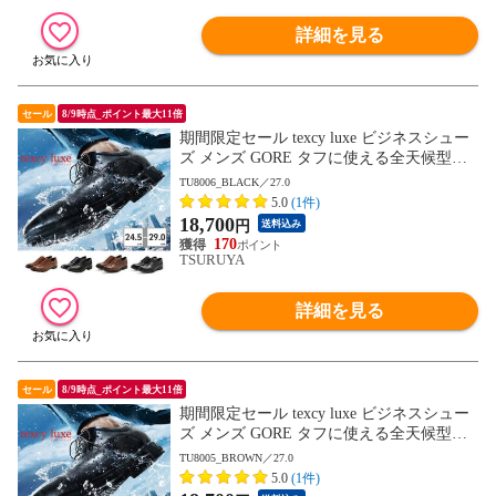
詳細を見る
セール
8/9時点_ポイント最大11倍
期間限定セール texcy luxe ビジネスシュー
ズ メンズ GORE タフに使える全天候型ビ
ジネスシューズ TU8001 TU8002 TU8003 T
TU8006_BLACK／27.0
U8004 TU8005 TU8006 TU8007 テクシーリ
5.0
(1件)
ュクス GORE-TEX ゴアテックス ゆったり
18,700
円
送料込み
幅 3E 4E
170
TSURUYA
詳細を見る
セール
8/9時点_ポイント最大11倍
期間限定セール texcy luxe ビジネスシュー
ズ メンズ GORE タフに使える全天候型ビ
ジネスシューズ TU8001 TU8002 TU8003 T
TU8005_BROWN／27.0
U8004 TU8005 TU8006 TU8007 テクシーリ
5.0
(1件)
ュクス GORE-TEX ゴアテックス ゆったり