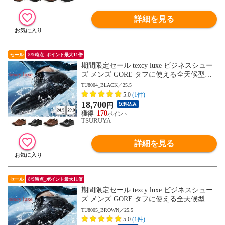
詳細を見る
セール
8/9時点_ポイント最大11倍
期間限定セール texcy luxe ビジネスシュー
ズ メンズ GORE タフに使える全天候型ビ
ジネスシューズ TU8001 TU8002 TU8003 T
TU8004_BLACK／25.5
U8004 TU8005 TU8006 TU8007 テクシーリ
5.0
(1件)
ュクス GORE-TEX ゴアテックス ゆったり
18,700
円
送料込み
幅 3E 4E
170
TSURUYA
詳細を見る
セール
8/9時点_ポイント最大11倍
期間限定セール texcy luxe ビジネスシュー
ズ メンズ GORE タフに使える全天候型ビ
ジネスシューズ TU8001 TU8002 TU8003 T
TU8005_BROWN／25.5
U8004 TU8005 TU8006 TU8007 テクシーリ
5.0
(1件)