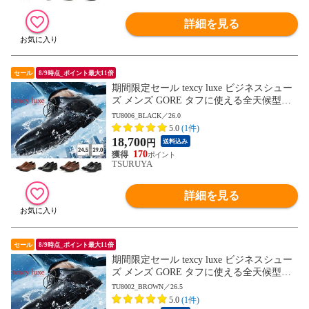
詳細を見る
セール
8/9時点_ポイント最大11倍
期間限定セール texcy luxe ビジネスシュー
ズ メンズ GORE タフに使える全天候型ビ
ジネスシューズ TU8001 TU8002 TU8003 T
TU8006_BLACK／26.0
U8004 TU8005 TU8006 TU8007 テクシーリ
5.0
(1件)
ュクス GORE-TEX ゴアテックス ゆったり
18,700
円
送料込み
幅 3E 4E
170
TSURUYA
詳細を見る
セール
8/9時点_ポイント最大11倍
期間限定セール texcy luxe ビジネスシュー
ズ メンズ GORE タフに使える全天候型ビ
ジネスシューズ TU8001 TU8002 TU8003 T
TU8002_BROWN／26.5
U8004 TU8005 TU8006 TU8007 テクシーリ
5.0
(1件)