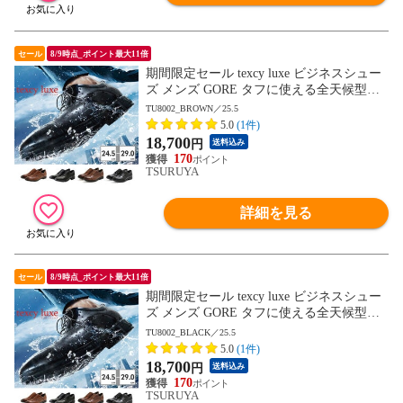
セール
8/9時点_ポイント最大11倍
期間限定セール texcy luxe ビジネスシュー
ズ メンズ GORE タフに使える全天候型ビ
ジネスシューズ TU8001 TU8002 TU8003 T
TU8002_BROWN／25.5
U8004 TU8005 TU8006 TU8007 テクシーリ
5.0
(1件)
ュクス GORE-TEX ゴアテックス ゆったり
18,700
円
送料込み
幅 3E 4E
170
TSURUYA
詳細を見る
セール
8/9時点_ポイント最大11倍
期間限定セール texcy luxe ビジネスシュー
ズ メンズ GORE タフに使える全天候型ビ
ジネスシューズ TU8001 TU8002 TU8003 T
TU8002_BLACK／25.5
U8004 TU8005 TU8006 TU8007 テクシーリ
5.0
(1件)
ュクス GORE-TEX ゴアテックス ゆったり
18,700
円
送料込み
幅 3E 4E
170
TSURUYA