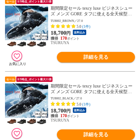
セール
8/9時点_ポイント最大11倍
期間限定セール texcy luxe ビジネスシュー
ズ メンズ GORE タフに使える全天候型ビ
ジネスシューズ TU8001 TU8002 TU8003 T
TU8002_BROWN／27.0
U8004 TU8005 TU8006 TU8007 テクシーリ
5.0
(1件)
ュクス GORE-TEX ゴアテックス ゆったり
18,700
円
送料込み
幅 3E 4E
170
TSURUYA
詳細を見る
セール
8/9時点_ポイント最大11倍
期間限定セール texcy luxe ビジネスシュー
ズ メンズ GORE タフに使える全天候型ビ
ジネスシューズ TU8001 TU8002 TU8003 T
TU8002_BLACK／27.0
U8004 TU8005 TU8006 TU8007 テクシーリ
5.0
(1件)
ュクス GORE-TEX ゴアテックス ゆったり
18,700
円
送料込み
幅 3E 4E
170
TSURUYA
詳細を見る