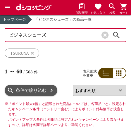
閲覧履歴
お気に入り
検索
カート
トップページ
「ビジネスシューズ」の商品一覧
検索
TSURUYA
1
～
60
表示形式
/
508
件
を変更
リスト
グリッド
条件で絞り込む
※
「ポイント最大○倍」と記載された商品については、各商品ごとに設定され
たキャンペーン条件（エントリー含む）によりポイント付与倍率が決定し
ます。
ポイントアップの条件は各商品に設定されたキャンペーンにより異なりま
すので、詳細は各商品詳細ページよりご確認ください。