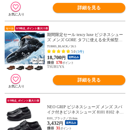
詳細を見る
セール
8/9時点_ポイント最大11倍
期間限定セール texcy luxe ビジネスシュー
ズ メンズ GORE タフに使える全天候型ビ
ジネスシューズ TU8001 TU8002 TU8003 T
TU8005_BLACK／26.5
U8004 TU8005 TU8006 TU8007 テクシーリ
5.0
(1件)
ュクス GORE-TEX ゴアテックス ゆったり
18,700
円
送料込み
幅 3E 4E
170
TSURUYA
詳細を見る
8/9時点_ポイント最大11倍
NEO GRIP ビジネスシューズ メンズ スパ
イク付きビジネスシューズ 8101 8102 ネオ
グリップ 2025秋冬
8101_ブラック／25.0cm
3,432
円
送料込み
31