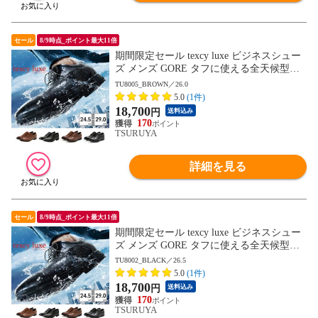
セール
8/9時点_ポイント最大11倍
期間限定セール texcy luxe ビジネスシュー
ズ メンズ GORE タフに使える全天候型ビ
ジネスシューズ TU8001 TU8002 TU8003 T
TU8005_BROWN／26.0
U8004 TU8005 TU8006 TU8007 テクシーリ
5.0
(1件)
ュクス GORE-TEX ゴアテックス ゆったり
18,700
円
送料込み
幅 3E 4E
170
TSURUYA
詳細を見る
セール
8/9時点_ポイント最大11倍
期間限定セール texcy luxe ビジネスシュー
ズ メンズ GORE タフに使える全天候型ビ
ジネスシューズ TU8001 TU8002 TU8003 T
TU8002_BLACK／26.5
U8004 TU8005 TU8006 TU8007 テクシーリ
5.0
(1件)
ュクス GORE-TEX ゴアテックス ゆったり
18,700
円
送料込み
幅 3E 4E
170
TSURUYA