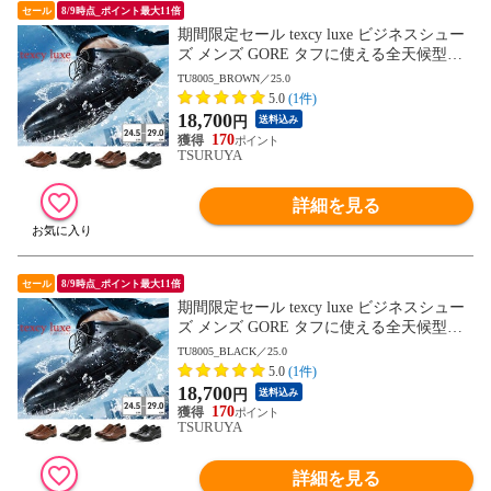
セール
8/9時点_ポイント最大11倍
期間限定セール texcy luxe ビジネスシュー
ズ メンズ GORE タフに使える全天候型ビ
ジネスシューズ TU8001 TU8002 TU8003 T
TU8005_BROWN／25.0
U8004 TU8005 TU8006 TU8007 テクシーリ
5.0
(1件)
ュクス GORE-TEX ゴアテックス ゆったり
18,700
円
送料込み
幅 3E 4E
170
TSURUYA
詳細を見る
セール
8/9時点_ポイント最大11倍
期間限定セール texcy luxe ビジネスシュー
ズ メンズ GORE タフに使える全天候型ビ
ジネスシューズ TU8001 TU8002 TU8003 T
TU8005_BLACK／25.0
U8004 TU8005 TU8006 TU8007 テクシーリ
5.0
(1件)
ュクス GORE-TEX ゴアテックス ゆったり
18,700
円
送料込み
幅 3E 4E
170
TSURUYA
詳細を見る