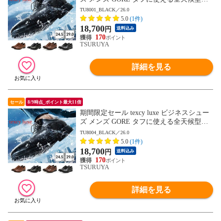
ジネスシューズ TU8001 TU8002 TU8003 T
TU8001_BLACK／26.0
U8004 TU8005 TU8006 TU8007 テクシーリ
5.0
(1件)
ュクス GORE-TEX ゴアテックス ゆったり
18,700
円
送料込み
幅 3E 4E
170
TSURUYA
詳細を見る
セール
8/9時点_ポイント最大11倍
期間限定セール texcy luxe ビジネスシュー
ズ メンズ GORE タフに使える全天候型ビ
ジネスシューズ TU8001 TU8002 TU8003 T
TU8004_BLACK／26.0
U8004 TU8005 TU8006 TU8007 テクシーリ
5.0
(1件)
ュクス GORE-TEX ゴアテックス ゆったり
18,700
円
送料込み
幅 3E 4E
170
TSURUYA
詳細を見る