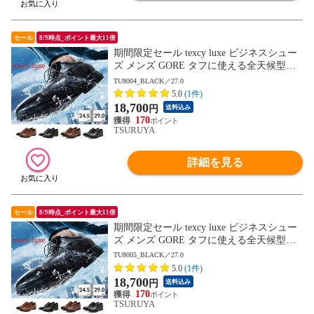
セール
8/9時点_ポイント最大11倍
期間限定セール texcy luxe ビジネスシュー
ズ メンズ GORE タフに使える全天候型ビ
ジネスシューズ TU8001 TU8002 TU8003 T
TU8004_BLACK／27.0
U8004 TU8005 TU8006 TU8007 テクシーリ
5.0
(1件)
ュクス GORE-TEX ゴアテックス ゆったり
18,700
円
送料込み
幅 3E 4E
170
TSURUYA
詳細を見る
セール
8/9時点_ポイント最大11倍
期間限定セール texcy luxe ビジネスシュー
ズ メンズ GORE タフに使える全天候型ビ
ジネスシューズ TU8001 TU8002 TU8003 T
TU8005_BLACK／27.0
U8004 TU8005 TU8006 TU8007 テクシーリ
5.0
(1件)
ュクス GORE-TEX ゴアテックス ゆったり
18,700
円
送料込み
幅 3E 4E
170
TSURUYA