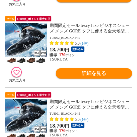
セール
8/9時点_ポイント最大11倍
期間限定セール texcy luxe ビジネスシュー
ズ メンズ GORE タフに使える全天候型ビ
ジネスシューズ TU8001 TU8002 TU8003 T
TU8002_BLACK／24.5
U8004 TU8005 TU8006 TU8007 テクシーリ
5.0
(1件)
ュクス GORE-TEX ゴアテックス ゆったり
18,700
円
送料込み
幅 3E 4E
170
TSURUYA
詳細を見る
セール
8/9時点_ポイント最大11倍
期間限定セール texcy luxe ビジネスシュー
ズ メンズ GORE タフに使える全天候型ビ
ジネスシューズ TU8001 TU8002 TU8003 T
TU8001_BLACK／24.5
U8004 TU8005 TU8006 TU8007 テクシーリ
5.0
(1件)
ュクス GORE-TEX ゴアテックス ゆったり
18,700
円
送料込み
幅 3E 4E
170
TSURUYA