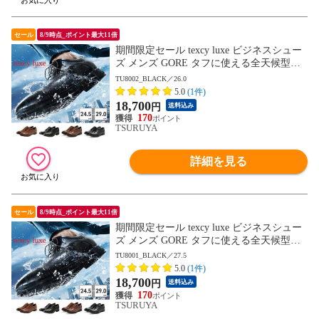
セール
8/9時点_ポイント最大11倍
期間限定セール texcy luxe ビジネスシュー
ズ メンズ GORE タフに使える全天候型ビ
ジネスシューズ TU8001 TU8002 TU8003 T
TU8002_BLACK／26.0
U8004 TU8005 TU8006 TU8007 テクシーリ
5.0
(1件)
ュクス GORE-TEX ゴアテックス ゆったり
18,700
円
送料込み
幅 3E 4E
170
TSURUYA
詳細を見る
セール
8/9時点_ポイント最大11倍
期間限定セール texcy luxe ビジネスシュー
ズ メンズ GORE タフに使える全天候型ビ
ジネスシューズ TU8001 TU8002 TU8003 T
TU8001_BLACK／27.5
U8004 TU8005 TU8006 TU8007 テクシーリ
5.0
(1件)
ュクス GORE-TEX ゴアテックス ゆったり
18,700
円
送料込み
幅 3E 4E
170
TSURUYA