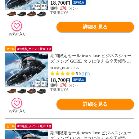
ュクス GORE-TEX ゴアテックス ゆったり
18,700
円
送料込み
幅 3E 4E
170
TSURUYA
詳細を見る
セール
8/9時点_ポイント最大11倍
期間限定セール texcy luxe ビジネスシュー
ズ メンズ GORE タフに使える全天候型ビ
ジネスシューズ TU8001 TU8002 TU8003 T
TU8005_BLACK／25.5
U8004 TU8005 TU8006 TU8007 テクシーリ
5.0
(1件)
ュクス GORE-TEX ゴアテックス ゆったり
18,700
円
送料込み
幅 3E 4E
170
TSURUYA
詳細を見る
セール
8/9時点_ポイント最大11倍
期間限定セール texcy luxe ビジネスシュー
ズ メンズ GORE タフに使える全天候型ビ