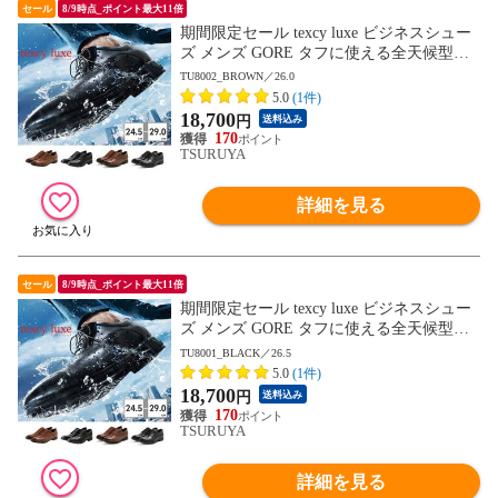
セール
8/9時点_ポイント最大11倍
期間限定セール texcy luxe ビジネスシュー
ズ メンズ GORE タフに使える全天候型ビ
ジネスシューズ TU8001 TU8002 TU8003 T
TU8002_BROWN／26.0
U8004 TU8005 TU8006 TU8007 テクシーリ
5.0
(1件)
ュクス GORE-TEX ゴアテックス ゆったり
18,700
円
送料込み
幅 3E 4E
170
TSURUYA
詳細を見る
セール
8/9時点_ポイント最大11倍
期間限定セール texcy luxe ビジネスシュー
ズ メンズ GORE タフに使える全天候型ビ
ジネスシューズ TU8001 TU8002 TU8003 T
TU8001_BLACK／26.5
U8004 TU8005 TU8006 TU8007 テクシーリ
5.0
(1件)
ュクス GORE-TEX ゴアテックス ゆったり
18,700
円
送料込み
幅 3E 4E
170
TSURUYA
詳細を見る