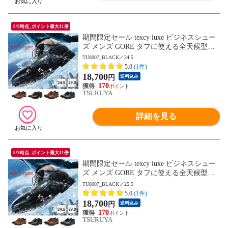
8/9時点_ポイント最大11倍
期間限定セール texcy luxe ビジネスシュー
ズ メンズ GORE タフに使える全天候型ビ
ジネスシューズ TU8001 TU8002 TU8003 T
TU8007_BLACK／24.5
U8004 TU8005 TU8006 TU8007 テクシーリ
5.0
(1件)
ュクス GORE-TEX ゴアテックス ゆったり
18,700
円
送料込み
幅 3E 4E
170
TSURUYA
詳細を見る
8/9時点_ポイント最大11倍
期間限定セール texcy luxe ビジネスシュー
ズ メンズ GORE タフに使える全天候型ビ
ジネスシューズ TU8001 TU8002 TU8003 T
TU8007_BLACK／25.5
U8004 TU8005 TU8006 TU8007 テクシーリ
5.0
(1件)
ュクス GORE-TEX ゴアテックス ゆったり
18,700
円
送料込み
幅 3E 4E
170
TSURUYA