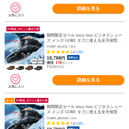
詳細を見る
8/9時点_ポイント最大11倍
期間限定セール texcy luxe ビジネスシュー
ズ メンズ GORE タフに使える全天候型ビ
ジネスシューズ TU8001 TU8002 TU8003 T
TU8007_BLACK／26.0
U8004 TU8005 TU8006 TU8007 テクシーリ
5.0
(1件)
ュクス GORE-TEX ゴアテックス ゆったり
18,700
円
送料込み
幅 3E 4E
170
TSURUYA
詳細を見る
セール
8/9時点_ポイント最大11倍
期間限定セール texcy luxe ビジネスシュー
ズ メンズ GORE タフに使える全天候型ビ
ジネスシューズ TU8001 TU8002 TU8003 T
TU8005_BROWN／24.0
U8004 TU8005 TU8006 TU8007 テクシーリ
5.0
(1件)
ュクス GORE-TEX ゴアテックス ゆったり