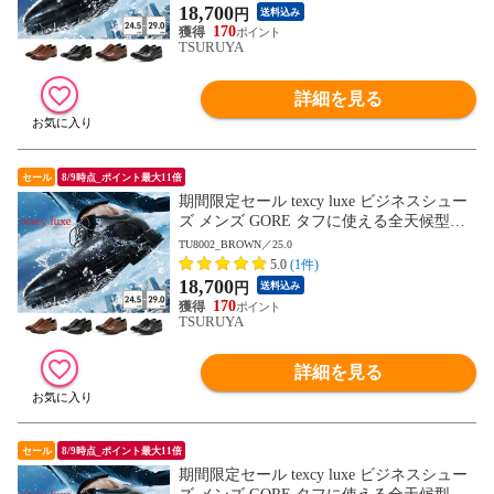
ュクス GORE-TEX ゴアテックス ゆったり
18,700
円
送料込み
幅 3E 4E
170
TSURUYA
詳細を見る
セール
8/9時点_ポイント最大11倍
期間限定セール texcy luxe ビジネスシュー
ズ メンズ GORE タフに使える全天候型ビ
ジネスシューズ TU8001 TU8002 TU8003 T
TU8002_BROWN／25.0
U8004 TU8005 TU8006 TU8007 テクシーリ
5.0
(1件)
ュクス GORE-TEX ゴアテックス ゆったり
18,700
円
送料込み
幅 3E 4E
170
TSURUYA
詳細を見る
セール
8/9時点_ポイント最大11倍
期間限定セール texcy luxe ビジネスシュー