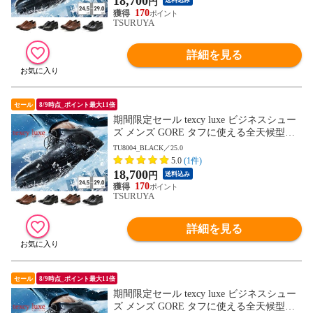
18,700
円
送料込み
幅 3E 4E
170
TSURUYA
詳細を見る
セール
8/9時点_ポイント最大11倍
期間限定セール texcy luxe ビジネスシュー
ズ メンズ GORE タフに使える全天候型ビ
ジネスシューズ TU8001 TU8002 TU8003 T
TU8004_BLACK／25.0
U8004 TU8005 TU8006 TU8007 テクシーリ
5.0
(1件)
ュクス GORE-TEX ゴアテックス ゆったり
18,700
円
送料込み
幅 3E 4E
170
TSURUYA
詳細を見る
セール
8/9時点_ポイント最大11倍
期間限定セール texcy luxe ビジネスシュー
ズ メンズ GORE タフに使える全天候型ビ