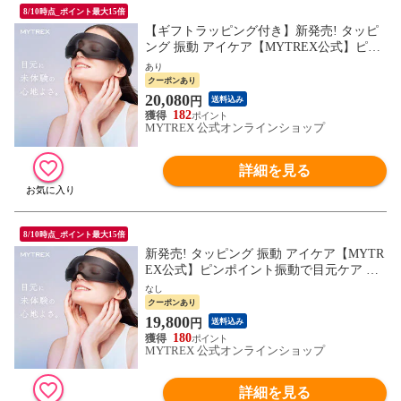
8/10時点_ポイント最大15倍
【ギフトラッピング付き】新発売! タッピ
ング 振動 アイケア【MYTREX公式】ピン
ポイント振動で 目元ケア MYTREX iRhyth
あり
m コードレス 振動 アイマスク 目元エステ
クーポンあり
リラックス グッズ 目元 疲れ ケア 実用的
20,080
円
送料込み
プレゼント 贈り物 母の日 ギフト 自分用
182
新生活 父の日 実用的
MYTREX 公式オンラインショップ
詳細を見る
8/10時点_ポイント最大15倍
新発売! タッピング 振動 アイケア【MYTR
EX公式】ピンポイント振動で目元ケア MY
TREX iRhythm コードレス 振動 アイマスク
なし
目元ケア 目元エステ 繰り返し リラックス
クーポンあり
癒し グッズ 目元 疲れ ケア 3D 実用的 プレ
19,800
円
送料込み
ゼント 贈り物 母の日 ギフト 自分用 新生
180
活 父の日 実用的
MYTREX 公式オンラインショップ
詳細を見る