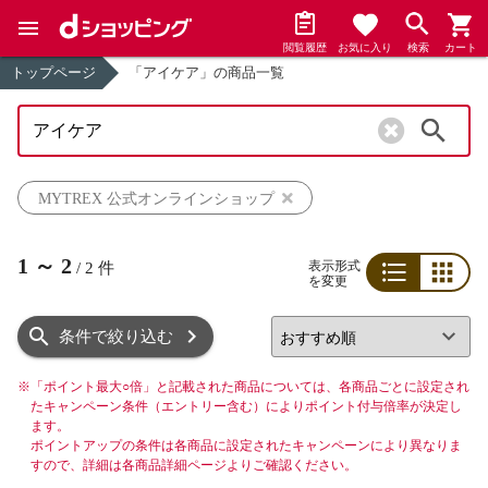
閲覧履歴
お気に入り
検索
カート
トップページ
「アイケア」の商品一覧
検索
MYTREX 公式オンラインショップ
1
～
2
表示形式
/
2
件
を変更
リスト
グリッド
条件で絞り込む
※
「ポイント最大○倍」と記載された商品については、各商品ごとに設定され
たキャンペーン条件（エントリー含む）によりポイント付与倍率が決定し
ます。
ポイントアップの条件は各商品に設定されたキャンペーンにより異なりま
すので、詳細は各商品詳細ページよりご確認ください。