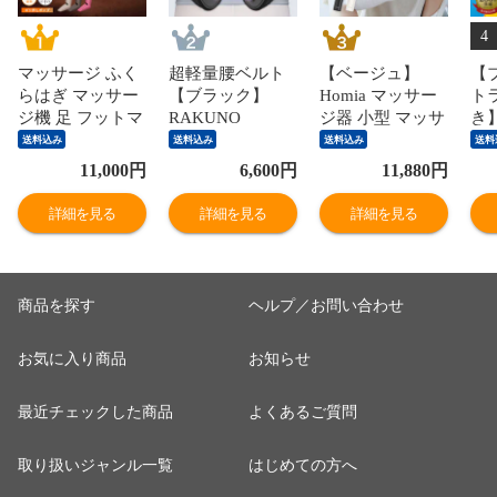
4
マッサージ ふく
超軽量腰ベルト
【ベージュ】
【
らはぎ マッサー
【ブラック】
Homia マッサー
ト
ジ機 足 フットマ
RAKUNO
ジ器 小型 マッサ
き
ッサージャー 温
LUMBAR【公
ージガン 送料無
イブ
送料込み
送料込み
送料込み
送料
熱ふくらはぎケ
式】マイトレッ
料 軽量 女性 男
場!
11,000
円
6,600
円
11,880
円
ア 【ブラウン】
クス ラクーノ ラ
性 ダブルソード
公式
MYTREX
ンバー 腰用ベル
肩 首 背中 腰 腕
AI
詳細を見る
詳細を見る
詳細を見る
RAKUNO FIT
トコルセット 骨
足 全身 ハンディ
ン
PLUS【公式】マ
盤矯正 腰痛対策
ガン ボディケア
ト
イトレックス 足
腰サポーター 骨
家電 小型 解消グ
振
足裏 足先 つま先
盤ベルト 骨盤補
ッズ 健康 実用的
リ
商品を探す
ヘルプ／お問い合わせ
足首 ふくらはぎ
正 姿勢改善 腰
プレゼント 贈り
クト
むくみ 疲れ 空気
骨盤 ウエスト ス
物 母の日 ギフト
ふ
お気に入り商品
お知らせ
圧 温熱 Type-C充
タイルアップ 骨
自分用 新生活 父
肩
電式 コードレス
盤サポート 薄型
の日
ン
ギフト
軽量 姿勢サポー
日
最近チェックした商品
よくあるご質問
ト
新
取り扱いジャンル一覧
はじめての方へ