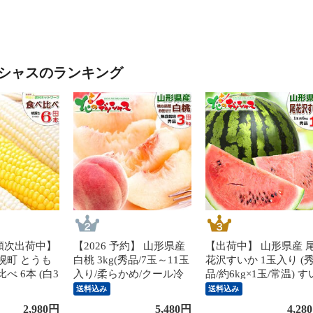
シャスのランキング
順次出荷中】
【2026 予約】 山形県産
【出荷中】 山形県産 
幌町 とうも
白桃 3kg(秀品/7玉～11玉
花沢すいか 1玉入り (
べ 6本 (白3
入り/柔らかめ/クール冷
品/約6kg×1玉/常温) す
クール冷蔵)
蔵) 桃 もも モモ はくと
か スイカ 西瓜 尾花沢
送料込み
送料込み
い農村ネット
う 白桃 夏ギフト ギフト
イカ 夏ギフト 残暑見
2,980
円
5,480
円
4,280