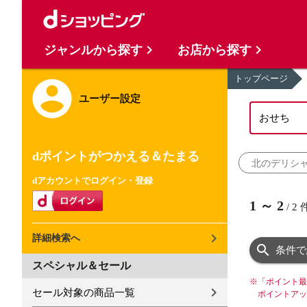
ジャンルから探す
お店から探す
トップページ
ユーザー設定
dポイントがつかえる＆たまる
北のデリシ
dアカウントでログイン・登録
1
～
2
/
2
詳細検索へ
条件で
スペシャル＆セール
※
「ポイント最
セール対象の商品一覧
ポイントアッ