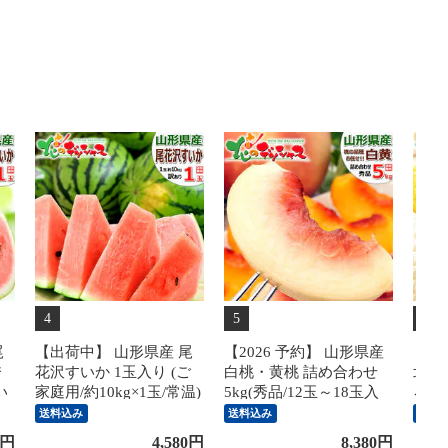
4
5
6
尾
【出荷中】 山形県産 尾
【2026 予約】 山形県産
【予
秀
花沢すいか 1玉入り (ご
白桃・黄桃 詰め合わせ
北海
い
家庭用/約10kg×1玉/常温)
5kg(秀品/12玉～18玉入
ろこし
ス
すいか スイカ 西瓜 尾花
り/クール冷蔵) 北の桃源
5本
送料込み
送料込み
送料
舞
沢スイカ わけあり 訳あ
郷 北限の桃 はくとう お
南幌
円
4,580
円
8,380
円