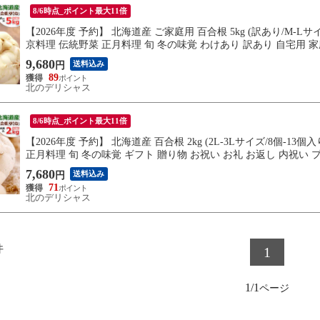
8/6時点_ポイント最大11倍
【2026年度 予約】 北海道産 ご家庭用 百合根 5kg (訳あり/M-Lサ
京料理 伝統野菜 正月料理 旬 冬の味覚 わけあり 訳あり 自宅用 
9,680
送料込み
円
89
北のデリシャス
8/6時点_ポイント最大11倍
【2026年度 予約】 北海道産 百合根 2kg (2L-3Lサイズ/8個-1
正月料理 旬 冬の味覚 ギフト 贈り物 お祝い お礼 お返し 内祝い 
寄せ
7,680
送料込み
円
71
北のデリシャス
件
1
1/1