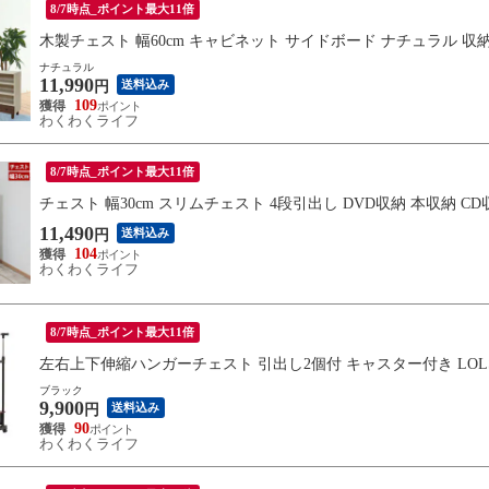
8/7時点_ポイント最大11倍
木製チェスト 幅60cm キャビネット サイドボード ナチュラル 収納家具
ナチュラル
11,990
送料込み
円
109
わくわくライフ
8/7時点_ポイント最大11倍
チェスト 幅30cm スリムチェスト 4段引出し DVD収納 本収納 CD収納 W
11,490
送料込み
円
104
わくわくライフ
8/7時点_ポイント最大11倍
左右上下伸縮ハンガーチェスト 引出し2個付 キャスター付き LOLS0
ブラック
9,900
送料込み
円
90
わくわくライフ