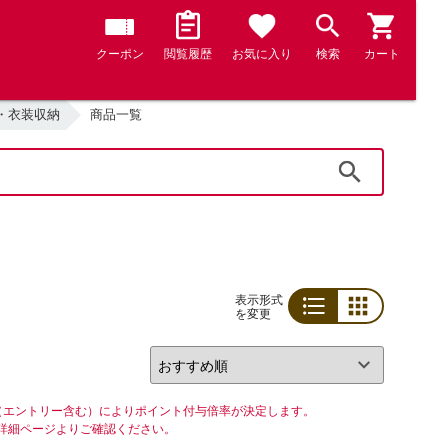
クーポン
閲覧履歴
お気に入り
検索
カート
・衣装収納
商品一覧
検索
表示形式
を変更
リスト
グリッド
（エントリー含む）によりポイント付与倍率が決定します。
詳細ページよりご確認ください。