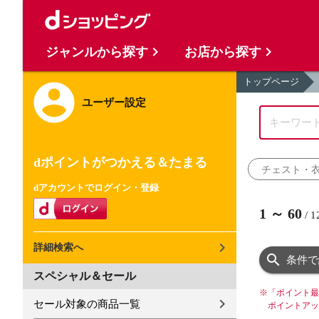
ジャンルから探す
お店から探す
トップページ
ユーザー設定
dポイントがつかえる＆たまる
チェスト・
dアカウントでログイン・登録
1
～
60
/
1
詳細検索へ
条件で
スペシャル＆セール
※
「ポイント最
セール対象の商品一覧
ポイントアッ