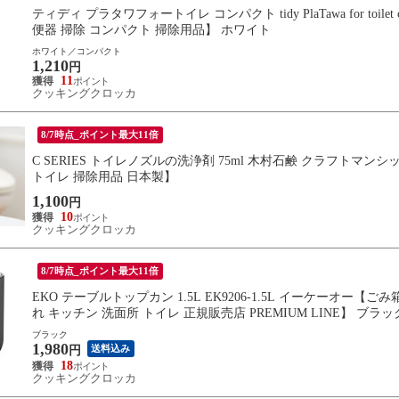
ティディ プラタワフォートイレ コンパクト tidy PlaTawa for to
便器 掃除 コンパクト 掃除用品】 ホワイト
ホワイト／コンパクト
1,210
円
11
クッキングクロッカ
8/7時点_ポイント最大11倍
C SERIES トイレノズルの洗浄剤 75ml 木村石鹸 クラフトマ
トイレ 掃除用品 日本製】
1,100
円
10
クッキングクロッカ
8/7時点_ポイント最大11倍
EKO テーブルトップカン 1.5L EK9206-1.5L イーケーオー
れ キッチン 洗面所 トイレ 正規販売店 PREMIUM LINE】 ブラッ
ブラック
1,980
送料込み
円
18
クッキングクロッカ