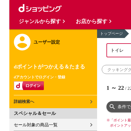
ジャンルから探す
お店から探す
トップページ
ユーザー設定
dポイントがつかえる＆たまる
クッキング
dアカウントでログイン・登録
1
～
22
/
2
詳細検索へ
条件で
スペシャル＆セール
※
「ポイント最
セール対象の商品一覧
ポイントアッ