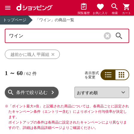
閲覧履歴
お気に入り
検索
カート
トップページ
「ワイン」の商品一覧
検索
越前かに職人 甲羅組
1
～
60
表示形式
/
62
件
を変更
リスト
グリッド
条件で絞り込む
※
「ポイント最大○倍」と記載された商品については、各商品ごとに設定され
たキャンペーン条件（エントリー含む）によりポイント付与倍率が決定し
ます。
ポイントアップの条件は各商品に設定されたキャンペーンにより異なりま
すので、詳細は各商品詳細ページよりご確認ください。