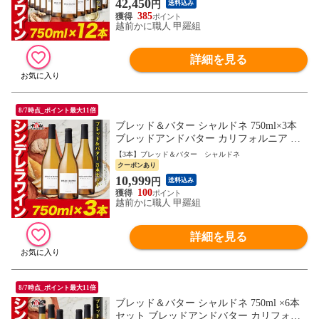
42,450
円
送料込み
385
越前かに職人 甲羅組
詳細を見る
8/7時点_ポイント最大11倍
ブレッド＆バター シャルドネ 750ml×3本
ブレッドアンドバター カリフォルニア 白
ワイン 辛口 フルボディ Bread&Butter Chard
【3本】ブレッド＆バター シャルドネ
onnay bread & butter お中元 お祝い プレゼ
クーポンあり
ント
10,999
円
送料込み
100
越前かに職人 甲羅組
詳細を見る
8/7時点_ポイント最大11倍
ブレッド＆バター シャルドネ 750ml ×6本
セット ブレッドアンドバター カリフォル