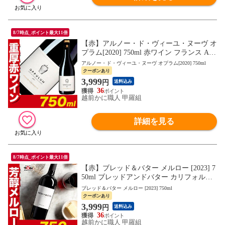
8/7時点_ポイント最大11倍
【赤】アルノー・ド・ヴィーユ・ヌーヴ オ
プラム[2020] 750ml 赤ワイン フランス AO
P コート・デュ・ローヌ・ルーション ヴィ
アルノー・ド・ヴィーユ・ヌーヴ オプラム[2020] 750ml
ラージュ フルボディ シラー グルナッシュ
クーポンあり
3,999
円
送料込み
36
越前かに職人 甲羅組
詳細を見る
8/7時点_ポイント最大11倍
【赤】ブレッド＆バター メルロー [2023] 7
50ml ブレッドアンドバター カリフォルニ
ア 赤ワイン フルボディ Bread&Butter Merlo
ブレッド＆バター メルロー [2023] 750ml
t 750ml bread & butter お中元 お祝い プレゼ
クーポンあり
ント
3,999
円
送料込み
36
越前かに職人 甲羅組