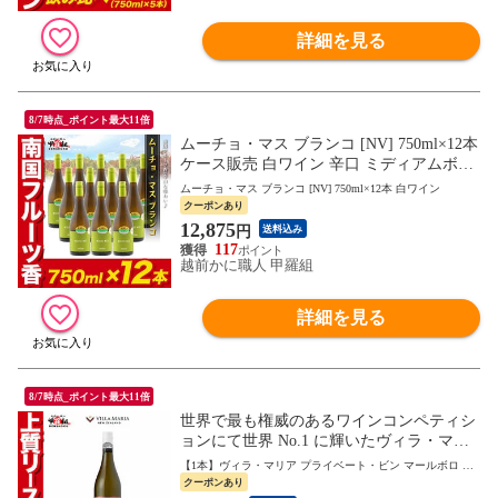
詳細を見る
8/7時点_ポイント最大11倍
ムーチョ・マス ブランコ [NV] 750ml×12本
ケース販売 白ワイン 辛口 ミディアムボデ
ィ スペイン 業務用 まとめ買い ムーチョマ
ムーチョ・マス ブランコ [NV] 750ml×12本 白ワイン
ス
クーポンあり
12,875
円
送料込み
117
越前かに職人 甲羅組
詳細を見る
8/7時点_ポイント最大11倍
世界で最も権威のあるワインコンペティシ
ョンにて世界 No.1 に輝いたヴィラ・マリ
アのリースリングワイン ヴィラ・マリア
【1本】ヴィラ・マリア プライベート・ビン マールボロ リ
プライベート・ビン マールボロ リースリ
ースリング
クーポンあり