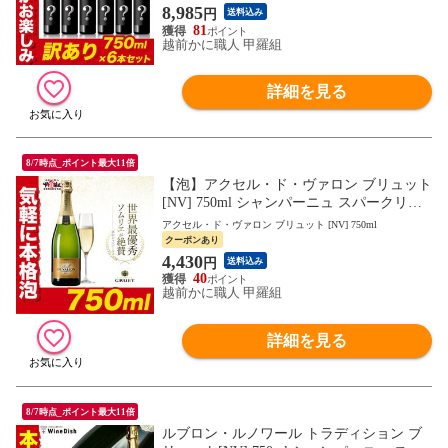
スパークリングワイン 大容量
8,985
円
送料込み
81
越前かに職人 甲羅組
詳細を見る
8/7時点_ポイント最大11倍
【泡】アクセル・ド・ヴァロン ブリュット
[NV] 750ml シャンパーニュ スパークリン
グワイン フランス 白 ワイン ギフト プレ
アクセル・ド・ヴァロン ブリュット [NV] 750ml
ゼント 御中元 お中元 残暑見舞い 夏ギフト
クーポンあり
4,430
円
送料込み
40
越前かに職人 甲羅組
詳細を見る
8/7時点_ポイント最大11倍
ルブロン・ルノワール トラディション ブ