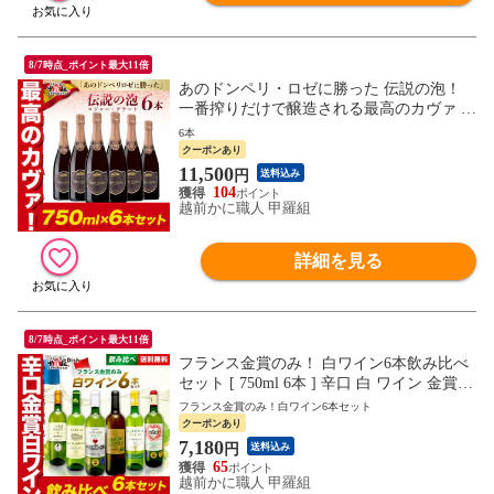
8/7時点_ポイント最大11倍
あのドンペリ・ロゼに勝った 伝説の泡！
一番搾りだけで醸造される最高のカヴァ ロ
ジャーグラート カヴァ ロゼ ブリュット 75
6本
0ml×6本 スパークリング 泡 ワイン ロゼ ス
クーポンあり
ペイン カバ カヴァ 送料無料
11,500
円
送料込み
104
越前かに職人 甲羅組
詳細を見る
8/7時点_ポイント最大11倍
フランス金賞のみ！ 白ワイン6本飲み比べ
セット [ 750ml 6本 ] 辛口 白 ワイン 金賞
受賞 飲み比べ セット 詰め合わせ ギフト
フランス金賞のみ！白ワイン6本セット
贈り物 お祝い パーティー おもてなし 御中
クーポンあり
元 お中元 残暑見舞い 夏ギフト
7,180
円
送料込み
65
越前かに職人 甲羅組