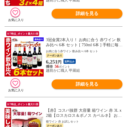
越前かに職人 甲羅組
詳細を見る
8/7時点_ポイント最大11倍
3冠金賞2本入り！ お肉に合う 赤ワイン 飲
み比べ 6本 セット [ 750ml 6本 ] 手軽に毎日
飲めるお得な デイリーワイン！ フルボデ
お肉に合う赤ワイン 飲み比べ 6本 セット
ィ フランス ボルドー チリ オーストラリア
クーポンあり
コスパ お祝い パーティー おもてなし 送料
6,251
円
送料込み
無料
56
越前かに職人 甲羅組
詳細を見る
8/7時点_ポイント最大11倍
【赤】コスパ抜群 大容量 箱ワイン 赤 3Lｘ
2箱【ロスカロス＆ボノス カベルネ】 お手
頃価格で毎日美味しく飲める バッグインボ
箱ワイン 赤 お試しセット
ックスワイン イベント パーティ お祝い ク
クーポンあり