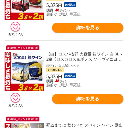
リスマス
5,375
円
送料込み
48
越前かに職人 甲羅組
詳細を見る
8/7時点_ポイント最大11倍
【白】コスパ抜群 大容量 箱ワイン 白 3Lｘ
2箱【ロスカロス＆ボノス ソーヴィニヨン
ブラン】 お手頃価格で毎日美味しく飲める
箱ワイン 白 お試しセット
バッグインボックスワイン イベント パー
クーポンあり
ティ お祝い
5,375
円
送料込み
48
越前かに職人 甲羅組
詳細を見る
8/7時点_ポイント最大11倍
死ぬまでに 飲むべき スペイン ワイン 選出