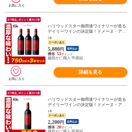
8/7時点_ポイント最大11倍
ハリウッドスター御用達ワイナリーが造る
デイリーワインの決定版！ドメーヌ・アラ
ン・ブリュモン ガスコーニュ ルージュ【3
3本
本セット】 送料無料 フランス 赤ワイン ミ
クーポンあり
ディアムボディ タナ メルロー お祝い
5,880
円
送料込み
53
越前かに職人 甲羅組
詳細を見る
8/7時点_ポイント最大11倍
ハリウッドスター御用達ワイナリーが造る
デイリーワインの決定版！ドメーヌ・アラ
ン・ブリュモン ガスコーニュ ルージュ 送
1本
料無料 フランス 赤ワイン ミディアムボデ
クーポンあり
ィ タナ メルロー お祝い ギフト 御中元 お
2,200
円
送料込み
中元 残暑見舞い 夏ギフト
20
越前かに職人 甲羅組