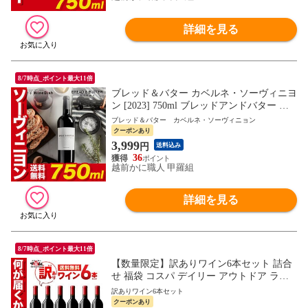
詳細を見る
8/7時点_ポイント最大11倍
ブレッド＆バター カベルネ・ソーヴィニヨ
ン [2023] 750ml ブレッドアンドバター カ
リフォルニア 赤ワイン フルボディ Bread&
ブレッド＆バター カベルネ・ソーヴィニョン
Butter Cabernet Sauvignon 750ml bread & butt
クーポンあり
er お祝い プレゼント
3,999
円
送料込み
36
越前かに職人 甲羅組
詳細を見る
8/7時点_ポイント最大11倍
【数量限定】訳ありワイン6本セット 詰合
せ 福袋 コスパ デイリー アウトドア ラベ
ル汚れ 格安 家飲み 家呑み 訳アリ 飲み比
訳ありワイン6本セット
べ 赤ワイン 白ワイン 泡 スパークリング
クーポンあり