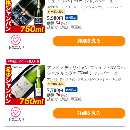
リュット[NV] 750ml シャンパーニュ スパ
ークリングワイン フランス 白 ワイン ギフ
ルブロン・ルノワール トラディション ブリュット [NV] 750
ト プレゼント 御中元 お中元 残暑見舞い
ml
クーポンあり
夏ギフト
5,980
円
送料込み
54
越前かに職人 甲羅組
詳細を見る
8/7時点_ポイント最大11倍
アンドレ ディリジャン ブリュットNV.スペ
シャル キュヴェ 750ml シャンパーニュ ス
パークリングワイン フランス 白 ワイン ギ
アンドレ ディリジャン ブリュットNV.スペシャル キュヴェ
フト プレゼント 御中元 お中元 残暑見舞い
750ml スパーク
クーポンあり
夏ギフト
7,700
円
送料込み
70
越前かに職人 甲羅組
詳細を見る