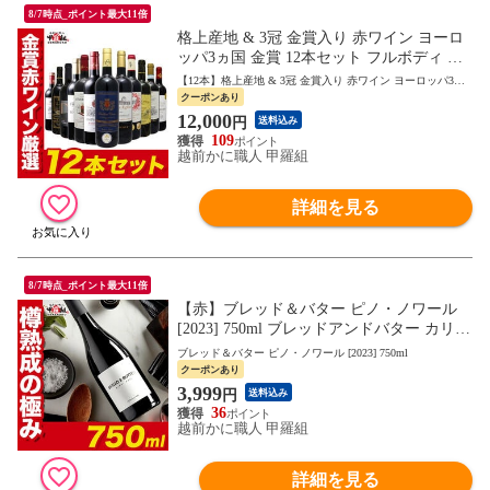
8/7時点_ポイント最大11倍
格上産地 & 3冠 金賞入り 赤ワイン ヨーロ
ッパ3ヵ国 金賞 12本セット フルボディ ミ
ディアムボディ フランス スペイン イタリ
【12本】格上産地 & 3冠 金賞入り 赤ワイン ヨーロッパ3ヵ
ア 赤ワイン 12本 飲み比べ セット
国 金賞
クーポンあり
12,000
円
送料込み
109
越前かに職人 甲羅組
詳細を見る
8/7時点_ポイント最大11倍
【赤】ブレッド＆バター ピノ・ノワール
[2023] 750ml ブレッドアンドバター カリフ
ォルニア 赤ワイン フルボディ Bread&Butte
ブレッド＆バター ピノ・ノワール [2023] 750ml
r Pinot Noir 750ml bread & butter お中元 お
クーポンあり
祝い プレゼント
3,999
円
送料込み
36
越前かに職人 甲羅組
詳細を見る