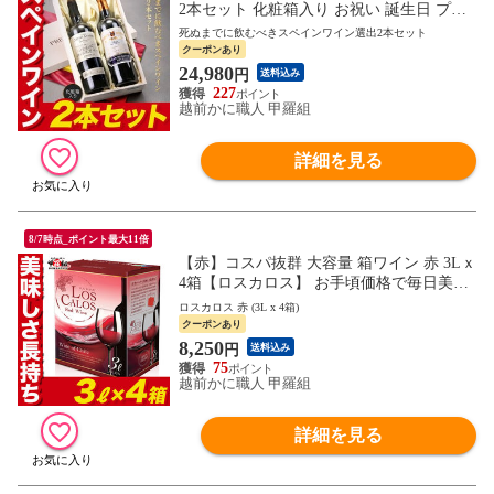
2本セット 化粧箱入り お祝い 誕生日 プレ
ゼント 贈り物 ワインセット wine 贈答 飲
死ぬまでに飲むべきスペインワイン選出2本セット
み比べ セット 赤 赤ワイン フルボディ 御
クーポンあり
中元 お中元 残暑見舞い 夏ギフト
24,980
円
送料込み
227
越前かに職人 甲羅組
詳細を見る
8/7時点_ポイント最大11倍
【赤】コスパ抜群 大容量 箱ワイン 赤 3Lｘ
4箱【ロスカロス】 お手頃価格で毎日美味
しく飲める バッグインボックスワイン イ
ロスカロス 赤 (3L x 4箱)
ベント パーティ お祝い
クーポンあり
8,250
円
送料込み
75
越前かに職人 甲羅組
詳細を見る