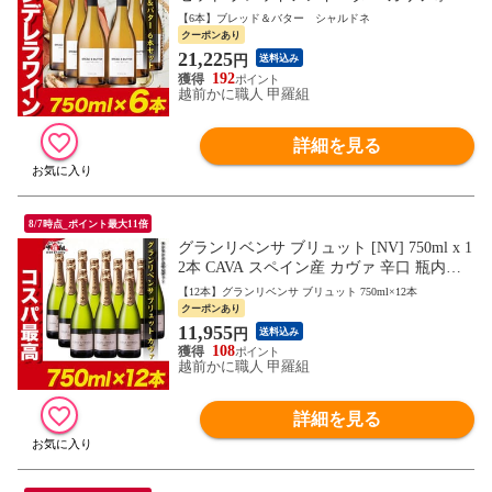
ニア 白ワイン 辛口 フルボディ Bread&Butt
【6本】ブレッド＆バター シャルドネ
er Chardonnay bread & butter お中元 お祝い
クーポンあり
プレゼント
21,225
円
送料込み
192
越前かに職人 甲羅組
詳細を見る
8/7時点_ポイント最大11倍
グランリベンサ ブリュット [NV] 750ml x 1
2本 CAVA スペイン産 カヴァ 辛口 瓶内二
次発酵 スパークリング ワイン 12本 セット
【12本】グランリベンサ ブリュット 750ml×12本
クーポンあり
11,955
円
送料込み
108
越前かに職人 甲羅組
詳細を見る