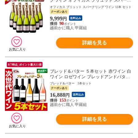
グワイン オフィカス ブリュット スパーク
リング ワイン 12本 セット プレゼント 爆
オフィカス ブリュット スパークリング ワイン 12本 セット
買
クーポンあり
9,999
円
送料込み
90
越前かに職人 甲羅組
詳細を見る
8/7時点_ポイント最大11倍
ブレッド＆バター ５本セット 赤ワイン 白
ワイン ロゼワイン ブレッドアンドバター
Bread&Butter アメリカ カリフォルニア
ブレッド＆バター 5本セット
クーポンあり
16,888
円
送料込み
153
越前かに職人 甲羅組
詳細を見る