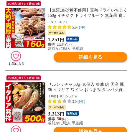
8/7時点_ポイント最大11倍
【無添加/砂糖不使用】完熟ドライいちじく
160g イチジク ドライフルーツ 無花果 食物
繊維 朝食 業務用 健康 おやつ
ドライいちじく
5.0
(1件)
クーポンあり
1,251
円
送料込み
11
越前かに職人 甲羅組
詳細を見る
8/7時点_ポイント最大11倍
サルシッチャ 50g×10個入 冷凍 肉 国産 豚
肉 イタリア ワイン おつまみ タンパク質
ハーブ お弁当 時短 グルメ お取り寄せ お
【10個】サルシッチャ
かず お手軽 人気 簡単 食品 ソーセージ 粗
3.0
(1件)
挽き 生ソーセージ BBQ グリル
クーポンあり
3,313
円
送料込み
30
越前かに職人 甲羅組
詳細を見る