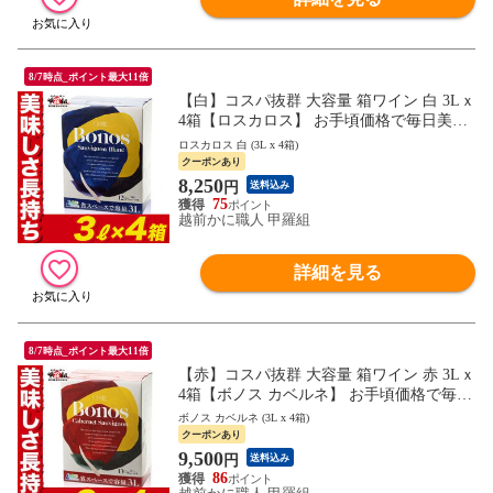
8/7時点_ポイント最大11倍
【白】コスパ抜群 大容量 箱ワイン 白 3Lｘ
4箱【ロスカロス】 お手頃価格で毎日美味
しく飲める バッグインボックスワイン イ
ロスカロス 白 (3L x 4箱)
ベント パーティ お祝い
クーポンあり
8,250
円
送料込み
75
越前かに職人 甲羅組
詳細を見る
8/7時点_ポイント最大11倍
【赤】コスパ抜群 大容量 箱ワイン 赤 3Lｘ
4箱【ボノス カベルネ】 お手頃価格で毎日
美味しく飲める バッグインボックスワイン
ボノス カベルネ (3L x 4箱)
イベント パーティ お祝い
クーポンあり
9,500
円
送料込み
86