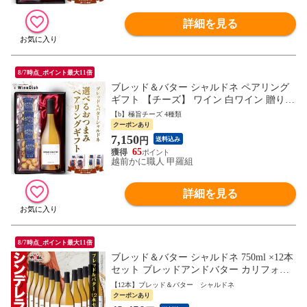
詳細を見る
8/7時点_ポイント最大11倍
ブレッド＆バター シャルドネ ペアリング
ギフト 【チーズ】 ワイン 白ワイン 贈り物
化粧箱 ブレッドアンドバター Bread&Butter
【b】極旨チーズ 4種類
Chardonnay 750ml お祝い プレゼント 誕生
クーポンあり
日 贈り物 御中元 お中元 残暑見舞い 夏ギ
7,150
円
送料込み
フト
65
越前かに職人 甲羅組
詳細を見る
8/7時点_ポイント最大11倍
ブレッド＆バター シャルドネ 750ml ×12本
セット ブレッドアンドバター カリフォル
ニア 白ワイン 辛口 フルボディ Bread&Butt
【12本】ブレッド＆バター シャルドネ
er Chardonnay bread & butter お中元 お祝い
クーポンあり
プレゼント