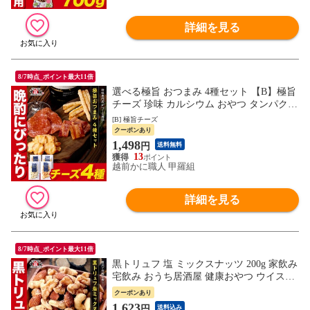
詳細を見る
8/7時点_ポイント最大11倍
選べる極旨 おつまみ 4種セット 【B】極旨
チーズ 珍味 カルシウム おやつ タンパク質
酒のつまみ お酒 パーティー ワイン ビール
[B] 極旨チーズ
おつまみ
クーポンあり
1,498
円
送料無料
13
越前かに職人 甲羅組
詳細を見る
8/7時点_ポイント最大11倍
黒トリュフ 塩 ミックスナッツ 200g 家飲み
宅飲み おうち居酒屋 健康おやつ ウイスキ
ー ダイエット お取り寄せ ビール ワイン
クーポンあり
1,623
円
送料込み