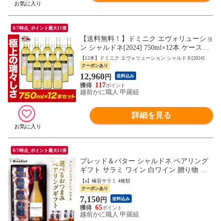
8/7時点_ポイント最大11倍
【送料無料！】ドミニク エヴォリューショ
ン シャルドネ[2024] 750ml×12本 ケース販
売 白ワイン 金賞 受賞 オーストラリア
【12本】ドミニク エヴォリューション シャルドネ[2024]
クーポンあり
12,960
円
送料込み
117
越前かに職人 甲羅組
詳細を見る
8/7時点_ポイント最大11倍
ブレッド＆バター シャルドネ ペアリング
ギフト サラミ ワイン 白ワイン 贈り物 化
粧箱 ブレッドアンドバター Bread&Butter 7
【a】極旨サラミ 4種類
50ml bread & butter お祝い プレゼント 誕生
クーポンあり
日 御中元 お中元 残暑見舞い 夏ギフト
7,150
円
送料込み
65
越前かに職人 甲羅組