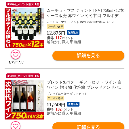
8/7時点_ポイント最大11倍
ムーチョ・マス ティント [NV] 750ml×12本
ケース販売 赤ワイン やや甘口 フルボディ
スペイン 業務用 まとめ買い ムーチョマス
ムーチョ・マス ティント [NV] 750ml×12本 赤ワイン
クーポンあり
12,875
円
送料込み
117
越前かに職人 甲羅組
詳細を見る
8/7時点_ポイント最大11倍
ブレッド&バター ギフトセット ワイン 白
ワイン 贈り物 化粧箱 ブレッドアンドバタ
ー Bread&Butter シャルドネ ピノ・ノワー
ブレッド&バター ギフトセット
ル ロゼ 750ml お祝い 誕生日 プレゼント ワ
クーポンあり
インセット wine 飲み比べ 御中元 お中元
11,249
円
送料込み
残暑見舞い 夏ギフト
102
越前かに職人 甲羅組
詳細を見る