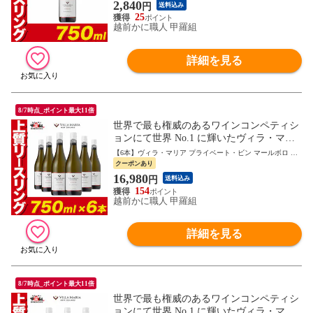
ング [2023] 750ml ニュージーランド 白ワ
2,840
円
送料込み
イン 辛口 お祝い ギフト 御中元 お中元 残
25
暑見舞い 夏ギフト
越前かに職人 甲羅組
詳細を見る
8/7時点_ポイント最大11倍
世界で最も権威のあるワインコンペティシ
ョンにて世界 No.1 に輝いたヴィラ・マリ
アのリースリングワイン ヴィラ・マリア
【6本】ヴィラ・マリア プライベート・ビン マールボロ リ
プライベート・ビン マールボロ リースリ
ースリング
クーポンあり
ング [2023] 750ml×6本セット ニュージーラ
16,980
円
送料込み
ンド 白ワイン 辛口 お祝い ギフト 御中元
154
お中元 残暑見舞い 夏ギフト
越前かに職人 甲羅組
詳細を見る
8/7時点_ポイント最大11倍
世界で最も権威のあるワインコンペティシ
ョンにて世界 No.1 に輝いたヴィラ・マリ