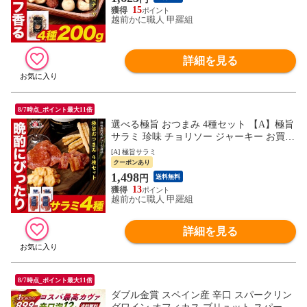
15
越前かに職人 甲羅組
詳細を見る
8/7時点_ポイント最大11倍
選べる極旨 おつまみ 4種セット 【A】極旨
サラミ 珍味 チョリソー ジャーキー お買い
得 酒のつまみ 詰め合わせ 晩酌 自宅飲み
[A] 極旨サラミ
ワイン ビール おつまみ ギフト 御中元 お
クーポンあり
中元 残暑見舞い 夏ギフト
1,498
円
送料無料
13
越前かに職人 甲羅組
詳細を見る
8/7時点_ポイント最大11倍
ダブル金賞 スペイン産 辛口 スパークリン