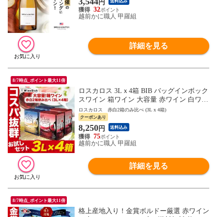
3,544
円
送料込み
中元 お中元 残暑見舞い 夏ギフト
32
越前かに職人 甲羅組
詳細を見る
8/7時点_ポイント最大11倍
ロスカロス 3Lｘ4箱 BIB バッグインボック
スワイン 箱ワイン 大容量 赤ワイン 白ワイ
ン イベント パーティ キャンプ お祝い
ロスカロス 赤白2箱のみ比べ (3L x 4箱)
クーポンあり
8,250
円
送料込み
75
越前かに職人 甲羅組
詳細を見る
8/7時点_ポイント最大11倍
格上産地入り！金賞ボルドー厳選 赤ワイン