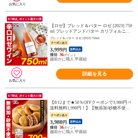
8/7時点_ポイント最大11倍
【ロゼ】ブレッド＆バター ロゼ [2023] 750
ml ブレッドアンドバター カリフォルニア
ロゼワイン フルボディ Bread&Butter Ros? 7
ブレッド＆バター ロゼ [2023] 750ml
50ml bread & butter お中元 お祝い プレゼン
クーポンあり
ト
3,999
円
送料込み
36
越前かに職人 甲羅組
詳細を見る
8/7時点_ポイント最大11倍
【8/12まで★50％OFFクーポンで3,980円⇒
送料無料1,990円！】【無添加/砂糖不使
用】完熟ドライいちじく700g イチジク ド
クーポンあり
ライフルーツ 無花果 食物繊維 朝食 業務用
3,980
円
送料込み
健康 おやつ
36
越前かに職人 甲羅組