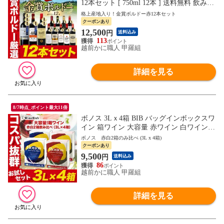
12本セット [ 750ml 12本 ] 送料無料 飲み比
べ フランス ボルドー パーティー クリスマ
格上産地入り！金賞ボルドー赤12本セット
ス お歳暮
クーポンあり
12,500
円
送料込み
113
越前かに職人 甲羅組
詳細を見る
8/7時点_ポイント最大11倍
ボノス 3Lｘ4箱 BIB バッグインボックスワ
イン 箱ワイン 大容量 赤ワイン 白ワイン
イベント パーティ キャンプ お祝い ソーヴ
ボノス 赤白2箱のみ比べ (3L x 4箱)
ィニヨンブラン カベルネソーヴィニヨン
クーポンあり
9,500
円
送料込み
86
越前かに職人 甲羅組
詳細を見る