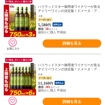
8/7時点_ポイント最大11倍
ハリウッドスター御用達ワイナリーが造る
デイリーワインの決定版！ドメーヌ・アラ
ン・ブリュモン ガスコーニュ ブラン３本
３本
フランス 白ワイン 辛口 グロ・マンサン ソ
クーポンあり
ーヴィニヨン・ブラン お祝い ギフト 御中
5,580
円
送料込み
元 お中元 残暑見舞い 夏ギフト
50
越前かに職人 甲羅組
詳細を見る
8/7時点_ポイント最大11倍
ハリウッドスター御用達ワイナリーが造る
デイリーワインの決定版！ドメーヌ・アラ
ン・ブリュモン ガスコーニュ ブラン6本
６本
フランス 白ワイン 辛口 グロ・マンサン ソ
クーポンあり
ーヴィニヨン・ブラン お祝い ギフト 御中
11,160
円
送料込み
元 お中元 残暑見舞い 夏ギフト
101
越前かに職人 甲羅組
詳細を見る