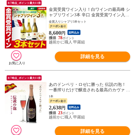
8/7時点_ポイント最大11倍
金賞受賞ワイン入り！白ワインの最高峰 シ
ャブリワイン3本 辛口 金賞受賞ワイン入り
白ワイン 飲み比べ セット 送料無料 Chablis
金賞入りシャブリ3本セット
ブルゴーニュ シャブリ
クーポンあり
8,600
円
送料込み
78
越前かに職人 甲羅組
詳細を見る
8/7時点_ポイント最大11倍
あのドンペリ・ロゼに勝った 伝説の泡！
一番搾りだけで醸造される最高のカヴァ ロ
ジャーグラート カヴァ ロゼ ブリュット 75
1本
0ml スパークリング 泡 ワイン ロゼ スペイ
クーポンあり
ン カバ カヴァ 送料無料
2,638
円
送料込み
23
越前かに職人 甲羅組
詳細を見る