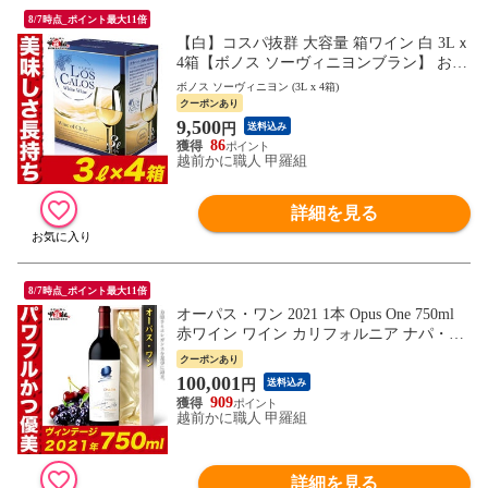
8/7時点_ポイント最大11倍
【白】コスパ抜群 大容量 箱ワイン 白 3Lｘ
4箱【ボノス ソーヴィニヨンブラン】 お手
頃価格で毎日美味しく飲める バッグインボ
ボノス ソーヴィニヨン (3L x 4箱)
ックスワイン イベント パーティ お祝い
クーポンあり
9,500
円
送料込み
86
越前かに職人 甲羅組
詳細を見る
8/7時点_ポイント最大11倍
オーパス・ワン 2021 1本 Opus One 750ml
赤ワイン ワイン カリフォルニア ナパ・ヴ
ァレー フルボディ ギフト お祝い 御中元
クーポンあり
お中元 残暑見舞い 夏ギフト
100,001
円
送料込み
909
越前かに職人 甲羅組
詳細を見る