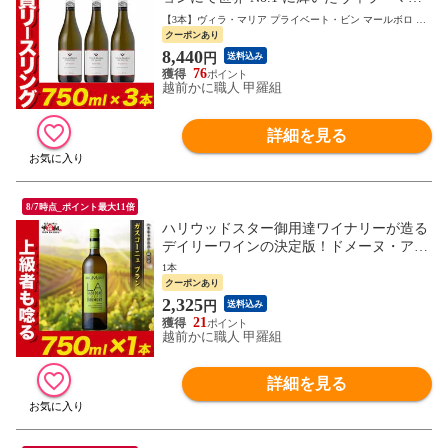
アのリースリングワイン ヴィラ・マリア
【3本】ヴィラ・マリア プライベート・ビン マールボロ リ
プライベート・ビン マールボロ リースリ
ースリング
クーポンあり
ング [2023] 750ml×3本セット ニュージーラ
8,440
円
送料込み
ンド 白ワイン 辛口 お祝い ギフト 御中元
76
お中元 残暑見舞い 夏ギフト
越前かに職人 甲羅組
詳細を見る
8/7時点_ポイント最大11倍
ハリウッドスター御用達ワイナリーが造る
デイリーワインの決定版！ドメーヌ・アラ
ン・ブリュモン ガスコーニュ ブラン フラ
1本
ンス 白ワイン 辛口 グロ・マンサン ソーヴ
クーポンあり
ィニヨン・ブラン お祝い ギフト 御中元 お
2,325
円
送料込み
中元 残暑見舞い 夏ギフト
21
越前かに職人 甲羅組
詳細を見る