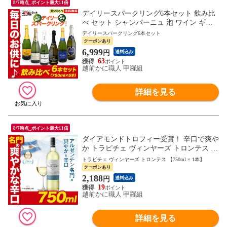
8/7時点_ポイント最大11倍
デイリースパークリング6本セット 飲み比
べ セット シャンパーニュ 泡 ワイン ギフ
ト プレゼント パーティ 御中元 お中元 残
デイリースパークリング6本セット
暑見舞い 夏ギフト
クーポンあり
6,999
円
送料込み
63
越前かに職人 甲羅組
詳細を見る
8/7時点_ポイント最大11倍
ダイアモンドトロフィー受賞！ 辛口で爽や
か トラピチェ ヴィンヤーズ トロンテス [2
023] アルゼンチン 750ml 白ワイン 辛口 送
トラピチェ ヴィンヤーズ トロンテス 【750ml × 1本】
料無料 ギフト お祝い パーティー 御中元
クーポンあり
お中元 残暑見舞い 夏ギフト
2,188
円
送料込み
19
越前かに職人 甲羅組
詳細を見る