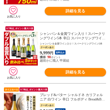
詳細を見る
8/7時点_ポイント最大11倍
シャンパン＆金賞ワイン入り！スパークリ
ングワイン5本 辛口 スパークリングワイン
飲み比べ セット シャンパーニュ ハイクオ
シャンパン＆金賞ワイン入り！スパークリングワイン5本
リティ 泡 ワイン お祝い ギフト プレゼン
クーポンあり
ト パーティ クリスマス 御中元 お中元 残
9,999
円
送料込み
暑見舞い 夏ギフト
90
越前かに職人 甲羅組
詳細を見る
タイムセール
8/7時点_ポイント最大11倍
ブレッド&バター シャルドネ カリフォル
ニア 白ワイン 辛口 フルボディ Bread&Butt
er Chardonnay ブレッド＆バター シャルド
クーポンあり
ネ 樽香 家飲み ギフト 晩酌 定番ワイン 御