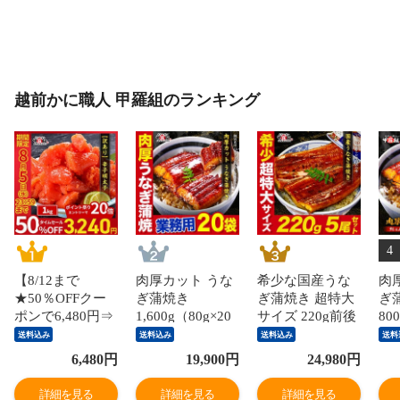
越前かに職人 甲羅組のランキング
4
【8/12まで
肉厚カット うな
希少な国産うな
肉
★50％OFFクー
ぎ蒲焼き
ぎ蒲焼き 超特大
ぎ
ポンで6,480円⇒
1,600g（80g×20
サイズ 220g前後
80
送料無料3,240
袋）鰻 ウナギ 海
×5尾 うなぎ ウナ
袋
送料込み
送料込み
送料込み
送料
円！】【訳あり/
鮮 贈答品 ご自宅
ギ 鰻 国産うなぎ
鮮
6,480
円
19,900
円
24,980
円
特切れ】辛子明
用 ギフト 冷凍
通販 うなぎ お取
用
太子 めんたいこ
送料無料 海鮮vs
り寄せ うなぎ食
送料
詳細を見る
詳細を見る
詳細を見る