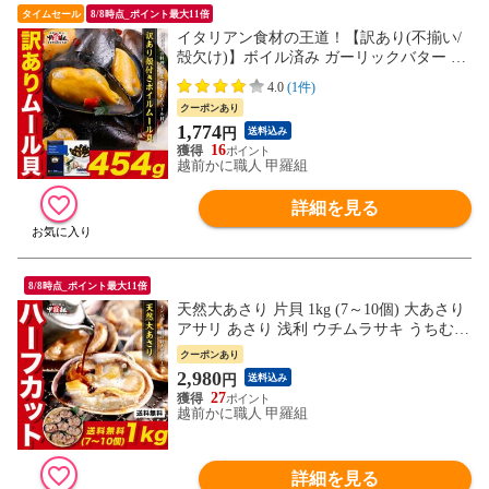
タイムセール
8/8時点_ポイント最大11倍
イタリアン食材の王道！【訳あり(不揃い/
殻欠け)】ボイル済み ガーリックバター ム
ール貝（ボイル/殻付き）454g(25-35粒入
4.0
(1件)
り) 貝 殻付き パスタ パエリア ブイヤベー
クーポンあり
ス 下処理済み パーティ ピザ おつまみ 冷
1,774
円
送料込み
凍
16
越前かに職人 甲羅組
詳細を見る
8/8時点_ポイント最大11倍
天然大あさり 片貝 1kg (7～10個) 大あさり
アサリ あさり 浅利 ウチムラサキ うちむら
さき ハーフカット BBQ バーベキュー アウ
クーポンあり
トドア キャンプ 海鮮 冷凍食品
2,980
円
送料込み
27
越前かに職人 甲羅組
詳細を見る