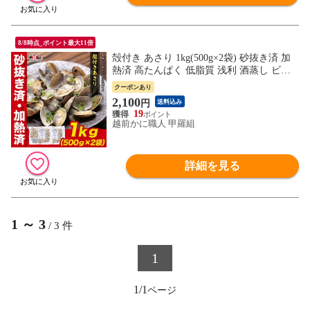
8/8時点_ポイント最大11倍
殻付き あさり 1kg(500g×2袋) 砂抜き済 加
熱済 高たんぱく 低脂質 浅利 酒蒸し ビタ
ミン 鉄分 カルシウム 味噌汁 晩御飯 お弁
クーポンあり
当 パスタ 冷凍食品 健康 海鮮 貝 かい グル
2,100
円
送料込み
メ
19
越前かに職人 甲羅組
詳細を見る
1
～
3
/
3
件
1
1/1