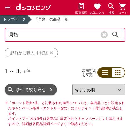
閲覧履歴
お気に入り
検索
カート
トップページ
「貝類」の商品一覧
検索
越前かに職人 甲羅組
1
～
3
表示形式
/
3
件
を変更
リスト
グリッド
条件で絞り込む
※
「ポイント最大○倍」と記載された商品については、各商品ごとに設定され
たキャンペーン条件（エントリー含む）によりポイント付与倍率が決定し
ます。
ポイントアップの条件は各商品に設定されたキャンペーンにより異なりま
すので、詳細は各商品詳細ページよりご確認ください。