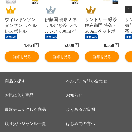
4
ウィルキンソン
伊藤園 健康ミネ
サントリー 緑茶
サ
タンサン ラベル
ラルむぎ茶 ラベ
伊右衛門 特茶 s
衛
レスボトル
ルレス 600ml ペ
500ml ペットボ
茶 
500ml ペットボ
ットボトル 48本
トル 48本 (24本
トボ
送料込み
送料込み
送料込み
送料
トル 48本 (24本
(24本入×2 まとめ
入×2 まとめ買い)
(2
4,463
円
5,008
円
8,568
円
入×2 まとめ買い)
買い) お茶 デカ
お茶 トクホ 特保
買い
アサヒ 炭酸水 無
フェ ノンカフェ
特定保健用食品
じ
詳細を見る
詳細を見る
詳細を見る
糖炭酸 強炭酸 プ
イン 麦茶
特
レーン 送料無料
エコ
商品を探す
ヘルプ／お問い合わせ
お気に入り商品
お知らせ
最近チェックした商品
よくあるご質問
取り扱いジャンル一覧
はじめての方へ