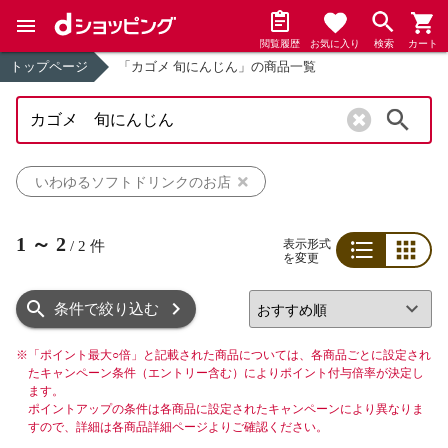
閲覧履歴
お気に入り
検索
カート
トップページ
「カゴメ 旬にんじん」の商品一覧
検索
いわゆるソフトドリンクのお店
1
～
2
表示形式
/
2
件
を変更
リスト
グリッド
条件で絞り込む
※
「ポイント最大○倍」と記載された商品については、各商品ごとに設定され
たキャンペーン条件（エントリー含む）によりポイント付与倍率が決定し
ます。
ポイントアップの条件は各商品に設定されたキャンペーンにより異なりま
すので、詳細は各商品詳細ページよりご確認ください。