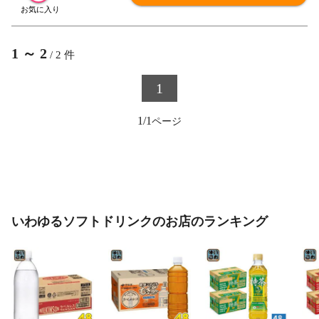
1
～
2
/
2
件
1
1/1
いわゆるソフトドリンクのお店のランキング