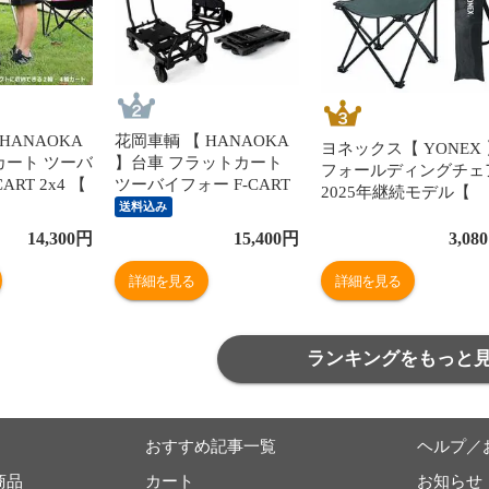
HANAOKA
花岡車輌 【 HANAOKA
ヨネックス【 YONEX
カート ツーバ
】台車 フラットカート
フォールディングチェ
ART 2x4 【
ツーバイフォー F-CART
2025年継続モデル【
x4 ワゴン 台車
2x4 BLACK ブラック 黒
送料込み
AC522 チェア 椅子 折
ト 移動 荷
耐荷重70kg～120kg【2
たたみチェア スポー
14,300
円
15,400
円
3,080
ャンプ アウト
輪キャリー 4輪キャリー
戦 応援 アウトドア キ
翌日配達対
折りたたみ 荷台 ワゴン
ンプ 】【翌日配達対
詳細を見る
詳細を見る
キャリーカート アウトド
[自社]
ア】 【翌日配達対象】
[自社]
ランキングをもっと
おすすめ記事一覧
ヘルプ／
商品
カート
お知らせ