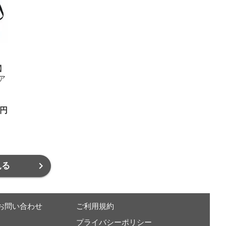
 】
ア
り
ツ観
円
ャ
象】
見る
お問い合わせ
ご利用規約
プライバシーポリシー