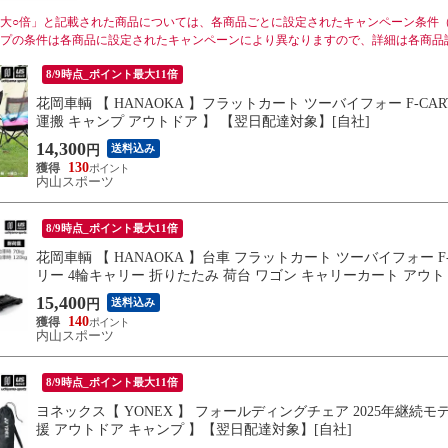
大○倍」と記載された商品については、各商品ごとに設定されたキャンペーン条件
プの条件は各商品に設定されたキャンペーンにより異なりますので、詳細は各商品
8/9時点_ポイント最大11倍
花岡車輌 【 HANAOKA 】フラットカート ツーバイフォー F-CART 
運搬 キャンプ アウトドア 】 【翌日配達対象】[自社]
14,300
送料込み
円
130
内山スポーツ
8/9時点_ポイント最大11倍
花岡車輌 【 HANAOKA 】台車 フラットカート ツーバイフォー F-CAR
リー 4輪キャリー 折りたたみ 荷台 ワゴン キャリーカート アウト
15,400
送料込み
円
140
内山スポーツ
8/9時点_ポイント最大11倍
ヨネックス【 YONEX 】 フォールディングチェア 2025年継続モデ
援 アウトドア キャンプ 】【翌日配達対象】[自社]