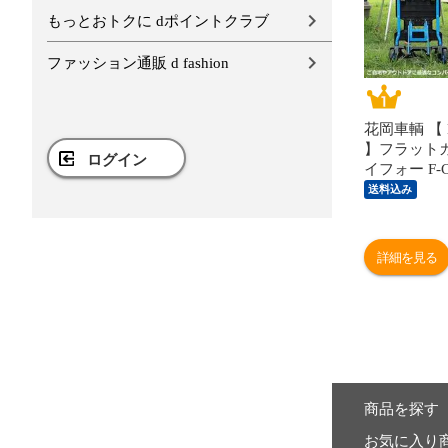
もっとおトクに dポイントクラブ
ファッション通販 d fashion
花岡車輌 【 
】フラット
ログイン
イフォー F-C
F-CART 2
送料込み
キャリーカー
物 運搬 キ
ドア 】 【
詳細を見る
象】[自社]
商品を探す
お気に入り