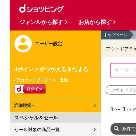
ジャンルから探す
お店から探す
トップページ
ユーザー設定
アウトドアチ
dポイントがつかえる＆たまる
dアカウントでログイン・登録
アウトドア
詳細検索へ
1
～
3
/
3
スペシャル＆セール
条件で
セール対象の商品一覧