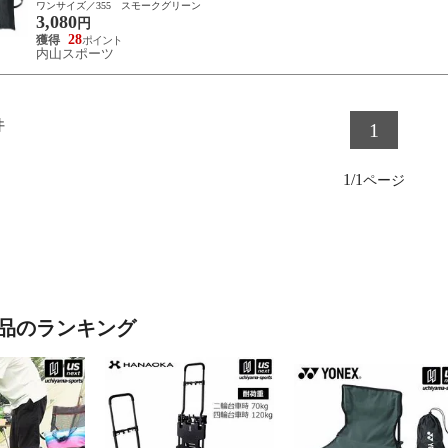
ワンサイズ／355 スモークグリーン
3,080
円
28
内山スポーツ
件
1
1/1
品のランキング