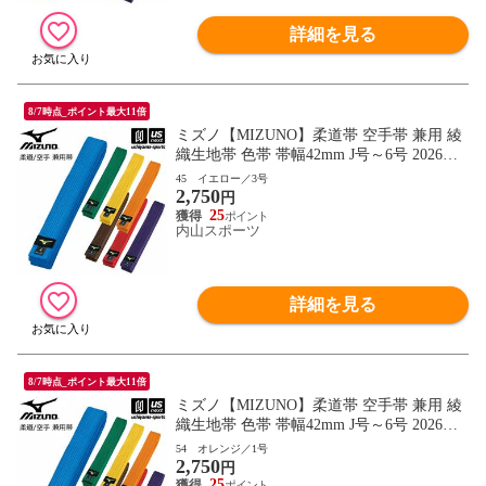
詳細を見る
8/7時点_ポイント最大11倍
ミズノ【MIZUNO】柔道帯 空手帯 兼用 綾
織生地帯 色帯 帯幅42mm J号～6号 2026年
継続モデル【22JV9A18 帯 柔道 空手 空手
45 イエロー／3号
2,750
道 刺繍加工不可】【翌日配達対象】[自社]
円
25
内山スポーツ
詳細を見る
8/7時点_ポイント最大11倍
ミズノ【MIZUNO】柔道帯 空手帯 兼用 綾
織生地帯 色帯 帯幅42mm J号～6号 2026年
継続モデル【22JV9A18 帯 柔道 空手 空手
54 オレンジ／1号
2,750
道 刺繍加工不可】【翌日配達対象】[自社]
円
25