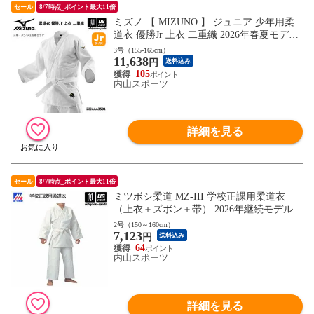
セール
8/7時点_ポイント最大11倍
ミズノ 【 MIZUNO 】 ジュニア 少年用柔
道衣 優勝Jr 上衣 二重織 2026年春夏モデル
【 22JAAA3501 柔道着 帯別売りこども キ
3号（155-165cm）
11,638
ッズ ジュニア 小学生 0～3B号 】【翌日配
円
送料込み
達対象】[自社]
105
内山スポーツ
詳細を見る
セール
8/7時点_ポイント最大11倍
ミツボシ柔道 MZ-III 学校正課用柔道衣
（上衣＋ズボン＋帯） 2026年継続モデル
【J062 授業用 柔道着セット 初心者用 入門
2号（150～160cm）
7,123
用/名入れ・刺繍加工不可】【翌日配達対
円
送料込み
象】[自社]
64
内山スポーツ
詳細を見る