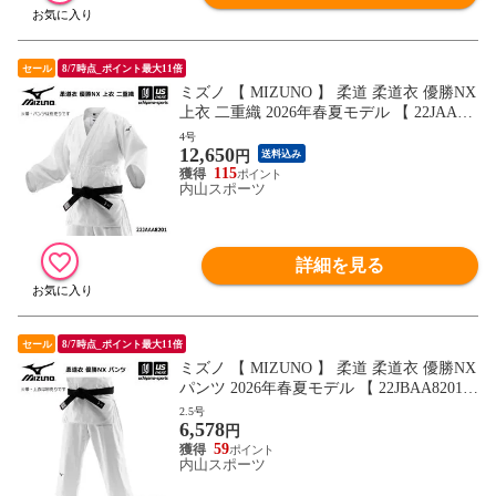
セール
8/7時点_ポイント最大11倍
ミズノ 【 MIZUNO 】 柔道 柔道衣 優勝NX
上衣 二重織 2026年春夏モデル 【 22JAAA8
201 柔道着 帯別売り 練習 トレーニング 部
4号
12,650
活動 中学生 高校生 学生 】【翌日配達対
円
送料込み
象】[自社]
115
内山スポーツ
詳細を見る
セール
8/7時点_ポイント最大11倍
ミズノ 【 MIZUNO 】 柔道 柔道衣 優勝NX
パンツ 2026年春夏モデル 【 22JBAA8201
柔道着 帯別売り ズボン 練習 トレーニング
2.5号
6,578
部活動 中学生 高校生 学生 】【翌日配達対
円
象】[自社]
59
内山スポーツ