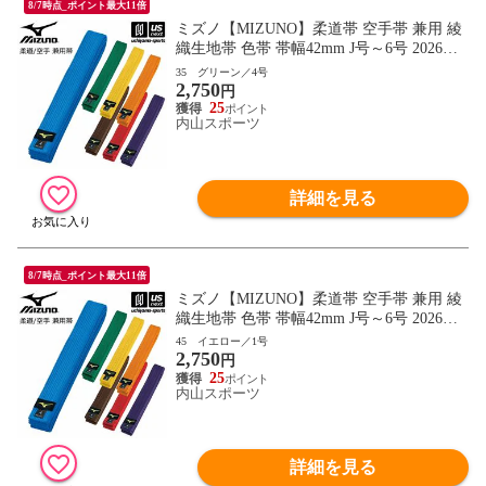
8/7時点_ポイント最大11倍
ミズノ【MIZUNO】柔道帯 空手帯 兼用 綾
織生地帯 色帯 帯幅42mm J号～6号 2026年
継続モデル【22JV9A18 帯 柔道 空手 空手
35 グリーン／4号
2,750
道 刺繍加工不可】【翌日配達対象】[自社]
円
25
内山スポーツ
詳細を見る
8/7時点_ポイント最大11倍
ミズノ【MIZUNO】柔道帯 空手帯 兼用 綾
織生地帯 色帯 帯幅42mm J号～6号 2026年
継続モデル【22JV9A18 帯 柔道 空手 空手
45 イエロー／1号
2,750
道 刺繍加工不可】【翌日配達対象】[自社]
円
25
内山スポーツ
詳細を見る