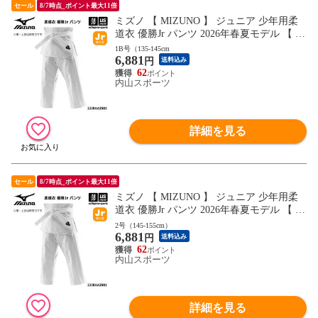
セール
8/7時点_ポイント最大11倍
ミズノ 【 MIZUNO 】 ジュニア 少年用柔
道衣 優勝Jr パンツ 2026年春夏モデル 【 22
JBAA3501 柔道着 帯別売り ズボン こども
1B号（135-145cm
6,881
キッズ ジュニア 小学生 0～3B号 】【翌日
円
送料込み
配達対象】[自社]
62
内山スポーツ
詳細を見る
セール
8/7時点_ポイント最大11倍
ミズノ 【 MIZUNO 】 ジュニア 少年用柔
道衣 優勝Jr パンツ 2026年春夏モデル 【 22
JBAA3501 柔道着 帯別売り ズボン こども
2号（145-155cm）
6,881
キッズ ジュニア 小学生 0～3B号 】【翌日
円
送料込み
配達対象】[自社]
62
内山スポーツ
詳細を見る