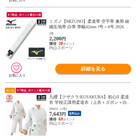
8/7時点_ポイント最大11倍
ミズノ【MIZUNO】柔道帯 空手帯 兼用 綾
織生地帯 白帯 帯幅42mm J号～6号 2026年
継続モデル【22JV9A4701 帯 柔道 空手 空
3号
2,200
手道 刺繍加工不可】【翌日配達対象】[自
円
社]
20
内山スポーツ
詳細を見る
セール
8/7時点_ポイント最大11倍
九櫻【クザクラ/KUSAKURA】初心II 柔道
衣 学校正課用柔道衣（上衣＋ズボン＋白
帯） 2026年継続モデル【JNW2 一重織柔道
JNW21（1号)
7,643
衣 柔道着セット 標準サイズ】【翌日配達
円
送料込み
対象】[自社]
69
内山スポーツ