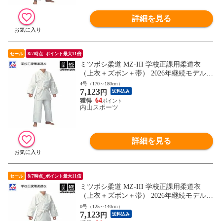
詳細を見る
セール
8/7時点_ポイント最大11倍
ミツボシ柔道 MZ-III 学校正課用柔道衣
（上衣＋ズボン＋帯） 2026年継続モデル
【J062 授業用 柔道着セット 初心者用 入門
4号（170～180cm）
7,123
用/名入れ・刺繍加工不可】【翌日配達対
円
送料込み
象】[自社]
64
内山スポーツ
詳細を見る
セール
8/7時点_ポイント最大11倍
ミツボシ柔道 MZ-III 学校正課用柔道衣
（上衣＋ズボン＋帯） 2026年継続モデル
【J062 授業用 柔道着セット 初心者用 入門
0号（125～140cm）
7,123
用/名入れ・刺繍加工不可】【翌日配達対
円
送料込み