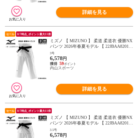
詳細を見る
セール
8/7時点_ポイント最大11倍
ミズノ 【 MIZUNO 】 柔道 柔道衣 優勝NX
パンツ 2026年春夏モデル 【 22JBAA8201
柔道着 帯別売り ズボン 練習 トレーニング
3号
6,578
部活動 中学生 高校生 学生 】【翌日配達対
円
象】[自社]
59
内山スポーツ
詳細を見る
セール
8/7時点_ポイント最大11倍
ミズノ 【 MIZUNO 】 柔道 柔道衣 優勝NX
パンツ 2026年春夏モデル 【 22JBAA8201
柔道着 帯別売り ズボン 練習 トレーニング
3.5号
6,578
部活動 中学生 高校生 学生 】【翌日配達対
円