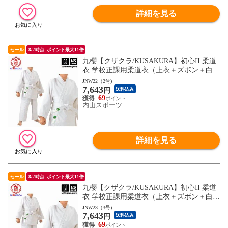
詳細を見る
セール
8/7時点_ポイント最大11倍
九櫻【クザクラ/KUSAKURA】初心II 柔道
衣 学校正課用柔道衣（上衣＋ズボン＋白
帯） 2026年継続モデル【JNW2 一重織柔道
JNW22（2号)
7,643
衣 柔道着セット 標準サイズ】【翌日配達
円
送料込み
対象】[自社]
69
内山スポーツ
詳細を見る
セール
8/7時点_ポイント最大11倍
九櫻【クザクラ/KUSAKURA】初心II 柔道
衣 学校正課用柔道衣（上衣＋ズボン＋白
帯） 2026年継続モデル【JNW2 一重織柔道
JNW23（3号)
7,643
衣 柔道着セット 標準サイズ】【翌日配達
円
送料込み
対象】[自社]
69