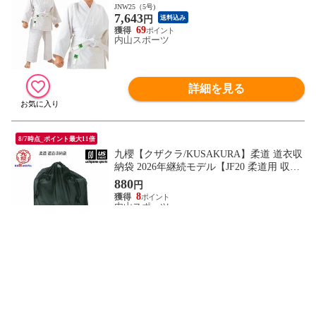
帯） 2026年継続モデル【JNW2 一重織柔道
JNW25（5号)
7,643
衣 柔道着セット 標準サイズ】【翌日配達
円
送料込み
対象】[自社]
69
内山スポーツ
詳細を見る
8/7時点_ポイント最大11倍
九櫻【クザクラ/KUSAKURA】柔道 道衣収
納袋 2026年継続モデル【JF20 柔道用 収納
袋 道衣入れ 道着入れ】【翌日配達対象】
880
円
[自社]
8
内山スポーツ
詳細を見る