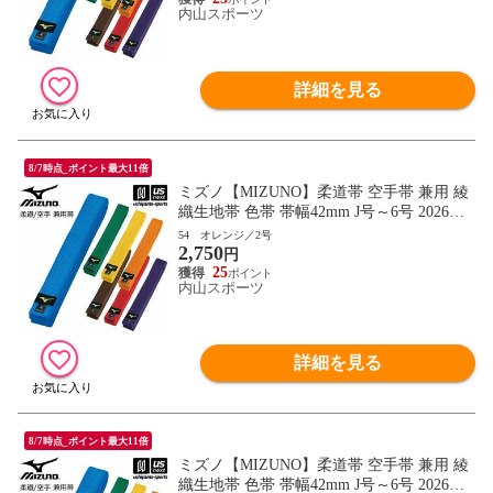
内山スポーツ
詳細を見る
8/7時点_ポイント最大11倍
ミズノ【MIZUNO】柔道帯 空手帯 兼用 綾
織生地帯 色帯 帯幅42mm J号～6号 2026年
継続モデル【22JV9A18 帯 柔道 空手 空手
54 オレンジ／2号
2,750
道 刺繍加工不可】【翌日配達対象】[自社]
円
25
内山スポーツ
詳細を見る
8/7時点_ポイント最大11倍
ミズノ【MIZUNO】柔道帯 空手帯 兼用 綾
織生地帯 色帯 帯幅42mm J号～6号 2026年