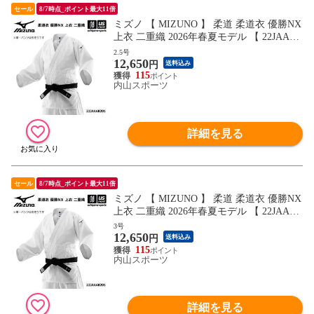
セール
8/7時点_ポイント最大11倍
ミズノ 【 MIZUNO 】 柔道 柔道衣 優勝NX
上衣 二重織 2026年春夏モデル 【 22JAAA8
201 柔道着 帯別売り 練習 トレーニング 部
2.5号
12,650
活動 中学生 高校生 学生 】【翌日配達対
円
送料込み
象】[自社]
115
内山スポーツ
詳細を見る
セール
8/7時点_ポイント最大11倍
ミズノ 【 MIZUNO 】 柔道 柔道衣 優勝NX
上衣 二重織 2026年春夏モデル 【 22JAAA8
201 柔道着 帯別売り 練習 トレーニング 部
3号
12,650
活動 中学生 高校生 学生 】【翌日配達対
円
送料込み
象】[自社]
115
内山スポーツ
詳細を見る