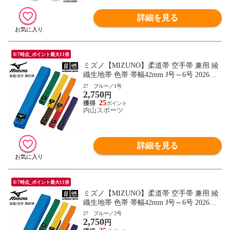
詳細を見る
8/7時点_ポイント最大11倍
ミズノ【MIZUNO】柔道帯 空手帯 兼用 綾
織生地帯 色帯 帯幅42mm J号～6号 2026年
継続モデル【22JV9A18 帯 柔道 空手 空手
27 ブルー／1号
2,750
道 刺繍加工不可】【翌日配達対象】[自社]
円
25
内山スポーツ
詳細を見る
8/7時点_ポイント最大11倍
ミズノ【MIZUNO】柔道帯 空手帯 兼用 綾
織生地帯 色帯 帯幅42mm J号～6号 2026年
継続モデル【22JV9A18 帯 柔道 空手 空手
27 ブルー／2号
2,750
道 刺繍加工不可】【翌日配達対象】[自社]
円