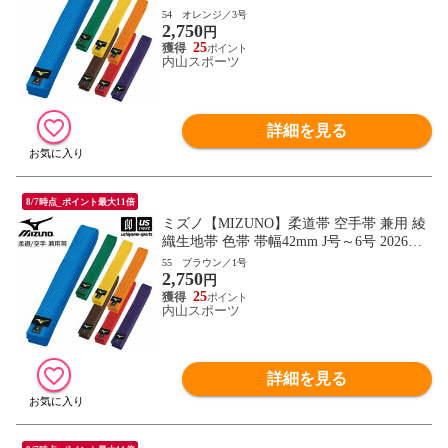
継続モデル【22JV9A18 帯 柔道 空手 空手
54 オレンジ／3号
2,750
道 刺繍加工不可】【翌日配達対象】[自社]
円
25
内山スポーツ
詳細を見る
8/7時点_ポイント最大11倍
ミズノ【MIZUNO】柔道帯 空手帯 兼用 綾
織生地帯 色帯 帯幅42mm J号～6号 2026年
継続モデル【22JV9A18 帯 柔道 空手 空手
55 ブラウン／1号
2,750
道 刺繍加工不可】【翌日配達対象】[自社]
円
25
内山スポーツ
詳細を見る