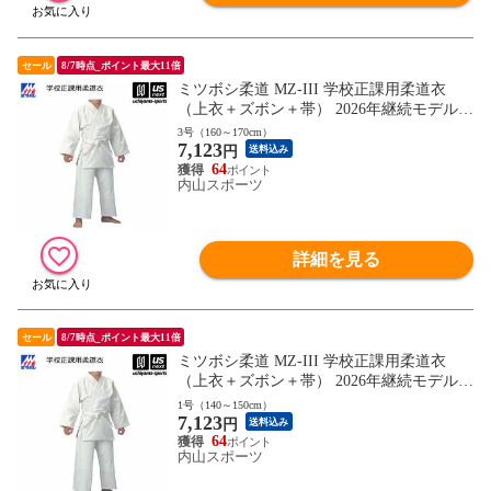
セール
8/7時点_ポイント最大11倍
ミツボシ柔道 MZ-III 学校正課用柔道衣
（上衣＋ズボン＋帯） 2026年継続モデル
【J062 授業用 柔道着セット 初心者用 入門
3号（160～170cm）
7,123
用/名入れ・刺繍加工不可】【翌日配達対
円
送料込み
象】[自社]
64
内山スポーツ
詳細を見る
セール
8/7時点_ポイント最大11倍
ミツボシ柔道 MZ-III 学校正課用柔道衣
（上衣＋ズボン＋帯） 2026年継続モデル
【J062 授業用 柔道着セット 初心者用 入門
1号（140～150cm）
7,123
用/名入れ・刺繍加工不可】【翌日配達対
円
送料込み
象】[自社]
64
内山スポーツ