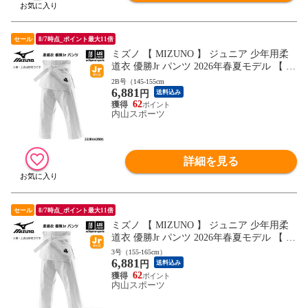
セール
8/7時点_ポイント最大11倍
ミズノ 【 MIZUNO 】 ジュニア 少年用柔
道衣 優勝Jr パンツ 2026年春夏モデル 【 22
JBAA3501 柔道着 帯別売り ズボン こども
2B号（145-155cm
6,881
キッズ ジュニア 小学生 0～3B号 】【翌日
円
送料込み
配達対象】[自社]
62
内山スポーツ
詳細を見る
セール
8/7時点_ポイント最大11倍
ミズノ 【 MIZUNO 】 ジュニア 少年用柔
道衣 優勝Jr パンツ 2026年春夏モデル 【 22
JBAA3501 柔道着 帯別売り ズボン こども
3号（155-165cm）
6,881
キッズ ジュニア 小学生 0～3B号 】【翌日
円
送料込み
配達対象】[自社]
62
内山スポーツ