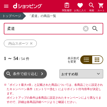
閲覧履歴
お気に入り
検索
カート
トップページ
「柔道」の商品一覧
検索
内山スポーツ
1
～
54
表示形式
/
54
件
を変更
リスト
グリッド
条件で絞り込む
※
「ポイント最大○倍」と記載された商品については、各商品ごとに設定され
たキャンペーン条件（エントリー含む）によりポイント付与倍率が決定し
ます。
ポイントアップの条件は各商品に設定されたキャンペーンにより異なりま
すので、詳細は各商品詳細ページよりご確認ください。