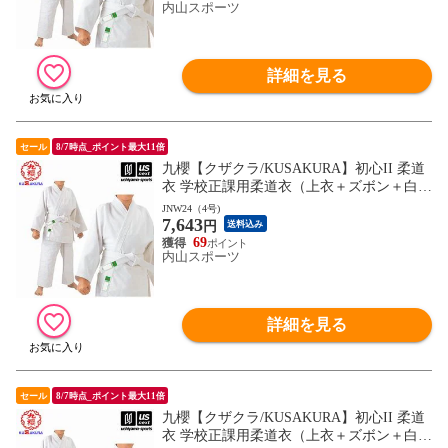
内山スポーツ
詳細を見る
セール
8/7時点_ポイント最大11倍
九櫻【クザクラ/KUSAKURA】初心II 柔道
衣 学校正課用柔道衣（上衣＋ズボン＋白
帯） 2026年継続モデル【JNW2 一重織柔道
JNW24（4号)
7,643
衣 柔道着セット 標準サイズ】【翌日配達
円
送料込み
対象】[自社]
69
内山スポーツ
詳細を見る
セール
8/7時点_ポイント最大11倍
九櫻【クザクラ/KUSAKURA】初心II 柔道
衣 学校正課用柔道衣（上衣＋ズボン＋白