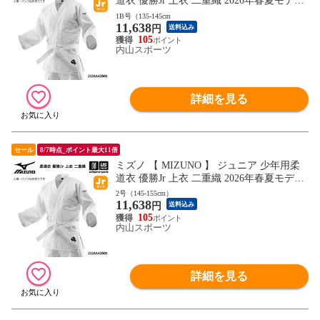
道衣 優勝Jr 上衣 二重織 2026年春夏モデル
【 22JAAA3501 柔道着 帯別売りこども キ
1B号（135-145cm
11,638
ッズ ジュニア 小学生 0～3B号 】【翌日配
円
送料込み
達対象】[自社]
105
内山スポーツ
詳細を見る
セール
8/7時点_ポイント最大11倍
ミズノ 【 MIZUNO 】 ジュニア 少年用柔
道衣 優勝Jr 上衣 二重織 2026年春夏モデル
【 22JAAA3501 柔道着 帯別売りこども キ
2号（145-155cm）
11,638
ッズ ジュニア 小学生 0～3B号 】【翌日配
円
送料込み
達対象】[自社]
105
内山スポーツ
詳細を見る