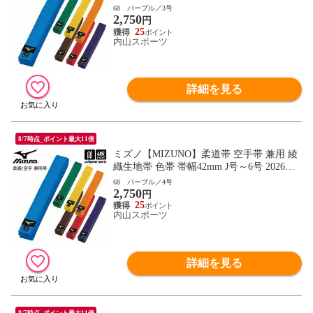
継続モデル【22JV9A18 帯 柔道 空手 空手
68 パープル／3号
2,750
道 刺繍加工不可】【翌日配達対象】[自社]
円
25
内山スポーツ
詳細を見る
8/7時点_ポイント最大11倍
ミズノ【MIZUNO】柔道帯 空手帯 兼用 綾
織生地帯 色帯 帯幅42mm J号～6号 2026年
継続モデル【22JV9A18 帯 柔道 空手 空手
68 パープル／4号
2,750
道 刺繍加工不可】【翌日配達対象】[自社]
円
25
内山スポーツ
詳細を見る
8/7時点_ポイント最大11倍