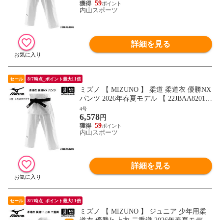
象】[自社]
59
内山スポーツ
詳細を見る
セール
8/7時点_ポイント最大11倍
ミズノ 【 MIZUNO 】 柔道 柔道衣 優勝NX
パンツ 2026年春夏モデル 【 22JBAA8201
柔道着 帯別売り ズボン 練習 トレーニング
4号
6,578
部活動 中学生 高校生 学生 】【翌日配達対
円
象】[自社]
59
内山スポーツ
詳細を見る
セール
8/7時点_ポイント最大11倍
ミズノ 【 MIZUNO 】 ジュニア 少年用柔