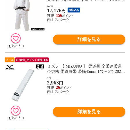
2026年継続モデル【JZ 先鋒 SEN－POU 柔
JZ45
17,176
道着セット】【翌日配達対象】 [自社]
円
送料込み
156
内山スポーツ
詳細を見る
セール
8/7時点_ポイント最大11倍
ミズノ 【 MIZUNO 】 柔道帯 全柔連柔道
帯規格 柔道白帯 帯幅45mm 1号～6号 2026
年継続モデル 【 22JV9A17 帯 白 柔道 部活
4号
2,963
動 練習 大会 刺繍加工不可 】【翌日配達対
円
象】[自社]
26
内山スポーツ
詳細を見る