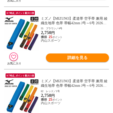
8/7時点_ポイント最大11倍
ミズノ【MIZUNO】柔道帯 空手帯 兼用 綾
織生地帯 色帯 帯幅42mm J号～6号 2026年
継続モデル【22JV9A18 帯 柔道 空手 空手
55 ブラウン／4号
2,750
道 刺繍加工不可】【翌日配達対象】[自社]
円
25
内山スポーツ
詳細を見る
8/7時点_ポイント最大11倍
ミズノ【MIZUNO】柔道帯 空手帯 兼用 綾
織生地帯 色帯 帯幅42mm J号～6号 2026年
継続モデル【22JV9A18 帯 柔道 空手 空手
62 レッド／1号
2,750
道 刺繍加工不可】【翌日配達対象】[自社]
円
25
内山スポーツ