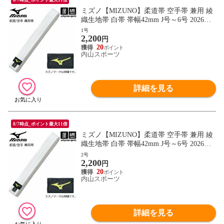
ミズノ【MIZUNO】柔道帯 空手帯 兼用 綾
織生地帯 白帯 帯幅42mm J号～6号 2026年
継続モデル【22JV9A4701 帯 柔道 空手 空
1号
2,200
手道 刺繍加工不可】【翌日配達対象】[自
円
社]
20
内山スポーツ
詳細を見る
8/7時点_ポイント最大11倍
ミズノ【MIZUNO】柔道帯 空手帯 兼用 綾
織生地帯 白帯 帯幅42mm J号～6号 2026年
継続モデル【22JV9A4701 帯 柔道 空手 空
2号
2,200
手道 刺繍加工不可】【翌日配達対象】[自
円
社]
20
内山スポーツ
詳細を見る