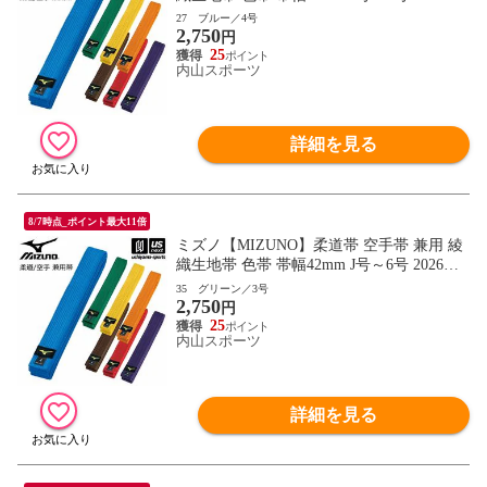
継続モデル【22JV9A18 帯 柔道 空手 空手
27 ブルー／4号
2,750
道 刺繍加工不可】【翌日配達対象】[自社]
円
25
内山スポーツ
詳細を見る
8/7時点_ポイント最大11倍
ミズノ【MIZUNO】柔道帯 空手帯 兼用 綾
織生地帯 色帯 帯幅42mm J号～6号 2026年
継続モデル【22JV9A18 帯 柔道 空手 空手
35 グリーン／3号
2,750
道 刺繍加工不可】【翌日配達対象】[自社]
円
25
内山スポーツ
詳細を見る