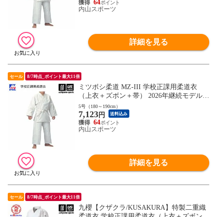
象】[自社]
64
内山スポーツ
詳細を見る
セール
8/7時点_ポイント最大11倍
ミツボシ柔道 MZ-III 学校正課用柔道衣
（上衣＋ズボン＋帯） 2026年継続モデル
【J062 授業用 柔道着セット 初心者用 入門
5号（180～190cm）
7,123
用/名入れ・刺繍加工不可】【翌日配達対
円
送料込み
象】[自社]
64
内山スポーツ
詳細を見る
セール
8/7時点_ポイント最大11倍
九櫻【クザクラ/KUSAKURA】特製二重織
柔道衣 学校正課用柔道衣（上衣＋ズボン）