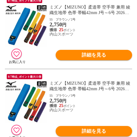
8/7時点_ポイント最大11倍
ミズノ【MIZUNO】柔道帯 空手帯 兼用 綾
織生地帯 色帯 帯幅42mm J号～6号 2026年
継続モデル【22JV9A18 帯 柔道 空手 空手
55 ブラウン／2号
2,750
道 刺繍加工不可】【翌日配達対象】[自社]
円
25
内山スポーツ
詳細を見る
8/7時点_ポイント最大11倍
ミズノ【MIZUNO】柔道帯 空手帯 兼用 綾
織生地帯 色帯 帯幅42mm J号～6号 2026年
継続モデル【22JV9A18 帯 柔道 空手 空手
55 ブラウン／3号
2,750
道 刺繍加工不可】【翌日配達対象】[自社]
円
25
内山スポーツ
詳細を見る