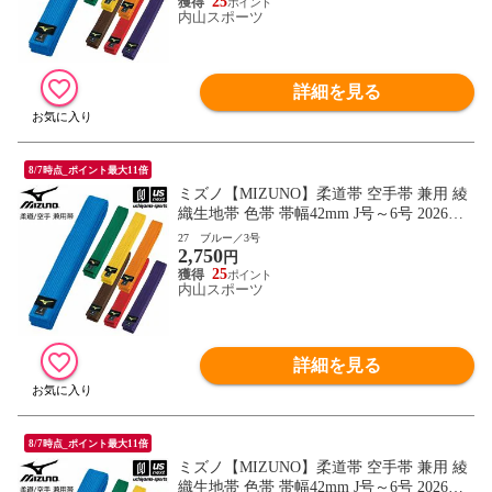
25
内山スポーツ
詳細を見る
8/7時点_ポイント最大11倍
ミズノ【MIZUNO】柔道帯 空手帯 兼用 綾
織生地帯 色帯 帯幅42mm J号～6号 2026年
継続モデル【22JV9A18 帯 柔道 空手 空手
27 ブルー／3号
2,750
道 刺繍加工不可】【翌日配達対象】[自社]
円
25
内山スポーツ
詳細を見る
8/7時点_ポイント最大11倍
ミズノ【MIZUNO】柔道帯 空手帯 兼用 綾
織生地帯 色帯 帯幅42mm J号～6号 2026年