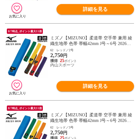
詳細を見る
8/7時点_ポイント最大11倍
ミズノ【MIZUNO】柔道帯 空手帯 兼用 綾
織生地帯 色帯 帯幅42mm J号～6号 2026年
継続モデル【22JV9A18 帯 柔道 空手 空手
62 レッド／2号
2,750
道 刺繍加工不可】【翌日配達対象】[自社]
円
25
内山スポーツ
詳細を見る
8/7時点_ポイント最大11倍
ミズノ【MIZUNO】柔道帯 空手帯 兼用 綾
織生地帯 色帯 帯幅42mm J号～6号 2026年
継続モデル【22JV9A18 帯 柔道 空手 空手
62 レッド／3号
2,750
道 刺繍加工不可】【翌日配達対象】[自社]
円
25