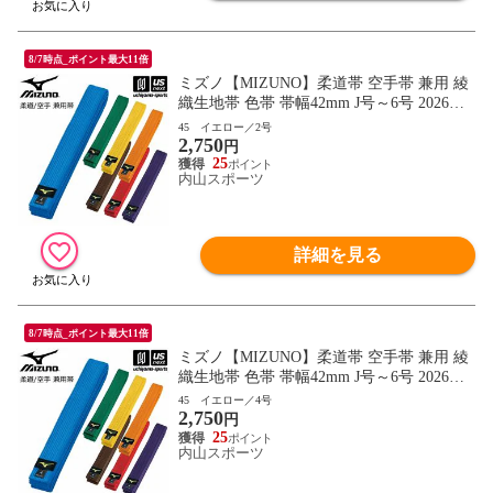
8/7時点_ポイント最大11倍
ミズノ【MIZUNO】柔道帯 空手帯 兼用 綾
織生地帯 色帯 帯幅42mm J号～6号 2026年
継続モデル【22JV9A18 帯 柔道 空手 空手
45 イエロー／2号
2,750
道 刺繍加工不可】【翌日配達対象】[自社]
円
25
内山スポーツ
詳細を見る
8/7時点_ポイント最大11倍
ミズノ【MIZUNO】柔道帯 空手帯 兼用 綾
織生地帯 色帯 帯幅42mm J号～6号 2026年
継続モデル【22JV9A18 帯 柔道 空手 空手
45 イエロー／4号
2,750
道 刺繍加工不可】【翌日配達対象】[自社]
円
25
内山スポーツ