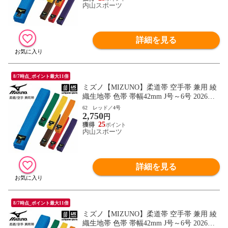
内山スポーツ
詳細を見る
8/7時点_ポイント最大11倍
ミズノ【MIZUNO】柔道帯 空手帯 兼用 綾
織生地帯 色帯 帯幅42mm J号～6号 2026年
継続モデル【22JV9A18 帯 柔道 空手 空手
62 レッド／4号
2,750
道 刺繍加工不可】【翌日配達対象】[自社]
円
25
内山スポーツ
詳細を見る
8/7時点_ポイント最大11倍
ミズノ【MIZUNO】柔道帯 空手帯 兼用 綾
織生地帯 色帯 帯幅42mm J号～6号 2026年