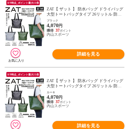
8/9時点_ポイント最大11倍
ZAT【 ザット 】 防水バッグ ドライバッグ
大型トートバッグタイプ 26リットル 防水
トートバッグ 2026年継続モデル【 防水バ
ブラック
4,070
ック トートバッグ トートバック 無縫製バ
円
ッグ モリト MORITO 】【翌日配達対象】
37
内山スポーツ
[自社]
詳細を見る
8/9時点_ポイント最大11倍
ZAT【 ザット 】 防水バッグ ドライバッグ
大型トートバッグタイプ 26リットル 防水
トートバッグ 2026年継続モデル【 防水バ
カーキ
4,070
ック トートバッグ トートバック 無縫製バ
円
ッグ モリト MORITO 】【翌日配達対象】
37
内山スポーツ
[自社]
詳細を見る