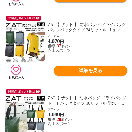
8/9時点_ポイント最大11倍
ZAT【 ザット 】 防水バッグ ドライバッグ
バックパックタイプ 24リットル リュック
2026年継続モデル【 防水バック リュック
イエロー
4,070
サック バックパック 無縫製バッグ アウト
円
ドア モリト MORITO 】【翌日配達対象】
37
内山スポーツ
[自社]
詳細を見る
8/9時点_ポイント最大11倍
ZAT【 ザット 】 防水バッグ ドライバッグ
トートバッグタイプ 10リットル 防水トー
トバッグ 2026年継続モデル【 防水バック
ブラック
3,080
トートバッグ トートバック 無縫製バッグ
円
モリト MORITO 】【翌日配達対象】[自社]
28
内山スポーツ