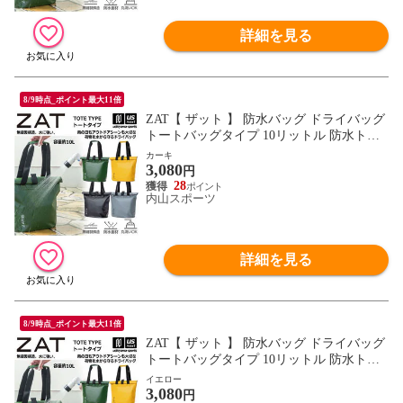
詳細を見る
8/9時点_ポイント最大11倍
ZAT【 ザット 】 防水バッグ ドライバッグ
トートバッグタイプ 10リットル 防水トー
トバッグ 2026年継続モデル【 防水バック
カーキ
3,080
トートバッグ トートバック 無縫製バッグ
円
モリト MORITO 】【翌日配達対象】[自社]
28
内山スポーツ
詳細を見る
8/9時点_ポイント最大11倍
ZAT【 ザット 】 防水バッグ ドライバッグ
トートバッグタイプ 10リットル 防水トー
トバッグ 2026年継続モデル【 防水バック
イエロー
3,080
トートバッグ トートバック 無縫製バッグ
円