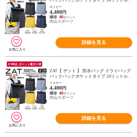
バックパックポケットタイプ 24リットル
リュック 2026年継続モデル【 防水バック
ネイビー
4,400
リュックサック バックパック 無縫製バッ
円
グ アウトドア モリト MORITO 】【翌日配
40
内山スポーツ
達対象】[自社]
詳細を見る
8/9時点_ポイント最大11倍
ZAT【 ザット 】 防水バッグ ドライバッグ
バックパックポケットタイプ 24リットル
リュック 2026年継続モデル【 防水バック
イエロー
4,400
リュックサック バックパック 無縫製バッ
円
グ アウトドア モリト MORITO 】【翌日配
40
内山スポーツ
達対象】[自社]
詳細を見る