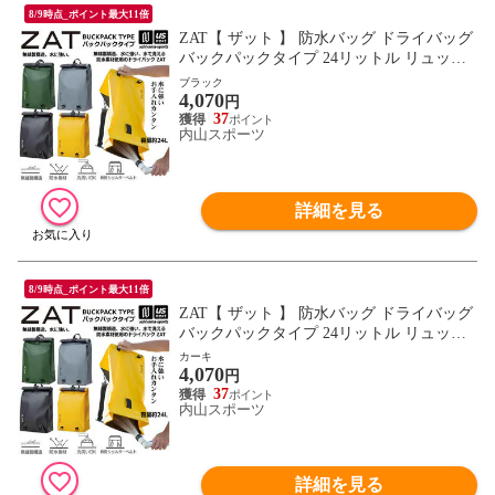
8/9時点_ポイント最大11倍
ZAT【 ザット 】 防水バッグ ドライバッグ
バックパックタイプ 24リットル リュック
2026年継続モデル【 防水バック リュック
ブラック
4,070
サック バックパック 無縫製バッグ アウト
円
ドア モリト MORITO 】【翌日配達対象】
37
内山スポーツ
[自社]
詳細を見る
8/9時点_ポイント最大11倍
ZAT【 ザット 】 防水バッグ ドライバッグ
バックパックタイプ 24リットル リュック
2026年継続モデル【 防水バック リュック
カーキ
4,070
サック バックパック 無縫製バッグ アウト
円
ドア モリト MORITO 】【翌日配達対象】
37
内山スポーツ
[自社]
詳細を見る