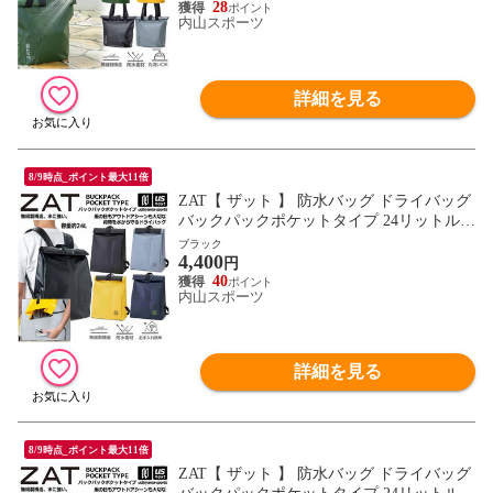
モリト MORITO 】【翌日配達対象】[自社]
28
内山スポーツ
詳細を見る
8/9時点_ポイント最大11倍
ZAT【 ザット 】 防水バッグ ドライバッグ
バックパックポケットタイプ 24リットル
リュック 2026年継続モデル【 防水バック
ブラック
4,400
リュックサック バックパック 無縫製バッ
円
グ アウトドア モリト MORITO 】【翌日配
40
内山スポーツ
達対象】[自社]
詳細を見る
8/9時点_ポイント最大11倍
ZAT【 ザット 】 防水バッグ ドライバッグ