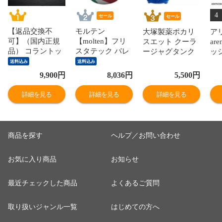
4
セール
セール
【返品交換不
モルテン
大塚製薬ポカリ
ア
可】（国内正規
【molten】フリ
スエット クーラ
ar
品） コラントッ
スタテック バレ
ージャグタンク
ッ
テ 【 Colantotte
ーボール 5号球
SP【PJ13 13L 13
20
送料込み
送料込み
】 コラントッテ
（検定球）2026
リットル ジャグ
モ
9,900
円
8,036
円
5,500
円
ネックレス
年継続モデル
ボトル 水分補
AS
CREST ABAAS
【国際公認球
給】【翌日配達
ッ
詳細を見る
詳細を見る
詳細を見る
【 ABAAS5 磁気
V5M5000 ネーム
対象】[自社]
ュ
ネックレス アク
加工できませ
ト
セサリー スポー
ん】【翌日配達
習
ツ アスリート メ
対象】[自社]
ー
商品を探す
ヘルプ／お問い合わせ
ンズ レディース
達
】【翌日配達対
お気に入り商品
お知らせ
象】[自社]
最近チェックした商品
よくあるご質問
取り扱いジャンル一覧
はじめての方へ