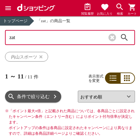
閲覧履歴
お気に入り
検索
カート
トップページ
「zat」の商品一覧
検索
内山スポーツ
1
～
11
表示形式
/
11
件
を変更
リスト
グリッド
条件で絞り込む
※
「ポイント最大○倍」と記載された商品については、各商品ごとに設定され
たキャンペーン条件（エントリー含む）によりポイント付与倍率が決定し
ます。
ポイントアップの条件は各商品に設定されたキャンペーンにより異なりま
すので、詳細は各商品詳細ページよりご確認ください。