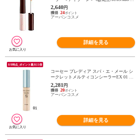
IMAVISTA/primavista)
2,640
円
24
アーバンコスメ
詳細を見る
8/8時点_ポイント最大11倍
コーセー プレディア スパ・エ・メール シ
ークレットメルティコンシーラーEX 01 6m
l
2,281
円
20
アーバンコスメ
詳細を見る