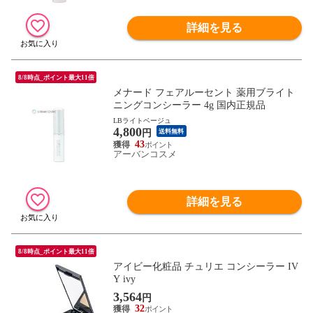
詳細を見る
8/8時点_ポイント最大11倍
メナード フェアルーセント 薬用ブライト
ニングコンシーラー 4g 国内正規品
LBライトベージュ
4,800
円
送料無料
43
アーバンコスメ
詳細を見る
8/8時点_ポイント最大11倍
アイビー化粧品 チュリエ コンシーラー IV
Y ivy
3,564
円
32