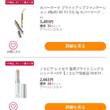
8/8時点_ポイント最大11倍
カバーマーク ブライトアップファンデーシ
ョン 4色(B1 B2 Y1 Y2) 3g カバーマーク コ
ンシーラー 化粧下地 COVERMARK(coverm
Y-1
3,493
ark)
円
31
アーバンコスメ
詳細を見る
8/8時点_ポイント最大11倍
ノエビア レイセラ 薬用ブライトニングコ
ンシーラーUV【ノエビア化粧品 NOEVIR
日焼け止め コンシーラー】
2,661
円
24
アーバンコスメ
詳細を見る