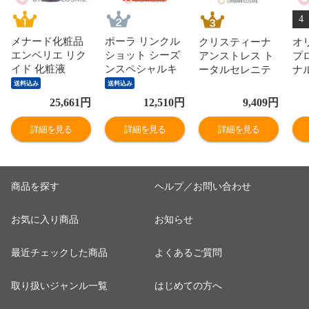
4
メナード化粧品
ポーラ リンクル
クリスティーナ
オ
エンベリエ リク
ショット シーズ
アンストレス ト
プ
イド 化粧液
ンスペシャルキ
ータルセレニテ
ナ
130ml
ット V 国内正規
ィセラム 30ml 美
10
送料込み
送料込み
品
容液
25,661
円
12,510
円
9,409
円
詳細を見る
詳細を見る
詳細を見る
商品を探す
ヘルプ／お問い合わせ
お気に入り商品
お知らせ
最近チェックした商品
よくあるご質問
取り扱いジャンル一覧
はじめての方へ