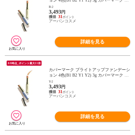
ョン 4色(B1 B2 Y1 Y2) 3g カバーマーク コ
ンシーラー 化粧下地 COVERMARK(coverm
B-2
3,493
ark)
円
31
アーバンコスメ
詳細を見る
8/8時点_ポイント最大11倍
カバーマーク ブライトアップファンデーシ
ョン 4色(B1 B2 Y1 Y2) 3g カバーマーク コ
ンシーラー 化粧下地 COVERMARK(coverm
Y-2
3,493
ark)
円
31
アーバンコスメ
詳細を見る