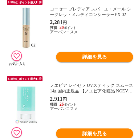
8/8時点_ポイント最大11倍
コーセー プレディア スパ・エ・メール シ
ークレットメルティコンシーラーEX 02 6m
l
2,281
円
20
アーバンコスメ
詳細を見る
8/8時点_ポイント最大11倍
ノエビア レイセラ UVスティック スムース
14g 国内正規品 【ノエビア化粧品 NOEVIR
日焼け止め】
2,911
円
26
アーバンコスメ
詳細を見る