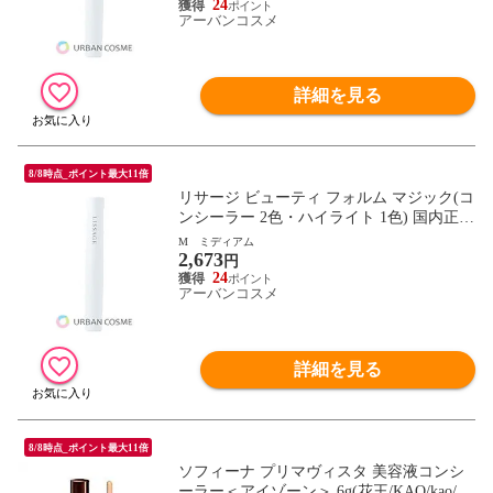
24
アーバンコスメ
詳細を見る
8/8時点_ポイント最大11倍
リサージ ビューティ フォルム マジック(コ
ンシーラー 2色・ハイライト 1色) 国内正規
品 M ミディアム
M ミディアム
2,673
円
24
アーバンコスメ
詳細を見る
8/8時点_ポイント最大11倍
ソフィーナ プリマヴィスタ 美容液コンシ
ーラー＜アイゾーン＞ 6g(花王/KAO/kao/PR