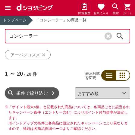
閲覧履歴
お気に入り
検索
カート
トップページ
「コンシーラー」の商品一覧
検索
アーバンコスメ
1
～
20
表示形式
/
20
件
を変更
リスト
グリッド
条件で絞り込む
※
「ポイント最大○倍」と記載された商品については、各商品ごとに設定され
たキャンペーン条件（エントリー含む）によりポイント付与倍率が決定し
ます。
ポイントアップの条件は各商品に設定されたキャンペーンにより異なりま
すので、詳細は各商品詳細ページよりご確認ください。