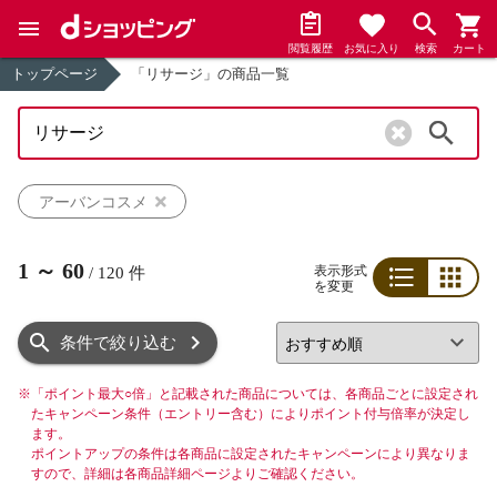
閲覧履歴
お気に入り
検索
カート
トップページ
「リサージ」の商品一覧
検索
アーバンコスメ
1
～
60
表示形式
/
120
件
を変更
リスト
グリッド
条件で絞り込む
※
「ポイント最大○倍」と記載された商品については、各商品ごとに設定され
たキャンペーン条件（エントリー含む）によりポイント付与倍率が決定し
ます。
ポイントアップの条件は各商品に設定されたキャンペーンにより異なりま
すので、詳細は各商品詳細ページよりご確認ください。