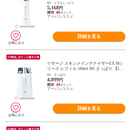
GE 化粧液 コラーゲン ハリ】
M3 とてもしっとり
5,168
円
46
アーバンコスメ
詳細を見る
8/9時点_ポイント最大11倍
リサージ スキンメインテナイザーEX Mシ
リーズ レフィル 180ml M1 さっぱり 【LIS
SAGE 化粧液 コラーゲン ハリ】
M1 さっぱり
4,899
円
44
アーバンコスメ
詳細を見る
8/9時点_ポイント最大11倍