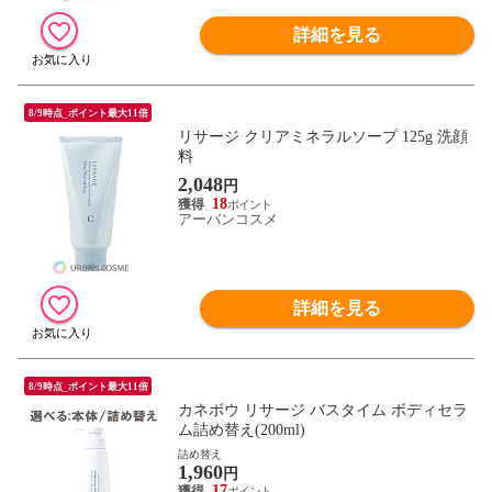
詳細を見る
8/9時点_ポイント最大11倍
リサージ クリアミネラルソープ 125g 洗顔
料
2,048
円
18
アーバンコスメ
詳細を見る
8/9時点_ポイント最大11倍
カネボウ リサージ バスタイム ボディセラ
ム詰め替え(200ml)
詰め替え
1,960
円
17