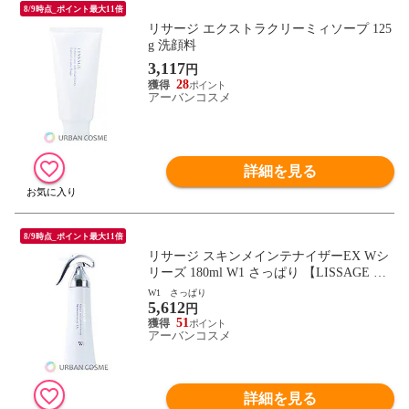
8/9時点_ポイント最大11倍
リサージ エクストラクリーミィソープ 125
g 洗顔料
3,117
円
28
アーバンコスメ
詳細を見る
8/9時点_ポイント最大11倍
リサージ スキンメインテナイザーEX Wシ
リーズ 180ml W1 さっぱり 【LISSAGE 化
粧液 コラーゲン ハリ】
W1 さっぱり
5,612
円
51
アーバンコスメ
詳細を見る