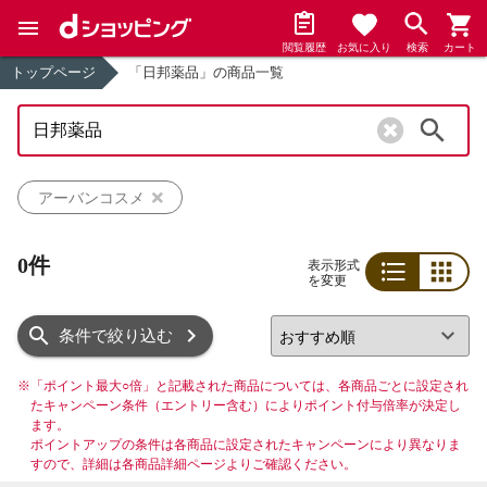
閲覧履歴
お気に入り
検索
カート
トップページ
「日邦薬品」の商品一覧
検索
アーバンコスメ
0件
表示形式
を変更
リスト
グリッド
条件で絞り込む
※
「ポイント最大○倍」と記載された商品については、各商品ごとに設定され
たキャンペーン条件（エントリー含む）によりポイント付与倍率が決定し
ます。
ポイントアップの条件は各商品に設定されたキャンペーンにより異なりま
すので、詳細は各商品詳細ページよりご確認ください。