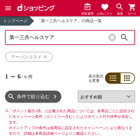
閲覧履歴
お気に入り
検索
カート
トップページ
「第一三共ヘルスケア」の商品一覧
検索
アーバンコスメ
1
～
6
表示形式
/
6
件
を変更
リスト
グリッド
条件で絞り込む
※
「ポイント最大○倍」と記載された商品については、各商品ごとに設定され
たキャンペーン条件（エントリー含む）によりポイント付与倍率が決定し
ます。
ポイントアップの条件は各商品に設定されたキャンペーンにより異なりま
すので、詳細は各商品詳細ページよりご確認ください。