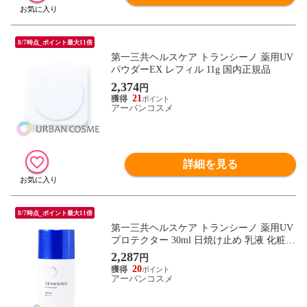
8/7時点_ポイント最大11倍
第一三共ヘルスケア トランシーノ 薬用UV
パウダーEX レフィル 11g 国内正規品
2,374
円
21
アーバンコスメ
詳細を見る
8/7時点_ポイント最大11倍
第一三共ヘルスケア トランシーノ 薬用UV
プロテクター 30ml 日焼け止め 乳液 化粧下
地
2,287
円
20
アーバンコスメ