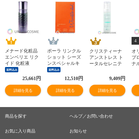
4
メナード化粧品
ポーラ リンクル
クリスティーナ
オ
エンベリエ リク
ショット シーズ
アンストレス ト
プ
イド 化粧液
ンスペシャルキ
ータルセレニテ
ナ
130ml
ット V 国内正規
ィセラム 30ml 美
10
送料込み
送料込み
品
容液
25,661
円
12,510
円
9,409
円
詳細を見る
詳細を見る
詳細を見る
商品を探す
ヘルプ／お問い合わせ
お気に入り商品
お知らせ