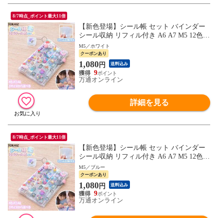
8/7時点_ポイント最大11倍
【新色登場】シール帳 セット バインダー
シール収納 リフィル付き A6 A7 M5 12色
クリア シールバインダー 手帳 持ち運び ミ
M5／ホワイト
ニサイズ 透明 推し活グッズ 文房具 ステッ
クーポンあり
カー 収納ファイル
1,080
円
送料込み
9
万通オンライン
詳細を見る
8/7時点_ポイント最大11倍
【新色登場】シール帳 セット バインダー
シール収納 リフィル付き A6 A7 M5 12色
クリア シールバインダー 手帳 持ち運び ミ
M5／ブルー
ニサイズ 透明 推し活グッズ 文房具 ステッ
クーポンあり
カー 収納ファイル
1,080
円
送料込み
9
万通オンライン