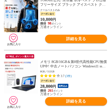
TOKAIZ公式! 水冷服 水冷ベスト プロ仕様
フリーサイズ ブラック アイスベスト クー
ラーベスト 冷却ベスト 水冷ベスト 暑さ対
クールベストのみ
策 節電対策 酷暑対策
クーポンあり
10,800
円
98
万通オンライン
詳細を見る
8/7時点_ポイント最大11倍
メモリ 8GB/16GB＆第8世代高性能CPU無償
UP中! 中古ノートパソコン Windows11 ssd 1
28GB/256GB/512GB 中古パソコン ノート
8GB／512GB
Windows11 おまかせパソコン 無線LAN DV
3.7
(3件)
Dドライブ Office付き
クーポンあり
28,800
円
送料込み
261
万通オンライン
詳細を見る