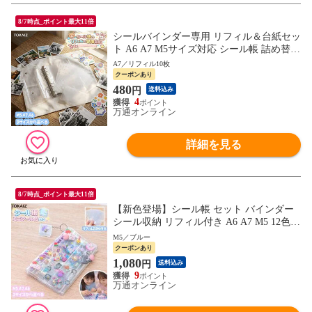
8/7時点_ポイント最大11倍
シールバインダー専用 リフィル＆台紙セッ
ト A6 A7 M5サイズ対応 シール帳 詰め替え
用 収納ファイル 文具 ステッカー 整理
A7／リフィル10枚
クーポンあり
480
円
送料込み
4
万通オンライン
詳細を見る
8/7時点_ポイント最大11倍
【新色登場】シール帳 セット バインダー
シール収納 リフィル付き A6 A7 M5 12色
クリア シールバインダー 手帳 持ち運び ミ
M5／ブルー
ニサイズ 透明 推し活グッズ ステッカー 収
クーポンあり
納ファイル
1,080
円
送料込み
9
万通オンライン