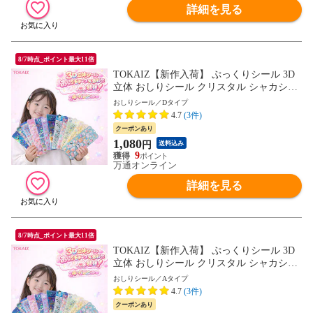
詳細を見る
8/7時点_ポイント最大11倍
TOKAIZ【新作入荷】 ぷっくりシール 3D
立体 おしりシール クリスタル シャカシャ
カシール カプセルステッカー コットンシ
おしりシール／Dタイプ
ール ボンボンシール キャラクター ご褒美
4.7
(3件)
シール おしりぷにぷにシール 送料無料 子
クーポンあり
供 キッズ デコ ステッカー
1,080
円
送料込み
9
万通オンライン
詳細を見る
8/7時点_ポイント最大11倍
TOKAIZ【新作入荷】 ぷっくりシール 3D
立体 おしりシール クリスタル シャカシャ
カシール カプセルステッカー コットンシ
おしりシール／Aタイプ
ール ボンボンシール キャラクター ご褒美
4.7
(3件)
シール おしりぷにぷにシール 送料無料 子
クーポンあり