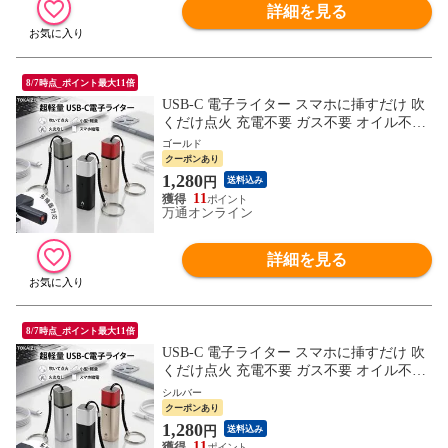
詳細を見る
8/7時点_ポイント最大11倍
USB-C 電子ライター スマホに挿すだけ 吹
くだけ点火 充電不要 ガス不要 オイル不要
無火 防風 安全設計 超ミニサイズ 高耐久
ゴールド
喫煙具 雑貨 プレゼント ギフト LLI-002 TO
クーポンあり
KAIZ Lite
1,280
円
送料込み
11
万通オンライン
詳細を見る
8/7時点_ポイント最大11倍
USB-C 電子ライター スマホに挿すだけ 吹
くだけ点火 充電不要 ガス不要 オイル不要
無火 防風 安全設計 超ミニサイズ 高耐久
シルバー
喫煙具 雑貨 プレゼント ギフト LLI-002 TO
クーポンあり
KAIZ Lite
1,280
円
送料込み
11