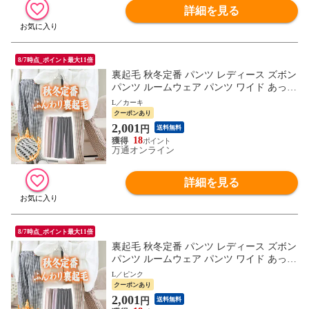
詳細を見る
8/7時点_ポイント最大11倍
裏起毛 秋冬定番 パンツ レディース ズボン
パンツ ルームウェア パンツ ワイド あった
か ズボン 美脚 ゆったり スウェット 通勤
L／カーキ
部屋着 きれいめ 防寒 厚手 体型カバー 選
クーポンあり
べる丈 イージーパンツ 高身長 低身長 暖パ
2,001
円
送料無料
ン 黒 TOKAIZ Lite
18
万通オンライン
詳細を見る
8/7時点_ポイント最大11倍
裏起毛 秋冬定番 パンツ レディース ズボン
パンツ ルームウェア パンツ ワイド あった
か ズボン 美脚 ゆったり スウェット 通勤
L／ピンク
部屋着 きれいめ 防寒 厚手 体型カバー 選
クーポンあり
べる丈 イージーパンツ 高身長 低身長 暖パ
2,001
円
送料無料
ン 黒 TOKAIZ Lite