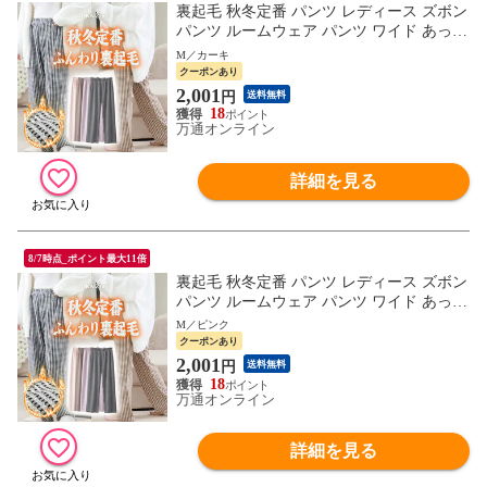
裏起毛 秋冬定番 パンツ レディース ズボン
パンツ ルームウェア パンツ ワイド あった
か ズボン 美脚 ゆったり スウェット 通勤
M／カーキ
部屋着 きれいめ 防寒 厚手 体型カバー 選
クーポンあり
べる丈 イージーパンツ 高身長 低身長 暖パ
2,001
円
送料無料
ン 黒 TOKAIZ Lite
18
万通オンライン
詳細を見る
8/7時点_ポイント最大11倍
裏起毛 秋冬定番 パンツ レディース ズボン
パンツ ルームウェア パンツ ワイド あった
か ズボン 美脚 ゆったり スウェット 通勤
M／ピンク
部屋着 きれいめ 防寒 厚手 体型カバー 選
クーポンあり
べる丈 イージーパンツ 高身長 低身長 暖パ
2,001
円
送料無料
ン 黒 TOKAIZ Lite
18
万通オンライン
詳細を見る