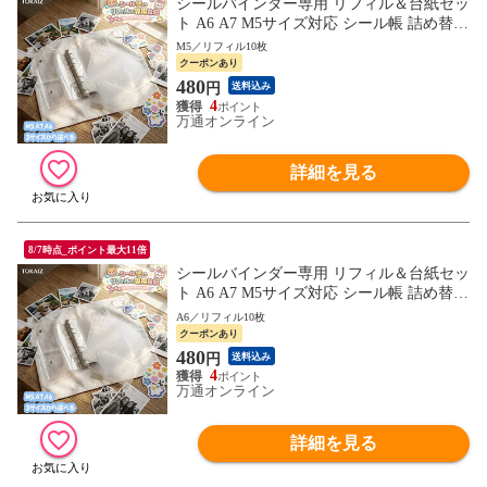
シールバインダー専用 リフィル＆台紙セッ
ト A6 A7 M5サイズ対応 シール帳 詰め替え
用 収納ファイル 文具 ステッカー 整理
M5／リフィル10枚
クーポンあり
480
円
送料込み
4
万通オンライン
詳細を見る
8/7時点_ポイント最大11倍
シールバインダー専用 リフィル＆台紙セッ
ト A6 A7 M5サイズ対応 シール帳 詰め替え
用 収納ファイル 文具 ステッカー 整理
A6／リフィル10枚
クーポンあり
480
円
送料込み
4
万通オンライン
詳細を見る