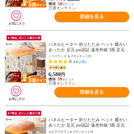
54
万通オンライン
詳細を見る
8/7時点_ポイント最大11倍
パネルヒーター 折りたたみ ペット 暖かい
あったか 足元 pse認証 遠赤外線 3面 足元ヒ
ーター デスク ヒーター 足元 暖房 オフィ
ノースウッズ ＆ブランケット付
ス フットヒーター ヒーター 薄型 電気ヒー
4.0
(1件)
ター こたつ 省エネ 冬 暖房器具 TOKAIZ
クーポンあり
6,580
円
59
万通オンライン
詳細を見る
8/7時点_ポイント最大11倍
パネルヒーター 折りたたみ ペット 暖かい
あったか 足元 pse認証 遠赤外線 3面 足元ヒ
ーター デスク ヒーター 足元 暖房 オフィ
セピアブラウン＆ブランケット付