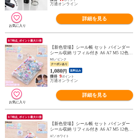
万通オンライン
詳細を見る
8/7時点_ポイント最大11倍
【新色登場】シール帳 セット バインダー
シール収納 リフィル付き A6 A7 M5 12色
クリア シールバインダー 手帳 持ち運び ミ
M5／ピンク
ニサイズ 透明 推し活グッズ ステッカー 収
クーポンあり
納ファイル
1,080
円
送料込み
9
万通オンライン
詳細を見る
8/7時点_ポイント最大11倍
【新色登場】シール帳 セット バインダー
シール収納 リフィル付き A6 A7 M5 12色
クリア シールバインダー 手帳 持ち運び ミ
A7／ホワイト