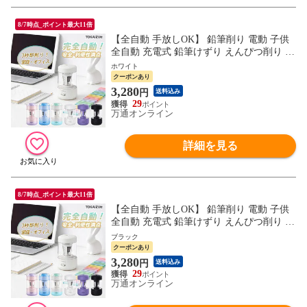
8/7時点_ポイント最大11倍
【全自動 手放しOK】 鉛筆削り 電動 子供
全自動 充電式 鉛筆けずり えんぴつ削り U
SB Type-C 自動送り 自動戻り 芯先調整 小
ホワイト
学生 進学 入学準備 入学祝い 1年保証 ギフ
クーポンあり
ト TOKAIZ Lite
3,280
円
送料込み
29
万通オンライン
詳細を見る
8/7時点_ポイント最大11倍
【全自動 手放しOK】 鉛筆削り 電動 子供
全自動 充電式 鉛筆けずり えんぴつ削り U
SB Type-C 自動送り 自動戻り 芯先調整 小
ブラック
学生 進学 入学準備 入学祝い 1年保証 ギフ
クーポンあり
ト TOKAIZ Lite
3,280
円
送料込み
29
万通オンライン