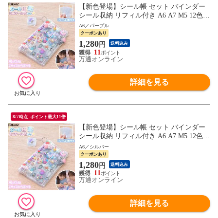
【新色登場】シール帳 セット バインダー
シール収納 リフィル付き A6 A7 M5 12色
クリア シールバインダー 手帳 持ち運び ミ
A6／パープル
ニサイズ 透明 推し活グッズ ステッカー 収
クーポンあり
納ファイル
1,280
円
送料込み
11
万通オンライン
詳細を見る
8/7時点_ポイント最大11倍
【新色登場】シール帳 セット バインダー
シール収納 リフィル付き A6 A7 M5 12色
クリア シールバインダー 手帳 持ち運び ミ
A6／シルバー
ニサイズ 透明 推し活グッズ ステッカー 収
クーポンあり
納ファイル
1,280
円
送料込み
11
万通オンライン
詳細を見る