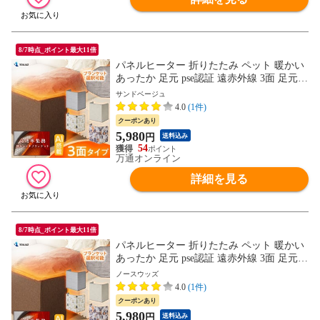
8/7時点_ポイント最大11倍
パネルヒーター 折りたたみ ペット 暖かい
あったか 足元 pse認証 遠赤外線 3面 足元ヒ
ーター デスク ヒーター 足元 暖房 オフィ
サンドベージュ
ス フットヒーター ヒーター 薄型 電気ヒー
4.0
(1件)
ター こたつ 省エネ 暖房器具 TOKAIZ
クーポンあり
5,980
円
送料込み
54
万通オンライン
詳細を見る
8/7時点_ポイント最大11倍
パネルヒーター 折りたたみ ペット 暖かい
あったか 足元 pse認証 遠赤外線 3面 足元ヒ
ーター デスク ヒーター 足元 暖房 オフィ
ノースウッズ
ス フットヒーター ヒーター 薄型 電気ヒー
4.0
(1件)
ター こたつ 省エネ 暖房器具 TOKAIZ
クーポンあり
5,980
円
送料込み