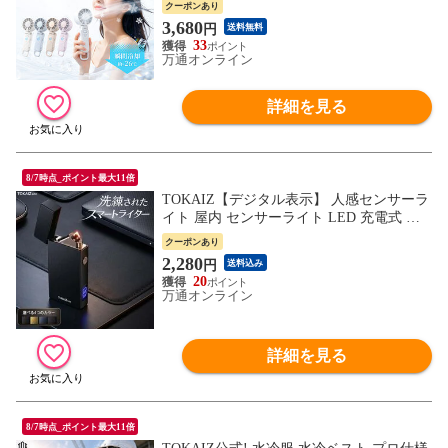
mAh 軽量 195g ブリージングランプ 静音
クーポンあり
ネッククーラー 暑さ対策 通勤 通学 フェス
3,680
円
送料無料
フローナファンNeo
33
万通オンライン
詳細を見る
8/7時点_ポイント最大11倍
TOKAIZ【デジタル表示】 人感センサーラ
イト 屋内 センサーライト LED 充電式 照
明 角度調整 磁石 マグネットライト 廊下
クーポンあり
階段 玄関 足元灯 補助灯 寝室 クローゼッ
2,280
円
送料込み
ト キッチン 節電 防災 コンパクト 小型 お
20
しゃれ 明るい 昼白色 温白色 電球色
万通オンライン
詳細を見る
8/7時点_ポイント最大11倍