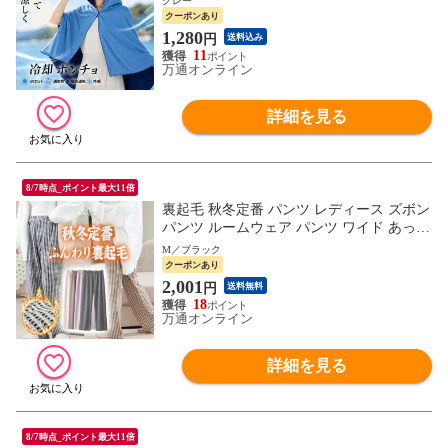
グレー
洗える
クーポンあり
1,280
円
送料込み
11
万通オンライン
詳細を見る
8/7時点_ポイント最大11倍
裏起毛 秋冬定番 パンツ レディース ズボン
パンツ ルームウェア パンツ ワイド あった
か ズボン 美脚 ゆったり スウェット 通勤
M／ブラック
部屋着 きれいめ 防寒 厚手 体型カバー 選
クーポンあり
べる丈 イージーパンツ 高身長 低身長 暖パ
2,001
円
送料無料
ン 黒 TOKAIZ Lite
18
万通オンライン
詳細を見る
8/7時点_ポイント最大11倍