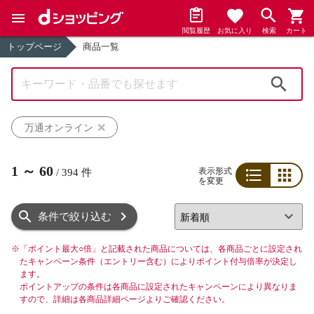
閲覧履歴
お気に入り
検索
カート
トップページ
商品一覧
検索
万通オンライン
1
～
60
表示形式
/
394
件
を変更
リスト
グリッド
条件で絞り込む
※
「ポイント最大○倍」と記載された商品については、各商品ごとに設定され
たキャンペーン条件（エントリー含む）によりポイント付与倍率が決定し
ます。
ポイントアップの条件は各商品に設定されたキャンペーンにより異なりま
すので、詳細は各商品詳細ページよりご確認ください。