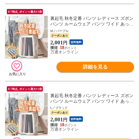
8/7時点_ポイント最大11倍
裏起毛 秋冬定番 パンツ レディース ズボン
パンツ ルームウェア パンツ ワイド あった
か ズボン 美脚 ゆったり スウェット 通勤
M／パープル
部屋着 きれいめ 防寒 厚手 体型カバー 選
クーポンあり
べる丈 イージーパンツ 高身長 低身長 暖パ
2,001
円
送料無料
ン 黒 TOKAIZ Lite
18
万通オンライン
詳細を見る
8/7時点_ポイント最大11倍
裏起毛 秋冬定番 パンツ レディース ズボン
パンツ ルームウェア パンツ ワイド あった
か ズボン 美脚 ゆったり スウェット 通勤
L／ブラック
部屋着 きれいめ 防寒 厚手 体型カバー 選
クーポンあり
べる丈 イージーパンツ 高身長 低身長 暖パ
2,001
円
送料無料
ン 黒 TOKAIZ Lite
18
万通オンライン