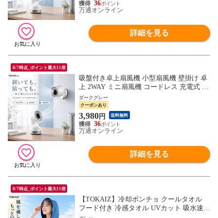
OKAIZ
36
万通オンライン
詳細を見る
8/7時点_ポイント最大11倍
吸盤付き卓上扇風機 小型扇風機 壁掛け 卓
上 2WAY ミニ扇風機 コードレス 充電式 40
00mAh 6段階風量 首振り 静音 軽量 おしゃ
ダークグレー
れ コンパクト デスクファン 洗面所 トイレ
クーポンあり
キッチン オフィス 暑さ対策 熱中症対策 T
3,980
円
送料無料
OKAIZ
36
万通オンライン
詳細を見る
8/7時点_ポイント最大11倍
【TOKAIZ】冷却ポンチョ クールタオル
フード付き 冷感タオル UVカット 吸水速乾
メッシュ生地 熱中症対策 日焼け防止 軽量