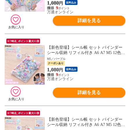
供 キッズ デコ ステッカー
1,080
円
送料込み
9
万通オンライン
詳細を見る
8/7時点_ポイント最大11倍
【新色登場】シール帳 セット バインダー
シール収納 リフィル付き A6 A7 M5 12色
クリア シールバインダー 手帳 持ち運び ミ
M5／パープル
ニサイズ 透明 推し活グッズ ステッカー 収
クーポンあり
納ファイル
1,080
円
送料込み
9
万通オンライン
詳細を見る
8/7時点_ポイント最大11倍
【新色登場】シール帳 セット バインダー
シール収納 リフィル付き A6 A7 M5 12色
クリア シールバインダー 手帳 持ち運び ミ