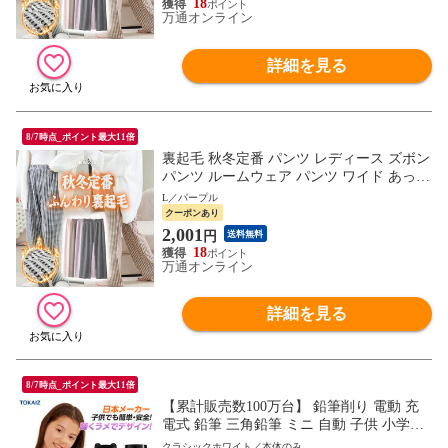
18
万通オンライン
詳細を見る
8/7時点_ポイント最大11倍
裏起毛 秋冬定番 パンツ レディース ズボン
パンツ ルームウェア パンツ ワイド あった
か ズボン 美脚 ゆったり スウェット 通勤
L／パープル
部屋着 きれいめ 防寒 厚手 体型カバー 選
クーポンあり
べる丈 イージーパンツ 高身長 低身長 暖パ
2,001
円
送料無料
ン 黒 TOKAIZ Lite
18
万通オンライン
詳細を見る
8/7時点_ポイント最大11倍
【累計販売数100万台】 鉛筆削り 電動 充
電式 鉛筆 三角鉛筆 ミニ 自動 子供 小学生
おしゃれ 静音 小型 受験 鉛筆けずり 女の
クラシックホワイト／本体のみ