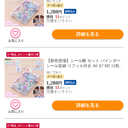
A6／ピンク
ニサイズ 透明 推し活グッズ ステッカー 収
クーポンあり
納ファイル
1,280
円
送料込み
11
万通オンライン
詳細を見る
8/7時点_ポイント最大11倍
【新色登場】シール帳 セット バインダー
シール収納 リフィル付き A6 A7 M5 12色
クリア シールバインダー 手帳 持ち運び ミ
A6／ブルー
ニサイズ 透明 推し活グッズ ステッカー 収
クーポンあり
納ファイル
1,280
円
送料込み
11
万通オンライン
詳細を見る
8/7時点_ポイント最大11倍