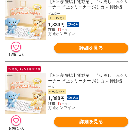
【2026新登場】電動消しゴム 消しゴムクリ
ーナー 卓上クリーナー 消しカス 掃除機 子
供 ギフト かわいい 鉛筆用 電池式 替え芯2
イエロー
本入 文房具 卒園 入学 祝い 子ども 誕生日
クーポンあり
プレゼント 静音 軽量 女の子 男の子 幼稚
1,880
円
送料込み
園 小学校 字消器 贈り物 TOKAIZ Lite
17
万通オンライン
詳細を見る
8/7時点_ポイント最大11倍
【2026新登場】電動消しゴム 消しゴムクリ
ーナー 卓上クリーナー 消しカス 掃除機 子
供 ギフト かわいい 鉛筆用 電池式 替え芯2
ブルー
本入 文房具 卒園 入学 祝い 子ども 誕生日
クーポンあり
プレゼント 静音 軽量 女の子 男の子 幼稚
1,880
円
送料込み
園 小学校 字消器 贈り物 TOKAIZ Lite
17
万通オンライン
詳細を見る