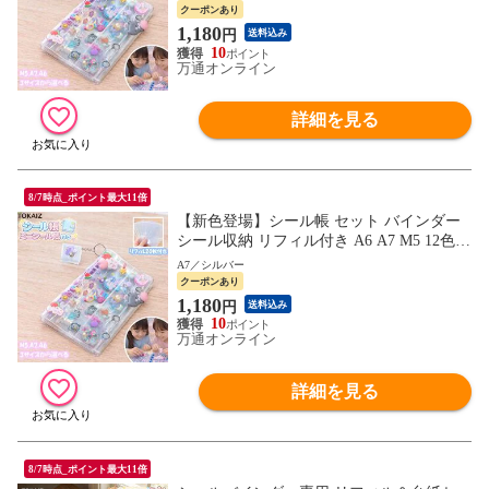
ニサイズ 透明 推し活グッズ ステッカー 収
クーポンあり
納ファイル
1,180
円
送料込み
10
万通オンライン
詳細を見る
8/7時点_ポイント最大11倍
【新色登場】シール帳 セット バインダー
シール収納 リフィル付き A6 A7 M5 12色
クリア シールバインダー 手帳 持ち運び ミ
A7／シルバー
ニサイズ 透明 推し活グッズ ステッカー 収
クーポンあり
納ファイル
1,180
円
送料込み
10
万通オンライン
詳細を見る
8/7時点_ポイント最大11倍