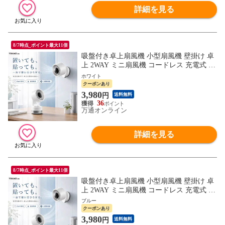
詳細を見る
8/7時点_ポイント最大11倍
吸盤付き卓上扇風機 小型扇風機 壁掛け 卓
上 2WAY ミニ扇風機 コードレス 充電式 40
00mAh 6段階風量 首振り 静音 軽量 おしゃ
ホワイト
れ コンパクト デスクファン 洗面所 トイレ
クーポンあり
キッチン オフィス 暑さ対策 熱中症対策 T
3,980
円
送料無料
OKAIZ
36
万通オンライン
詳細を見る
8/7時点_ポイント最大11倍
吸盤付き卓上扇風機 小型扇風機 壁掛け 卓
上 2WAY ミニ扇風機 コードレス 充電式 40
00mAh 6段階風量 首振り 静音 軽量 おしゃ
ブルー
れ コンパクト デスクファン 洗面所 トイレ
クーポンあり
キッチン オフィス 暑さ対策 熱中症対策 T
3,980
円
送料無料