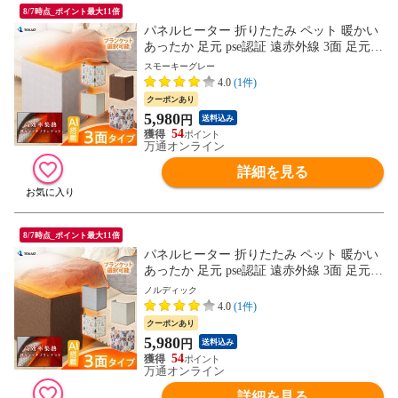
8/7時点_ポイント最大11倍
パネルヒーター 折りたたみ ペット 暖かい
あったか 足元 pse認証 遠赤外線 3面 足元ヒ
ーター デスク ヒーター 足元 暖房 オフィ
スモーキーグレー
ス フットヒーター ヒーター 薄型 電気ヒー
4.0
(1件)
ター こたつ 省エネ 冬 暖房器具 TOKAIZ
クーポンあり
5,980
円
送料込み
54
万通オンライン
詳細を見る
8/7時点_ポイント最大11倍
パネルヒーター 折りたたみ ペット 暖かい
あったか 足元 pse認証 遠赤外線 3面 足元ヒ
ーター デスク ヒーター 足元 暖房 オフィ
ノルディック
ス フットヒーター ヒーター 薄型 電気ヒー
4.0
(1件)
ター こたつ 省エネ 暖房器具 TOKAIZ
クーポンあり
5,980
円
送料込み
54
万通オンライン
詳細を見る