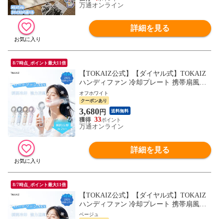
万通オンライン
詳細を見る
8/7時点_ポイント最大11倍
【TOKAIZ公式】【ダイヤル式】TOKAIZ
ハンディファン 冷却プレート 携帯扇風機
100段階風量 小型 卓上 首掛け 6WAY 4000
オフホワイト
mAh 軽量 195g ブリージングランプ 静音
クーポンあり
ネッククーラー 暑さ対策 通勤 通学 フェス
3,680
円
送料無料
フローナファンNeo
33
万通オンライン
詳細を見る
8/7時点_ポイント最大11倍
【TOKAIZ公式】【ダイヤル式】TOKAIZ
ハンディファン 冷却プレート 携帯扇風機
100段階風量 小型 卓上 首掛け 6WAY 4000
ベージュ