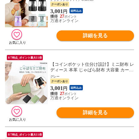
子 男の子 コンパクト 削りすぎ防止 誕生日
クーポンあり
入学祝い プレゼント TOKAIZ トカイズ 文
3,001
円
送料込み
房具
27
万通オンライン
詳細を見る
8/7時点_ポイント最大11倍
【コインポケット仕分け設計】ミニ財布 レ
ディース 本革 じゃばら財布 大容量 カード
収納 小銭仕分け 外ポケット付き スキミン
グレー
グ防止 かわいい ブランド コインソート 小
クーポンあり
銭入れ レシートも収納可能 プレゼント TO
3,001
円
送料込み
KAIZ Lite
27
万通オンライン
詳細を見る
8/7時点_ポイント最大11倍