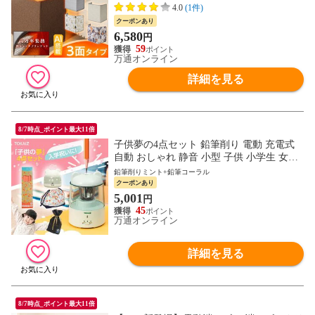
ス フットヒーター ヒーター 薄型 電気ヒー
4.0
(1件)
ター こたつ 省エネ 暖房器具 TOKAIZ
クーポンあり
6,580
円
59
万通オンライン
詳細を見る
8/7時点_ポイント最大11倍
子供夢の4点セット 鉛筆削り 電動 充電式
自動 おしゃれ 静音 小型 子供 小学生 女の
子 男の子 コンパクト 削りすぎ防止 誕生日
鉛筆削りミント+鉛筆コーラル
入学祝い プレゼント TOKAIZ
クーポンあり
5,001
円
45
万通オンライン
詳細を見る
8/7時点_ポイント最大11倍