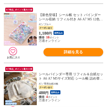
8/7時点_ポイント最大11倍
【新色登場】シール帳 セット バインダー
シール収納 リフィル付き A6 A7 M5 12色
クリア シールバインダー 手帳 持ち運び ミ
A7／ブルー
ニサイズ 透明 推し活グッズ ステッカー 収
クーポンあり
納ファイル
1,180
円
送料込み
10
万通オンライン
詳細を見る
8/7時点_ポイント最大11倍
シールバインダー専用 リフィル＆台紙セッ
ト A6 A7 M5サイズ対応 シール帳 詰め替え
用 収納ファイル 文具 ステッカー 整理
A7／専用台紙10枚
クーポンあり
480
円
送料込み
4
万通オンライン