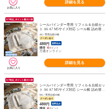
詳細を見る
8/7時点_ポイント最大11倍
シールバインダー専用 リフィル＆台紙セッ
ト A6 A7 M5サイズ対応 シール帳 詰め替え
用 収納ファイル 文具 ステッカー 整理
A6／専用台紙10枚
クーポンあり
480
円
送料込み
4
万通オンライン
詳細を見る
8/7時点_ポイント最大11倍
シールバインダー専用 リフィル＆台紙セッ
ト A6 A7 M5サイズ対応 シール帳 詰め替え
用 収納ファイル 文具 ステッカー 整理
M5／専用台紙10枚
クーポンあり
480
円
送料込み
4