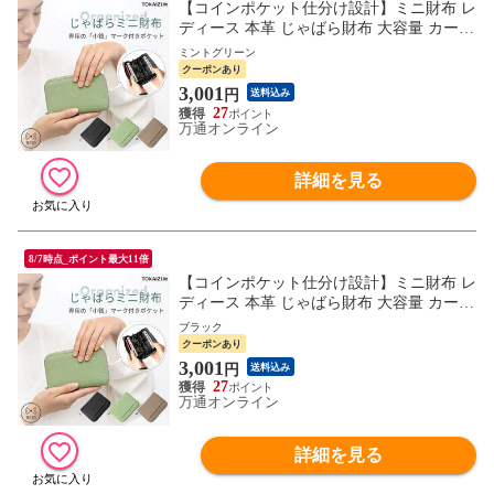
【コインポケット仕分け設計】ミニ財布 レ
ディース 本革 じゃばら財布 大容量 カード
収納 小銭仕分け 外ポケット付き スキミン
ミントグリーン
グ防止 かわいい ブランド コインソート 小
クーポンあり
銭入れ レシートも収納可能 プレゼント TO
3,001
円
送料込み
KAIZ Lite
27
万通オンライン
詳細を見る
8/7時点_ポイント最大11倍
【コインポケット仕分け設計】ミニ財布 レ
ディース 本革 じゃばら財布 大容量 カード
収納 小銭仕分け 外ポケット付き スキミン
ブラック
グ防止 かわいい ブランド コインソート 小
クーポンあり
銭入れ レシートも収納可能 プレゼント TO
3,001
円
送料込み
KAIZ Lite
27
万通オンライン
詳細を見る