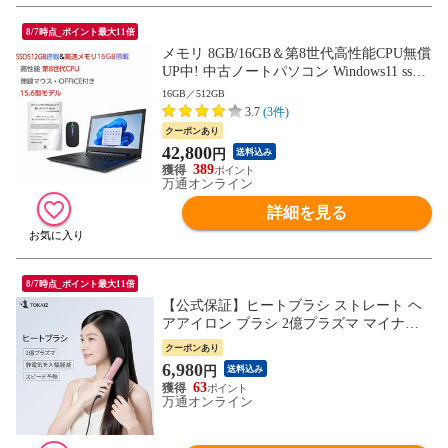
8/7時点_ポイント最大11倍
メモリ 8GB/16GB＆第8世代高性能CPU無償
UP中! 中古ノートパソコン Windows11 ssd 1
28GB/256GB/512GB 中古パソコン ノート
16GB／512GB
Windows11 おまかせパソコン 無線LAN DV
3.7
(3件)
Dドライブ Office付き
クーポンあり
42,800
円
送料込み
389
万通オンライン
詳細を見る
8/7時点_ポイント最大11倍
【公式保証】ヒートブラシ ストレート ヘ
アアイロン ブラシ 2億プラズマ マイナス
イオン 130℃〜210℃ 自動OFF ストレート
クーポンあり
ブラシ 和柄 TOKAIZ THB-P01
6,980
円
送料込み
63
万通オンライン