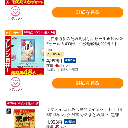
詳細を見る
タイムセール
8/9時点_ポイント最大11倍
【在庫過多のため見切り品セール★40％OF
Fセール 8,400円 ⇒ 送料無料4,999円！】お
うちで凍らせて食べるアイス 【甘酒】業務
甘酒
用48本(4本×12袋) 谷尾食糧工業 アイス あ
クーポンあり
いす シャーベット 業務用 大容量 甘酒 ギ
4,999
円
送料込み
フト 贈り物 御中元 お中元 残暑見舞い 夏
46
ギフト
越前かに職人 甲羅組
詳細を見る
8/9時点_ポイント最大11倍
タマノイ はちみつ黒酢ダイエット 125ml 4
8本 (紙パック24本入×2 まとめ買い) 黒酢飲
料 飲む酢 ビタミンC 酢飲料
4,953
円
送料込み
45