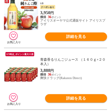
6本
クーポンあり
3,950
円
36
アイリスオーヤマ公式通販サイト アイリスプ
ラザ
詳細を見る
8/9時点_ポイント最大11倍
青森香るりんごジュース （１６０ｇ×２０
本入）
3,888
円
36
爽快ドラッグ(Rakuten Direct)
詳細を見る