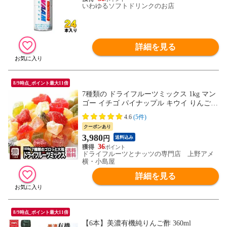
いわゆるソフトドリンクのお店
詳細を見る
8/9時点_ポイント最大11倍
7種類の ドライフルーツミックス 1kg マン
ゴー イチゴ パイナップル キウイ りんご
パパイヤ メロン ミックスドライフルーツ
4.6
(5件)
ヨーグルト におすすめドライフルーツ ミ
クーポンあり
ックス ドライフルーツ 専門店 送料無料 上
3,980
円
送料込み
野 アメ横 dryfruits
36
ドライフルーツとナッツの専門店 上野アメ
横・小島屋
詳細を見る
8/9時点_ポイント最大11倍
【6本】美濃有機純りんご酢 360ml