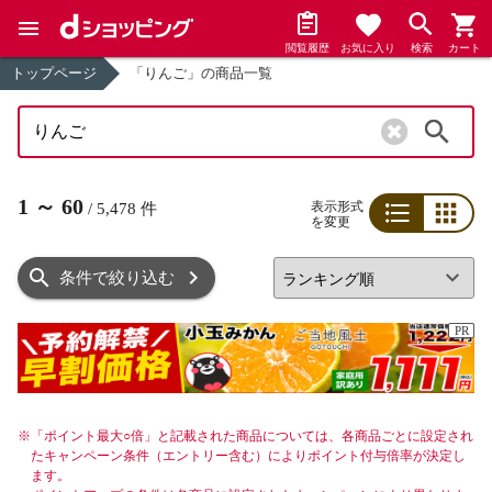
閲覧履歴
お気に入り
検索
カート
トップページ
「りんご」の商品一覧
検索
1
～
60
表示形式
/
5,478
件
を変更
リスト
グリッド
条件で絞り込む
PR
※
「ポイント最大○倍」と記載された商品については、各商品ごとに設定され
たキャンペーン条件（エントリー含む）によりポイント付与倍率が決定し
ます。