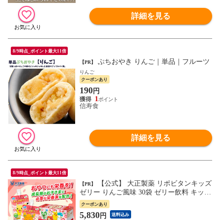
詳細を見る
8/9時点_ポイント最大11倍
ぷちおやき りんご｜単品｜フルーツ
【PR】
りんご
クーポンあり
190
円
1
信寿食
詳細を見る
8/9時点_ポイント最大11倍
【公式】 大正製薬 リポビタンキッズ
【PR】
ゼリー りんご風味 30袋 ゼリー飲料 キッズ
子ども 子供 男の子 女の子 小学生 熱中症
クーポンあり
グッズ 飲み物 ポケモン ゼリー 飲料 りん
5,830
円
送料込み
ご リンゴ ドリンク エネルギー ビタミン