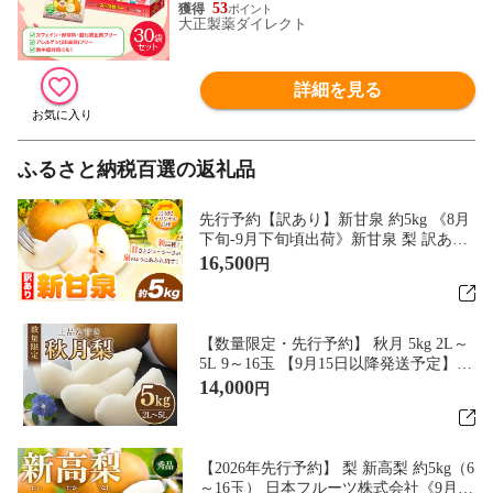
53
栄養 まとめ買い 夏バテ 清涼飲料水
大正製薬ダイレクト
詳細を見る
ふるさと納税百選の返礼品
先行予約【訳あり】新甘泉 約5kg 《8月
下旬-9月下旬頃出荷》新甘泉 梨 訳あり
ご家庭用 鳥取県 八頭町 なし 果物 フル
16,500
円
ーツ 特産品 送料無料 果汁 デザート 八
頭 ---yazu_zsy_75_5kg---
【数量限定・先行予約】 秋月 5kg 2L～
5L 9～16玉 【9月15日以降発送予定】 7
0-D
14,000
円
【2026年先行予約】 梨 新高梨 約5kg（6
～16玉） 日本フルーツ株式会社《9月上