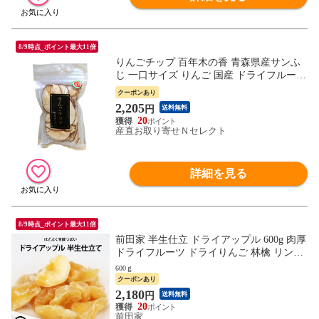
8/9時点_ポイント最大11倍
りんごチップ 百年木の香 青森県産サンふ
じ 一口サイズ りんご 国産 ドライフルーツ
アップル 青森 スナック菓子 おやつ おつま
クーポンあり
み チップス
2,205
円
送料無料
20
産直お取り寄せＮセレクト
詳細を見る
8/9時点_ポイント最大11倍
前田家 半生仕立 ドライアップル 600g 肉厚
ドライフルーツ ドライりんご 林檎 リンゴ
セミドライ ヨーグルト 紅茶 シリアル トッ
600ｇ
ピング 果物 朝食 健康 栄養 家庭用 業務用
クーポンあり
送料無料
2,180
円
送料無料
20
前田家