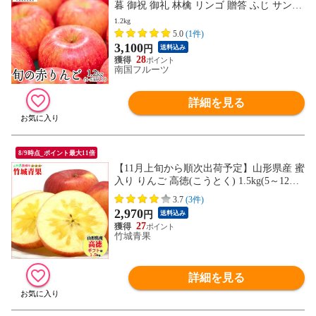
暮 御祝 御礼 林檎 リンゴ 贈答 ふじ サンふ
じ シナノスイート ジョナゴールド 青森 長
1.2kg
野）
5.0
(1件)
3,100
円
送料込み
28
南国フルーツ
詳細を見る
8/9時点_ポイント最大11倍
【11月上旬から順次出荷予定】山形県産 蜜
入り りんご 高徳(こうとく) 1.5kg(5～12玉
入り)※日時指定はメールで※
3.7
(3件)
2,970
円
送料込み
27
竹城青果
詳細を見る