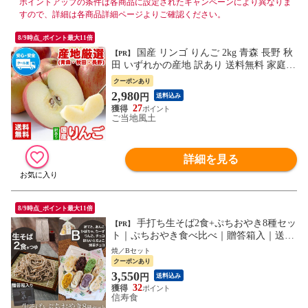
ポイントアップの条件は各商品に設定されたキャンペーンにより異なりま
すので、詳細は各商品詳細ページよりご確認ください。
8/9時点_ポイント最大11倍
国産 リンゴ りんご 2kg 青森 長野 秋
【PR】
田 いずれかの産地 訳あり 送料無料 家庭用
林檎 フルーツ 果物《1-5営業日以内に出荷
クーポンあり
予定 （土日祝除く）》---d2_cwapple_s_26_
2,980
円
送料込み
2980_2kg---
27
ご当地風土
詳細を見る
8/9時点_ポイント最大11倍
手打ち生そば2食+ぷちおやき8種セッ
【PR】
ト｜ぷちおやき食べ比べ｜贈答箱入｜送料
無料｜りんご ホワイトチョコ チョコ 抹茶
焼／Bセット
チョコ あんこ かぼちゃ チーズ ポテト｜B
クーポンあり
3,550
円
送料込み
32
信寿食