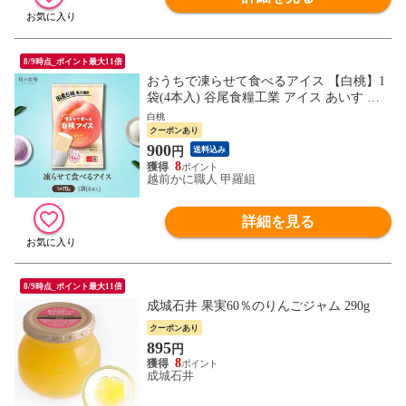
8/9時点_ポイント最大11倍
おうちで凍らせて食べるアイス 【白桃】1
袋(4本入) 谷尾食糧工業 アイス あいす シ
ャーベット 業務用 大容量 白桃
白桃
クーポンあり
900
円
送料込み
8
越前かに職人 甲羅組
詳細を見る
8/9時点_ポイント最大11倍
成城石井 果実60％のりんごジャム 290g
クーポンあり
895
円
8
成城石井