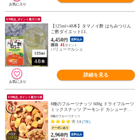
8/9時点_ポイント最大11倍
【125ml×48本】タマノイ酢 はちみつりん
ご酢ダイエットLL
4,450
円
送料込み
41
バリューマルシェ
詳細を見る
8/9時点_ポイント最大11倍
8種のフルーツナッツ 600g ドライフルーツ
ミックスナッツ アーモンド カシューナッ
ツ くるみ マカダミアナッツ バナナチップ
8種のフルーツナッツ
ス クランベリー レーズン りんご ナッツ
3.9
(7件)
フルーツ 食塩不使用
クーポンあり
2,960
円
送料込み