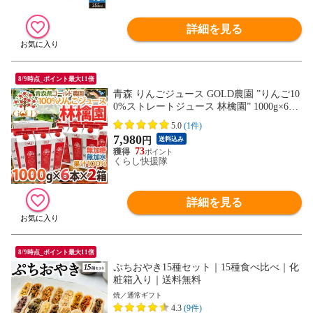
詳細を見る
8/9時点_ポイント最大11倍
青森 りんごジュース GOLD農園 ”りんご10
0%ストレートジュース 林檎園” 1000g×6本
×《2箱》 送料無料（配送業者:佐川急便も
5.0
(1件)
しくはヤマト運輸）〈*北海道・沖縄：追
7,980
円
送料込み
加送料必要〉
73
くらし快援隊
詳細を見る
8/9時点_ポイント最大11倍
ぷちおやき15種セット｜15種食べ比べ｜化
粧箱入り｜送料無料
焼／通常ギフト
4.3
(9件)