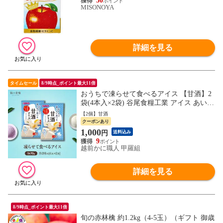
30
MISONOYA
詳細を見る
タイムセール
8/9時点_ポイント最大11倍
おうちで凍らせて食べるアイス 【甘酒】2
袋(4本入×2袋) 谷尾食糧工業 アイス あいす
シャーベット 業務用 大容量 甘酒
【2個】甘酒
クーポンあり
1,000
円
送料込み
9
越前かに職人 甲羅組
詳細を見る
8/9時点_ポイント最大11倍
旬の赤林檎 約1.2kg（4-5玉）（ギフト 御歳