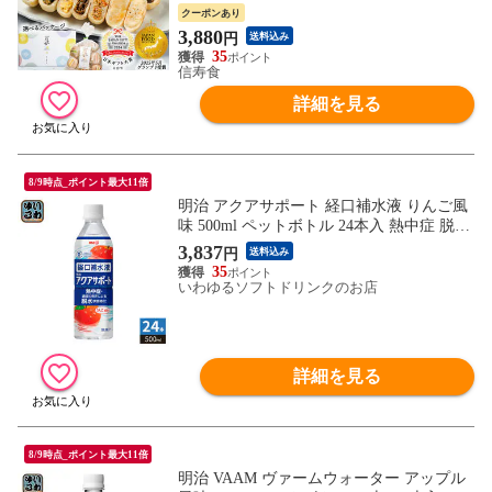
クーポンあり
3,880
円
送料込み
35
信寿食
詳細を見る
8/9時点_ポイント最大11倍
明治 アクアサポート 経口補水液 りんご風
味 500ml ペットボトル 24本入 熱中症 脱水
症 水分補給
3,837
円
送料込み
35
いわゆるソフトドリンクのお店
詳細を見る
8/9時点_ポイント最大11倍
明治 VAAM ヴァームウォーター アップル