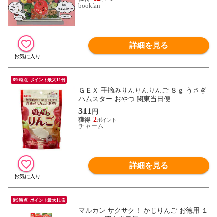
bookfan
詳細を見る
8/9時点_ポイント最大11倍
ＧＥＸ 手摘みりんりんりんご ８ｇ うさぎ
ハムスター おやつ 関東当日便
311
円
2
チャーム
詳細を見る
8/9時点_ポイント最大11倍
マルカン サクサク！ かじりんご お徳用 １