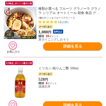
8/9時点_ポイント最大11倍
種類が選べる フルーツ グラノーラ グラノ
ラ シリアル オートミール 朝食 食品 グル
メ 国産 プレーン ドライフルーツ ミックス
7種のナッツ＆フルーツグラノーラ
バナナ クランベリー レーズン リンゴ ナッ
5.0
(1件)
ツ クルミ アーモンド カシューナッツ マカ
クーポンあり
ダミア ミックスナッツ
1,080
円
送料込み
10
港ダイニングしおそう
詳細を見る
8/9時点_ポイント最大11倍
ミツカン 純りんご酢 500ml
クーポンあり
528
円
4
成城石井
詳細を見る