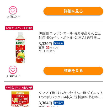
詳細を見る
8/9時点_ポイント最大11倍
伊藤園 ニッポンエール 長野県産りんご三
兄弟 400gペットボトル×24本入| 送料無料
リンゴジュース りんご フルーツ
3,330
円
送料込み
30
MISONOYA
詳細を見る
8/9時点_ポイント最大11倍
タマノイ酢 はちみつ純りんご酢ダイエット
125ml紙パック×24本入| 送料無料 酢飲料 食
物繊維 ビタミンC オリゴ糖
3,304
円
送料込み