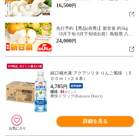
旬-10月上旬頃出荷》熊本県 荒尾市 新高
16,500
円
梨 梨 果物 フルーツ スイーツ デザート
ギフト ご贈答---sn_nfntn_ad9_r8_16500_
5kg---
先行予約【秀品(赤秀)】新甘泉 約5kg
《8月下旬-9月下旬頃出荷》鳥取県 八頭
町 梨 なし 果物 フルーツ 特産品 秀品
24,000
円
赤秀 贈答用 先行予約 送料無料 果汁 デ
ザート---yazu_zsy_257_5kg---
8/9時点_ポイント最大11倍
経口補水液 アクアソリタ りんご風味 （５
００ｍｌ×２４本）
4,785
円
送料無料
44
爽快ドラッグ(Rakuten Direct)
詳細を見る