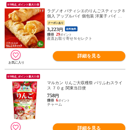
8/9時点_ポイント最大11倍
ラグノオ パティシエのりんごスティック 8
個入 アップルパイ 個包装 洋菓子 パイ 焼
き菓子 青森 お菓子 りんご スイーツ デザ
クーポンあり
ート スティックパイ おやつ ご当地スイー
3,223
円
送料無料
ツ お取り寄せスイーツ
29
産直お取り寄せＮセレクト
詳細を見る
8/9時点_ポイント最大11倍
マルカン りんご大収穫祭 パリふわスライ
ス ７０ｇ 関東当日便
758
円
6
チャーム
詳細を見る