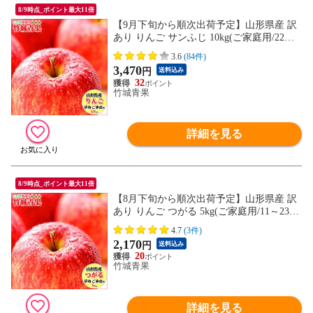
8/9時点_ポイント最大11倍
【9月下旬から順次出荷予定】山形県産 訳
あり りんご サンふじ 10kg(ご家庭用/22～4
6玉入り/生食可)※日時指定はメールで※
3.6
(84件)
3,470
円
送料込み
32
竹城青果
詳細を見る
8/9時点_ポイント最大11倍
【8月下旬から順次出荷予定】山形県産 訳
あり りんご つがる 5kg(ご家庭用/11～23玉
入り/生食可)※日時指定はメールで※
4.7
(3件)
2,170
円
送料込み
20
竹城青果
詳細を見る