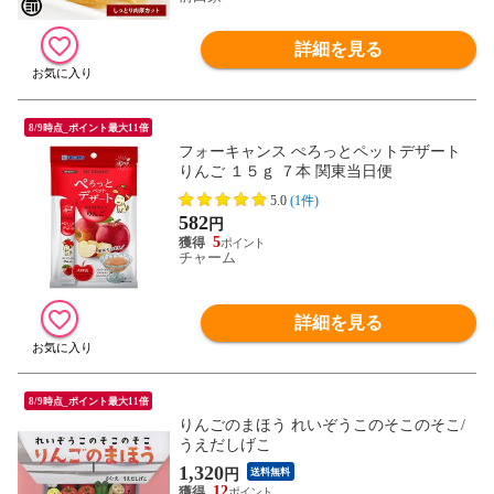
詳細を見る
8/9時点_ポイント最大11倍
フォーキャンス ぺろっとペットデザート
りんご １５ｇ ７本 関東当日便
5.0
(1件)
582
円
5
チャーム
詳細を見る
8/9時点_ポイント最大11倍
りんごのまほう れいぞうこのそこのそこ/
うえだしげこ
1,320
円
送料無料
12