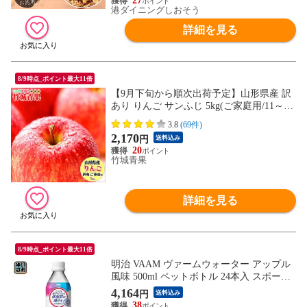
27
港ダイニングしおそう
詳細を見る
8/9時点_ポイント最大11倍
【9月下旬から順次出荷予定】山形県産 訳
あり りんご サンふじ 5kg(ご家庭用/11～23
玉入り/生食可)※日時指定はメールで※
3.8
(69件)
2,170
円
送料込み
20
竹城青果
詳細を見る
8/9時点_ポイント最大11倍
明治 VAAM ヴァームウォーター アップル
風味 500ml ペットボトル 24本入 スポーツ
ドリンク 熱中症対策 特定保健用食品
4,164
円
送料込み
38