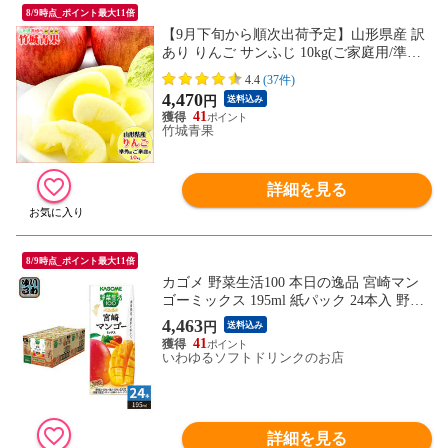
8/9時点_ポイント最大11倍
【9月下旬から順次出荷予定】山形県産 訳
あり りんご サンふじ 10kg(ご家庭用/準秀
品/26～46玉/生食可)※日時指定はメールで
4.4
(37件)
※
4,470
円
送料込み
41
竹城青果
詳細を見る
8/9時点_ポイント最大11倍
カゴメ 野菜生活100 本日の逸品 宮崎マン
ゴーミックス 195ml 紙パック 24本入 野菜
ジュース 季節限定 砂糖不使用 ビタミンC
4,463
円
送料込み
41
いわゆるソフトドリンクのお店
詳細を見る