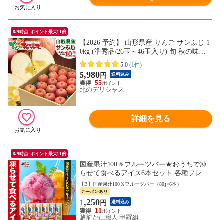
8/9時点_ポイント最大11倍
【2026 予約】 山形県産 りんご サンふじ 1
0kg (準秀品/26玉～46玉入り) 旬 秋の味覚
冬の味覚 りんご リンゴ 林檎 わけあり 訳
5.0
(1件)
あり ご自宅用 ご家庭用 人気 おすすめ お
5,980
円
送料込み
得 お買い得 果物 フルーツ 山形県 山形県
55
直送 産地直送 グルメ お取り寄せ
北のデリシャス
詳細を見る
8/9時点_ポイント最大11倍
国産果汁100％フルーツバー★おうちで凍
らせて食べるアイス6本セット 各種フレー
バーご用意！ りんご もも みかん
【B】国産果汁100％フルーツバー（80g×6本）
クーポンあり
1,250
円
送料込み
11
越前かに職人 甲羅組