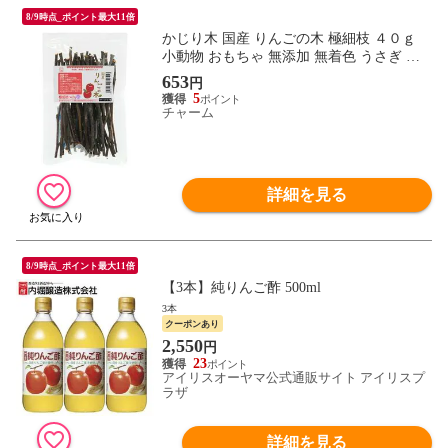
8/9時点_ポイント最大11倍
かじり木 国産 りんごの木 極細枝 ４０ｇ
小動物 おもちゃ 無添加 無着色 うさぎ ハ
ムスター チンチラ 関東当日便
653
円
5
チャーム
詳細を見る
8/9時点_ポイント最大11倍
【3本】純りんご酢 500ml
3本
クーポンあり
2,550
円
23
アイリスオーヤマ公式通販サイト アイリスプ
ラザ
詳細を見る