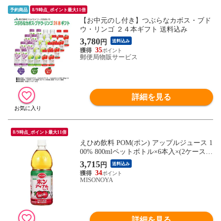
予約商品
8/9時点_ポイント最大11倍
【お中元のし付き】つぶらなカボス・ブド
ウ・リンゴ ２４本ギフト 送料込み
3,780
円
送料込み
35
郵便局物販サービス
詳細を見る
8/9時点_ポイント最大11倍
えひめ飲料 POM(ポン) アップルジュース 1
00% 800mlペットボトル×6本入×(2ケース)|
送料無料 果実飲料 PET リンゴジュース 10
3,715
円
送料込み
0% りんご
34
MISONOYA
詳細を見る