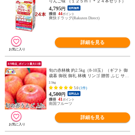
りんご味 （１２５ｍｌ＊２４本セット）
4,795
円
送料無料
44
爽快ドラッグ(Rakuten Direct)
詳細を見る
8/9時点_ポイント最大11倍
旬の赤林檎 約2.5kg（8-10玉）（ギフト 御
歳暮 御祝 御礼 林檎 リンゴ 贈答 ふじ サン
ふじ シナノスイート ジョナゴールド 青森
2.5kg
長野）
5.0
(1件)
4,500
円
送料込み
41
南国フルーツ
詳細を見る