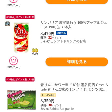
8/9時点_ポイント最大11倍
サンガリア 果実味わう 100％アップルジュ
ース 190g 缶 30本入
3,470
円
送料込み
32
いわゆるソフトドリンクのお店
詳細を見る
8/9時点_ポイント最大11倍
青りんごサワー当て 80付 黒谷商店 Green A
pple 青りんご味のミンツ くじ ミンツ 駄菓
子 お菓子 景品用菓子 イベント 催し 催事
クーポンあり
景品 子供会 縁日 定番 大人気
3,350
円
30
Seven Rabbit Riogrande