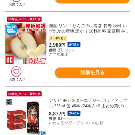
8/9時点_ポイント最大11倍
国産 リンゴ りんご 2kg 青森 長野 秋田 い
ずれかの産地 訳あり 送料無料 家庭用 林檎
フルーツ 果物《1-5営業日以内に出荷予定
クーポンあり
（土日祝除く）》---d2_cwapple_s_26_2980_
2,980
円
送料込み
2kg---
27
ご当地風土
詳細を見る
8/9時点_ポイント最大11倍
アサヒ モンスターエナジー バッドアップ
ル 355ml 缶 48本 (24本入×2 まとめ買い) エ
ナジードリンク PUNCH 炭酸飲料
8,872
円
送料込み
82
いわゆるソフトドリンクのお店