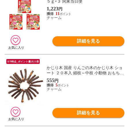
５ｇ×３ 関東当日便
1,223
円
11
チャーム
詳細を見る
8/9時点_ポイント最大11倍
かじり木 国産 りんごの木のかじり木 ショ
ート ２０本入 細枝～中枝 小動物 おもちゃ
無添加 無着色 うさぎ ハムスター チンチラ
555
円
おもちゃ 小動物 関東当日便
5
チャーム
詳細を見る