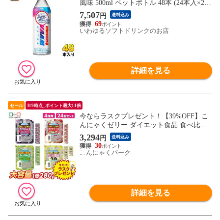
風味 500ml ペットボトル 48本 (24本入×2
まとめ買い) スポーツドリンク 熱中症対策
7,507
円
送料込み
特定保健用食品
69
いわゆるソフトドリンクのお店
詳細を見る
セール
8/9時点_ポイント最大11倍
今ならラスクプレゼント！【39%OFF】こ
んにゃくゼリー ダイエット食品 食べ比べ
セット 0カロリー 低糖質こんにゃくゼリー
3,294
円
送料込み
ぶどう りんご シャインマスカット うめ ま
30
とめ買い BIG カロリーゼロ ゼリー ダイエ
こんにゃくパーク
ットゼリー 栄養機能食品 蒟蒻ゼリー 4種
類 1個280g 24個入
詳細を見る