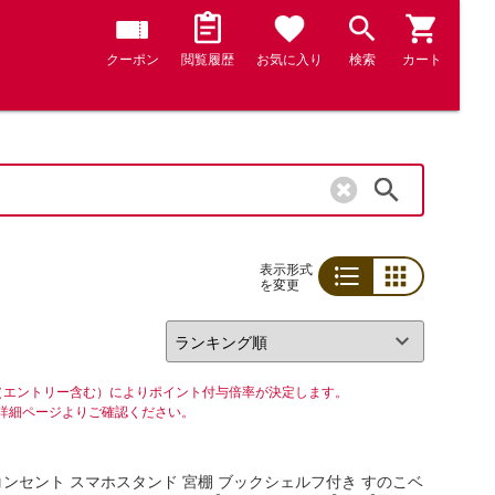
クーポン
閲覧履歴
お気に入り
検索
カート
検索
表示形式
を変更
リスト
グリッド
（エントリー含む）によりポイント付与倍率が決定します。
詳細ページよりご確認ください。
口コンセント スマホスタンド 宮棚 ブックシェルフ付き すのこベ