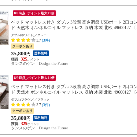
8/9時点_ポイント最大11倍
ベッド マットレス付き ダブル 3段階 高さ調節 USBポート 2口
ド 天然木 ボンネルコイル マットレス 収納 木製 北欧 496001
31までに出荷予定
ダブル(ホワイト)／グレー
3.7
(3件)
クーポンあり
35,800
送料無料
円
325
タンスのゲン Design the Future
8/9時点_ポイント最大11倍
ベッド マットレス付き ダブル 3段階 高さ調節 USBポート 2口
ド 天然木 ボンネルコイル マットレス 収納 木製 北欧 49600
8/31までに出荷予定
ダブル(ブラウン)／ブラック
3.7
(3件)
クーポンあり
35,800
送料無料
円
325
タンスのゲン Design the Future