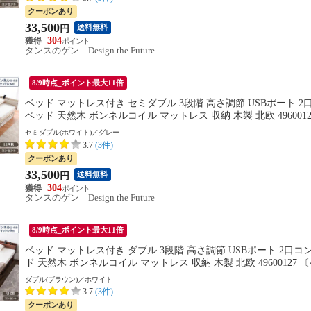
クーポンあり
33,500
送料無料
円
304
タンスのゲン Design the Future
8/9時点_ポイント最大11倍
ベッド マットレス付き セミダブル 3段階 高さ調節 USBポート 
ベッド 天然木 ボンネルコイル マットレス 収納 木製 北欧 496
※8/20までに出荷予定
セミダブル(ホワイト)／グレー
3.7
(3件)
クーポンあり
33,500
送料無料
円
304
タンスのゲン Design the Future
8/9時点_ポイント最大11倍
ベッド マットレス付き ダブル 3段階 高さ調節 USBポート 2口
ド 天然木 ボンネルコイル マットレス 収納 木製 北欧 49600
8/31までに出荷予定
ダブル(ブラウン)／ホワイト
3.7
(3件)
クーポンあり