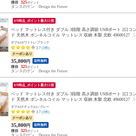
325
タンスのゲン Design the Future
8/9時点_ポイント最大11倍
ベッド マットレス付き ダブル 3段階 高さ調節 USBポート 2口
ド 天然木 ボンネルコイル マットレス 収納 木製 北欧 49600
8/31までに出荷予定
ダブル(ホワイト)／ブラック
3.7
(3件)
クーポンあり
35,800
送料無料
円
325
タンスのゲン Design the Future
8/9時点_ポイント最大11倍
ベッド マットレス付き ダブル 3段階 高さ調節 USBポート 2口
ド 天然木 ボンネルコイル マットレス 収納 木製 北欧 49600
8/31までに出荷予定
ダブル(ナチュラル)／グレー
3.7
(3件)
クーポンあり
35,800
送料無料
円
325
タンスのゲン Design the Future