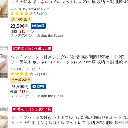
ッド 天然木 ボンネルコイル マットレス 20cm厚 収納 木製 北欧
9月中旬※9/20までに出荷予
シングル(ナチュラル)／グレー
3.7
(3件)
クーポンあり
23,500
送料無料
円
213
タンスのゲン Design the Future
8/9時点_ポイント最大11倍
ベッド マットレス付き シングル 3段階 高さ調節 USBポート 2
ッド 天然木 ボンネルコイル マットレス 20cm厚 収納 木製 北欧 
月中旬※9/20までに出荷予定
シングル(ホワイト)／グレー
3.7
(3件)
クーポンあり
23,500
送料無料
円
213
タンスのゲン Design the Future
8/9時点_ポイント最大11倍
ベッド マットレス付き セミダブル 3段階 高さ調節 USBポート 
ベッド 天然木 ボンネルコイル マットレス 収納 木製 北欧 496
中旬※8/20までに出荷予定