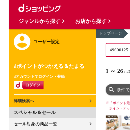
ジャンルから探す
お店から探す
トップページ
ユーザー設定
dポイントがつかえる＆たまる
1
～
26
/
2
dアカウントでログイン・登録
条件で
詳細検索へ
※
「ポイント最
ポイントアッ
スペシャル＆セール
セール対象の商品一覧