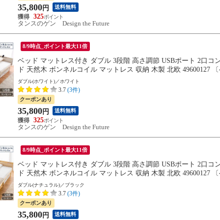
35,800
送料無料
円
325
タンスのゲン Design the Future
8/9時点_ポイント最大11倍
ベッド マットレス付き ダブル 3段階 高さ調節 USBポート 2口
ド 天然木 ボンネルコイル マットレス 収納 木製 北欧 49600
8/31までに出荷予定
ダブル(ホワイト)／ホワイト
3.7
(3件)
クーポンあり
35,800
送料無料
円
325
タンスのゲン Design the Future
8/9時点_ポイント最大11倍
ベッド マットレス付き ダブル 3段階 高さ調節 USBポート 2口
ド 天然木 ボンネルコイル マットレス 収納 木製 北欧 49600
※8/31までに出荷予定
ダブル(ナチュラル)／ブラック
3.7
(3件)
クーポンあり
35,800
送料無料
円