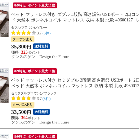
8/9時点_ポイント最大11倍
ベッド マットレス付き ダブル 3段階 高さ調節 USBポート 2口
ド 天然木 ボンネルコイル マットレス 収納 木製 北欧 496001
31までに出荷予定
ダブル(ブラウン)／グレー
3.7
(3件)
クーポンあり
35,800
送料無料
円
325
タンスのゲン Design the Future
8/9時点_ポイント最大11倍
ベッド マットレス付き セミダブル 3段階 高さ調節 USBポート 
ベッド 天然木 ボンネルコイル マットレス 収納 木製 北欧 496
旬※8/20までに出荷予定
セミダブル(ブラウン)／ブラック
3.7
(3件)
クーポンあり
33,500
送料無料
円
304
タンスのゲン Design the Future
8/9時点_ポイント最大11倍