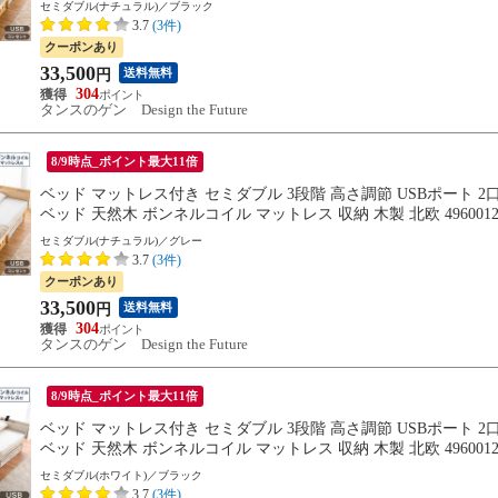
セミダブル(ナチュラル)／ブラック
3.7
(3件)
クーポンあり
33,500
送料無料
円
304
タンスのゲン Design the Future
8/9時点_ポイント最大11倍
ベッド マットレス付き セミダブル 3段階 高さ調節 USBポート 
ベッド 天然木 ボンネルコイル マットレス 収納 木製 北欧 496
旬※8/20までに出荷予定
セミダブル(ナチュラル)／グレー
3.7
(3件)
クーポンあり
33,500
送料無料
円
304
タンスのゲン Design the Future
8/9時点_ポイント最大11倍
ベッド マットレス付き セミダブル 3段階 高さ調節 USBポート 
ベッド 天然木 ボンネルコイル マットレス 収納 木製 北欧 496
旬※8/20までに出荷予定
セミダブル(ホワイト)／ブラック
3.7
(3件)