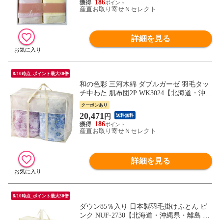
186
産直お取り寄せＮセレクト
詳細を見る
8/10時点_ポイント最大30倍
和の色彩 三河木綿 ダブルガーゼ 羽毛タッ
チ中わた 肌布団2P WK3024【北海道・沖縄
県・離島 配送不可】
クーポンあり
20,471
円
送料無料
186
産直お取り寄せＮセレクト
詳細を見る
8/10時点_ポイント最大30倍
ダウン85％入り 日本製羽毛掛けふとん ピ
ンク NUF-2730【北海道・沖縄県・離島 配