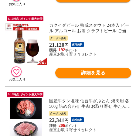
8/10時点_ポイント最大30倍
カクイダビール 熟成スタウト 24本入 ビー
ル アルコール お酒 クラフトビール ご当地
ビール 黒ビール スタウト 熟成 酒 晩酌
クーポンあり
21,120
円
送料無料
192
産直お取り寄せＮセレクト
詳細を見る
8/10時点_ポイント最大30倍
国産牛タン塩味 仙台牛ざぶとん 焼肉用 各
500g 詰め合わせ 牛肉 お取り寄せ 牛たん
牛ザブトン 冷凍 和牛 宮城県産 牛肩ロース
クーポンあり
国産 牛タン しお味
22,341
円
送料無料
206
産直お取り寄せＮセレクト