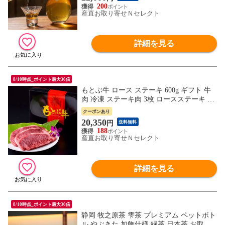
200
産直お取り寄せＮセレクト
詳細を見る
8/10時点_ポイント最大30倍
もとぶ牛 ロース ステーキ 600g ギフト 牛
肉 冷凍 ステーキ肉 3枚 ロースステーキ 国
産 黒毛和牛 お取り寄せ 沖縄県産 和牛ロー
クーポンあり
ス ステーキ用
20,350
円
送料無料
188
産直お取り寄せＮセレクト
詳細を見る
8/10時点_ポイント最大30倍
静岡 牧之原茶 雫茶 プレミアム ペットボト
ル やぶきた 加飾仕様 緑茶 日本茶 お取り