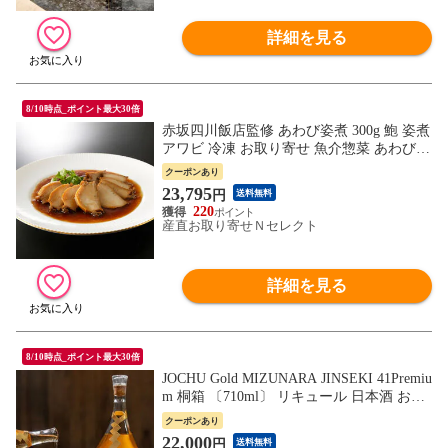
詳細を見る
8/10時点_ポイント最大30倍
赤坂四川飯店監修 あわび姿煮 300g 鮑 姿煮
アワビ 冷凍 お取り寄せ 魚介惣菜 あわび
しょう油煮 温めるだけ 簡単調理 紅焼鮑魚
クーポンあり
ホンソーパオユイ
23,795
円
送料無料
220
産直お取り寄せＮセレクト
詳細を見る
8/10時点_ポイント最大30倍
JOCHU Gold MIZUNARA JINSEKI 41Premiu
m 桐箱 〔710ml〕 リキュール 日本酒 お取
り寄せ 純米酒 和酒 アルコール飲料
クーポンあり
22,000
円
送料無料