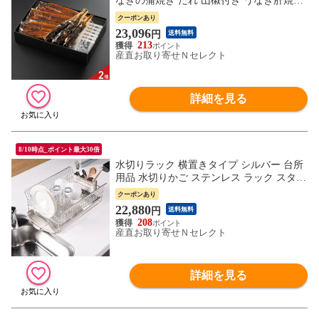
なぎの蒲焼き たれ 山椒付き うなぎ肝焼き
鰻 国産 お取り寄せ 静岡 ウナギ 冷凍 浜松
クーポンあり
市 とといち 真空パック【北海道・沖縄
23,096
円
送料無料
県・離島 配送不可】
213
産直お取り寄せＮセレクト
詳細を見る
8/10時点_ポイント最大30倍
水切りラック 横置きタイプ シルバー 台所
用品 水切りかご ステンレス ラック スタン
ド 収納 新潟県 三条 hanauta ハナウタ 水切
クーポンあり
りバスケット【沖縄県・離島 配送不可】
22,880
円
送料無料
208
産直お取り寄せＮセレクト
詳細を見る