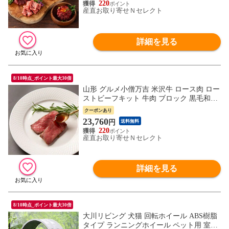
220
産直お取り寄せＮセレクト
詳細を見る
8/10時点_ポイント最大30倍
山形 グルメ小僧万吉 米沢牛 ロース肉 ロー
ストビーフキット 牛肉 ブロック 黒毛和牛
ロース 和牛 ロースブロック
クーポンあり
23,760
円
送料無料
220
産直お取り寄せＮセレクト
詳細を見る
8/10時点_ポイント最大30倍
大川リビング 犬猫 回転ホイール ABS樹脂
タイプ ランニングホイール ペット用 室内