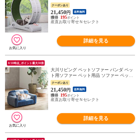
運動 回し車 犬猫用【沖縄県・離島 配送不
クーポンあり
可】
21,450
円
送料無料
195
産直お取り寄せＮセレクト
詳細を見る
8/10時点_ポイント最大30倍
大川リビング ペットソファー パンダ ペッ
ト用ソファー ペット用品 ソファー ペット
ソファベッド【沖縄県・離島 配送不可】
クーポンあり
21,450
円
送料無料
195
産直お取り寄せＮセレクト
詳細を見る