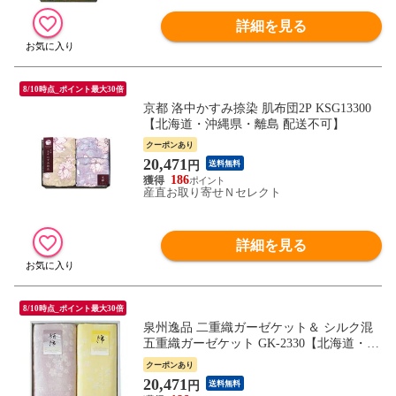
詳細を見る
8/10時点_ポイント最大30倍
京都 洛中かすみ捺染 肌布団2P KSG13300
【北海道・沖縄県・離島 配送不可】
クーポンあり
20,471
円
送料無料
186
産直お取り寄せＮセレクト
詳細を見る
8/10時点_ポイント最大30倍
泉州逸品 二重織ガーゼケット＆ シルク混
五重織ガーゼケット GK-2330【北海道・沖
縄県・離島 配送不可】
クーポンあり
20,471
円
送料無料