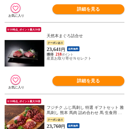
詳細を見る
8/10時点_ポイント最大30倍
天然本まぐろ詰合せ
クーポンあり
23,641
円
送料無料
218
産直お取り寄せＮセレクト
詳細を見る
8/10時点_ポイント最大30倍
フジチク ふじ馬刺し 特選 ギフトセット 雅
馬刺し 熊本 馬肉 詰め合わせ 馬 生食用 冷
凍
クーポンあり
23,760
円
送料無料