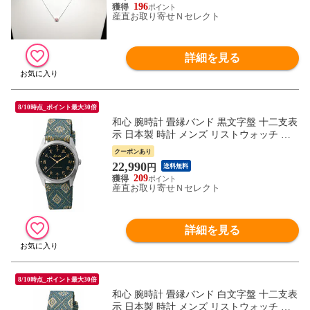
196
産直お取り寄せＮセレクト
詳細を見る
8/10時点_ポイント最大30倍
和心 腕時計 畳縁バンド 黒文字盤 十二支表
示 日本製 時計 メンズ リストウォッチ 防
水 クオーツ
クーポンあり
22,990
円
送料無料
209
産直お取り寄せＮセレクト
詳細を見る
8/10時点_ポイント最大30倍
和心 腕時計 畳縁バンド 白文字盤 十二支表
示 日本製 時計 メンズ リストウォッチ 防