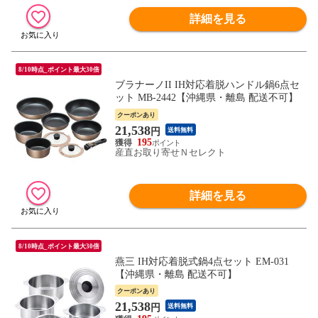
詳細を見る
8/10時点_ポイント最大30倍
ブラナーノII IH対応着脱ハンドル鍋6点セ
ット MB-2442【沖縄県・離島 配送不可】
クーポンあり
21,538
円
送料無料
195
産直お取り寄せＮセレクト
詳細を見る
8/10時点_ポイント最大30倍
燕三 IH対応着脱式鍋4点セット EM-031
【沖縄県・離島 配送不可】
クーポンあり
21,538
円
送料無料