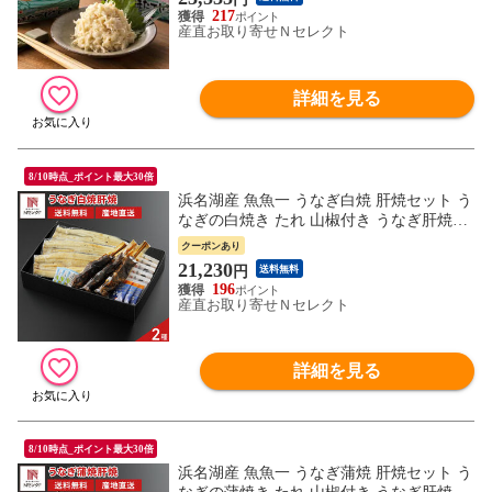
217
産直お取り寄せＮセレクト
詳細を見る
8/10時点_ポイント最大30倍
浜名湖産 魚魚一 うなぎ白焼 肝焼セット う
なぎの白焼き たれ 山椒付き うなぎ肝焼き
鰻 国産 お取り寄せ 静岡 ウナギ 冷凍 浜松
クーポンあり
市 とといち 真空パック【北海道・沖縄
21,230
円
送料無料
県・離島 配送不可】
196
産直お取り寄せＮセレクト
詳細を見る
8/10時点_ポイント最大30倍
浜名湖産 魚魚一 うなぎ蒲焼 肝焼セット う