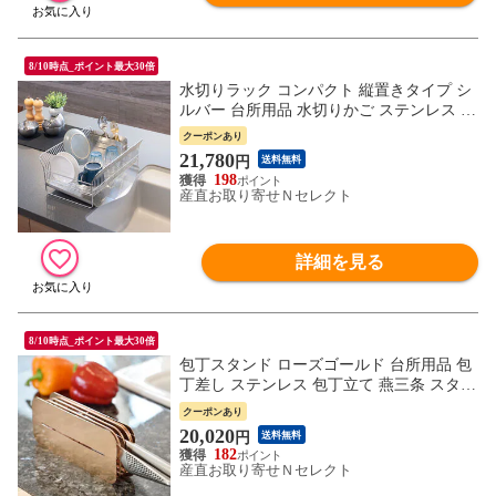
8/10時点_ポイント最大30倍
水切りラック コンパクト 縦置きタイプ シ
ルバー 台所用品 水切りかご ステンレス ス
タンド 新潟 三条 hanauta ハナウタ 水切り
クーポンあり
バスケット【沖縄県・離島 配送不可】
21,780
円
送料無料
198
産直お取り寄せＮセレクト
詳細を見る
8/10時点_ポイント最大30倍
包丁スタンド ローズゴールド 台所用品 包
丁差し ステンレス 包丁立て 燕三条 スタン
ド 新潟県 三条市 hanauta ハナウタ ナイフ
クーポンあり
スタンド【沖縄県・離島 配送不可】
20,020
円
送料無料
182
産直お取り寄せＮセレクト