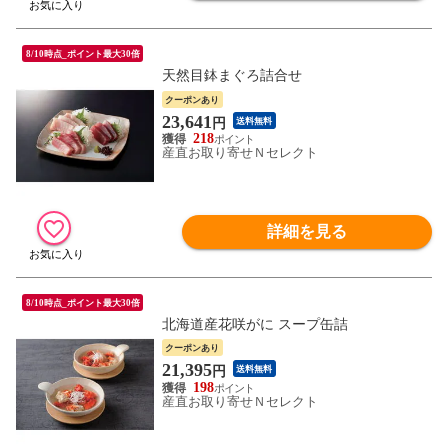
8/10時点_ポイント最大30倍
天然目鉢まぐろ詰合せ
クーポンあり
23,641
円
送料無料
218
産直お取り寄せＮセレクト
詳細を見る
8/10時点_ポイント最大30倍
北海道産花咲がに スープ缶詰
クーポンあり
21,395
円
送料無料
198
産直お取り寄せＮセレクト