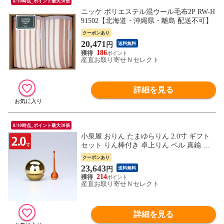
8/10時点_ポイント最大30倍
ニッケ ポリエステル混ウール毛布2P RW-H
91502【北海道・沖縄県・離島 配送不可】
クーポンあり
20,471
円
送料無料
186
産直お取り寄せＮセレクト
詳細を見る
8/10時点_ポイント最大30倍
小泉屋 おりん たまゆらりん 2.0寸 ギフト
セット りん棒付き 卓上りん ベル 真鍮 り
ん 仏具 日本製 モダン おしゃれ【北海道・
クーポンあり
沖縄県・離島 配送不可】
23,643
円
送料無料
214
産直お取り寄せＮセレクト
詳細を見る