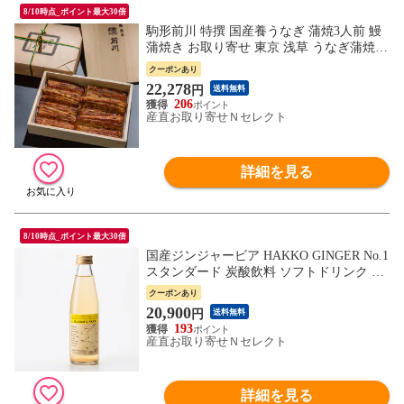
8/10時点_ポイント最大30倍
駒形前川 特撰 国産養うなぎ 蒲焼3人前 鰻
蒲焼き お取り寄せ 東京 浅草 うなぎ蒲焼き
国産 ウナギ蒲焼 タレ 山椒付き 鰻蒲焼き
クーポンあり
江戸前
22,278
円
送料無料
206
産直お取り寄せＮセレクト
詳細を見る
8/10時点_ポイント最大30倍
国産ジンジャービア HAKKO GINGER No.1
スタンダード 炭酸飲料 ソフトドリンク ノ
ンアルコール 国産 生姜 レモン サイダー
クーポンあり
炭酸
20,900
円
送料無料
193
産直お取り寄せＮセレクト
詳細を見る