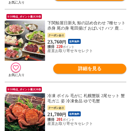
8/10時点_ポイント最大30倍
下関鯨屋日新丸 鯨の詰め合わせ 7種セット
赤身 尾の身 竜田揚げ おばいけ ハツ 鹿の
子 ベーコン ニタリ鯨 イワシ鯨 クジラ お
クーポンあり
つまみ ジビエ 冷凍食品
23,760
円
送料無料
220
産直お取り寄せＮセレクト
詳細を見る
8/10時点_ポイント最大30倍
冷凍 ボイル 毛がに 札幌蟹販 2尾セット 蟹
毛ガニ 姿 冷凍食品 ゆで毛蟹
クーポンあり
21,780
円
送料無料
201
産直お取り寄せＮセレクト