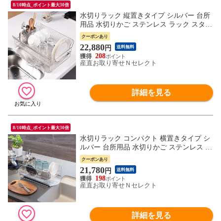
8/10時点_ポイント最大30倍
水切りラック 縦置きタイプ シルバー 台所
用品 水切りかご ステンレス ラック スタン
ド 収納 新潟県 三条 hanauta ハナウタ 水切
クーポンあり
りバスケット【沖縄県・離島 配送不可】
22,880
円
送料無料
208
産直お取り寄せＮセレクト
詳細を見る
8/10時点_ポイント最大30倍
水切りラック コンパクト 横置きタイプ シ
ルバー 台所用品 水切りかご ステンレス ス
タンド 新潟 三条 hanauta ハナウタ 水切り
クーポンあり
バスケット【沖縄県・離島 配送不可】
21,780
円
送料無料
198
産直お取り寄せＮセレクト
詳細を見る