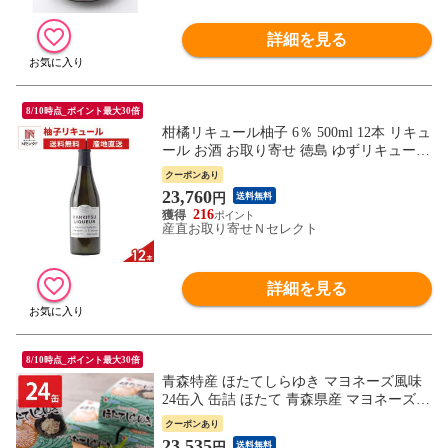
詳細を見る
8/10時点_ポイント最大30倍
柑橘リキュール柚子 6％ 500ml 12本 リキュ
ール お酒 お取り寄せ 徳島 ゆずリキュール
蒸留酒 スピリッツ ゆず果汁 ゆずコーディ
クーポンあり
アル
23,760
円
送料無料
216
産直お取り寄せＮセレクト
詳細を見る
8/10時点_ポイント最大30倍
青森特産 ほたてしらゆき マヨネーズ風味
24缶入 缶詰 ほたて 青森県産 マヨネーズ和
え おつまみ おかず 帆立 国産 惣菜
クーポンあり
23,535
円
送料無料