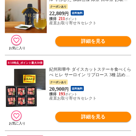
寄せ 静岡県産 やぶきた茶 清涼飲料水 ドリ
クーポンあり
ンク お茶 350ml
22,809
円
送料無料
211
産直お取り寄せＮセレクト
詳細を見る
8/10時点_ポイント最大30倍
紀州和華牛 ダイスカットステーキ食べくら
べ ヒレ サーロイン リブロース 3種 詰め合
わせ 牛肉 黒毛和牛 和歌山県産 和牛 ステ
クーポンあり
ーキ肉 冷凍
20,900
円
送料無料
193
産直お取り寄せＮセレクト
詳細を見る