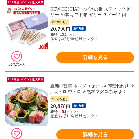
8/10時点_ポイント最大30倍
NEW HESTIAP ツバメの巣 スティックゼ
リー 30本 ギフト箱 ゼリー スイーツ 個包
装 ツバメの巣ゼリー マンゴー味 お取り寄
クーポンあり
せ 天然ツバメの巣
20,790
円
送料無料
192
産直お取り寄せＮセレクト
詳細を見る
8/10時点_ポイント最大30倍
豊洲の宮商 本マグロセットA 3種計(約)1.1k
g 大トロ 中トロ 天然本マグロ赤身 まぐろ
柵 冷凍 本まぐろ 刺身用 鮪 冷凍食品【北
クーポンあり
海道・沖縄県・離島 配送不可】
20,878
円
送料無料
193
産直お取り寄せＮセレクト
詳細を見る