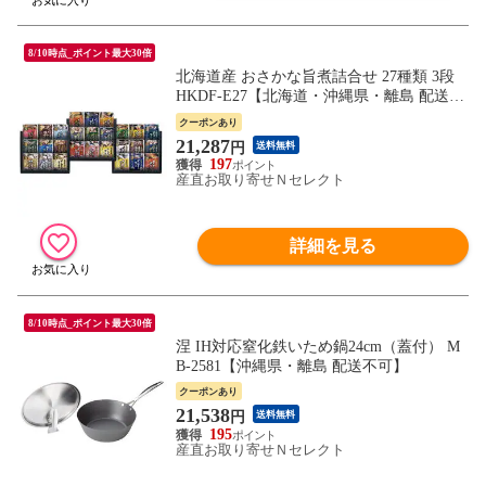
8/10時点_ポイント最大30倍
北海道産 おさかな旨煮詰合せ 27種類 3段
HKDF-E27【北海道・沖縄県・離島 配送不
可】
クーポンあり
21,287
円
送料無料
197
産直お取り寄せＮセレクト
詳細を見る
8/10時点_ポイント最大30倍
涅 IH対応窒化鉄いため鍋24cm（蓋付） M
B-2581【沖縄県・離島 配送不可】
クーポンあり
21,538
円
送料無料
195
産直お取り寄せＮセレクト