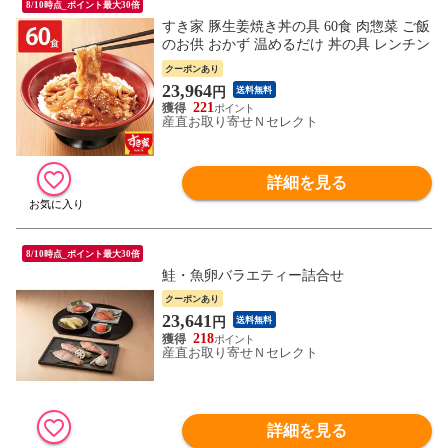
8/10時点_ポイント最大30倍
すき家 豚生姜焼き丼の具 60食 肉惣菜 ご飯
のお供 おかず 温めるだけ 丼の具 レンチン
クーポンあり
23,964
円
送料無料
221
産直お取り寄せＮセレクト
詳細を見る
8/10時点_ポイント最大30倍
鮭・魚卵バラエティー詰合せ
クーポンあり
23,641
円
送料無料
218
産直お取り寄せＮセレクト
詳細を見る