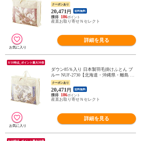
送不可】
クーポンあり
20,471
円
送料無料
186
産直お取り寄せＮセレクト
詳細を見る
8/10時点_ポイント最大30倍
ダウン85％入り 日本製羽毛掛けふとん ブ
ルー NUF-2730【北海道・沖縄県・離島 配
送不可】
クーポンあり
20,471
円
送料無料
186
産直お取り寄せＮセレクト
詳細を見る
8/10時点_ポイント最大30倍