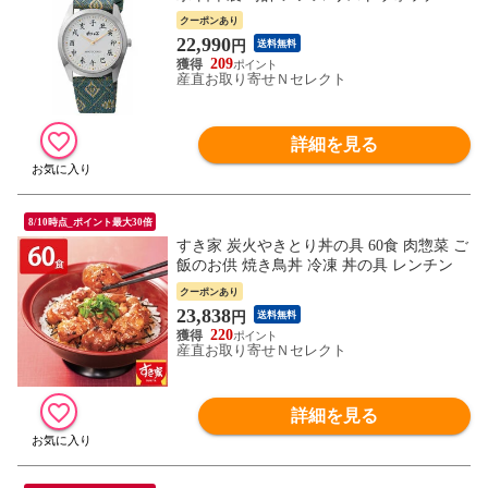
水 クオーツ
クーポンあり
22,990
円
送料無料
209
産直お取り寄せＮセレクト
詳細を見る
8/10時点_ポイント最大30倍
すき家 炭火やきとり丼の具 60食 肉惣菜 ご
飯のお供 焼き鳥丼 冷凍 丼の具 レンチン
クーポンあり
23,838
円
送料無料
220
産直お取り寄せＮセレクト
詳細を見る