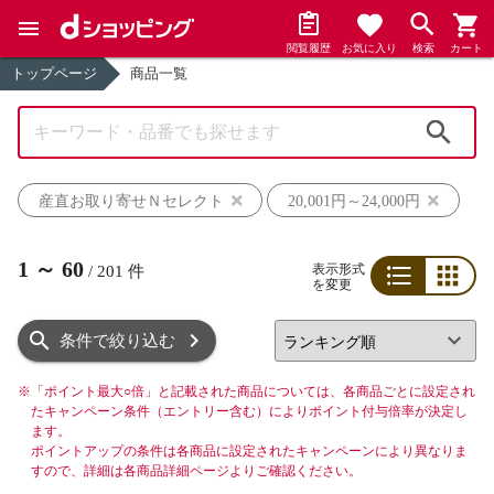
閲覧履歴
お気に入り
検索
カート
トップページ
商品一覧
検索
産直お取り寄せＮセレクト
20,001円～24,000円
1
～
60
表示形式
/
201
件
を変更
リスト
グリッド
条件で絞り込む
※
「ポイント最大○倍」と記載された商品については、各商品ごとに設定され
たキャンペーン条件（エントリー含む）によりポイント付与倍率が決定し
ます。
ポイントアップの条件は各商品に設定されたキャンペーンにより異なりま
すので、詳細は各商品詳細ページよりご確認ください。