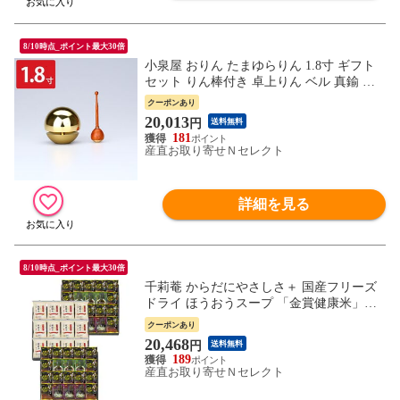
8/10時点_ポイント最大30倍
小泉屋 おりん たまゆらりん 1.8寸 ギフト
セット りん棒付き 卓上りん ベル 真鍮 り
ん 仏具 日本製 モダン おしゃれ【北海道・
クーポンあり
沖縄県・離島 配送不可】
20,013
円
送料無料
181
産直お取り寄せＮセレクト
詳細を見る
8/10時点_ポイント最大30倍
千莉菴 からだにやさしさ＋ 国産フリーズ
ドライ ほうおうスープ 「金賞健康米」セ
ット FD3SR-1605【北海道・沖縄県・離島
クーポンあり
配送不可】
20,468
円
送料無料
189
産直お取り寄せＮセレクト