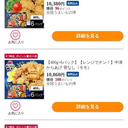
10,380
円
送料込み
96
全国うまいもの博
詳細を見る
8/7時点_ポイント最大11倍
【400g×6パック】【レンジでチン！】中津
からあげ 骨なし（モモ）
10,860
円
送料込み
100
全国うまいもの博
詳細を見る
8/7時点_ポイント最大11倍