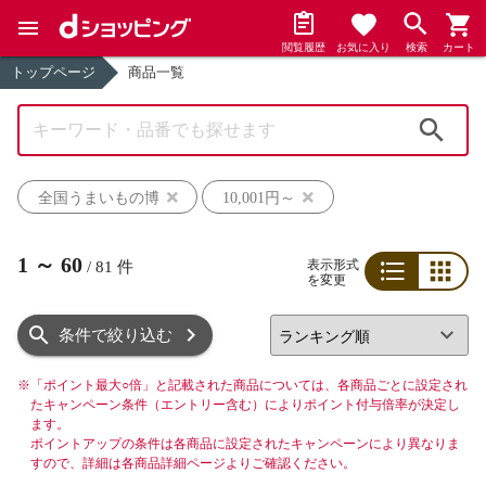
閲覧履歴
お気に入り
検索
カート
トップページ
商品一覧
検索
全国うまいもの博
10,001円～
1
～
60
表示形式
/
81
件
を変更
リスト
グリッド
条件で絞り込む
※
「ポイント最大○倍」と記載された商品については、各商品ごとに設定され
たキャンペーン条件（エントリー含む）によりポイント付与倍率が決定し
ます。
ポイントアップの条件は各商品に設定されたキャンペーンにより異なりま
すので、詳細は各商品詳細ページよりご確認ください。