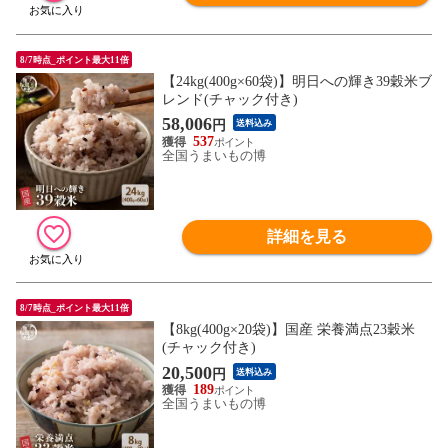
8/7時点_ポイント最大11倍
【24kg(400g×60袋)】明日への輝き39穀米ブ
レンド(チャック付き)
58,006
円
送料込み
537
全国うまいもの博
詳細を見る
8/7時点_ポイント最大11倍
【8kg(400g×20袋)】国産 栄養満点23穀米
(チャック付き)
20,500
円
送料込み
189
全国うまいもの博