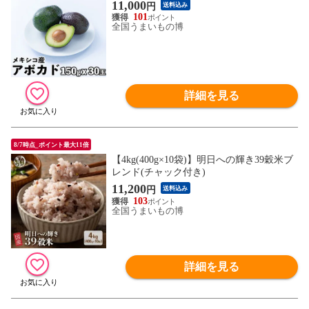
11,000
円
送料込み
101
全国うまいもの博
詳細を見る
8/7時点_ポイント最大11倍
【4kg(400g×10袋)】明日への輝き39穀米ブ
レンド(チャック付き)
11,200
円
送料込み
103
全国うまいもの博
詳細を見る