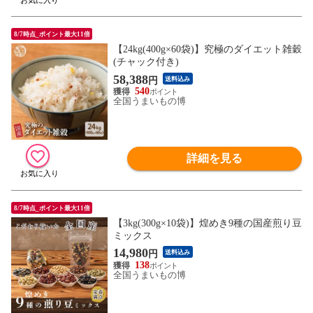
8/7時点_ポイント最大11倍
【24kg(400g×60袋)】究極のダイエット雑穀
(チャック付き)
58,388
円
送料込み
540
全国うまいもの博
詳細を見る
8/7時点_ポイント最大11倍
【3kg(300g×10袋)】煌めき9種の国産煎り豆
ミックス
14,980
円
送料込み
138
全国うまいもの博