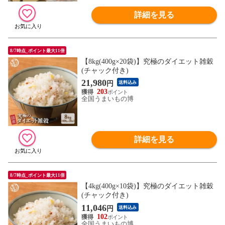
詳細を見る
8/7時点_ポイント最大11倍
【8kg(400g×20袋)】究極のダイエット雑穀
(チャック付き)
21,980
円
送料込み
203
全国うまいもの博
詳細を見る
8/7時点_ポイント最大11倍
【4kg(400g×10袋)】究極のダイエット雑穀
(チャック付き)
11,046
円
送料込み
102
全国うまいもの博