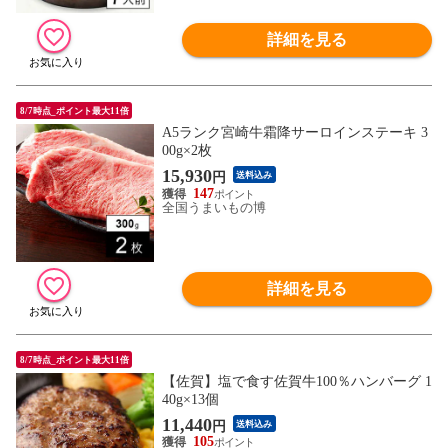
詳細を見る
8/7時点_ポイント最大11倍
A5ランク宮崎牛霜降サーロインステーキ 3
00g×2枚
15,930
円
送料込み
147
全国うまいもの博
詳細を見る
8/7時点_ポイント最大11倍
【佐賀】塩で食す佐賀牛100％ハンバーグ 1
40g×13個
11,440
円
送料込み
105