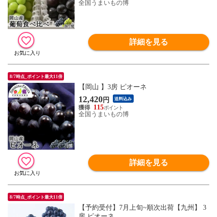
全国うまいもの博
詳細を見る
8/7時点_ポイント最大11倍
【岡山 】3房 ピオーネ
12,420
円
送料込み
115
全国うまいもの博
詳細を見る
8/7時点_ポイント最大11倍
【予約受付】7月上旬~順次出荷【九州】 3
房 ピオーネ