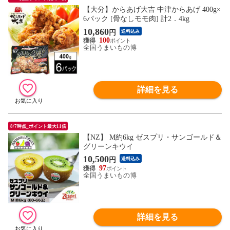
【大分】からあげ大吉 中津からあげ 400g×
6パック [骨なしモモ肉] 計2．4kg
10,860
円
送料込み
100
全国うまいもの博
詳細を見る
8/7時点_ポイント最大11倍
【NZ】 M約6kg ゼスプリ・サンゴールド＆
グリーンキウイ
10,500
円
送料込み
97
全国うまいもの博
詳細を見る