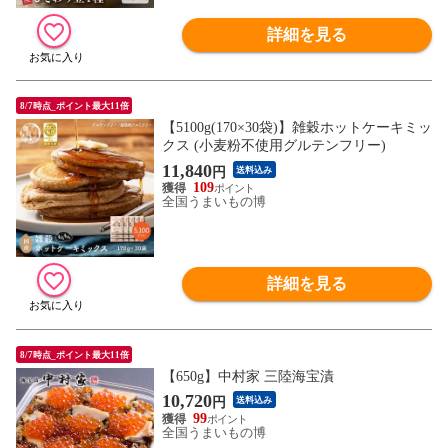
詳細を見る
8/7時点_ポイント最大11倍
【5100g(170×30袋)】雑穀ホットケーキミッ
クス (小麦粉不使用グルテンフリー)
11,840
円
送料込み
109
全国うまいもの博
詳細を見る
8/7時点_ポイント最大11倍
【650g】中村家 三陸海宝漬
10,720
円
送料込み
99
全国うまいもの博