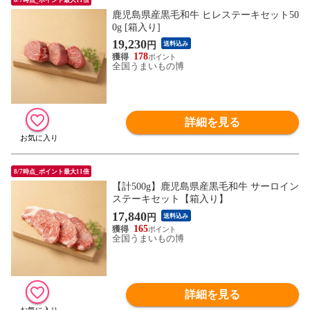
鹿児島県産黒毛和牛 ヒレステーキセット50
0g [箱入り]
19,230
円
送料込み
178
全国うまいもの博
詳細を見る
8/7時点_ポイント最大11倍
【計500g】鹿児島県産黒毛和牛 サーロイン
ステーキセット【箱入り】
17,840
円
送料込み
165
全国うまいもの博
詳細を見る