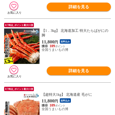
詳細を見る
8/7時点_ポイント最大11倍
【1．3kg】 北海道加工 特大たらばがにの
脚
11,800
円
送料込み
109
全国うまいもの博
詳細を見る
8/7時点_ポイント最大11倍
【超特大1kg】 北海道産 毛がに
11,800
円
送料込み
109
全国うまいもの博