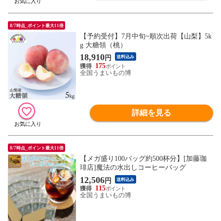
8/7時点_ポイント最大11倍
【予約受付】7月中旬~順次出荷【山梨】5k
g 大糖領（桃）
18,910
円
送料込み
175
全国うまいもの博
詳細を見る
8/7時点_ポイント最大11倍
【メガ盛り100バッグ約500杯分】[加藤珈
琲店]魔法の水出しコーヒーバッグ
12,506
円
送料込み
115
全国うまいもの博