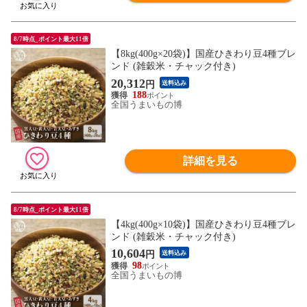
8/7時点_ポイント最大11倍
【8kg(400g×20袋)】国産ひきわり豆4種ブレ
ンド (雑穀米・チャック付き)
20,312
円
送料込み
188
全国うまいもの博
詳細を見る
8/7時点_ポイント最大11倍
【4kg(400g×10袋)】国産ひきわり豆4種ブレ
ンド (雑穀米・チャック付き)
10,604
円
送料込み
98
全国うまいもの博