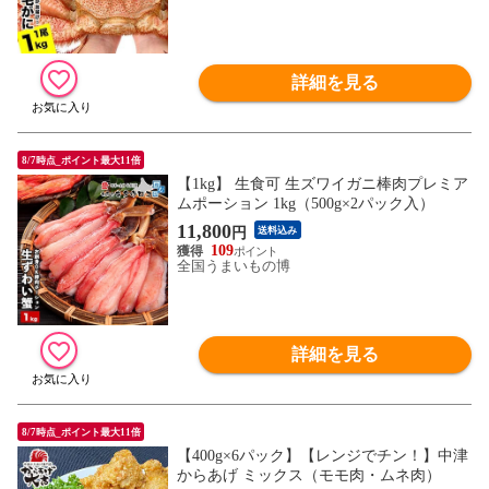
詳細を見る
8/7時点_ポイント最大11倍
【1kg】 生食可 生ズワイガニ棒肉プレミア
ムポーション 1kg（500g×2パック入）
11,800
円
送料込み
109
全国うまいもの博
詳細を見る
8/7時点_ポイント最大11倍
【400g×6パック】【レンジでチン！】中津
からあげ ミックス（モモ肉・ムネ肉）