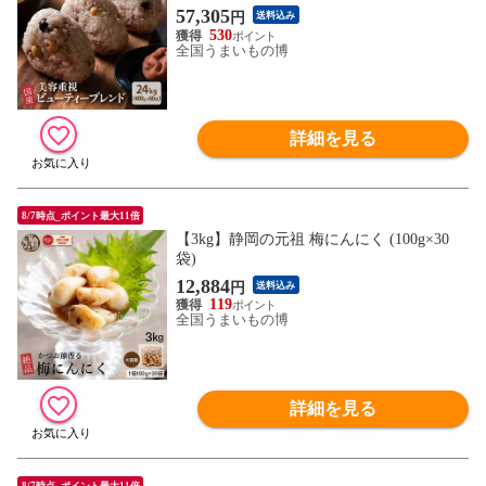
付き)
57,305
円
送料込み
530
全国うまいもの博
詳細を見る
8/7時点_ポイント最大11倍
【3kg】静岡の元祖 梅にんにく (100g×30
袋)
12,884
円
送料込み
119
全国うまいもの博
詳細を見る
8/7時点_ポイント最大11倍