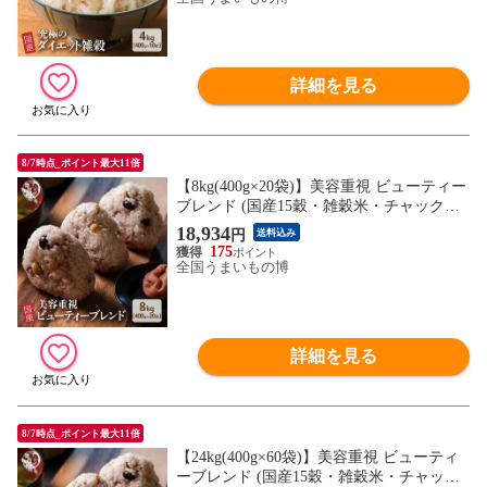
詳細を見る
8/7時点_ポイント最大11倍
【8kg(400g×20袋)】美容重視 ビューティー
ブレンド (国産15穀・雑穀米・チャック付
き)
18,934
円
送料込み
175
全国うまいもの博
詳細を見る
8/7時点_ポイント最大11倍
【24kg(400g×60袋)】美容重視 ビューティ
ーブレンド (国産15穀・雑穀米・チャック