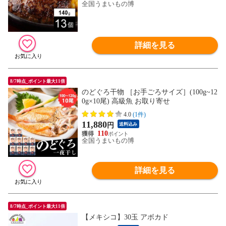
全国うまいもの博
詳細を見る
8/7時点_ポイント最大11倍
のどぐろ干物 ［お手ごろサイズ］(100g~12
0g×10尾) 高級魚 お取り寄せ
4.0
(1件)
11,880
円
送料込み
110
全国うまいもの博
詳細を見る
8/7時点_ポイント最大11倍
【メキシコ】30玉 アボカド