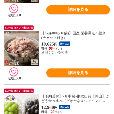
詳細を見る
8/7時点_ポイント最大11倍
【4kg(400g×10袋)】国産 栄養満点23穀米
(チャック付き)
10,625
円
送料込み
98
全国うまいもの博
詳細を見る
8/7時点_ポイント最大11倍
【予約受付】7月中旬~順次出荷【岡山】ぶ
どう食べ比べ（ピオーネ＆シャインマスカ
ット）
12,960
円
送料込み
120