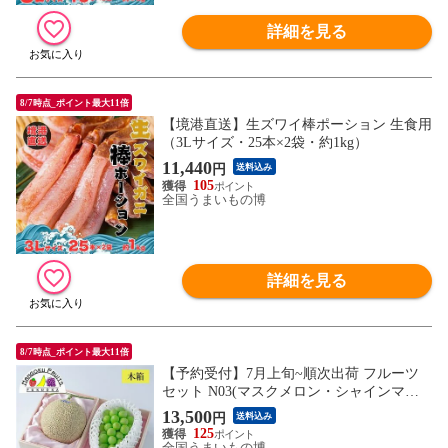
詳細を見る
8/7時点_ポイント最大11倍
【境港直送】生ズワイ棒ポーション 生食用
（3Lサイズ・25本×2袋・約1kg）
11,440
円
送料込み
105
全国うまいもの博
詳細を見る
8/7時点_ポイント最大11倍
【予約受付】7月上旬~順次出荷 フルーツ
セット N03(マスクメロン・シャインマス
カット)
13,500
円
送料込み
125
全国うまいもの博