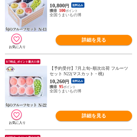
和梨)
10,800
円
送料込み
100
全国うまいもの博
詳細を見る
8/7時点_ポイント最大11倍
【予約受付】7月上旬~順次出荷 フルーツ
セット N22(マスカット・桃)
10,260
円
送料込み
95
全国うまいもの博
詳細を見る