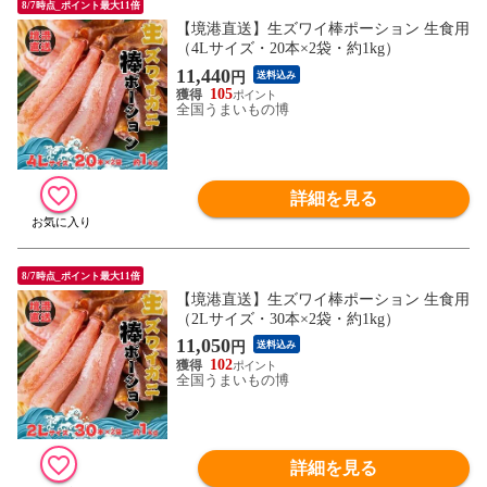
8/7時点_ポイント最大11倍
【境港直送】生ズワイ棒ポーション 生食用
（4Lサイズ・20本×2袋・約1kg）
11,440
円
送料込み
105
全国うまいもの博
詳細を見る
8/7時点_ポイント最大11倍
【境港直送】生ズワイ棒ポーション 生食用
（2Lサイズ・30本×2袋・約1kg）
11,050
円
送料込み
102
全国うまいもの博
詳細を見る