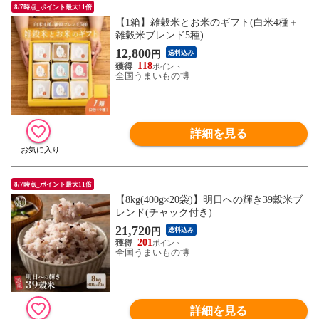
8/7時点_ポイント最大11倍
【1箱】雑穀米とお米のギフト(白米4種＋
雑穀米ブレンド5種)
12,800
円
送料込み
118
全国うまいもの博
詳細を見る
8/7時点_ポイント最大11倍
【8kg(400g×20袋)】明日への輝き39穀米ブ
レンド(チャック付き)
21,720
円
送料込み
201
全国うまいもの博
詳細を見る