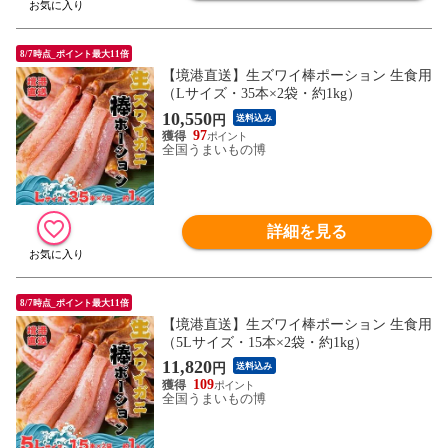
8/7時点_ポイント最大11倍
【境港直送】生ズワイ棒ポーション 生食用
（Lサイズ・35本×2袋・約1kg）
10,550
円
送料込み
97
全国うまいもの博
詳細を見る
8/7時点_ポイント最大11倍
【境港直送】生ズワイ棒ポーション 生食用
（5Lサイズ・15本×2袋・約1kg）
11,820
円
送料込み
109
全国うまいもの博