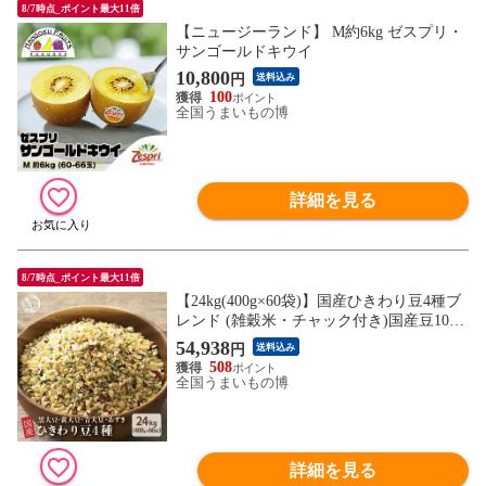
8/7時点_ポイント最大11倍
【ニュージーランド】 M約6kg ゼスプリ・
サンゴールドキウイ
10,800
円
送料込み
100
全国うまいもの博
詳細を見る
8/7時点_ポイント最大11倍
【24kg(400g×60袋)】国産ひきわり豆4種ブ
レンド (雑穀米・チャック付き)国産豆10
0％
54,938
円
送料込み
508
全国うまいもの博
詳細を見る