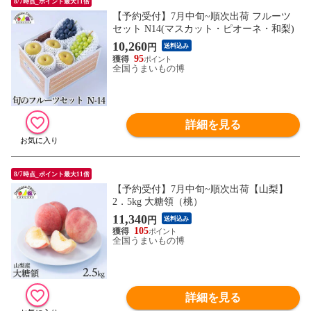
8/7時点_ポイント最大11倍
【予約受付】7月中旬~順次出荷 フルーツ
セット N14(マスカット・ピオーネ・和梨)
10,260
円
送料込み
95
全国うまいもの博
詳細を見る
8/7時点_ポイント最大11倍
【予約受付】7月中旬~順次出荷【山梨】
2．5kg 大糖領（桃）
11,340
円
送料込み
105
全国うまいもの博
詳細を見る