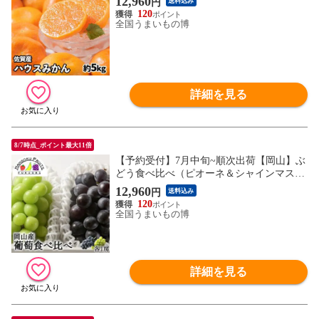
12,960
円
送料込み
120
全国うまいもの博
詳細を見る
8/7時点_ポイント最大11倍
【予約受付】7月中旬~順次出荷【岡山】ぶ
どう食べ比べ（ピオーネ＆シャインマスカ
ット）
12,960
円
送料込み
120
全国うまいもの博
詳細を見る