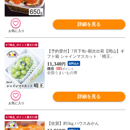
詳細を見る
8/7時点_ポイント最大11倍
【予約受付】7月下旬~順次出荷【岡山】ギ
フト箱 シャインマスカット 「晴王」
11,340
円
送料込み
105
全国うまいもの博
詳細を見る
8/7時点_ポイント最大11倍
【佐賀】約5kg ハウスみかん