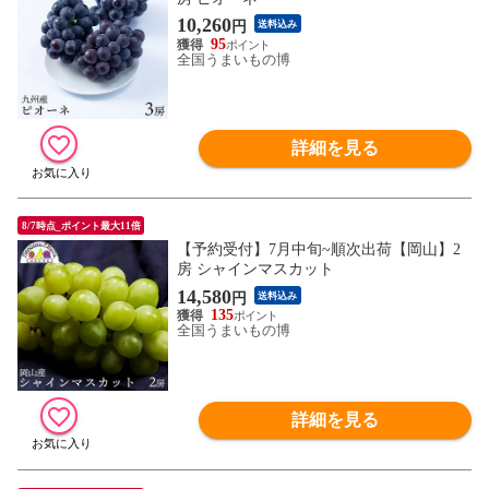
10,260
円
送料込み
95
全国うまいもの博
詳細を見る
8/7時点_ポイント最大11倍
【予約受付】7月中旬~順次出荷【岡山】2
房 シャインマスカット
14,580
円
送料込み
135
全国うまいもの博
詳細を見る