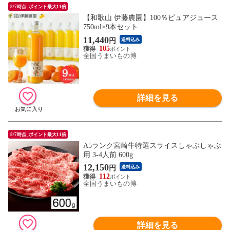
8/7時点_ポイント最大11倍
【和歌山 伊藤農園】100％ピュアジュース
750ml×9本セット
11,440
円
送料込み
105
全国うまいもの博
詳細を見る
8/7時点_ポイント最大11倍
A5ランク宮崎牛特選スライスしゃぶしゃぶ
用 3-4人前 600g
12,150
円
送料込み
112
全国うまいもの博
詳細を見る