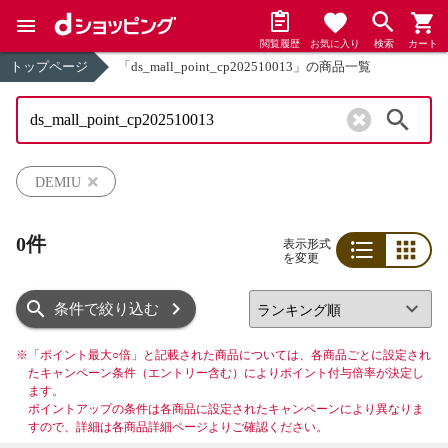
閲覧履歴
お気に入り
検索
カート
トップページ
「ds_mall_point_cp202510013」の商品一覧
検索
DEMIU
0件
表示形式
を変更
リスト
グリッド
条件で絞り込む
※
「ポイント最大○倍」と記載された商品については、各商品ごとに設定され
たキャンペーン条件（エントリー含む）によりポイント付与倍率が決定し
ます。
ポイントアップの条件は各商品に設定されたキャンペーンにより異なりま
すので、詳細は各商品詳細ページよりご確認ください。