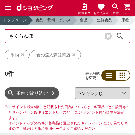
閲覧履歴
お気に入り
検索
カート
トップページ
食品・飲料・グルメ
食品
生鮮食品
果物
検索
果物
食の達人森源商店
0件
表示形式
を変更
リスト
グリッド
条件で絞り込む
※
「ポイント最大○倍」と記載された商品については、各商品ごとに設定され
たキャンペーン条件（エントリー含む）によりポイント付与倍率が決定し
ます。
ポイントアップの条件は各商品に設定されたキャンペーンにより異なりま
すので、詳細は各商品詳細ページよりご確認ください。