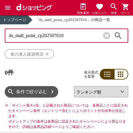
閲覧履歴
お気に入り
検索
カート
トップページ
「ds_mall_point_cp202507610」の商品一覧
検索
食の達人森源商店
0件
表示形式
を変更
リスト
グリッド
条件で絞り込む
※
「ポイント最大○倍」と記載された商品については、各商品ごとに設定され
たキャンペーン条件（エントリー含む）によりポイント付与倍率が決定し
ます。
ポイントアップの条件は各商品に設定されたキャンペーンにより異なりま
すので、詳細は各商品詳細ページよりご確認ください。