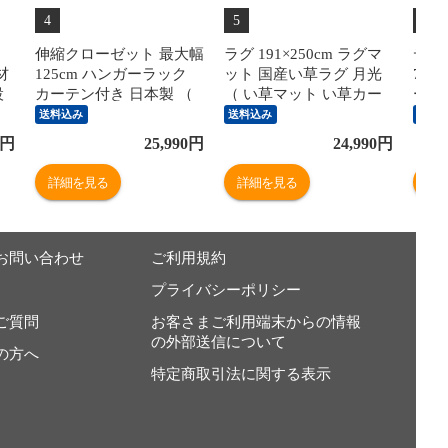
4
5
6
伸縮クローゼット 最大幅
ラグ 191×250cm ラグマ
ディ
材
125cm ハンガーラック
ット 国産い草ラグ 月光
70c
設
カーテン付き 日本製 （
（ い草マット い草カー
ース
収
衣類収納 大型 木製 コー
ペット カーペット 絨毯
ード
送料込み
送料込み
送料
ゴ
トハンガー 伸縮式 ワー
マット 国産 日本製 天然
スケ
円
25,990
円
24,990
円
ク
ドローブ パイプハンガー
抗菌 消臭 湿度調整 空気
キャ
出
） 【ダークブラウン】
浄化 不織布張り おしゃ
イラ
詳細を見る
詳細を見る
詳
納
れ 職人 丈夫 ）
ガラ
）
）
お問い合わせ
ご利用規約
プライバシーポリシー
ご質問
お客さまご利用端末からの情報
の外部送信について
の方へ
特定商取引法に関する表示