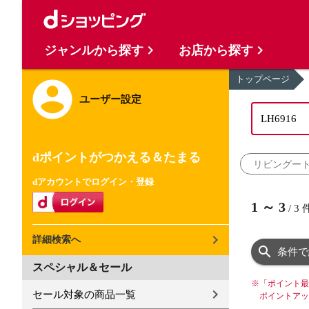
ジャンルから探す
お店から探す
トップページ
ユーザー設定
dポイントがつかえる＆たまる
リビングー
dアカウントでログイン・登録
1
～
3
/
3
詳細検索へ
条件で
スペシャル＆セール
※
「ポイント最
セール対象の商品一覧
ポイントアッ