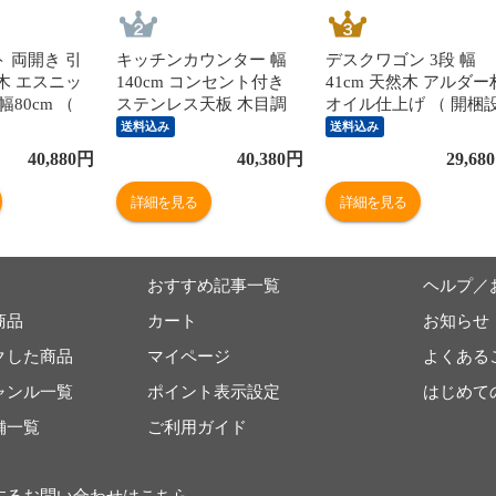
 両開き 引
キッチンカウンター 幅
デスクワゴン 3段 幅
木 エスニッ
140cm コンセント付き
41cm 天然木 アルダー
 幅80cm （
ステンレス天板 木目調
オイル仕上げ （ 開梱
 食器棚 収
（ カウンター 作業台 家
置 サイドワゴン 袖机 
送料込み
送料込み
 飾り棚 完成
電ラック 収納 可動棚 お
納 キャスター付き ワ
40,880
円
40,380
円
29,680
ンキャビネット
掃除ロボット対応 食器棚
ン 脇机 シンプル デス
ス扉 ブラウ
棚 ラック 2口コンセント
サイド 書類収納 引き
詳細を見る
詳細を見る
 ）
付 脚付 ダークブラウン
し 引出 引出し 小物収
ナチュラル ウォールナッ
木製 木目 ナチュラル 
ト ） 【ナチュラル】
おすすめ記事一覧
ヘルプ／
商品
カート
お知らせ
クした商品
マイページ
よくある
ャンル一覧
ポイント表示設定
はじめて
舗一覧
ご利用ガイド