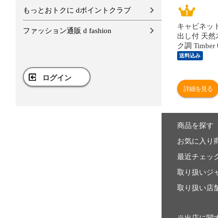
もっとおトクに dポイントクラブ
キャビネット
ファッション通販 d fashion
出し付 天然
ク調 Timber
リビング収納
送料込み
納 キッチン
品 キッチ
ログイン
レトロ ガラ
詳細を見る
ン おしゃれ
商品を探す
お気に入り
最近チェッ
取り扱いジ
取り扱い店