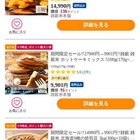
フト スイーツ 当店のイチオシ チャック付
14,990
円
送料込み
き 送料無料
138
雑穀米本舗
詳細を見る
セール
8/9時点_ポイント最大11倍
期間限定セール!!27900円→9901円!!雑穀 雑
穀米 ホットケーキミックス 5100g(170g×30
袋) 送料無料 お試し 使用用途は無限大 安
5100g(170g×30袋)
心の国産原料＆国内加工 パン作り スウィ
5.0
(2件)
ーツ作り パウダー[粉]
クーポンあり
9,901
円
送料込み
91
雑穀米本舗
詳細を見る
セール
8/9時点_ポイント最大11倍
期間限定セール!!14980円→9901円!!雑穀 雑
穀米 北海道9種の焙煎豆 3kg(300g×10袋) 国