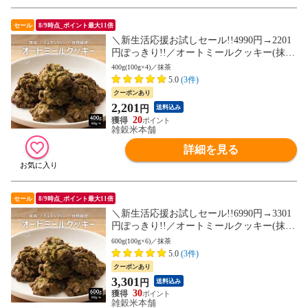
セール
8/9時点_ポイント最大11倍
＼新生活応援お試しセール!!4990円→2201
円ぽっきり!!／オートミールクッキー(抹
茶) 400g(100g×4袋)※割れ欠けあり ヘルシ
400g(100g×4)／抹茶
ー ダイエット スイーツ 訳アリ 食物繊維豊
5.0
(3件)
富 (個包装) お試し【送料無料】
クーポンあり
2,201
円
送料込み
20
雑穀米本舗
詳細を見る
セール
8/9時点_ポイント最大11倍
＼新生活応援お試しセール!!6990円→3301
円ぽっきり!!／オートミールクッキー(抹
茶) 600g(100g×6袋)※割れ欠けあり ヘルシ
600g(100g×6)／抹茶
ー ダイエット スイーツ 訳アリ 食物繊維豊
5.0
(3件)
富 (個包装) お試し【送料無料】
クーポンあり
3,301
円
送料込み
30
雑穀米本舗