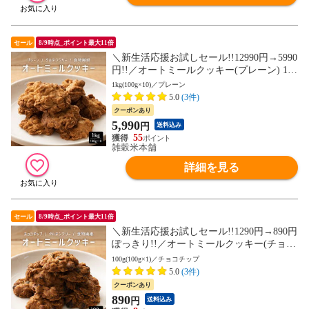
セール
8/9時点_ポイント最大11倍
＼新生活応援お試しセール!!12990円→5990
円!!／オートミールクッキー(プレーン) 1kg
(100g×10袋)※割れ欠けあり ヘルシー ダイ
1kg(100g×10)／プレーン
エット スイーツ 訳アリ 食物繊維豊富 (個
5.0
(3件)
包装) お試し【送料無料】
クーポンあり
5,990
円
送料込み
55
雑穀米本舗
詳細を見る
セール
8/9時点_ポイント最大11倍
＼新生活応援お試しセール!!1290円→890円
ぽっきり!!／オートミールクッキー(チョコ
チップ) 100g(100g×1袋)※割れ欠けあり ヘ
100g(100g×1)／チョコチップ
ルシー ダイエット スイーツ 訳アリ 食物繊
5.0
(3件)
維豊富 (個包装) お試し【送料無料】
クーポンあり
890
円
送料込み