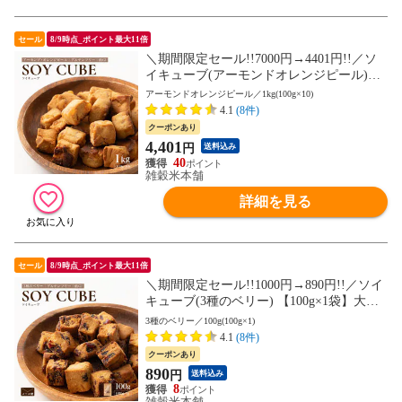
セール
8/9時点_ポイント最大11倍
＼期間限定セール!!7000円→4401円!!／ソ
イキューブ(アーモンドオレンジピール)
【1kg(100g×10袋)】大豆 大豆粉 ナッツ 小
アーモンドオレンジピール／1kg(100g×10)
麦粉不使用 ダイエット 間食 送料無料 非常
4.1
(8件)
食(個包装・チャック付き) 初めての方おす
クーポンあり
すめ 当店のイチオシ
4,401
円
送料込み
40
雑穀米本舗
詳細を見る
セール
8/9時点_ポイント最大11倍
＼期間限定セール!!1000円→890円!!／ソイ
キューブ(3種のベリー) 【100g×1袋】大豆
ミート 大豆粉 ナッツ チョコ 小麦粉不使用
3種のベリー／100g(100g×1)
ダイエット たんぱく質たっぷり 間食 送料
4.1
(8件)
無料 非常食(個包装・チャック付き) 初めて
クーポンあり
の方おすすめ 当店のイチオシ
890
円
送料込み
8
雑穀米本舗