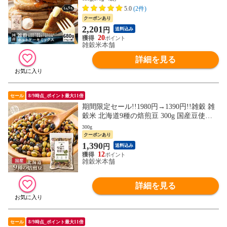
心の国産原料＆国内加工 パン作り スウィ
5.0
(2件)
ーツ作り パウダー[粉]
クーポンあり
2,201
円
送料込み
20
雑穀米本舗
詳細を見る
セール
8/9時点_ポイント最大11倍
期間限定セール!!1980円→1390円!!雑穀 雑
穀米 北海道9種の焙煎豆 300g 国産豆使用
煎豆 スイーツ 雑穀スイーツ ナッツ ダイエ
300g
ットスイーツ 健康スイーツ(個包装)
クーポンあり
1,390
円
送料込み
12
雑穀米本舗
詳細を見る
セール
8/9時点_ポイント最大11倍