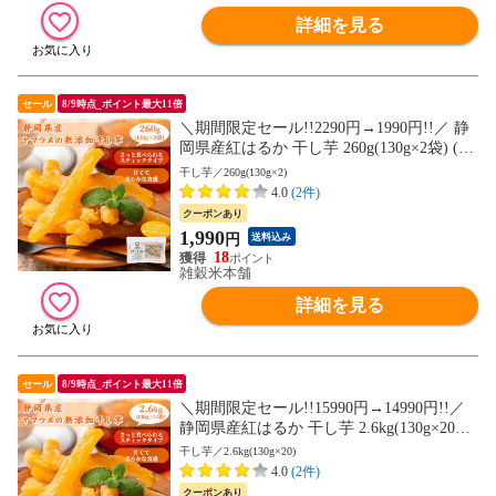
詳細を見る
セール
8/9時点_ポイント最大11倍
＼期間限定セール!!2290円→1990円!!／ 静
岡県産紅はるか 干し芋 260g(130g×2袋) (天
日干し・無添加自然食品) 紅はるか 干しい
干し芋／260g(130g×2)
も ホシイモ 無添加 お菓子 和菓子 おやつ
4.0
(2件)
ほしいも 干しイモ 健康食品 茶菓子 ギフト
クーポンあり
スイーツ 当店のイチオシ チャック付き 送
1,990
円
送料込み
料無料
18
雑穀米本舗
詳細を見る
セール
8/9時点_ポイント最大11倍
＼期間限定セール!!15990円→14990円!!／
静岡県産紅はるか 干し芋 2.6kg(130g×20袋)
(天日干し・無添加自然食品) 紅はるか 干し
干し芋／2.6kg(130g×20)
いも ホシイモ 無添加 お菓子 和菓子 おや
4.0
(2件)
つ ほしいも 干しイモ 健康食品 茶菓子 ギ
クーポンあり