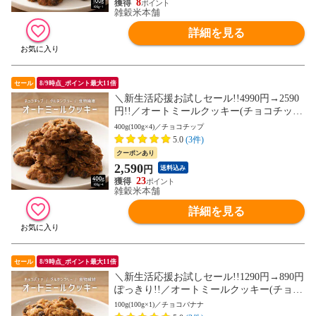
8
雑穀米本舗
詳細を見る
セール
8/9時点_ポイント最大11倍
＼新生活応援お試しセール!!4990円→2590
円!!／オートミールクッキー(チョコチッ
プ) 400g(100g×4袋)※割れ欠けあり ヘルシ
400g(100g×4)／チョコチップ
ー ダイエット スイーツ 訳アリ 食物繊維豊
5.0
(3件)
富 (個包装) お試し【送料無料】
クーポンあり
2,590
円
送料込み
23
雑穀米本舗
詳細を見る
セール
8/9時点_ポイント最大11倍
＼新生活応援お試しセール!!1290円→890円
ぽっきり!!／オートミールクッキー(チョコ
バナナ) 100g(100g×1袋)※割れ欠けあり ヘ
100g(100g×1)／チョコバナナ
ルシー ダイエット スイーツ 訳アリ 食物繊