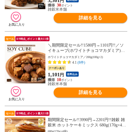
3,301
円
30
雑穀米本舗
詳細を見る
セール
8/9時点_ポイント最大11倍
＼期間限定セール!!1580円→1101円!!／ソ
イキューブ(ホワイトチョコマカダミア)
【200g(100g×2袋)】大豆ミート 大豆粉 ナ
ホワイトチョコマカダミア／200g(100g×2)
ッツ チョコ 小麦粉不使用 ダイエット たん
4.1
(8件)
ぱく質たっぷり 間食 送料無料 非常食(個包
クーポンあり
装・チャック付き) 初めての方おすすめ 当
1,101
円
送料込み
店のイチオシ
10
雑穀米本舗
詳細を見る
セール
8/9時点_ポイント最大11倍
期間限定セール!!3990円→2201円!!雑穀 雑
穀米 ホットケーキミックス 680g(170g×4
袋) 送料無料 お試し 使用用途は無限大 安
680g(170g×4袋)