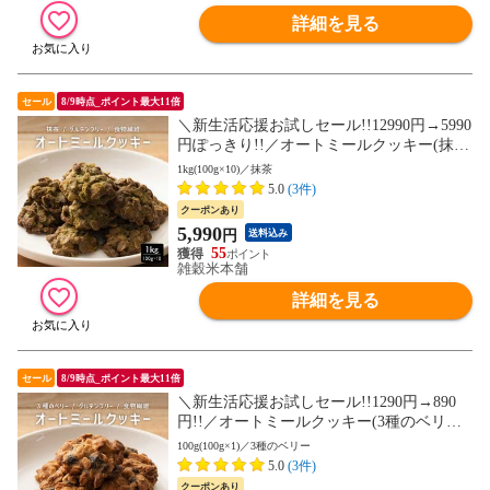
詳細を見る
セール
8/9時点_ポイント最大11倍
＼新生活応援お試しセール!!12990円→5990
円ぽっきり!!／オートミールクッキー(抹
茶) 1kg(100g×10袋)※割れ欠けあり ヘルシ
1kg(100g×10)／抹茶
ー ダイエット スイーツ 訳アリ 食物繊維豊
5.0
(3件)
富 (個包装) お試し【送料無料】
クーポンあり
5,990
円
送料込み
55
雑穀米本舗
詳細を見る
セール
8/9時点_ポイント最大11倍
＼新生活応援お試しセール!!1290円→890
円!!／オートミールクッキー(3種のベリー)
100g(100g×1袋)※割れ欠けあり ヘルシー
100g(100g×1)／3種のベリー
ダイエット スイーツ 訳アリ 食物繊維豊富
5.0
(3件)
(個包装) お試し【送料無料】
クーポンあり