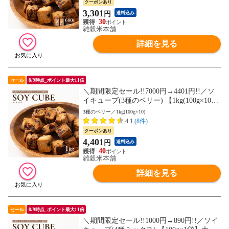
クーポンあり
付き) 初めての方おすすめ 当店のイチオシ
3,301
円
送料込み
30
雑穀米本舗
詳細を見る
セール
8/9時点_ポイント最大11倍
＼期間限定セール!!7000円→4401円!!／ソ
イキューブ(3種のベリー) 【1kg(100g×10
袋)】大豆ミート 大豆粉 ナッツ チョコ 小
3種のベリー／1kg(100g×10)
麦粉不使用 ダイエット たんぱく質たっぷ
4.1
(8件)
り 間食 送料無料 非常食(個包装・チャック
クーポンあり
付き) 初めての方おすすめ 当店のイチオシ
4,401
円
送料込み
40
雑穀米本舗
詳細を見る
セール
8/9時点_ポイント最大11倍
＼期間限定セール!!1000円→890円!!／ソイ