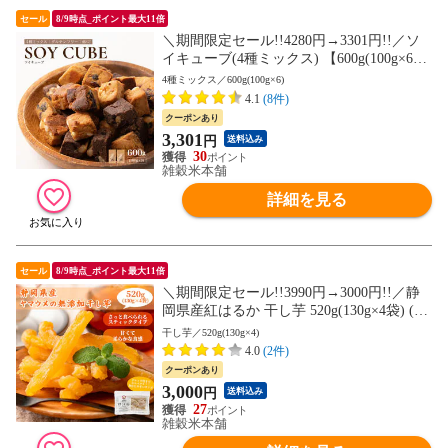
セール
8/9時点_ポイント最大11倍
＼期間限定セール!!4280円→3301円!!／ソ
イキューブ(4種ミックス) 【600g(100g×6
袋)】大豆 大豆粉 ナッツ チョコ 小麦粉不
4種ミックス／600g(100g×6)
使用 ダイエット 間食 送料無料 非常食(個
4.1
(8件)
包装・チャック付き) 初めての方おすすめ
クーポンあり
当店のイチオシ
3,301
円
送料込み
30
雑穀米本舗
詳細を見る
セール
8/9時点_ポイント最大11倍
＼期間限定セール!!3990円→3000円!!／静
岡県産紅はるか 干し芋 520g(130g×4袋) (天
日干し・無添加自然食品) 紅はるか 干しい
干し芋／520g(130g×4)
も ホシイモ 無添加 お菓子 和菓子 おやつ
4.0
(2件)
ほしいも 干しイモ 健康食品 茶菓子 ギフト
クーポンあり
スイーツ 当店のイチオシ チャック付き 送
3,000
円
送料込み
料無料
27
雑穀米本舗