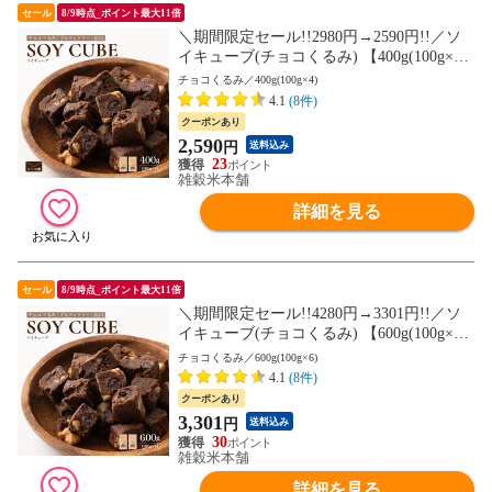
セール
8/9時点_ポイント最大11倍
＼期間限定セール!!2980円→2590円!!／ソ
イキューブ(チョコくるみ) 【400g(100g×4
袋)】大豆ミート 大豆粉 ナッツ チョコ 小
チョコくるみ／400g(100g×4)
麦粉不使用 ダイエット たんぱく質たっぷ
4.1
(8件)
り 間食 送料無料 非常食(個包装・チャック
クーポンあり
付き) 初めての方おすすめ 当店のイチオシ
2,590
円
送料込み
23
雑穀米本舗
詳細を見る
セール
8/9時点_ポイント最大11倍
＼期間限定セール!!4280円→3301円!!／ソ
イキューブ(チョコくるみ) 【600g(100g×6
袋)】大豆ミート 大豆粉 ナッツ チョコ 小
チョコくるみ／600g(100g×6)
麦粉不使用 ダイエット たんぱく質たっぷ
4.1
(8件)
り 間食 送料無料 非常食(個包装・チャック
クーポンあり
付き) 初めての方おすすめ 当店のイチオシ
3,301
円
送料込み
30
雑穀米本舗
詳細を見る