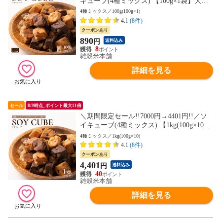
キューブ(4種ミックス) 【100g×1袋】大豆
大豆粉 ナッツ チョコ 小麦粉不使用 ダイエ
4種ミックス／100g(100g×1)
ット 間食 送料無料 非常食(個包装・チャッ
4.1
(8件)
ク付き) 初めての方おすすめ 当店のイチオ
クーポンあり
シ
890
円
送料込み
8
雑穀米本舗
詳細を見る
セール
8/9時点_ポイント最大11倍
＼期間限定セール!!7000円→4401円!!／ソ
イキューブ(4種ミックス) 【1kg(100g×10
袋)】大豆 大豆粉 ナッツ チョコ 小麦粉不
4種ミックス／1kg(100g×10)
使用 ダイエット 間食 送料無料 非常食(個
4.1
(8件)
包装・チャック付き) 初めての方おすすめ
クーポンあり
当店のイチオシ
4,401
円
送料込み
40
雑穀米本舗
詳細を見る