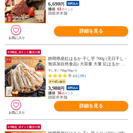
お試し 送料無料 製菓 製パン材料 業務用
6,690
円
送料込み
家飲み 訳あり 初めての方おすすめ 当店の
61
イチオシ
雑穀米本舗
詳細を見る
8/9時点_ポイント最大11倍
静岡県産紅はるか 干し芋 700g (天日干し・
無添加自然食品) 大容量 大量 紅はるか 干
しいも ホシイモ 無添加 お菓子 和菓子 お
干し芋／700g(700g×1)
やつ ほしいも 干しイモ 健康食品 茶菓子
4.0
(2件)
ギフト スイーツ 当店のイチオシ チャック
クーポンあり
付き 送料無料
3,980
円
送料込み
36
雑穀米本舗
詳細を見る
8/9時点_ポイント最大11倍