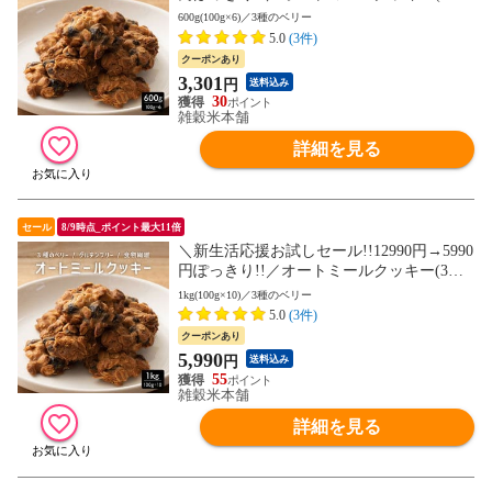
のベリー) 600g(100g×6袋)※割れ欠けあり
600g(100g×6)／3種のベリー
ヘルシー ダイエット スイーツ 訳アリ 食物
5.0
(3件)
繊維豊富 (個包装) お試し【送料無料】
クーポンあり
3,301
円
送料込み
30
雑穀米本舗
詳細を見る
セール
8/9時点_ポイント最大11倍
＼新生活応援お試しセール!!12990円→5990
円ぽっきり!!／オートミールクッキー(3種
のベリー) 1kg(100g×10袋)※割れ欠けあり
1kg(100g×10)／3種のベリー
ヘルシー ダイエット スイーツ 訳アリ 食物
5.0
(3件)
繊維豊富 (個包装) お試し【送料無料】
クーポンあり
5,990
円
送料込み
55
雑穀米本舗
詳細を見る