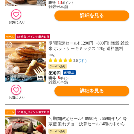
13
雑穀米本舗
詳細を見る
セール
8/9時点_ポイント最大11倍
期間限定セール!!1290円→890円!!雑穀 雑穀
米 ホットケーキミックス 170g 送料無料 お
試し 使用用途は無限大 安心の国産原料＆
170g
国内加工 パン作り スウィーツ作り パウダ
5.0
(2件)
ー[粉]
クーポンあり
890
円
送料込み
8
雑穀米本舗
詳細を見る
セール
8/9時点_ポイント最大11倍
＼期間限定セール!!8990円→6690円!!／ 冷
蔵便 割れチョコ決算セール14種の中から5
種届くお楽しみセット (個包装) お手軽価格
クーポンあり