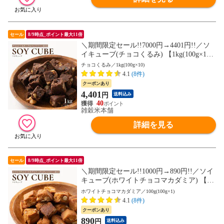
セール
8/9時点_ポイント最大11倍
＼期間限定セール!!7000円→4401円!!／ソ
イキューブ(チョコくるみ) 【1kg(100g×10
袋)】大豆ミート 大豆粉 ナッツ チョコ 小
チョコくるみ／1kg(100g×10)
麦粉不使用 ダイエット たんぱく質たっぷ
4.1
(8件)
り 間食 送料無料 非常食(個包装・チャック
クーポンあり
付き) 初めての方おすすめ 当店のイチオシ
4,401
円
送料込み
40
雑穀米本舗
詳細を見る
セール
8/9時点_ポイント最大11倍
＼期間限定セール!!1000円→890円!!／ソイ
キューブ(ホワイトチョコマカダミア) 【10
0g×1袋】大豆ミート 大豆粉 ナッツ チョコ
ホワイトチョコマカダミア／100g(100g×1)
小麦粉不使用 ダイエット たんぱく質たっ
4.1
(8件)
ぷり 間食 送料無料 非常食(個包装・チャッ
クーポンあり
ク付き) 初めての方おすすめ 当店のイチオ
890
円
送料込み