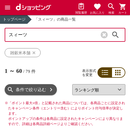
閲覧履歴
お気に入り
検索
カート
トップページ
「スィーツ」の商品一覧
検索
雑穀米本舗
1
～
60
表示形式
/
79
件
を変更
リスト
グリッド
条件で絞り込む
※
「ポイント最大○倍」と記載された商品については、各商品ごとに設定され
たキャンペーン条件（エントリー含む）によりポイント付与倍率が決定し
ます。
ポイントアップの条件は各商品に設定されたキャンペーンにより異なりま
すので、詳細は各商品詳細ページよりご確認ください。