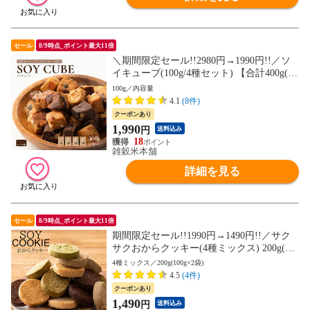
セール
8/9時点_ポイント最大11倍
＼期間限定セール!!2980円→1990円!!／ソ
イキューブ(100g/4種セット) 【合計400g(10
0g×4袋)】大豆ミート 大豆粉 ナッツ チョコ
100g／内容量
小麦粉不使用 ダイエット たんぱく質たっ
4.1
(8件)
ぷり 間食 送料無料 非常食(個包装・チャッ
クーポンあり
ク付き) 初めての方おすすめ 当店のイチオ
1,990
円
送料込み
シ
18
雑穀米本舗
詳細を見る
セール
8/9時点_ポイント最大11倍
期間限定セール!!1990円→1490円!!／サク
サクおからクッキー(4種ミックス) 200g(10
0g×2袋)※割れ欠けあり ヘルシー ダイエッ
4種ミックス／200g(100g×2袋)
ト スイーツ 訳アリ おからパウダー 食物繊
4.5
(4件)
維豊富 (個包装) 【送料無料】
クーポンあり
1,490
円
送料込み