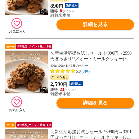
890
円
送料込み
8
雑穀米本舗
詳細を見る
セール
8/9時点_ポイント最大11倍
＼新生活応援お試しセール!!4990円→2590
円ぽっきり!!／オートミールクッキー(3種
のベリー) 400g(100g×4袋)※割れ欠けあり
400g(100g×4)／3種のベリー
ヘルシー ダイエット スイーツ 訳アリ 食物
5.0
(3件)
繊維豊富 (個包装) お試し【送料無料】
クーポンあり
2,590
円
送料込み
23
雑穀米本舗
詳細を見る
セール
8/9時点_ポイント最大11倍
＼新生活応援お試しセール!!6990円→3301
円ぽっきり!!／オートミールクッキー(3種