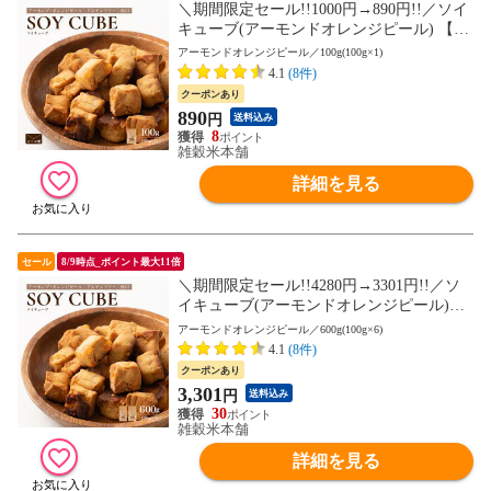
＼期間限定セール!!1000円→890円!!／ソイ
キューブ(アーモンドオレンジピール) 【10
0g×1袋】大豆ミート 大豆粉 ナッツ チョコ
アーモンドオレンジピール／100g(100g×1)
小麦粉不使用 ダイエット たんぱく質たっ
4.1
(8件)
ぷり 間食 送料無料 非常食(個包装・チャッ
クーポンあり
ク付き) 初めての方おすすめ 当店のイチオ
890
円
送料込み
シ
8
雑穀米本舗
詳細を見る
セール
8/9時点_ポイント最大11倍
＼期間限定セール!!4280円→3301円!!／ソ
イキューブ(アーモンドオレンジピール)
【600g(100g×6袋)】大豆ミート 大豆粉 ナ
アーモンドオレンジピール／600g(100g×6)
ッツ チョコ 小麦粉不使用 ダイエット たん
4.1
(8件)
ぱく質たっぷり 間食 送料無料 非常食(個包
クーポンあり
装・チャック付き) 初めての方おすすめ 当
3,301
円
送料込み
店のイチオシ
30
雑穀米本舗
詳細を見る