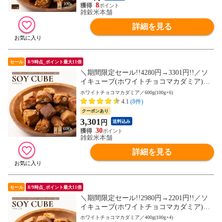
シ
8
雑穀米本舗
詳細を見る
セール
8/9時点_ポイント最大11倍
＼期間限定セール!!4280円→3301円!!／ソ
イキューブ(ホワイトチョコマカダミア)
【600g(100g×6袋)】大豆ミート 大豆粉 ナ
ホワイトチョコマカダミア／600g(100g×6)
ッツ チョコ 小麦粉不使用 ダイエット たん
4.1
(8件)
ぱく質たっぷり 間食 送料無料 非常食(個包
クーポンあり
装・チャック付き) 初めての方おすすめ 当
3,301
円
送料込み
店のイチオシ
30
雑穀米本舗
詳細を見る
セール
8/9時点_ポイント最大11倍
＼期間限定セール!!2980円→2201円!!／ソ
イキューブ(ホワイトチョコマカダミア)
【400g(100g×4袋)】大豆ミート 大豆粉 ナ
ホワイトチョコマカダミア／400g(100g×4)