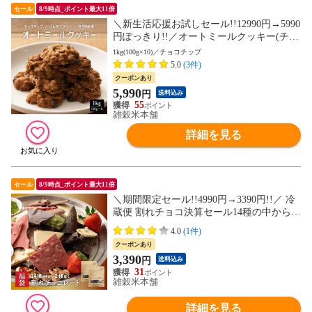
セール
8/9時点_ポイント最大11倍
＼新生活応援お試しセール!!12990円→5990
円ぽっきり!!／オートミールクッキー(チョ
コチップ) 1kg(100g×10袋)※割れ欠けあり
1kg(100g×10)／チョコチップ
ヘルシー ダイエット スイーツ 訳アリ 食物
5.0
(3件)
繊維豊富 (個包装) お試し【送料無料】
クーポンあり
5,990
円
送料込み
55
雑穀米本舗
詳細を見る
セール
8/9時点_ポイント最大11倍
＼期間限定セール!!4990円→3390円!!／ 冷
蔵便 割れチョコ決算セール14種の中から2
種届くお楽しみセット (個包装) お手軽価格
4.0
(1件)
お試し 送料無料 製菓 製パン材料 業務用
クーポンあり
家飲み 訳あり 初めての方おすすめ 当店の
3,390
円
送料込み
イチオシ
31
雑穀米本舗
詳細を見る