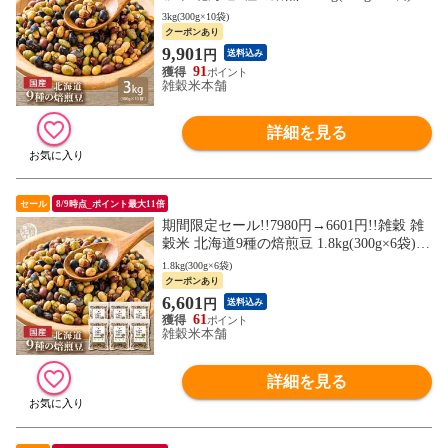
産豆使用 煎豆 スイーツ 雑穀スイーツ ナッ
3kg(300g×10袋)
ツ ダイエットスイーツ 健康スイーツ(個包
クーポンあり
装)
9,901
円
送料込み
91
雑穀米本舗
詳細を見る
セール
8/9時点_ポイント最大11倍
期間限定セール!!7980円→6601円!!雑穀 雑
穀米 北海道9種の焙煎豆 1.8kg(300g×6袋)
国産豆使用 煎豆 スイーツ 雑穀スイーツ ナ
1.8kg(300g×6袋)
ッツ ダイエットスイーツ 健康スイーツ(個
クーポンあり
包装)
6,601
円
送料込み
61
雑穀米本舗
詳細を見る