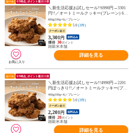
セール
8/9時点_ポイント最大11倍
＼新生活応援お試しセール!!6990円→3301
円!!／オートミールクッキー(プレーン) 600
g(100g×6袋)※割れ欠けあり ヘルシー ダイ
600g(100g×6)／プレーン
エット スイーツ 訳アリ 食物繊維豊富 (個
5.0
(3件)
包装) お試し【送料無料】
クーポンあり
3,301
円
送料込み
30
雑穀米本舗
詳細を見る
セール
8/9時点_ポイント最大11倍
＼新生活応援お試しセール!!4990円→2201
円ぽっきり!!／オートミールクッキー(プレ
ーン) 400g(100g×4袋)※割れ欠けあり ヘル
400g(100g×4)／プレーン
シー ダイエット スイーツ 訳アリ 食物繊維
5.0
(3件)
豊富 (個包装) お試し【送料無料】
クーポンあり
2,201
円
送料込み
20
雑穀米本舗
詳細を見る