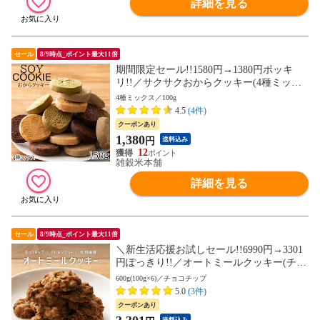
詳細を見る
セール
8/9時点_ポイント最大11倍
期間限定セール!!1580円→1380円ポッキ
リ!!／サクサクおからクッキー(4種ミック
ス) 100g※割れ欠けあり ヘルシー ダイエッ
4種ミックス／100g
ト スイーツ 訳アリ おからパウダー 食物繊
4.5
(4件)
維豊富 (個包装) 【送料無料】
クーポンあり
1,380
円
送料込み
12
雑穀米本舗
詳細を見る
セール
8/9時点_ポイント最大11倍
＼新生活応援お試しセール!!6990円→3301
円ぽっきり!!／オートミールクッキー(チョ
コチップ) 600g(100g×6袋)※割れ欠けあり
600g(100g×6)／チョコチップ
ヘルシー ダイエット スイーツ 訳アリ 食物
5.0
(3件)
繊維豊富 (個包装) お試し【送料無料】
クーポンあり
送料込み