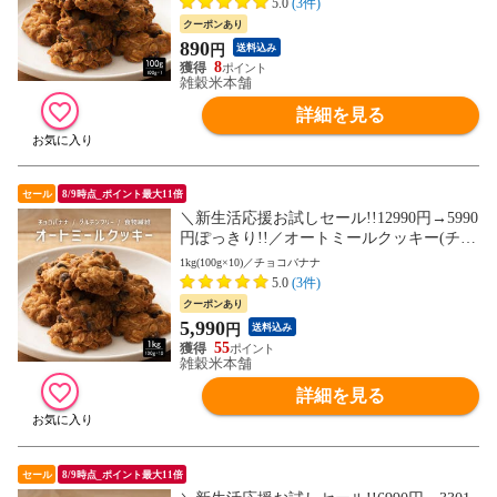
5.0
(3件)
維豊富 (個包装) お試し【送料無料】
クーポンあり
890
円
送料込み
8
雑穀米本舗
詳細を見る
セール
8/9時点_ポイント最大11倍
＼新生活応援お試しセール!!12990円→5990
円ぽっきり!!／オートミールクッキー(チョ
コバナナ) 1kg(100g×10袋)※割れ欠けあり
1kg(100g×10)／チョコバナナ
ヘルシー ダイエット スイーツ 訳アリ 食物
5.0
(3件)
繊維豊富 (個包装) お試し【送料無料】
クーポンあり
5,990
円
送料込み
55
雑穀米本舗
詳細を見る
セール
8/9時点_ポイント最大11倍