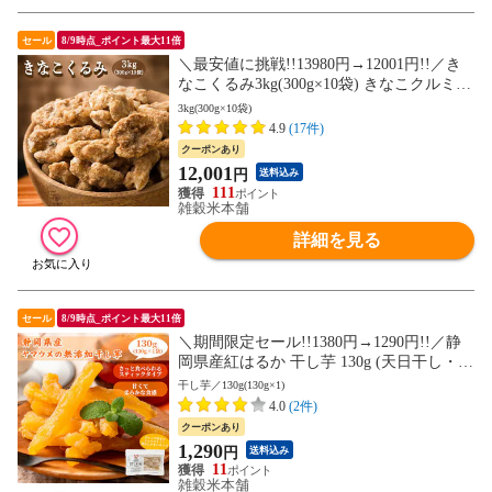
セール
8/9時点_ポイント最大11倍
＼最安値に挑戦!!13980円→12001円!!／き
なこくるみ3kg(300g×10袋) きなこクルミ
スイーツ 胡桃 おやつ お菓子 無添加 くる
3kg(300g×10袋)
み クルミ 送料無料 備蓄品 無添加 おつま
4.9
(17件)
み 製菓 製パン 材料 業務用 家飲み 宅飲み
クーポンあり
(チャック付き) 初めての方おすすめ 当店の
12,001
円
送料込み
イチオシ
111
雑穀米本舗
詳細を見る
セール
8/9時点_ポイント最大11倍
＼期間限定セール!!1380円→1290円!!／静
岡県産紅はるか 干し芋 130g (天日干し・無
添加自然食品) 紅はるか 干しいも ホシイモ
干し芋／130g(130g×1)
無添加 お菓子 和菓子 おやつ ほしいも 干
4.0
(2件)
しイモ 健康食品 茶菓子 ギフト スイーツ
クーポンあり
当店のイチオシ チャック付き 送料無料
1,290
円
送料込み
11
雑穀米本舗