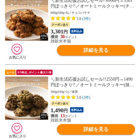
＼新生活応援お試しセール!!6990円→3301
円ぽっきり!!／オートミールクッキー(チョ
コバナナ) 600g(100g×6袋)※割れ欠けあり
600g(100g×6)／チョコバナナ
ヘルシー ダイエット スイーツ 訳アリ 食物
5.0
(3件)
繊維豊富 (個包装) お試し【送料無料】
クーポンあり
3,301
円
送料込み
30
雑穀米本舗
詳細を見る
セール
8/9時点_ポイント最大11倍
＼新生活応援お試しセール!!2550円→1490
円ぽっきり!!／オートミールクッキー(抹
茶) 200g(100g×2袋)※割れ欠けあり ヘルシ
200g(100g×2)／抹茶
ー ダイエット スイーツ 訳アリ 食物繊維豊
5.0
(3件)
富 (個包装) お試し【送料無料】
クーポンあり
1,490
円
送料込み
13
雑穀米本舗
詳細を見る