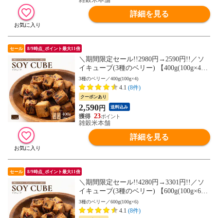
詳細を見る
セール
8/9時点_ポイント最大11倍
＼期間限定セール!!2980円→2590円!!／ソ
イキューブ(3種のベリー) 【400g(100g×4
袋)】大豆ミート 大豆粉 ナッツ チョコ 小
3種のベリー／400g(100g×4)
麦粉不使用 ダイエット たんぱく質たっぷ
4.1
(8件)
り 間食 送料無料 非常食(個包装・チャック
クーポンあり
付き) 初めての方おすすめ 当店のイチオシ
2,590
円
送料込み
23
雑穀米本舗
詳細を見る
セール
8/9時点_ポイント最大11倍
＼期間限定セール!!4280円→3301円!!／ソ
イキューブ(3種のベリー) 【600g(100g×6
袋)】大豆ミート 大豆粉 ナッツ チョコ 小
3種のベリー／600g(100g×6)
麦粉不使用 ダイエット たんぱく質たっぷ
4.1
(8件)
り 間食 送料無料 非常食(個包装・チャック