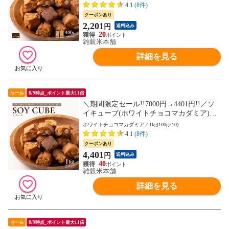
ッツ チョコ 小麦粉不使用 ダイエット たん
4.1
(8件)
ぱく質たっぷり 間食 送料無料 非常食(個包
クーポンあり
装・チャック付き) 初めての方おすすめ 当
2,201
円
送料込み
店のイチオシ
20
雑穀米本舗
詳細を見る
セール
8/9時点_ポイント最大11倍
＼期間限定セール!!7000円→4401円!!／ソ
イキューブ(ホワイトチョコマカダミア)
【1kg(100g×10袋)】大豆ミート 大豆粉 ナ
ホワイトチョコマカダミア／1kg(100g×10)
ッツ チョコ 小麦粉不使用 ダイエット たん
4.1
(8件)
ぱく質たっぷり 間食 送料無料 非常食(個包
クーポンあり
装・チャック付き) 初めての方おすすめ 当
4,401
円
送料込み
店のイチオシ
40
雑穀米本舗
詳細を見る
セール
8/9時点_ポイント最大11倍