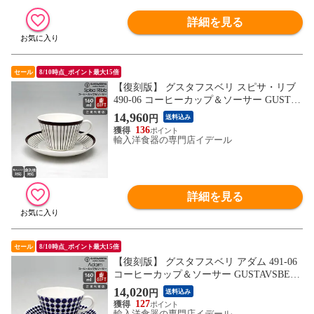
詳細を見る
セール
8/10時点_ポイント最大15倍
【復刻版】 グスタフスベリ スピサ・リブ
490-06 コーヒーカップ＆ソーサー GUSTAV
SBERG Spisa Ribb ギフト 結婚祝い プレゼ
14,960
円
送料込み
ント 贈り物 【食器 カトラリー】【ギフ
136
ト】
輸入洋食器の専門店イデール
詳細を見る
セール
8/10時点_ポイント最大15倍
【復刻版】 グスタフスベリ アダム 491-06
コーヒーカップ＆ソーサー GUSTAVSBER
G Adam ギフト 結婚祝い プレゼント 贈り
14,020
円
送料込み
物 【食器 カトラリー】【ギフト】
127
輸入洋食器の専門店イデール