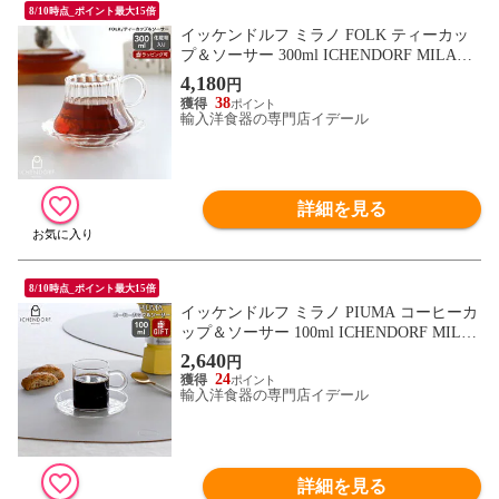
8/10時点_ポイント最大15倍
イッケンドルフ ミラノ FOLK ティーカッ
プ＆ソーサー 300ml ICHENDORF MILANO
ガラス 紅茶 コーヒー おしゃれ ハンドメイ
4,180
円
ド イタリア 北欧 食器 ギフト 結婚祝い プ
38
レゼント 贈り物 食器セット ギフトセット
輸入洋食器の専門店イデール
【食器 カトラリー】【ギフト】
詳細を見る
8/10時点_ポイント最大15倍
イッケンドルフ ミラノ PIUMA コーヒーカ
ップ＆ソーサー 100ml ICHENDORF MILA
NO ギフト 結婚祝い プレゼント 贈り物 食
2,640
円
器セット ギフトセット 【食器 カトラリ
24
ー】【ギフト】
輸入洋食器の専門店イデール
詳細を見る