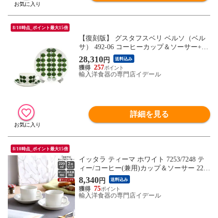
8/10時点_ポイント最大15倍
【復刻版】 グスタフスベリ ベルソ（ベル
サ） 492-06 コーヒーカップ＆ソーサー+49
2-02 プレート 22cm GUSTAVSBERG Bersa
28,310
円
送料込み
【食器 カトラリー】
257
輸入洋食器の専門店イデール
詳細を見る
8/10時点_ポイント最大15倍
イッタラ ティーマ ホワイト 7253/7248 テ
ィー/コーヒー(兼用)カップ＆ソーサー 220
ml ペア 耐熱 電子レンジ対応 ギフト 結婚
8,340
円
送料込み
祝い プレゼント 贈り物 ギフトセット 食器
75
セット 【iittala イッタラ】【食器 カトラリ
輸入洋食器の専門店イデール
ー】【ギフト】