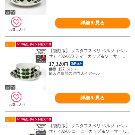
詳細を見る
セール
8/10時点_ポイント最大15倍
【復刻版】 グスタフスベリ ベルソ（ベル
サ） 492-08/3 ティーカップ＆ソーサー ス
トレート GUSTAVSBERG Bersa ギフト 結
17,320
円
送料込み
婚祝い プレゼント 贈り物 食器セット ギフ
157
トセット 【食器 カトラリー】【ギフト】
輸入洋食器の専門店イデール
詳細を見る
セール
8/10時点_ポイント最大15倍
【復刻版】 グスタフスベリ ベルソ（ベル
サ） 492-06 コーヒーカップ＆ソーサー+49