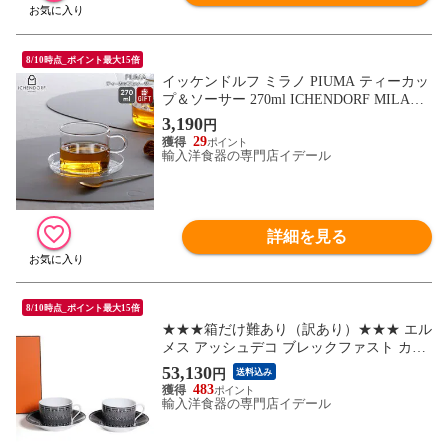
8/10時点_ポイント最大15倍
イッケンドルフ ミラノ PIUMA ティーカッ
プ＆ソーサー 270ml ICHENDORF MILANO
ギフト 結婚祝い プレゼント 贈り物 食器セ
3,190
円
ット ギフトセット 【食器 カトラリー】
29
【ギフト】
輸入洋食器の専門店イデール
詳細を見る
8/10時点_ポイント最大15倍
★★★箱だけ難あり（訳あり）★★★ エル
メス アッシュデコ ブレックファスト カッ
プ＆ソーサー ペア340ml HERMES H Deco
53,130
円
送料込み
Rouge ティー Hデコセット 食器セット
483
【食器 カトラリー】【アウトレット】
輸入洋食器の専門店イデール