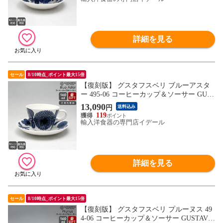
詳細を見る
セール
8/10時点_ポイント最大15倍
【復刻版】 グスタフスベリ ブルーアスタ
ー 495-06 コーヒーカップ＆ソーサー GUST
AVSBERG Blue Aster ギフト 結婚祝い プレ
13,090
円
送料込み
ゼント 贈り物 【食器 カトラリー】【ギフ
119
ト】
輸入洋食器の専門店イデール
詳細を見る
セール
8/10時点_ポイント最大15倍
【復刻版】 グスタフスベリ プルーヌス 49
4-06 コーヒーカップ＆ソーサー GUSTAVS