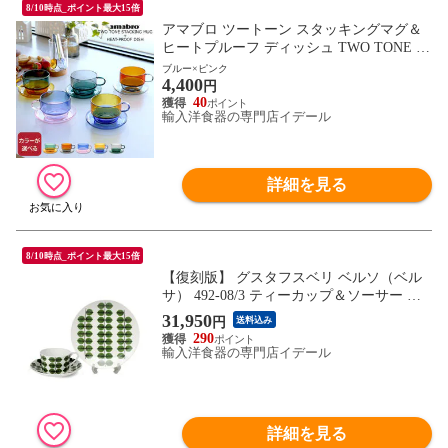
8/10時点_ポイント最大15倍
アマブロ ツートーン スタッキングマグ＆
ヒートプルーフ ディッシュ TWO TONE ST
ACKING MUG HEAT-PROOF DISH amabro
ブルー×ピンク
4,400
カップ＆ソーサー マグカップ プレート ギ
円
フト 結婚祝い プレゼント 贈り物 【食器
40
輸入洋食器の専門店イデール
カトラリー】【ギフト】
詳細を見る
8/10時点_ポイント最大15倍
【復刻版】 グスタフスベリ ベルソ（ベル
サ） 492-08/3 ティーカップ＆ソーサー ス
トレート+492-03 プレート 18cm GUSTAVS
31,950
円
送料込み
BERG Bersa 【食器 カトラリー】
290
輸入洋食器の専門店イデール
詳細を見る