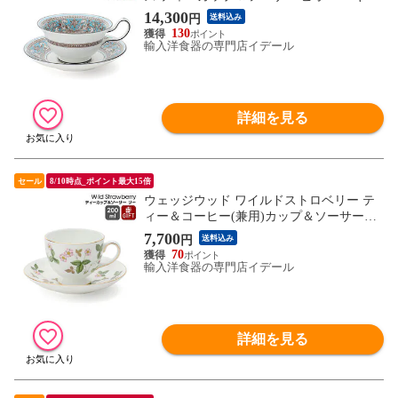
ト 結婚祝い プレゼント 贈り物 【食器 カ
14,300
円
送料込み
トラリー】【ギフト】
130
輸入洋食器の専門店イデール
詳細を見る
セール
8/10時点_ポイント最大15倍
ウェッジウッド ワイルドストロベリー テ
ィー＆コーヒー(兼用)カップ＆ソーサー
(リータイプ) ギフト 結婚祝い プレゼント
7,700
円
送料込み
贈り物 【食器 カトラリー】【ギフト】
70
輸入洋食器の専門店イデール
詳細を見る