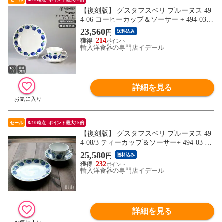
【復刻版】 グスタフスベリ プルーヌス 49
4-06 コーヒーカップ＆ソーサー + 494-03
プレート 18cm GUSTAVSBERG Prunus お皿
23,560
円
送料込み
【食器 カトラリー】
214
輸入洋食器の専門店イデール
詳細を見る
セール
8/10時点_ポイント最大15倍
【復刻版】 グスタフスベリ プルーヌス 49
4-08/3 ティーカップ＆ソーサー+ 494-03 プ
レート 18cm GUSTAVSBERG Prunus お皿
25,580
円
送料込み
【食器 カトラリー】
232
輸入洋食器の専門店イデール
詳細を見る