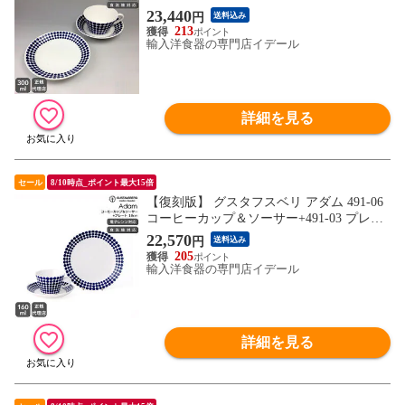
ト 18cm GUSTAVSBERG Adam お皿 【食器
23,440
円
送料込み
カトラリー】
213
輸入洋食器の専門店イデール
詳細を見る
セール
8/10時点_ポイント最大15倍
【復刻版】 グスタフスベリ アダム 491-06
コーヒーカップ＆ソーサー+491-03 プレー
ト 18cm GUSTAVSBERG Adam 【食器 カト
22,570
円
送料込み
ラリー】
205
輸入洋食器の専門店イデール
詳細を見る