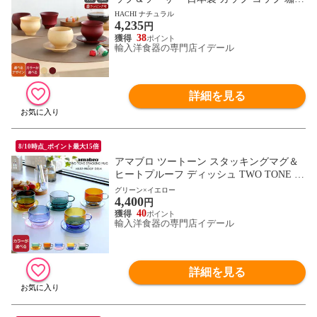
食洗機対応 ギフト 結婚祝い プレゼント 贈
HACHI ナチュラル
4,235
り物 【食器 カトラリー】【ギフト】
円
38
輸入洋食器の専門店イデール
詳細を見る
8/10時点_ポイント最大15倍
アマブロ ツートーン スタッキングマグ＆
ヒートプルーフ ディッシュ TWO TONE ST
ACKING MUG HEAT-PROOF DISH amabro
グリーン×イエロー
4,400
カップ＆ソーサー マグカップ プレート ギ
円
フト 結婚祝い プレゼント 贈り物 【食器
40
輸入洋食器の専門店イデール
カトラリー】【ギフト】
詳細を見る