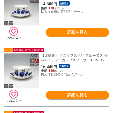
BERG Prunus ギフト 結婚祝い プレゼント
14,300
円
送料込み
贈り物 【食器 カトラリー】【ギフト】
130
輸入洋食器の専門店イデール
詳細を見る
セール
8/10時点_ポイント最大15倍
【復刻版】 グスタフスベリ プルーヌス 49
4-08/3 ティーカップ＆ソーサー GUSTAVSB
ERG Prunus ギフト 結婚祝い プレゼント 贈
16,440
円
送料込み
り物 【食器 カトラリー】【ギフト】
149
輸入洋食器の専門店イデール
詳細を見る
セール
8/10時点_ポイント最大15倍