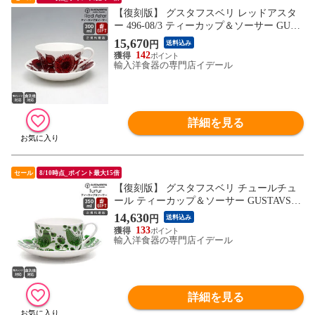
【復刻版】 グスタフスベリ レッドアスタ
ー 496-08/3 ティーカップ＆ソーサー GUST
AVSBERG Red Aster ギフト 結婚祝い プレ
15,670
円
送料込み
ゼント 贈り物 【食器 カトラリー】【ギフ
142
ト】
輸入洋食器の専門店イデール
詳細を見る
セール
8/10時点_ポイント最大15倍
【復刻版】 グスタフスベリ チュールチュ
ール ティーカップ＆ソーサー GUSTAVSBE
RG Turtur ギフト 結婚祝い プレゼント 贈
14,630
円
送料込み
り物 【食器 カトラリー】【ギフト】
133
輸入洋食器の専門店イデール
詳細を見る