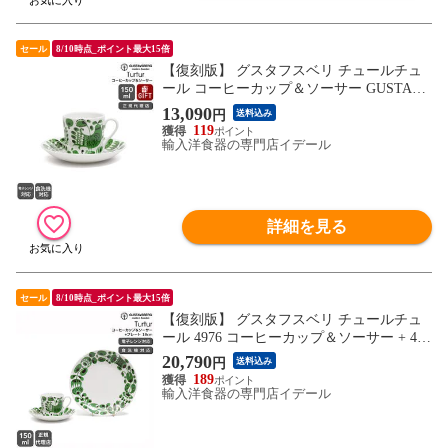
セール
8/10時点_ポイント最大15倍
【復刻版】 グスタフスベリ チュールチュ
ール コーヒーカップ＆ソーサー GUSTAVS
BERG Turtur ギフト 結婚祝い プレゼント
13,090
円
送料込み
贈り物 【食器 カトラリー】【ギフト】
119
輸入洋食器の専門店イデール
詳細を見る
セール
8/10時点_ポイント最大15倍
【復刻版】 グスタフスベリ チュールチュ
ール 4976 コーヒーカップ＆ソーサー + 497
3 プレート 18cm GUSTAVSBERG Turtur お
20,790
円
送料込み
皿 【食器 カトラリー】
189
輸入洋食器の専門店イデール