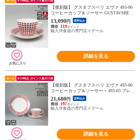
セール
8/10時点_ポイント最大15倍
【復刻版】 グスタフスベリ エヴァ 493-06
コーヒーカップ＆ソーサー GUSTAVSBER
G Eva ギフト 結婚祝い プレゼント 贈り物
13,090
円
送料込み
【食器 カトラリー】【ギフト】
119
輸入洋食器の専門店イデール
詳細を見る
セール
8/10時点_ポイント最大15倍
【復刻版】 グスタフスベリ エヴァ 493-06
コーヒーカップ＆ソーサー + 493-03 プレー
ト 18cm GUSTAVSBERG Eva お皿 【食器
21,680
円
送料込み
カトラリー】
197
輸入洋食器の専門店イデール
詳細を見る