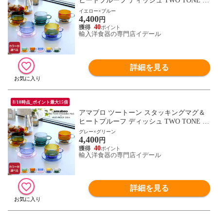
ヒートプルーフ ディッシュ TWO TONE ST
ACKING MUG HEAT-PROOF DISH amabro
イエロー×ブルー
4,400
カップ＆ソーサー マグカップ プレート ギ
円
フト 結婚祝い プレゼント 贈り物 【食器
40
輸入洋食器の専門店イデール
カトラリー】【ギフト】
詳細を見る
8/10時点_ポイント最大15倍
アマブロ ツートーン スタッキングマグ＆
ヒートプルーフ ディッシュ TWO TONE ST
ACKING MUG HEAT-PROOF DISH amabro
グレー×グリーン
4,400
カップ＆ソーサー マグカップ プレート ギ
円
フト 結婚祝い プレゼント 贈り物 【食器
40
輸入洋食器の専門店イデール
カトラリー】【ギフト】
詳細を見る