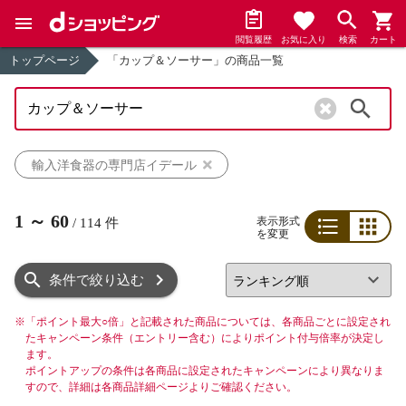
閲覧履歴
お気に入り
検索
カート
トップページ
「カップ＆ソーサー」の商品一覧
検索
輸入洋食器の専門店イデール
1
～
60
表示形式
/
114
件
を変更
リスト
グリッド
条件で絞り込む
※
「ポイント最大○倍」と記載された商品については、各商品ごとに設定され
たキャンペーン条件（エントリー含む）によりポイント付与倍率が決定し
ます。
ポイントアップの条件は各商品に設定されたキャンペーンにより異なりま
すので、詳細は各商品詳細ページよりご確認ください。