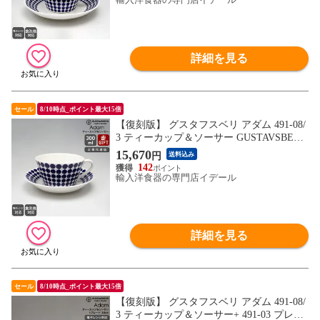
詳細を見る
セール
8/10時点_ポイント最大15倍
【復刻版】 グスタフスベリ アダム 491-08/
3 ティーカップ＆ソーサー GUSTAVSBERG
Adam ギフト 結婚祝い プレゼント 贈り物
15,670
円
送料込み
【食器 カトラリー】【ギフト】
142
輸入洋食器の専門店イデール
詳細を見る
セール
8/10時点_ポイント最大15倍
【復刻版】 グスタフスベリ アダム 491-08/
3 ティーカップ＆ソーサー+ 491-03 プレー