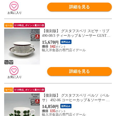
詳細を見る
セール
8/10時点_ポイント最大15倍
【復刻版】 グスタフスベリ スピサ・リブ
490-08/3 ティーカップ＆ソーサー GUSTAV
SBERG Spisa Ribb ギフト 結婚祝い プレゼ
15,670
円
送料込み
ント 贈り物 【食器 カトラリー】【ギフ
142
ト】
輸入洋食器の専門店イデール
詳細を見る
セール
8/10時点_ポイント最大15倍
【復刻版】 グスタフスベリ ベルソ（ベル
サ） 492-06 コーヒーカップ＆ソーサー GU
STAVSBERG Bersa ギフト 結婚祝い プレゼ
14,850
円
送料込み
ント 贈り物 【食器 カトラリー】【ギフ
135
ト】
輸入洋食器の専門店イデール