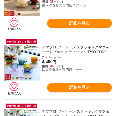
38
輸入洋食器の専門店イデール
詳細を見る
8/10時点_ポイント最大15倍
アマブロ ツートーン スタッキングマグ＆
ヒートプルーフ ディッシュ TWO TONE ST
ACKING MUG HEAT-PROOF DISH amabro
アンバー×グレー
4,400
カップ＆ソーサー マグカップ プレート ギ
円
フト 結婚祝い プレゼント 贈り物 【食器
40
輸入洋食器の専門店イデール
カトラリー】【ギフト】
詳細を見る
8/10時点_ポイント最大15倍
アマブロ ツートーン スタッキングマグ＆