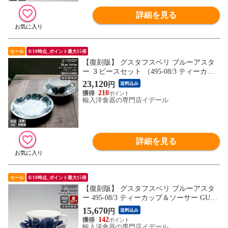
詳細を見る
セール
8/10時点_ポイント最大15倍
【復刻版】 グスタフスベリ ブルーアスタ
ー ３ピースセット （495-08/3 ティーカッ
プ＆ソーサー+ 495-03 プレート18cm） GU
23,120
円
送料込み
STAVSBERG Blue Aster お皿 【食器 カトラ
210
リー】
輸入洋食器の専門店イデール
詳細を見る
セール
8/10時点_ポイント最大15倍
【復刻版】 グスタフスベリ ブルーアスタ
ー 495-08/3 ティーカップ＆ソーサー GUST
AVSBERG Blue Aster ギフト 結婚祝い プレ
15,670
円
送料込み
ゼント 贈り物 【食器 カトラリー】【ギフ
142
ト】
輸入洋食器の専門店イデール