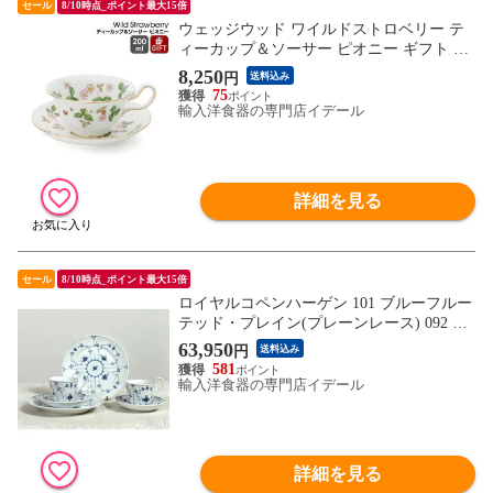
セール
8/10時点_ポイント最大15倍
ウェッジウッド ワイルドストロベリー テ
ィーカップ＆ソーサー ピオニー ギフト 結
婚祝い プレゼント 贈り物 【食器 カトラリ
8,250
円
送料込み
ー】【ギフト】
75
輸入洋食器の専門店イデール
詳細を見る
セール
8/10時点_ポイント最大15倍
ロイヤルコペンハーゲン 101 ブルーフルー
テッド・プレイン(プレーンレース) 092 カ
ップ＆ソーサー ハイハンドル×2客 + 622 プ
63,950
円
送料込み
レート 22cm フラット ×2枚 6ピースセット
581
お皿 【食器 カトラリー】
輸入洋食器の専門店イデール
詳細を見る