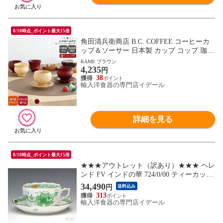
8/10時点_ポイント最大15倍
角田清兵衛商店 B.C. COFFEE コーヒーカ
ップ＆ソーサー 日本製 カップ コップ 珈琲
食洗機対応 ギフト 結婚祝い プレゼント 贈
KAME ブラウン
4,235
り物 【食器 カトラリー】【ギフト】
円
38
輸入洋食器の専門店イデール
詳細を見る
8/10時点_ポイント最大15倍
★★★アウトレット（訳あり）★★★ ヘレ
ンド FV インドの華 724/0/00 ティーカップ
＆ソーサー 【食器 カトラリー】【アウト
34,490
円
送料込み
レット】
313
輸入洋食器の専門店イデール