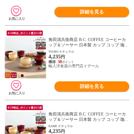
詳細を見る
8/10時点_ポイント最大15倍
角田清兵衛商店 B.C. COFFEE コーヒーカ
ップ＆ソーサー 日本製 カップ コップ 珈琲
食洗機対応 ギフト 結婚祝い プレゼント 贈
TSUBO ナチュラル
4,235
り物 【食器 カトラリー】【ギフト】
円
38
輸入洋食器の専門店イデール
詳細を見る
8/10時点_ポイント最大15倍
角田清兵衛商店 B.C. COFFEE コーヒーカ
ップ＆ソーサー 日本製 カップ コップ 珈琲
食洗機対応 ギフト 結婚祝い プレゼント 贈
KAME ナチュラル
4,235
り物 【食器 カトラリー】【ギフト】
円