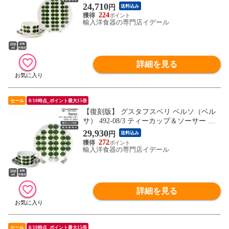
2-03 プレート 18cm GUSTAVSBERG Bersa
24,710
円
送料込み
【食器 カトラリー】
224
輸入洋食器の専門店イデール
詳細を見る
セール
8/10時点_ポイント最大15倍
【復刻版】 グスタフスベリ ベルソ（ベル
サ） 492-08/3 ティーカップ＆ソーサー ス
トレート+492-02 プレート 22cm GUSTAVS
29,930
円
送料込み
BERG Bersa 【食器 カトラリー】
272
輸入洋食器の専門店イデール
詳細を見る
セール
8/10時点_ポイント最大15倍