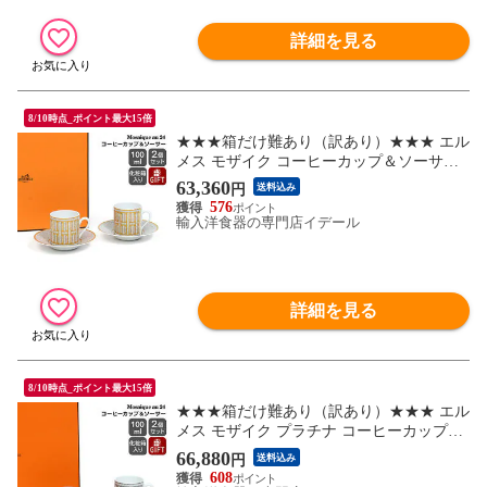
詳細を見る
8/10時点_ポイント最大15倍
★★★箱だけ難あり（訳あり）★★★ エル
メス モザイク コーヒーカップ＆ソーサー
ペア 100ml HERMES Mosaique au 24 コーヒ
63,360
円
送料込み
ー モザイク ヴァンキャトルセット 食器セ
576
ット 【食器 カトラリー】【アウトレッ
輸入洋食器の専門店イデール
ト】
詳細を見る
8/10時点_ポイント最大15倍
★★★箱だけ難あり（訳あり）★★★ エル
メス モザイク プラチナ コーヒーカップ＆
ソーサー ペア 100m HERMES Mosaique au
66,880
円
送料込み
24 コーヒー モザイク ヴァンキャトルセッ
608