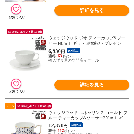
詳細を見る
8/10時点_ポイント最大15倍
ウェッジウッド ジオ ティーカップ&ソー
サー340ｍｌ ギフト 結婚祝い プレゼント
贈り物 【食器 カトラリー】【ギフト】
6,930
円
送料込み
63
輸入洋食器の専門店イデール
詳細を見る
セール
8/10時点_ポイント最大15倍
ウェッジウッド ルネッサンス ゴールド ブ
ルー ティーカップ&ソーサー250ｍｌ ギフ
ト 結婚祝い プレゼント 贈り物 【食器 カ
12,370
円
送料込み
トラリー】【ギフト】
112