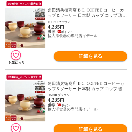
8/10時点_ポイント最大15倍
角田清兵衛商店 B.C. COFFEE コーヒーカ
ップ＆ソーサー 日本製 カップ コップ 珈琲
食洗機対応 ギフト 結婚祝い プレゼント 贈
TSUBO ブラウン
4,235
り物 【食器 カトラリー】【ギフト】
円
38
輸入洋食器の専門店イデール
詳細を見る
8/10時点_ポイント最大15倍
角田清兵衛商店 B.C. COFFEE コーヒーカ
ップ＆ソーサー 日本製 カップ コップ 珈琲
食洗機対応 ギフト 結婚祝い プレゼント 贈
HACHI ブラウン
4,235
り物 【食器 カトラリー】【ギフト】
円
38
輸入洋食器の専門店イデール
詳細を見る