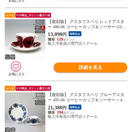
セール
8/10時点_ポイント最大15倍
【復刻版】 グスタフスベリ レッドアスタ
ー 496-06 コーヒーカップ＆ソーサー GUST
AVSBERG Red Aster ギフト 結婚祝い プレ
13,090
円
送料込み
ゼント 贈り物 【食器 カトラリー】【ギフ
119
ト】
輸入洋食器の専門店イデール
詳細を見る
セール
8/10時点_ポイント最大15倍
【復刻版】 グスタフスベリ ブルーアスタ
ー 495-06 コーヒーカップ＆ソーサー + 495
-03 プレート 18cm GUSTAVSBERG Blue Ast
21,380
円
送料込み
er お皿 【食器 カトラリー】
194
輸入洋食器の専門店イデール