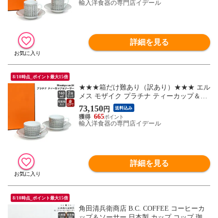
ト 食器セット 【食器 カトラリー】
輸入洋食器の専門店イデール
詳細を見る
8/10時点_ポイント最大15倍
★★★箱だけ難あり（訳あり）★★★ エル
メス モザイク プラチナ ティーカップ＆ソ
ーサー ペア 160ml HERMES Mosaique au 24
73,150
円
送料込み
ティー モザイク ヴァンキャトルセット 食
665
器セット 【食器 カトラリー】【アウトレ
輸入洋食器の専門店イデール
ット】
詳細を見る
8/10時点_ポイント最大15倍
角田清兵衛商店 B.C. COFFEE コーヒーカ
ップ＆ソーサー 日本製 カップ コップ 珈琲