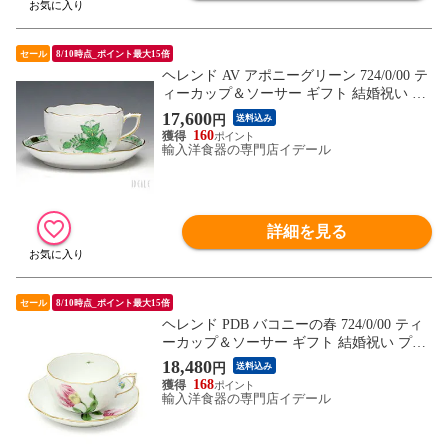
セール
8/10時点_ポイント最大15倍
ヘレンド AV アポニーグリーン 724/0/00 テ
ィーカップ＆ソーサー ギフト 結婚祝い プ
レゼント 贈り物 【食器 カトラリー】【ギ
17,600
円
送料込み
フト】
160
輸入洋食器の専門店イデール
詳細を見る
セール
8/10時点_ポイント最大15倍
ヘレンド PDB バコニーの春 724/0/00 ティ
ーカップ＆ソーサー ギフト 結婚祝い プレ
ゼント 贈り物 【食器 カトラリー】【ギフ
18,480
円
送料込み
ト】
168
輸入洋食器の専門店イデール