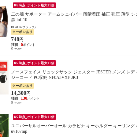
8/7時点_ポイント最大11倍
二の腕 サポーター アームシェイパー 段階着圧 補正 強圧 薄型 シ
黒 inf-10
BLACK(ブラック)
クーポンあり
748
円
6
S-mart
8/7時点_ポイント最大11倍
ノースフェイス リュックサック ジェスター JESTER メンズ レデ
ジーコード PC収納 NF0A3VXF JK3
クーポンあり
14,300
円
130
S-mart
8/7時点_ポイント最大11倍
ユニバーサルオーバーオール カラビナ キーホルダー キーリング キー
uv187mp