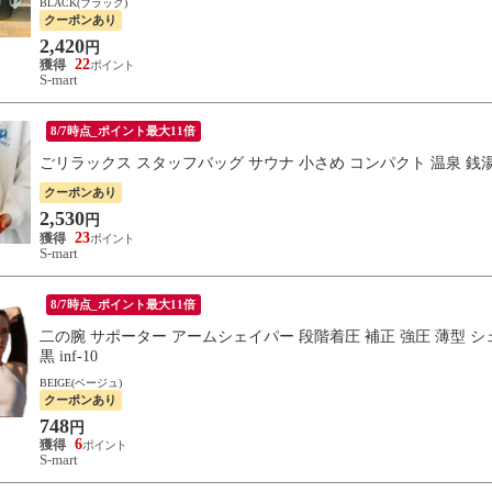
BLACK(ブラック)
クーポンあり
2,420
円
22
S-mart
8/7時点_ポイント最大11倍
ごリラックス スタッフバッグ サウナ 小さめ コンパクト 温泉 銭湯
クーポンあり
2,530
円
23
S-mart
8/7時点_ポイント最大11倍
二の腕 サポーター アームシェイパー 段階着圧 補正 強圧 薄型 シ
黒 inf-10
BEIGE(ベージュ)
クーポンあり
748
円
6
S-mart