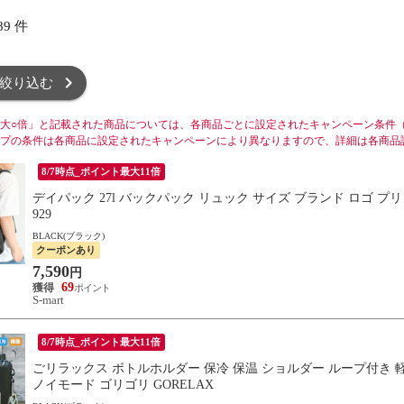
89
件
絞り込む
大○倍」と記載された商品については、各商品ごとに設定されたキャンペーン条件
プの条件は各商品に設定されたキャンペーンにより異なりますので、詳細は各商品
8/7時点_ポイント最大11倍
デイパック 27l バックパック リュック サイズ ブランド ロゴ プリン
929
BLACK(ブラック)
クーポンあり
7,590
円
69
S-mart
8/7時点_ポイント最大11倍
ごリラックス ボトルホルダー 保冷 保温 ショルダー ループ付き 軽
ノイモード ゴリゴリ GORELAX