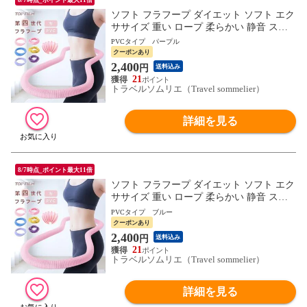
ソフト フラフープ ダイエット ソフト エク
ササイズ 重い ロープ 柔らかい 静音 スプ
リング スマート 折りたたみ 送料無料 ※北
PVCタイプ パープル
海道、沖縄県、離島を除く 【ロジ発送】P
クーポンあり
VC パープル トラベルソムリエ w-tre5
2,400
円
送料込み
21
トラベルソムリエ（Travel sommelier）
詳細を見る
8/7時点_ポイント最大11倍
ソフト フラフープ ダイエット ソフト エク
ササイズ 重い ロープ 柔らかい 静音 スプ
リング スマート 折りたたみ 送料無料 ※北
PVCタイプ ブルー
海道、沖縄県、離島を除く 【ロジ発送】P
クーポンあり
VC ブルー トラベルソムリエ w-tre5
2,400
円
送料込み
21
トラベルソムリエ（Travel sommelier）
詳細を見る