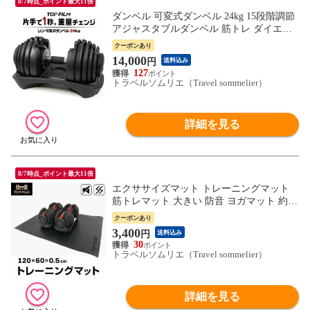
8/7時点_ポイント最大11倍
ダンベル 可変式ダンベル 24kg 15段階調節
アジャスタブルダンベル 筋トレ ダイエッ
ト 筋力トレーニング 体力アップ 送料無料
クーポンあり
※北海道、沖縄県、離島を除く 【ロジ発
14,000
円
送料込み
送】 トラベルソムリエ w-tre5
127
トラベルソムリエ（Travel sommelier）
詳細を見る
8/7時点_ポイント最大11倍
エクササイズマット トレーニングマット
筋トレマット 大きい 防音 ヨガマット 約12
0cm×60cm 防水 エクササイズ ダイエット
クーポンあり
室内運動 送料無料 ※北海道、沖縄県、離
3,400
円
送料込み
島を除く 【ロジ発送】 トラベルソムリエ
30
w-tre5
トラベルソムリエ（Travel sommelier）
詳細を見る