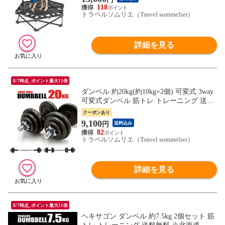
料 ※北海道、沖縄県、離島を除く 【ロジ
118
発送】 トラベルソムリエ w-tre5
トラベルソムリエ（Travel sommelier）
詳細を見る
8/7時点_ポイント最大11倍
ダンベル 約20kg(約10kg×2個) 可変式 3way
可変式ダンベル 筋トレ トレーニング 送料
無料 ※北海道、沖縄県、離島を除く 【ロ
クーポンあり
ジ発送】 トラベルソムリエ w-tre5
9,100
円
送料込み
82
トラベルソムリエ（Travel sommelier）
詳細を見る
8/7時点_ポイント最大11倍
ヘキサゴン ダンベル 約7.5kg 2個セット 筋