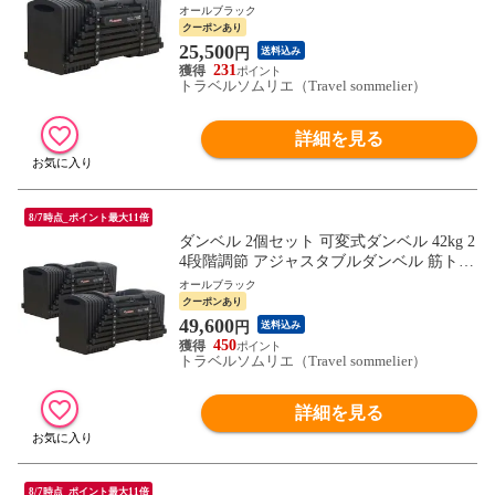
エット 筋力トレーニング 体力アップ 送料
オールブラック
無料 ※北海道、沖縄県、離島を除く 【ロ
クーポンあり
ジ発送】オールブラック トラベルソムリエ
25,500
円
送料込み
w-tre5
231
トラベルソムリエ（Travel sommelier）
詳細を見る
8/7時点_ポイント最大11倍
ダンベル 2個セット 可変式ダンベル 42kg 2
4段階調節 アジャスタブルダンベル 筋トレ
ダイエット 筋力トレーニング 体力アップ
オールブラック
送料無料 ※北海道、沖縄県、離島を除く
クーポンあり
【ロジ発送】オールブラック トラベルソム
49,600
円
送料込み
リエ w-tre5
450
トラベルソムリエ（Travel sommelier）
詳細を見る
8/7時点_ポイント最大11倍