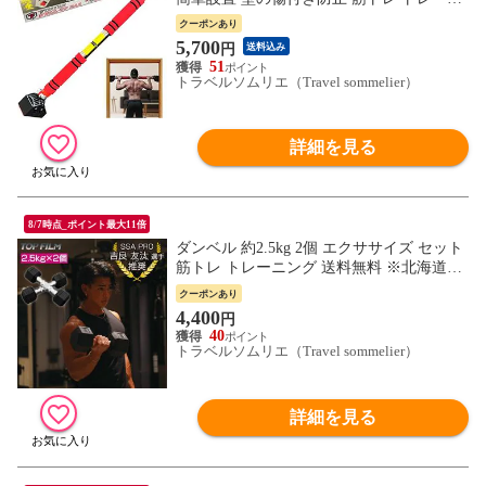
ング 懸垂 送料無料 ※北海道、沖縄県、離
クーポンあり
島を除く 【ロジ発送】 トラベルソムリエ
5,700
円
送料込み
w-tre5
51
トラベルソムリエ（Travel sommelier）
詳細を見る
8/7時点_ポイント最大11倍
ダンベル 約2.5kg 2個 エクササイズ セット
筋トレ トレーニング 送料無料 ※北海道、
沖縄県、離島を除く 【ロジ発送】 トラベ
クーポンあり
ルソムリエ w-tre5
4,400
円
40
トラベルソムリエ（Travel sommelier）
詳細を見る