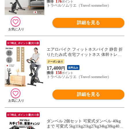
176
海道、沖縄県、離島を除く 【ロジ発送】
トラベルソムリエ（Travel sommelier）
トラベルソムリエ w-tre5
詳細を見る
8/7時点_ポイント最大11倍
エアロバイク フィットネスバイク 静音 折
りたたみ式 在宅フィットネス 体幹トレー
ニング エクササイズ トレーニング 体幹 筋
クーポンあり
トレ ダイエット 健康器具 有酸素運動 室内
17,400
円
送料込み
運動 家庭用 送料無料 ※北海道、沖縄県、
158
離島を除く 【ロジ発送】 トラベルソムリ
トラベルソムリエ（Travel sommelier）
エ w-tre5
詳細を見る
8/7時点_ポイント最大11倍
ダンベル 2個セット 可変式ダンベル 40kg
まで 可変式 5kg11kg21kg27kg34kg38kg40kg