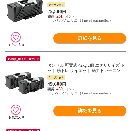
体力アップ 送料無料 ※北海道、沖縄県、
クーポンあり
離島を除く【ロジ発送】 トラベルソムリエ
25,500
円
w-tre5
231
トラベルソムリエ（Travel sommelier）
詳細を見る
8/7時点_ポイント最大11倍
ダンベル 可変式 42kg 2個 エクササイズ セ
ット 筋トレ ダイエット 筋力トレーニング
体力アップ 送料無料 ※北海道、沖縄県、
クーポンあり
離島を除く【ロジ発送】 トラベルソムリエ
49,600
円
w-tre5
450
トラベルソムリエ（Travel sommelier）
詳細を見る