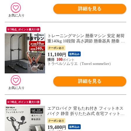
詳細を見る
8/7時点_ポイント最大11倍
トレーニングマシン 懸垂マシン 安定 耐荷
重140kg 10段階 高さ調節 懸垂器具 懸垂 ぶ
ら下がり健康器 筋トレマシン 送料無料 ※
クーポンあり
北海道、沖縄県、離島を除く 【ロジ発送】
11,100
円
送料込み
トラベルソムリエ w-tre5
100
トラベルソムリエ（Travel sommelier）
詳細を見る
8/7時点_ポイント最大11倍
エアロバイク 背もたれ付き フィットネス
バイク 静音 折りたたみ式 在宅フィットネ
ス 体幹トレーニング エクササイズ トレー
クーポンあり
ニング 体幹 筋トレ ダイエット 健康器具
19,400
円
送料込み
有酸素運動 室内運動 家庭用 送料無料 ※北