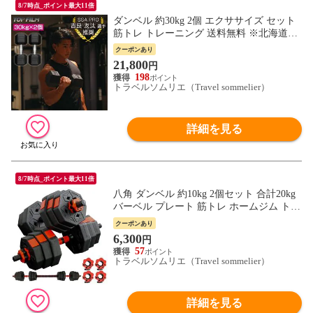
8/7時点_ポイント最大11倍
ダンベル 約30kg 2個 エクササイズ セット
筋トレ トレーニング 送料無料 ※北海道、
沖縄県、離島を除く 【ロジ発送】 トラベ
クーポンあり
ルソムリエ w-tre5
21,800
円
198
トラベルソムリエ（Travel sommelier）
詳細を見る
8/7時点_ポイント最大11倍
八角 ダンベル 約10kg 2個セット 合計20kg
バーベル プレート 筋トレ ホームジム トレ
ーニング 送料無料 ※北海道、沖縄県、離
クーポンあり
島を除く 【ロジ発送】 トラベルソムリエ
6,300
円
w-tre5
57
トラベルソムリエ（Travel sommelier）
詳細を見る