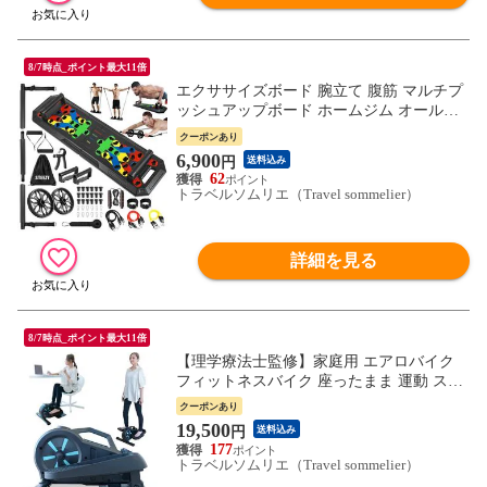
8/7時点_ポイント最大11倍
エクササイズボード 腕立て 腹筋 マルチプ
ッシュアップボード ホームジム オールイ
ンワン エクササイズ トレーニング 体幹 筋
クーポンあり
トレ 握力 縄跳び 室内運動 送料無料 ※北
6,900
円
送料込み
海道、沖縄県、離島を除く 【ロジ発送】
62
トラベルソムリエ w-tre5
トラベルソムリエ（Travel sommelier）
詳細を見る
8/7時点_ポイント最大11倍
【理学療法士監修】家庭用 エアロバイク
フィットネスバイク 座ったまま 運動 ステ
ッパー 静音 コンパクト 筋トレ 室内トレー
クーポンあり
ニング 健康器具 送料無料※北海道、沖縄
19,500
円
送料込み
県、離島を除く【ロジ発送】 トラベルソム
177
リエ w-tre5
トラベルソムリエ（Travel sommelier）