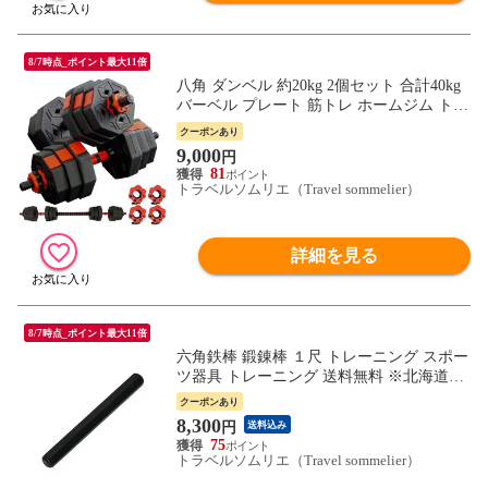
8/7時点_ポイント最大11倍
八角 ダンベル 約20kg 2個セット 合計40kg
バーベル プレート 筋トレ ホームジム トレ
ーニング 送料無料 ※北海道、沖縄県、離
クーポンあり
島を除く 【ロジ発送】 トラベルソムリエ
9,000
円
w-tre5
81
トラベルソムリエ（Travel sommelier）
詳細を見る
8/7時点_ポイント最大11倍
六角鉄棒 鍛錬棒 １尺 トレーニング スポー
ツ器具 トレーニング 送料無料 ※北海道、
沖縄県、離島を除く 【ロジ発送】 トラベ
クーポンあり
ルソムリエ w-tre5
8,300
円
送料込み
75
トラベルソムリエ（Travel sommelier）