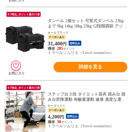
8/7時点_ポイント最大11倍
ダンベル 2個セット 可変式ダンベル 23kg
まで 9kg 14kg 18kg 23kg 12段階調節 アジャ
スタブルダンベル 筋トレ ダイエット 筋力
オールブラック
トレーニング 体力アップ 送料無料 ※北海
クーポンあり
道、沖縄県、離島を除く 【ロジ発送】オー
31,400
円
送料込み
ルブラック トラベルソムリエ w-tre5
285
トラベルソムリエ（Travel sommelier）
詳細を見る
8/7時点_ポイント最大11倍
ステップ台３段 ダイエット器具 踏み台 踏
み台昇降運動 有酸素運動 健康 適度な運動
エクササイズ フィットネス 室内運動器具
ローズミスト
コンパクト 送料無料 ※北海道、沖縄県、
クーポンあり
離島を除く 【ロジ発送】ローズミスト ト
4,200
円
送料込み
ラベルソムリエ w-tre5
38
トラベルソムリエ（Travel sommelier）