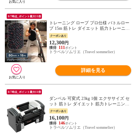
8/7時点_ポイント最大11倍
トレーニング ロープ プロ仕様 バトルロー
プ 15m 筋トレ ダイエット 筋力トレーニン
グ 体力アップ 送料無料 ※北海道、沖縄
クーポンあり
県、離島を除く【ロジ発送】 トラベルソム
12,300
円
リエ w-tre5
111
トラベルソムリエ（Travel sommelier）
詳細を見る
8/7時点_ポイント最大11倍
ダンベル 可変式 23kg 1個 エクササイズ セ
ット 筋トレ ダイエット 筋力トレーニング
体力アップ 送料無料 ※北海道、沖縄県、
クーポンあり
離島を除く【ロジ発送】 トラベルソムリエ
16,100
円
w-tre5
146
トラベルソムリエ（Travel sommelier）