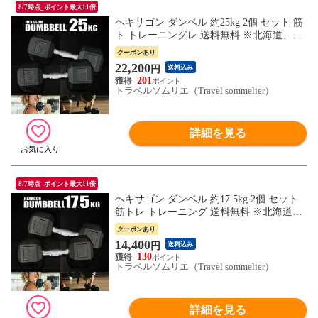
8/7時点_ポイント最大11倍
ヘキサゴン ダンベル 約25kg 2個 セット 筋
ト トレーニングレ 送料無料 ※北海道、沖
縄県、離島を除く 【ロジ発送】 トラベル
クーポンあり
ソムリエ w-tre5
22,200
円
送料込み
201
トラベルソムリエ（Travel sommelier）
詳細を見る
8/7時点_ポイント最大11倍
ヘキサゴン ダンベル 約17.5kg 2個 セット
筋トレ トレーニング 送料無料 ※北海道、
沖縄県、離島を除く 【ロジ発送】 トラベ
クーポンあり
ルソムリエ w-tre5
14,400
円
送料込み
130
トラベルソムリエ（Travel sommelier）
詳細を見る