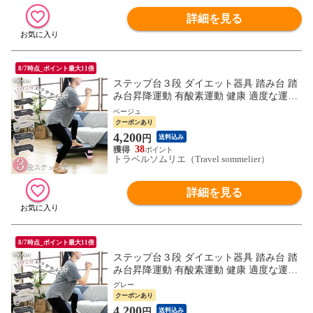
詳細を見る
8/7時点_ポイント最大11倍
ステップ台３段 ダイエット器具 踏み台 踏
み台昇降運動 有酸素運動 健康 適度な運動
エクササイズ フィットネス 室内運動器具
ベージュ
コンパクト 送料無料 ※北海道、沖縄県、
クーポンあり
離島を除く 【ロジ発送】ベージュ トラベ
4,200
円
送料込み
ルソムリエ w-tre5
38
トラベルソムリエ（Travel sommelier）
詳細を見る
8/7時点_ポイント最大11倍
ステップ台３段 ダイエット器具 踏み台 踏
み台昇降運動 有酸素運動 健康 適度な運動
エクササイズ フィットネス 室内運動器具
グレー
コンパクト 送料無料 ※北海道、沖縄県、
クーポンあり
離島を除く 【ロジ発送】グレー トラベル
4,200
円
送料込み