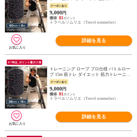
グ 体力アップ 送料無料 ※北海道、沖縄
クーポンあり
県、離島を除く【ロジ発送】 トラベルソム
9,000
円
リエ w-tre5
81
トラベルソムリエ（Travel sommelier）
詳細を見る
8/7時点_ポイント最大11倍
トレーニング ロープ プロ仕様 バトルロー
プ 15m 筋トレ ダイエット 筋力トレーニン
グ 体力アップ 送料無料 ※北海道、沖縄
クーポンあり
県、離島を除く【ロジ発送】 トラベルソム
9,000
円
リエ w-tre5
81
トラベルソムリエ（Travel sommelier）
詳細を見る