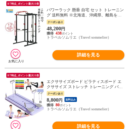
8/7時点_ポイント最大11倍
パワーラック 懸垂 自宅 セット トレーニン
グ 送料無料 ※北海道、沖縄県、離島を除
く 【ロジ発送】 トラベルソムリエ w-tre5
クーポンあり
48,200
円
438
トラベルソムリエ（Travel sommelier）
詳細を見る
8/7時点_ポイント最大11倍
エクササイズボード ピラティスボード エ
クササイズ ストレッチ トレーニング バン
ドセット付属 体幹 筋トレ ダイエット 室内
クーポンあり
運動 送料無料 ※北海道、沖縄県、離島を
8,800
円
送料込み
除く 【ロジ発送】 トラベルソムリエ w-tre
80
5
トラベルソムリエ（Travel sommelier）
詳細を見る