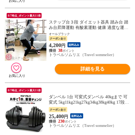
8/7時点_ポイント最大11倍
ステップ台３段 ダイエット器具 踏み台 踏
み台昇降運動 有酸素運動 健康 適度な運動
エクササイズ フィットネス 室内運動器具
オールブラック
コンパクト 送料無料 ※北海道、沖縄県、
クーポンあり
離島を除く 【ロジ発送】オールブラック
4,200
円
送料込み
トラベルソムリエ w-tre5
38
トラベルソムリエ（Travel sommelier）
詳細を見る
8/7時点_ポイント最大11倍
ダンベル 1台 可変式ダンベル 40kgまで 可
変式 5kg11kg21kg27kg34kg38kg40kg 17段階
調節 アジャスタブルダンベル 筋トレ ダイ
クーポンあり
エット 筋力トレーニング 体力アップ 送料
25,400
円
送料込み
無料 ※北海道、沖縄県、離島を除く 【ロ
230
ジ発送】 トラベルソムリエ w-tre5
トラベルソムリエ（Travel sommelier）