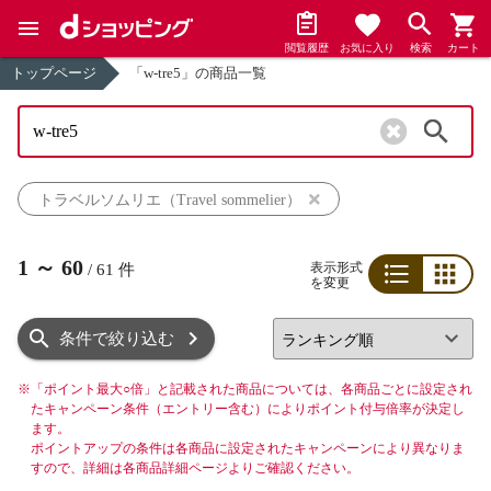
閲覧履歴
お気に入り
検索
カート
トップページ
「w-tre5」の商品一覧
検索
トラベルソムリエ（Travel sommelier）
1
～
60
表示形式
/
61
件
を変更
リスト
グリッド
条件で絞り込む
※
「ポイント最大○倍」と記載された商品については、各商品ごとに設定され
たキャンペーン条件（エントリー含む）によりポイント付与倍率が決定し
ます。
ポイントアップの条件は各商品に設定されたキャンペーンにより異なりま
すので、詳細は各商品詳細ページよりご確認ください。