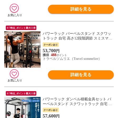
詳細を見る
8/7時点_ポイント最大11倍
パワーラック バーベルスタンド スクワッ
トラック 自宅 高さ12段階調節 スミスマシ
ン ホームジム マルチ ハーフラック チンニ
クーポンあり
ング トレーニング 筋トレ 懸垂 送料無料
53,700
円
※北海道、沖縄県、離島を除く 【ロジ発
488
送】 トラベルソムリエ w-tre5
トラベルソムリエ（Travel sommelier）
詳細を見る
8/7時点_ポイント最大11倍
パワーラック ダンベル積載金具セット バ
ーベルスタンド スクワットラック 自宅 高
さ12段階調節 ホームジム マルチ ハーフラ
クーポンあり
ック チンニング 懸垂 トレーニング 筋トレ
57,600
円