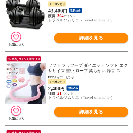
17段階調節 アジャスタブルダンベル 筋ト
クーポンあり
レ ダイエット 筋力トレーニング 体力アッ
43,400
円
送料込み
プ 送料無料 ※北海道、沖縄県、離島を除
394
く 【ロジ発送】 トラベルソムリエ w-tre5
トラベルソムリエ（Travel sommelier）
詳細を見る
8/7時点_ポイント最大11倍
ソフト フラフープ ダイエット ソフト エク
ササイズ 重い ロープ 柔らかい 静音 スプ
リング スマート 折りたたみ 送料無料 ※北
PVCタイプ ピンク
海道、沖縄県、離島を除く 【ロジ発送】P
クーポンあり
VC ピンク トラベルソムリエ w-tre5
2,400
円
送料込み
21
トラベルソムリエ（Travel sommelier）
詳細を見る
8/7時点_ポイント最大11倍