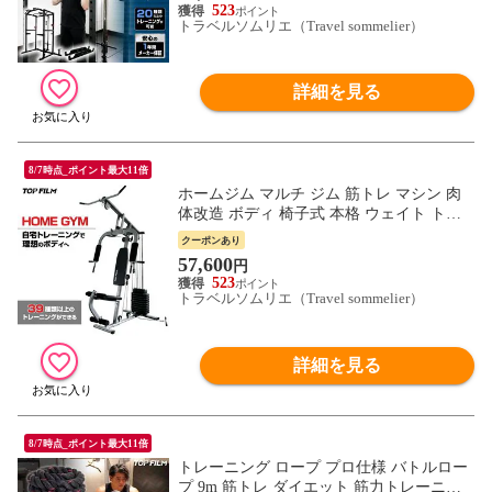
送料無料 ※北海道、沖縄県、離島を除く
523
【ロジ発送】 トラベルソムリエ w-tre5
トラベルソムリエ（Travel sommelier）
詳細を見る
8/7時点_ポイント最大11倍
ホームジム マルチ ジム 筋トレ マシン 肉
体改造 ボディ 椅子式 本格 ウェイト トレ
ーニング フィットネス 小型 自宅 オフィス
クーポンあり
高重量 39種類 メニュー 筋トレ ダイエット
57,600
円
送料無料 ※北海道、沖縄県、離島を除く
523
【ロジ発送】 トラベルソムリエ w-tre5
トラベルソムリエ（Travel sommelier）
詳細を見る
8/7時点_ポイント最大11倍
トレーニング ロープ プロ仕様 バトルロー
プ 9m 筋トレ ダイエット 筋力トレーニン