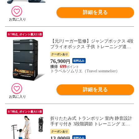
詳細を見る
8/7時点_ポイント最大11倍
【元Jリーガー監修】ジャンプボックス 4段
プライオボックス 子供 トレーニング道具
自宅トレーニング 身体能力開発トレーニン
クーポンあり
グ ジャンプトレーニング プライオメトリ
76,900
円
送料込み
クス サッカー 野球 陸上 送料無料 ※北海
699
道、沖縄県、離島を除く 【ロジ発送】 ト
トラベルソムリエ（Travel sommelier）
ラベルソムリエ w-tre5
詳細を見る
8/7時点_ポイント最大11倍
折りたたみ式 トランポリン 室内 静音設計
手すり付き 3段階調節 トレーニング エク
ササイズ 耐荷重150kg 収納便利 省スペー
クーポンあり
ス 組立簡単 高耐久 室外 ブラック 送料無
13,000
円
送料込み