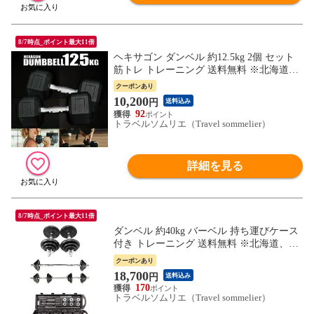
8/7時点_ポイント最大11倍
ヘキサゴン ダンベル 約12.5kg 2個 セット
筋トレ トレーニング 送料無料 ※北海道、
沖縄県、離島を除く 【ロジ発送】 トラベ
クーポンあり
ルソムリエ w-tre5
10,200
円
送料込み
92
トラベルソムリエ（Travel sommelier）
詳細を見る
8/7時点_ポイント最大11倍
ダンベル 約40kg バーベル 持ち運びケース
付き トレーニング 送料無料 ※北海道、沖
縄県、離島を除く 【ロジ発送】 トラベル
クーポンあり
ソムリエ w-tre5
18,700
円
送料込み
170
トラベルソムリエ（Travel sommelier）