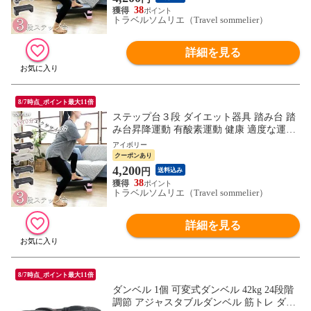
ソムリエ w-tre5
38
トラベルソムリエ（Travel sommelier）
詳細を見る
8/7時点_ポイント最大11倍
ステップ台３段 ダイエット器具 踏み台 踏
み台昇降運動 有酸素運動 健康 適度な運動
エクササイズ フィットネス 室内運動器具
アイボリー
コンパクト 送料無料 ※北海道、沖縄県、
クーポンあり
離島を除く 【ロジ発送】アイボリー トラ
4,200
円
送料込み
ベルソムリエ w-tre5
38
トラベルソムリエ（Travel sommelier）
詳細を見る
8/7時点_ポイント最大11倍
ダンベル 1個 可変式ダンベル 42kg 24段階
調節 アジャスタブルダンベル 筋トレ ダイ