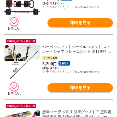
93
トラベルソムリエ（Travel sommelier）
詳細を見る
8/7時点_ポイント最大11倍
バーベルシャフトバーベル シャフト スト
レートシャフ トレーニングト 送料無料 ※
北海道、沖縄県、離島を除く 【ロジ発送】
クーポンあり
トラベルソムリエ w-tre5
5,200
円
送料込み
47
トラベルソムリエ（Travel sommelier）
詳細を見る
8/7時点_ポイント最大11倍
懸垂バー 突っ張り 健康グッズドア 壁固定
簡単設置 壁の傷付き防止 筋トレ トレーニ