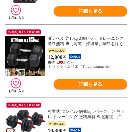
詳細を見る
8/7時点_ポイント最大11倍
ダンベル 約15kg 2個セット トレーニング
送料無料 ※北海道、沖縄県、離島を除く
【ロジ発送】 トラベルソムリエ w-tre5
クーポンあり
12,000
円
送料込み
109
トラベルソムリエ（Travel sommelier）
詳細を見る
8/7時点_ポイント最大11倍
可変式 ダンベル 約40kg 3バージョン 筋ト
レ トレーニング 送料無料 ※北海道、沖縄
県、離島を除く 【ロジ発送】 トラベルソ
クーポンあり
ムリエ w-tre5
10,300
円
送料込み