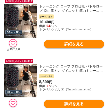
8/7時点_ポイント最大11倍
トレーニング ロープ プロ仕様 バトルロー
プ 12m 筋トレ ダイエット 筋力トレーニン
グ 体力アップ 送料無料 ※北海道、沖縄
クーポンあり
県、離島を除く【ロジ発送】 トラベルソム
10,400
円
リエ w-tre5
94
トラベルソムリエ（Travel sommelier）
詳細を見る
8/7時点_ポイント最大11倍
トレーニング ロープ プロ仕様 バトルロー
プ 12m 筋トレ ダイエット 筋力トレーニン
グ 体力アップ 送料無料 ※北海道、沖縄
クーポンあり
県、離島を除く【ロジ発送】 トラベルソム
8,500
円
リエ w-tre5
77
トラベルソムリエ（Travel sommelier）
詳細を見る