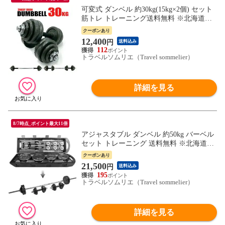
可変式 ダンベル 約30kg(15kg×2個) セット
筋トレ トレーニング送料無料 ※北海道、
沖縄県、離島を除く 【ロジ発送】 トラベ
クーポンあり
ルソムリエ w-tre5
12,400
円
送料込み
112
トラベルソムリエ（Travel sommelier）
詳細を見る
8/7時点_ポイント最大11倍
アジャスタブル ダンベル 約50kg バーベル
セット トレーニング 送料無料 ※北海道、
沖縄県、離島を除く 【ロジ発送】 トラベ
クーポンあり
ルソムリエ w-tre5
21,500
円
送料込み
195
トラベルソムリエ（Travel sommelier）
詳細を見る