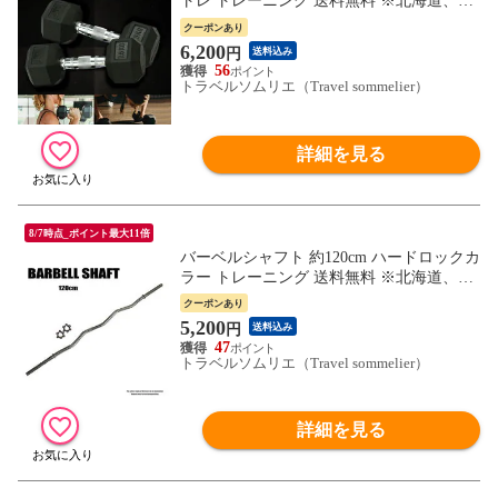
トレ トレーニング 送料無料 ※北海道、沖
縄県、離島を除く 【ロジ発送】 トラベル
クーポンあり
ソムリエ w-tre5
6,200
円
送料込み
56
トラベルソムリエ（Travel sommelier）
詳細を見る
8/7時点_ポイント最大11倍
バーベルシャフト 約120cm ハードロックカ
ラー トレーニング 送料無料 ※北海道、沖
縄県、離島を除く 【ロジ発送】 トラベル
クーポンあり
ソムリエ w-tre5
5,200
円
送料込み
47
トラベルソムリエ（Travel sommelier）
詳細を見る