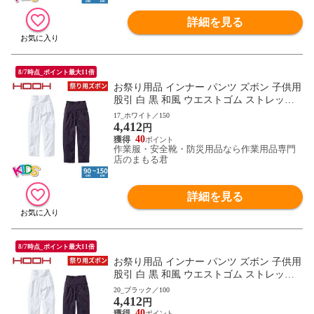
詳細を見る
8/7時点_ポイント最大11倍
お祭り用品 インナー パンツ ズボン 子供用
股引 白 黒 和風 ウエストゴム ストレッチ
無地 シンプル 長ズボン 村上被服 鳳皇 HO
17_ホワイト／150
4,412
OH お祭り 夏祭り 児童会 花火大会 衣装 子
円
ども用 キッズサイズ 縁日 出店 おみこし
40
作業服・安全靴・防災用品なら作業用品専門
粋 和 快適 5542 作業服 通年
店のまもる君
詳細を見る
8/7時点_ポイント最大11倍
お祭り用品 インナー パンツ ズボン 子供用
股引 白 黒 和風 ウエストゴム ストレッチ
無地 シンプル 長ズボン 村上被服 鳳皇 HO
20_ブラック／100
4,412
OH お祭り 夏祭り 児童会 花火大会 衣装 子
円
ども用 キッズサイズ 縁日 出店 おみこし
40