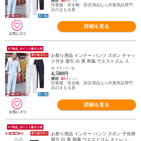
神輿 衣装 縁日 出店 おみこし 粋 和 快適 55
40
作業服・安全靴・防災用品なら作業用品専門
40 作業服 通年
店のまもる君
詳細を見る
8/7時点_ポイント最大11倍
お祭り用品 インナー パンツ ズボン チャッ
ク付き 股引 白 黒 和風 ウエストゴム スト
レッチ 無地 シンプル 長ズボン 村上被服
20_ブラック／4L
4,580
鳳皇 HOOH お祭り 秋祭り 児童会 例大祭
円
神輿 衣装 縁日 出店 おみこし 粋 和 快適 55
41
作業服・安全靴・防災用品なら作業用品専門
40 作業服 通年
店のまもる君
詳細を見る
8/7時点_ポイント最大11倍
お祭り用品 インナー パンツ ズボン 子供用
股引 白 黒 和風 ウエストゴム ストレッチ