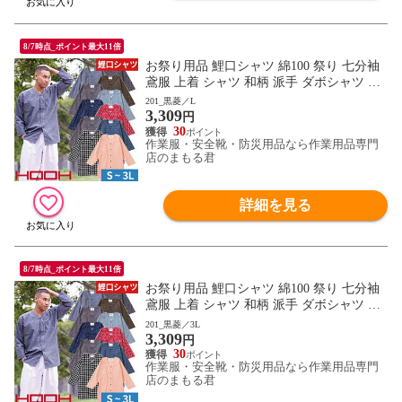
8/7時点_ポイント最大11倍
お祭り用品 鯉口シャツ 綿100 祭り 七分袖
鳶服 上着 シャツ 和柄 派手 ダボシャツ 村
上被服 鳳皇 HOOH お祭り 夏祭り 花火大会
201_黒菱／L
3,309
衣装 大人 男 縁日 出店 おみこし 祭り 職人
円
神和風 柄 華やか かっこいい おしゃれ 570
30
作業服・安全靴・防災用品なら作業用品専門
0 作業服 通年 大きいサイズ
店のまもる君
詳細を見る
8/7時点_ポイント最大11倍
お祭り用品 鯉口シャツ 綿100 祭り 七分袖
鳶服 上着 シャツ 和柄 派手 ダボシャツ 村
上被服 鳳皇 HOOH お祭り 夏祭り 花火大会
201_黒菱／3L
3,309
衣装 大人 男 縁日 出店 おみこし 祭り 職人
円
神和風 柄 華やか かっこいい おしゃれ 570
30
作業服・安全靴・防災用品なら作業用品専門
0 作業服 通年 大きいサイズ
店のまもる君