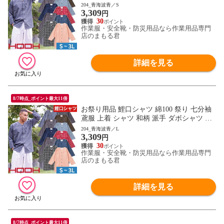
上被服 鳳皇 HOOH お祭り 夏祭り 花火大会
204_青海波青／S
3,309
衣装 大人 男 縁日 出店 おみこし 祭り 職人
円
神和風 柄 華やか かっこいい おしゃれ 570
30
作業服・安全靴・防災用品なら作業用品専門
0 作業服 通年 大きいサイズ
店のまもる君
詳細を見る
8/7時点_ポイント最大11倍
お祭り用品 鯉口シャツ 綿100 祭り 七分袖
鳶服 上着 シャツ 和柄 派手 ダボシャツ 村
上被服 鳳皇 HOOH お祭り 夏祭り 花火大会
204_青海波青／L
3,309
衣装 大人 男 縁日 出店 おみこし 祭り 職人
円
神和風 柄 華やか かっこいい おしゃれ 570
30
作業服・安全靴・防災用品なら作業用品専門
0 作業服 通年 大きいサイズ
店のまもる君
詳細を見る
8/7時点_ポイント最大11倍