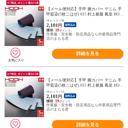
8/7時点_ポイント最大11倍
【メール便対応】手甲 腕カバー デニム 手
甲藍染(5枚こはぜ) 015 村上被服 鳳皇 HOO
H 綿100％ カジュアル お祭り用品 太鼓 衣
14.レッド／M
2,101
装 祭 丈夫 鳶 作業用 作業 秋冬 通年 小さい
円
送料込み
サイズ かっこいい おしゃれ
19
作業服・安全靴・防災用品なら作業用品専門
店のまもる君
詳細を見る
8/7時点_ポイント最大11倍
【メール便対応】手甲 腕カバー デニム 手
甲藍染(5枚こはぜ) 015 村上被服 鳳皇 HOO
H 綿100％ カジュアル お祭り用品 太鼓 衣
14.レッド／LL
2,101
装 祭 丈夫 鳶 作業用 作業 秋冬 通年 小さい
円
送料込み
サイズ かっこいい おしゃれ
19
作業服・安全靴・防災用品なら作業用品専門
店のまもる君
詳細を見る