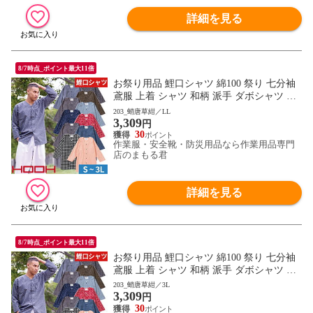
詳細を見る
8/7時点_ポイント最大11倍
お祭り用品 鯉口シャツ 綿100 祭り 七分袖
鳶服 上着 シャツ 和柄 派手 ダボシャツ 村
上被服 鳳皇 HOOH お祭り 夏祭り 花火大会
203_蛸唐草紺／LL
3,309
衣装 大人 男 縁日 出店 おみこし 祭り 職人
円
神和風 柄 華やか かっこいい おしゃれ 570
30
作業服・安全靴・防災用品なら作業用品専門
0 作業服 通年 大きいサイズ
店のまもる君
詳細を見る
8/7時点_ポイント最大11倍
お祭り用品 鯉口シャツ 綿100 祭り 七分袖
鳶服 上着 シャツ 和柄 派手 ダボシャツ 村
上被服 鳳皇 HOOH お祭り 夏祭り 花火大会
203_蛸唐草紺／3L
3,309
衣装 大人 男 縁日 出店 おみこし 祭り 職人
円
神和風 柄 華やか かっこいい おしゃれ 570
30