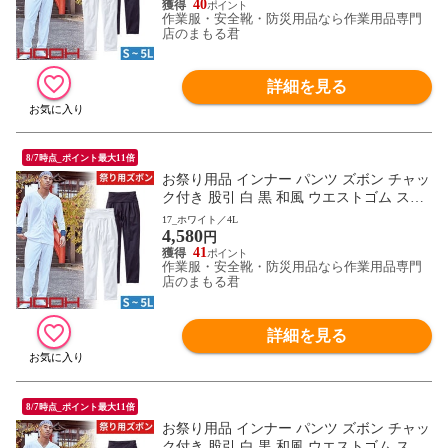
神輿 衣装 縁日 出店 おみこし 粋 和 快適 55
40
作業服・安全靴・防災用品なら作業用品専門
40 作業服 通年
店のまもる君
詳細を見る
8/7時点_ポイント最大11倍
お祭り用品 インナー パンツ ズボン チャッ
ク付き 股引 白 黒 和風 ウエストゴム スト
レッチ 無地 シンプル 長ズボン 村上被服
17_ホワイト／4L
4,580
鳳皇 HOOH お祭り 秋祭り 児童会 例大祭
円
神輿 衣装 縁日 出店 おみこし 粋 和 快適 55
41
作業服・安全靴・防災用品なら作業用品専門
40 作業服 通年
店のまもる君
詳細を見る
8/7時点_ポイント最大11倍
お祭り用品 インナー パンツ ズボン チャッ
ク付き 股引 白 黒 和風 ウエストゴム スト