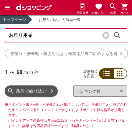
閲覧履歴
お気に入り
検索
カート
トップページ
「お祭り用品」の商品一覧
検索
作業服・安全靴・防災用品なら作業用品専門店のまもる君
1
～
60
表示形式
/
550
件
を変更
リスト
グリッド
条件で絞り込む
※
「ポイント最大○倍」と記載された商品については、各商品ごとに設定され
たキャンペーン条件（エントリー含む）によりポイント付与倍率が決定し
ます。
ポイントアップの条件は各商品に設定されたキャンペーンにより異なりま
すので、詳細は各商品詳細ページよりご確認ください。