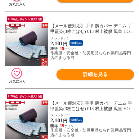
8/7時点_ポイント最大11倍
【メール便対応】手甲 腕カバー デニム 手
甲藍染(3枚こはぜ) 013 村上被服 鳳皇 HOO
H 綿100％ カジュアル お祭り用品 太鼓 衣
14.レッド／L
2,101
装 祭 丈夫 鳶 作業用 作業 秋冬 通年 小さい
円
送料込み
サイズ かっこいい おしゃれ
19
作業服・安全靴・防災用品なら作業用品専門
店のまもる君
詳細を見る
8/7時点_ポイント最大11倍
【メール便対応】手甲 腕カバー デニム 手
甲藍染(3枚こはぜ) 013 村上被服 鳳皇 HOO
H 綿100％ カジュアル お祭り用品 太鼓 衣
14.レッド／LL
2,101
装 祭 丈夫 鳶 作業用 作業 秋冬 通年 小さい
円
送料込み
サイズ かっこいい おしゃれ
19
作業服・安全靴・防災用品なら作業用品専門
店のまもる君