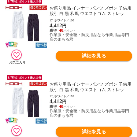
8/7時点_ポイント最大11倍
お祭り用品 インナー パンツ ズボン 子供用
股引 白 黒 和風 ウエストゴム ストレッチ
無地 シンプル 長ズボン 村上被服 鳳皇 HO
17_ホワイト／100
4,412
OH お祭り 夏祭り 児童会 花火大会 衣装 子
円
ども用 キッズサイズ 縁日 出店 おみこし
40
作業服・安全靴・防災用品なら作業用品専門
粋 和 快適 5542 作業服 通年
店のまもる君
詳細を見る
8/7時点_ポイント最大11倍
お祭り用品 インナー パンツ ズボン 子供用
股引 白 黒 和風 ウエストゴム ストレッチ
無地 シンプル 長ズボン 村上被服 鳳皇 HO
17_ホワイト／110
4,412
OH お祭り 夏祭り 児童会 花火大会 衣装 子
円
ども用 キッズサイズ 縁日 出店 おみこし
40
作業服・安全靴・防災用品なら作業用品専門
粋 和 快適 5542 作業服 通年
店のまもる君
詳細を見る