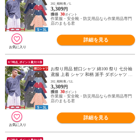
上被服 鳳皇 HOOH お祭り 夏祭り 花火大会
202_蜻蛉青／L
3,309
衣装 大人 男 縁日 出店 おみこし 祭り 職人
円
神和風 柄 華やか かっこいい おしゃれ 570
30
作業服・安全靴・防災用品なら作業用品専門
0 作業服 通年 大きいサイズ
店のまもる君
詳細を見る
8/7時点_ポイント最大11倍
お祭り用品 鯉口シャツ 綿100 祭り 七分袖
鳶服 上着 シャツ 和柄 派手 ダボシャツ 村
上被服 鳳皇 HOOH お祭り 夏祭り 花火大会
202_蜻蛉青／LL
3,309
衣装 大人 男 縁日 出店 おみこし 祭り 職人
円
神和風 柄 華やか かっこいい おしゃれ 570
30
作業服・安全靴・防災用品なら作業用品専門
0 作業服 通年 大きいサイズ
店のまもる君
詳細を見る
8/7時点_ポイント最大11倍