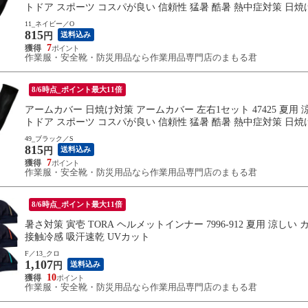
トドア スポーツ コスパが良い 信頼性 猛暑 酷暑 熱中症対策 日焼
11_ネイビー／O
815
送料込み
円
7
作業服・安全靴・防災用品なら作業用品専門店のまもる君
8/6時点_ポイント最大11倍
アームカバー 日焼け対策 アームカバー 左右1セット 47425 夏用 
トドア スポーツ コスパが良い 信頼性 猛暑 酷暑 熱中症対策 日焼
49_ブラック／S
815
送料込み
円
7
作業服・安全靴・防災用品なら作業用品専門店のまもる君
8/6時点_ポイント最大11倍
暑さ対策 寅壱 TORA ヘルメットインナー 7996-912 夏用 涼しい
接触冷感 吸汗速乾 UVカット
F／13_クロ
1,107
送料込み
円
10
作業服・安全靴・防災用品なら作業用品専門店のまもる君