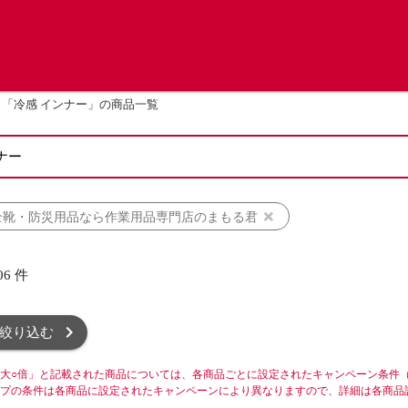
「冷感 インナー」の商品一覧
全靴・防災用品なら作業用品専門店のまもる君
06
件
絞り込む
大○倍」と記載された商品については、各商品ごとに設定されたキャンペーン条件
プの条件は各商品に設定されたキャンペーンにより異なりますので、詳細は各商品