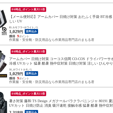
8/6時点_ポイント最大11倍
【メール便対応】アームカバー 日焼け対策 おたふく手袋 BT冷感 パ
しい UV
85.カモフラ×ホワイト／L
1,029
送料込み
円
9
作業服・安全靴・防災用品なら作業用品専門店のまもる君
8/6時点_ポイント最大11倍
アームカバー 日焼け対策 コーコス信岡 CO-COS ドライパワーサポー
冷感 UVカット 猛暑 酷暑 熱中症対策 日焼け対策 涼しい ひんやり
50_ホワイトカモ／L
1,029
送料込み
円
9
作業服・安全靴・防災用品なら作業用品専門店のまもる君
8/6時点_ポイント最大11倍
暑さ対策 藤和 TS Design メガクールバラクラバニンジャ 8019
UVカット 日焼け防止 消臭 吸汗速乾 接触冷感 猛暑 酷暑 熱中症
2,318
送料込み
円