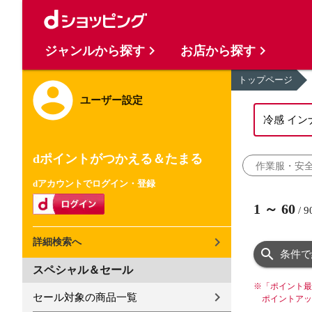
ジャンルから探す
お店から探す
トップページ
ユーザー設定
dポイントがつかえる＆たまる
作業服・安
dアカウントでログイン・登録
1
～
60
/
9
詳細検索へ
条件で
スペシャル＆セール
※
「ポイント最
セール対象の商品一覧
ポイントアッ