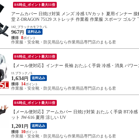
8/6時点_ポイント最大11倍
アームカバー 日焼け対策 メンズ 冷感 UVカット 夏用インナー 
堂 Z-DRAGON 75129 ストレッチ 作業着 作業服 スポーツ ゴ
142_ブラックカモフラ／L
967
送料込み
円
8
作業服・安全靴・防災用品なら作業用品専門店のまもる君
8/6時点_ポイント最大11倍
【メール便対応】インナー 長袖 おたふく手袋 冷感・消臭 パワースト
11.ブラック／L
1,634
送料込み
円
14
作業服・安全靴・防災用品なら作業用品専門店のまもる君
8/6時点_ポイント最大11倍
【メール便対応】アームカバー 日焼け対策 おたふく手袋 BT冷感
ット JW-616 夏用 涼しい UV
1,201
送料込み
円
10
作業服・安全靴・防災用品なら作業用品専門店のまもる君