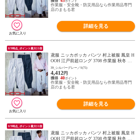
45
作業服・安全靴・防災用品なら作業用品専門
店のまもる君
詳細を見る
8/9時点_ポイント最大11倍
鳶服 ニッカポッカ パンツ 村上被服 鳳皇 H
OOH 江戸前超ロング 3708 作業服 秋冬 通
年 自然な着心地 動きやすい 夏用綿100%
39_シルバーグレー／S(75)
4,412
円
40
作業服・安全靴・防災用品なら作業用品専門
店のまもる君
詳細を見る
8/9時点_ポイント最大11倍
鳶服 ニッカポッカ パンツ 村上被服 鳳皇 H
OOH 江戸前超ロング 3708 作業服 秋冬 通