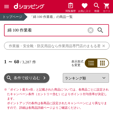
閲覧履歴
お気に入り
検索
カート
トップページ
「綿 100 作業着」の商品一覧
検索
作業服・安全靴・防災用品なら作業用品専門店のまもる君
1
～
60
表示形式
/
3,287
件
を変更
リスト
グリッド
条件で絞り込む
※
「ポイント最大○倍」と記載された商品については、各商品ごとに設定され
たキャンペーン条件（エントリー含む）によりポイント付与倍率が決定し
ます。
ポイントアップの条件は各商品に設定されたキャンペーンにより異なりま
すので、詳細は各商品詳細ページよりご確認ください。