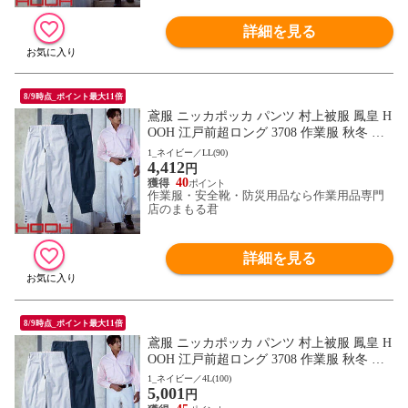
詳細を見る
8/9時点_ポイント最大11倍
鳶服 ニッカポッカ パンツ 村上被服 鳳皇 H
OOH 江戸前超ロング 3708 作業服 秋冬 通
年 自然な着心地 動きやすい 夏用綿100%
1_ネイビー／LL(90)
4,412
円
40
作業服・安全靴・防災用品なら作業用品専門
店のまもる君
詳細を見る
8/9時点_ポイント最大11倍
鳶服 ニッカポッカ パンツ 村上被服 鳳皇 H
OOH 江戸前超ロング 3708 作業服 秋冬 通
年 自然な着心地 動きやすい 夏用綿100%
1_ネイビー／4L(100)
5,001
円