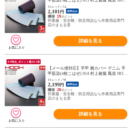
甲藍染(3枚こはぜ) 013 村上被服 鳳皇 HOO
H 綿100％ カジュアル お祭り用品 太鼓 衣
14.レッド／LL
2,101
装 祭 丈夫 鳶 作業用 作業 秋冬 通年 小さい
円
送料込み
サイズ かっこいい おしゃれ
19
作業服・安全靴・防災用品なら作業用品専門
店のまもる君
詳細を見る
8/9時点_ポイント最大11倍
【メール便対応】手甲 腕カバー デニム 手
甲藍染(4枚こはぜ) 014 村上被服 鳳皇 HOO
H 綿100％ カジュアル お祭り用品 太鼓 衣
14.レッド／M
2,199
装 祭 丈夫 鳶 作業用 作業 秋冬 通年 小さい
円
送料込み
サイズ かっこいい おしゃれ
20
作業服・安全靴・防災用品なら作業用品専門
店のまもる君
詳細を見る