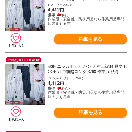
年 自然な着心地 動きやすい 夏用綿100%
1_ネイビー／3L(95)
4,412
円
40
作業服・安全靴・防災用品なら作業用品専門
店のまもる君
詳細を見る
8/9時点_ポイント最大11倍
鳶服 ニッカポッカ パンツ 村上被服 鳳皇 H
OOH 江戸前超ロング 3708 作業服 秋冬 通
年 自然な着心地 動きやすい 夏用綿100%
39_シルバーグレー／M(80)
4,412
円
40
作業服・安全靴・防災用品なら作業用品専門
店のまもる君
詳細を見る