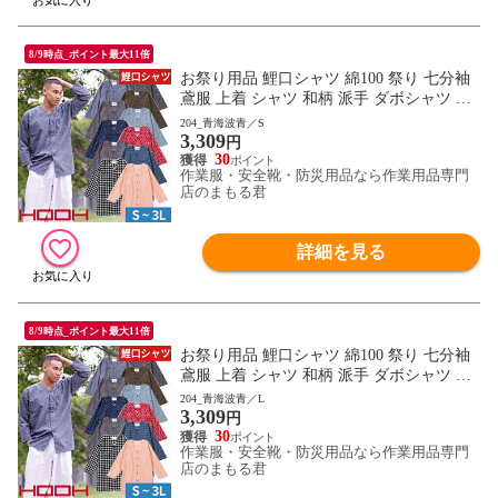
8/9時点_ポイント最大11倍
お祭り用品 鯉口シャツ 綿100 祭り 七分袖
鳶服 上着 シャツ 和柄 派手 ダボシャツ 村
上被服 鳳皇 HOOH お祭り 夏祭り 花火大会
204_青海波青／S
3,309
衣装 大人 男 縁日 出店 おみこし 祭り 職人
円
神和風 柄 華やか かっこいい おしゃれ 570
30
作業服・安全靴・防災用品なら作業用品専門
0 作業服 通年 大きいサイズ
店のまもる君
詳細を見る
8/9時点_ポイント最大11倍
お祭り用品 鯉口シャツ 綿100 祭り 七分袖
鳶服 上着 シャツ 和柄 派手 ダボシャツ 村
上被服 鳳皇 HOOH お祭り 夏祭り 花火大会
204_青海波青／L
3,309
衣装 大人 男 縁日 出店 おみこし 祭り 職人
円
神和風 柄 華やか かっこいい おしゃれ 570
30
作業服・安全靴・防災用品なら作業用品専門
0 作業服 通年 大きいサイズ
店のまもる君