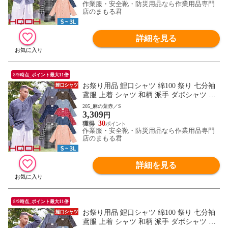
作業服・安全靴・防災用品なら作業用品専門
0 作業服 通年 大きいサイズ
店のまもる君
詳細を見る
8/9時点_ポイント最大11倍
お祭り用品 鯉口シャツ 綿100 祭り 七分袖
鳶服 上着 シャツ 和柄 派手 ダボシャツ 村
上被服 鳳皇 HOOH お祭り 夏祭り 花火大会
205_麻の葉赤／S
3,309
衣装 大人 男 縁日 出店 おみこし 祭り 職人
円
神和風 柄 華やか かっこいい おしゃれ 570
30
作業服・安全靴・防災用品なら作業用品専門
0 作業服 通年 大きいサイズ
店のまもる君
詳細を見る
8/9時点_ポイント最大11倍
お祭り用品 鯉口シャツ 綿100 祭り 七分袖
鳶服 上着 シャツ 和柄 派手 ダボシャツ 村