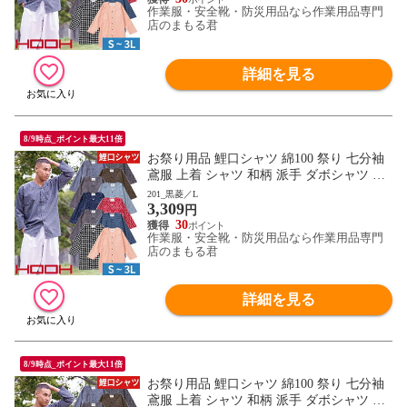
作業服・安全靴・防災用品なら作業用品専門
0 作業服 通年 大きいサイズ
店のまもる君
詳細を見る
8/9時点_ポイント最大11倍
お祭り用品 鯉口シャツ 綿100 祭り 七分袖
鳶服 上着 シャツ 和柄 派手 ダボシャツ 村
上被服 鳳皇 HOOH お祭り 夏祭り 花火大会
201_黒菱／L
3,309
衣装 大人 男 縁日 出店 おみこし 祭り 職人
円
神和風 柄 華やか かっこいい おしゃれ 570
30
作業服・安全靴・防災用品なら作業用品専門
0 作業服 通年 大きいサイズ
店のまもる君
詳細を見る
8/9時点_ポイント最大11倍
お祭り用品 鯉口シャツ 綿100 祭り 七分袖
鳶服 上着 シャツ 和柄 派手 ダボシャツ 村