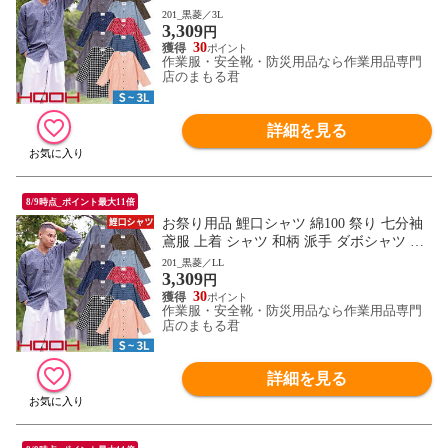
上被服 鳳皇 HOOH お祭り 夏祭り 花火大会
201_黒菱／3L
3,309
衣装 大人 男 縁日 出店 おみこし 祭り 職人
円
神和風 柄 華やか かっこいい おしゃれ 570
30
作業服・安全靴・防災用品なら作業用品専門
0 作業服 通年 大きいサイズ
店のまもる君
詳細を見る
8/9時点_ポイント最大11倍
お祭り用品 鯉口シャツ 綿100 祭り 七分袖
鳶服 上着 シャツ 和柄 派手 ダボシャツ 村
上被服 鳳皇 HOOH お祭り 夏祭り 花火大会
201_黒菱／LL
3,309
衣装 大人 男 縁日 出店 おみこし 祭り 職人
円
神和風 柄 華やか かっこいい おしゃれ 570
30
作業服・安全靴・防災用品なら作業用品専門
0 作業服 通年 大きいサイズ
店のまもる君
詳細を見る