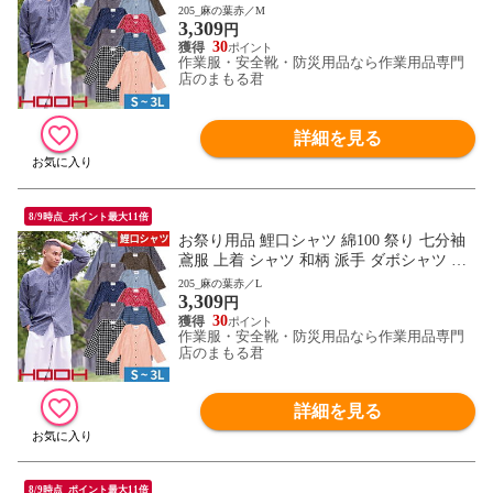
上被服 鳳皇 HOOH お祭り 夏祭り 花火大会
205_麻の葉赤／M
3,309
衣装 大人 男 縁日 出店 おみこし 祭り 職人
円
神和風 柄 華やか かっこいい おしゃれ 570
30
作業服・安全靴・防災用品なら作業用品専門
0 作業服 通年 大きいサイズ
店のまもる君
詳細を見る
8/9時点_ポイント最大11倍
お祭り用品 鯉口シャツ 綿100 祭り 七分袖
鳶服 上着 シャツ 和柄 派手 ダボシャツ 村
上被服 鳳皇 HOOH お祭り 夏祭り 花火大会
205_麻の葉赤／L
3,309
衣装 大人 男 縁日 出店 おみこし 祭り 職人
円
神和風 柄 華やか かっこいい おしゃれ 570
30
作業服・安全靴・防災用品なら作業用品専門
0 作業服 通年 大きいサイズ
店のまもる君
詳細を見る
8/9時点_ポイント最大11倍