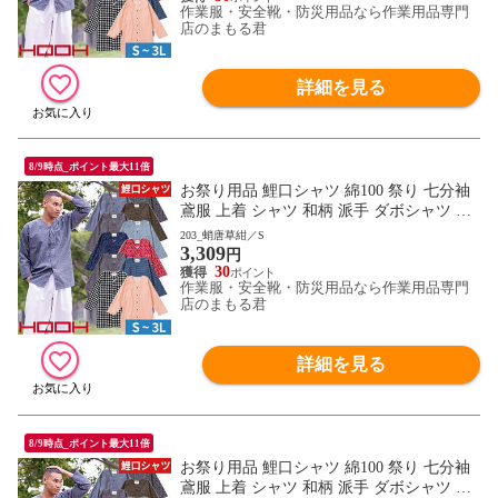
作業服・安全靴・防災用品なら作業用品専門
0 作業服 通年 大きいサイズ
店のまもる君
詳細を見る
8/9時点_ポイント最大11倍
お祭り用品 鯉口シャツ 綿100 祭り 七分袖
鳶服 上着 シャツ 和柄 派手 ダボシャツ 村
上被服 鳳皇 HOOH お祭り 夏祭り 花火大会
203_蛸唐草紺／S
3,309
衣装 大人 男 縁日 出店 おみこし 祭り 職人
円
神和風 柄 華やか かっこいい おしゃれ 570
30
作業服・安全靴・防災用品なら作業用品専門
0 作業服 通年 大きいサイズ
店のまもる君
詳細を見る
8/9時点_ポイント最大11倍
お祭り用品 鯉口シャツ 綿100 祭り 七分袖
鳶服 上着 シャツ 和柄 派手 ダボシャツ 村