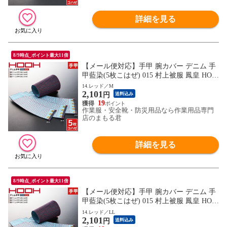
詳細を見る
8/9時点_ポイント最大11倍
【メール便対応】手甲 腕カバー デニム 手
甲藍染(5枚こはぜ) 015 村上被服 鳳皇 HOO
H 綿100％ カジュアル お祭り用品 太鼓 衣
14.レッド／M
2,101
装 祭 丈夫 鳶 作業用 作業 秋冬 通年 小さい
円
送料込み
サイズ かっこいい おしゃれ
19
作業服・安全靴・防災用品なら作業用品専門
店のまもる君
詳細を見る
8/9時点_ポイント最大11倍
【メール便対応】手甲 腕カバー デニム 手
甲藍染(5枚こはぜ) 015 村上被服 鳳皇 HOO
H 綿100％ カジュアル お祭り用品 太鼓 衣
14.レッド／LL
2,101
装 祭 丈夫 鳶 作業用 作業 秋冬 通年 小さい
円
送料込み