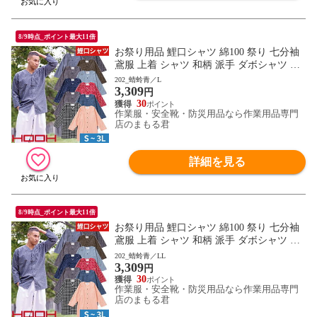
8/9時点_ポイント最大11倍
お祭り用品 鯉口シャツ 綿100 祭り 七分袖
鳶服 上着 シャツ 和柄 派手 ダボシャツ 村
上被服 鳳皇 HOOH お祭り 夏祭り 花火大会
202_蜻蛉青／L
3,309
衣装 大人 男 縁日 出店 おみこし 祭り 職人
円
神和風 柄 華やか かっこいい おしゃれ 570
30
作業服・安全靴・防災用品なら作業用品専門
0 作業服 通年 大きいサイズ
店のまもる君
詳細を見る
8/9時点_ポイント最大11倍
お祭り用品 鯉口シャツ 綿100 祭り 七分袖
鳶服 上着 シャツ 和柄 派手 ダボシャツ 村
上被服 鳳皇 HOOH お祭り 夏祭り 花火大会
202_蜻蛉青／LL
3,309
衣装 大人 男 縁日 出店 おみこし 祭り 職人
円
神和風 柄 華やか かっこいい おしゃれ 570
30
作業服・安全靴・防災用品なら作業用品専門
0 作業服 通年 大きいサイズ
店のまもる君