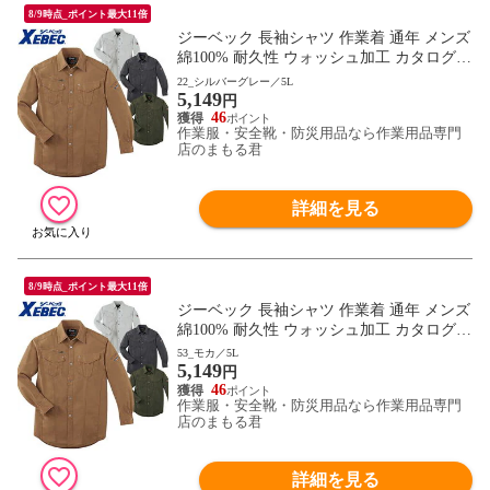
8/9時点_ポイント最大11倍
ジーベック 長袖シャツ 作業着 通年 メンズ
綿100% 耐久性 ウォッシュ加工 カタログ掲
載 作業服 作業シャツ ワーク マン おしゃ
22_シルバーグレー／5L
5,149
れ 人気 安い 激安 かっこいい かわいい お
円
すすめ 春夏 秋冬 大きいサイズ 2140シリー
46
作業服・安全靴・防災用品なら作業用品専門
ズ XEBEC 2153
店のまもる君
詳細を見る
8/9時点_ポイント最大11倍
ジーベック 長袖シャツ 作業着 通年 メンズ
綿100% 耐久性 ウォッシュ加工 カタログ掲
載 作業服 作業シャツ ワーク マン おしゃ
53_モカ／5L
5,149
れ 人気 安い 激安 かっこいい かわいい お
円
すすめ 春夏 秋冬 大きいサイズ 2140シリー
46
作業服・安全靴・防災用品なら作業用品専門
ズ XEBEC 2153
店のまもる君
詳細を見る