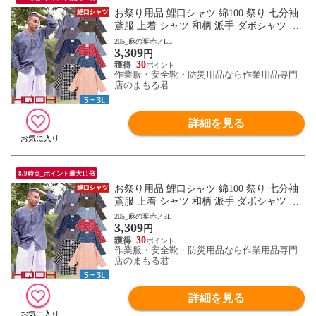
お祭り用品 鯉口シャツ 綿100 祭り 七分袖
鳶服 上着 シャツ 和柄 派手 ダボシャツ 村
上被服 鳳皇 HOOH お祭り 夏祭り 花火大会
205_麻の葉赤／LL
3,309
衣装 大人 男 縁日 出店 おみこし 祭り 職人
円
神和風 柄 華やか かっこいい おしゃれ 570
30
作業服・安全靴・防災用品なら作業用品専門
0 作業服 通年 大きいサイズ
店のまもる君
詳細を見る
8/9時点_ポイント最大11倍
お祭り用品 鯉口シャツ 綿100 祭り 七分袖
鳶服 上着 シャツ 和柄 派手 ダボシャツ 村
上被服 鳳皇 HOOH お祭り 夏祭り 花火大会
205_麻の葉赤／3L
3,309
衣装 大人 男 縁日 出店 おみこし 祭り 職人
円
神和風 柄 華やか かっこいい おしゃれ 570
30
作業服・安全靴・防災用品なら作業用品専門
0 作業服 通年 大きいサイズ
店のまもる君
詳細を見る