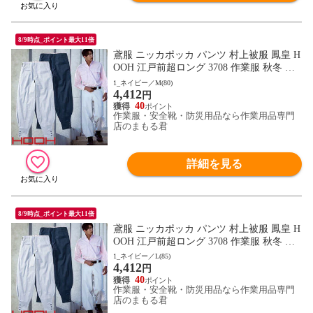
8/9時点_ポイント最大11倍
鳶服 ニッカポッカ パンツ 村上被服 鳳皇 H
OOH 江戸前超ロング 3708 作業服 秋冬 通
年 自然な着心地 動きやすい 夏用綿100%
1_ネイビー／M(80)
4,412
円
40
作業服・安全靴・防災用品なら作業用品専門
店のまもる君
詳細を見る
8/9時点_ポイント最大11倍
鳶服 ニッカポッカ パンツ 村上被服 鳳皇 H
OOH 江戸前超ロング 3708 作業服 秋冬 通
年 自然な着心地 動きやすい 夏用綿100%
1_ネイビー／L(85)
4,412
円
40
作業服・安全靴・防災用品なら作業用品専門
店のまもる君