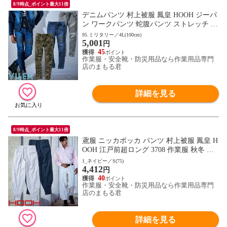
8/9時点_ポイント最大11倍
デニムパンツ 村上被服 鳳皇 HOOH ジーパ
ン ワークパンツ 蛇腹パンツ ストレッチ 綿
おしゃれ 人気 安い かっこいい おすすめ
95.ミリタリー／4L(100cm)
5,001
作業着 作業服 作業ズボン ジーンズ メンズ
円
ワーク マン 通年 秋冬 オールシーズン グ
45
作業服・安全靴・防災用品なら作業用品専門
レー ミリタリー 1804
店のまもる君
詳細を見る
8/9時点_ポイント最大11倍
鳶服 ニッカポッカ パンツ 村上被服 鳳皇 H
OOH 江戸前超ロング 3708 作業服 秋冬 通
年 自然な着心地 動きやすい 夏用綿100%
1_ネイビー／S(75)
4,412
円
40
作業服・安全靴・防災用品なら作業用品専門
店のまもる君
詳細を見る