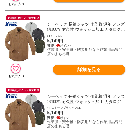
8/9時点_ポイント最大11倍
ジーベック 長袖シャツ 作業着 通年 メンズ
綿100% 耐久性 ウォッシュ加工 カタログ掲
載 作業服 作業シャツ ワーク マン おしゃ
64_OD／5L
5,149
れ 人気 安い 激安 かっこいい かわいい お
円
すすめ 春夏 秋冬 大きいサイズ 2140シリー
46
作業服・安全靴・防災用品なら作業用品専門
ズ XEBEC 2153
店のまもる君
詳細を見る
8/9時点_ポイント最大11倍
ジーベック 長袖シャツ 作業着 通年 メンズ
綿100% 耐久性 ウォッシュ加工 カタログ掲
載 作業服 作業シャツ ワーク マン おしゃ
91_ストーンブラック／5L
5,149
れ 人気 安い 激安 かっこいい かわいい お
円
すすめ 春夏 秋冬 大きいサイズ 2140シリー
46
作業服・安全靴・防災用品なら作業用品専門
ズ XEBEC 2153
店のまもる君