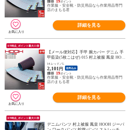
サイズ かっこいい おしゃれ
19
作業服・安全靴・防災用品なら作業用品専門
店のまもる君
詳細を見る
8/9時点_ポイント最大11倍
【メール便対応】手甲 腕カバー デニム 手
甲藍染(5枚こはぜ) 015 村上被服 鳳皇 HOO
H 綿100％ カジュアル お祭り用品 太鼓 衣
14.レッド／L
2,101
装 祭 丈夫 鳶 作業用 作業 秋冬 通年 小さい
円
送料込み
サイズ かっこいい おしゃれ
19
作業服・安全靴・防災用品なら作業用品専門
店のまもる君
詳細を見る
8/9時点_ポイント最大11倍
デニムパンツ 村上被服 鳳皇 HOOH ジーパ
ン ワークパンツ 蛇腹パンツ ストレッチ 綿