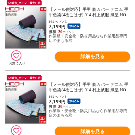
8/9時点_ポイント最大11倍
【メール便対応】手甲 腕カバー デニム 手
甲藍染(4枚こはぜ) 014 村上被服 鳳皇 HOO
H 綿100％ カジュアル お祭り用品 太鼓 衣
14.レッド／L
2,199
装 祭 丈夫 鳶 作業用 作業 秋冬 通年 小さい
円
送料込み
サイズ かっこいい おしゃれ
20
作業服・安全靴・防災用品なら作業用品専門
店のまもる君
詳細を見る
8/9時点_ポイント最大11倍
【メール便対応】手甲 腕カバー デニム 手
甲藍染(4枚こはぜ) 014 村上被服 鳳皇 HOO
H 綿100％ カジュアル お祭り用品 太鼓 衣
14.レッド／S
2,199
装 祭 丈夫 鳶 作業用 作業 秋冬 通年 小さい
円
送料込み
サイズ かっこいい おしゃれ
20
作業服・安全靴・防災用品なら作業用品専門
店のまもる君
詳細を見る