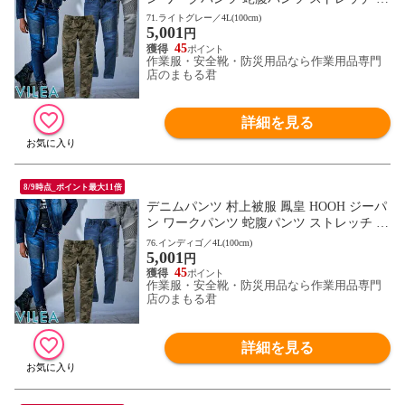
おしゃれ 人気 安い かっこいい おすすめ
71.ライトグレー／4L(100cm)
5,001
作業着 作業服 作業ズボン ジーンズ メンズ
円
ワーク マン 通年 秋冬 オールシーズン グ
45
作業服・安全靴・防災用品なら作業用品専門
レー ミリタリー 1804
店のまもる君
詳細を見る
8/9時点_ポイント最大11倍
デニムパンツ 村上被服 鳳皇 HOOH ジーパ
ン ワークパンツ 蛇腹パンツ ストレッチ 綿
おしゃれ 人気 安い かっこいい おすすめ
76.インディゴ／4L(100cm)
5,001
作業着 作業服 作業ズボン ジーンズ メンズ
円
ワーク マン 通年 秋冬 オールシーズン グ
45
作業服・安全靴・防災用品なら作業用品専門
レー ミリタリー 1804
店のまもる君
詳細を見る