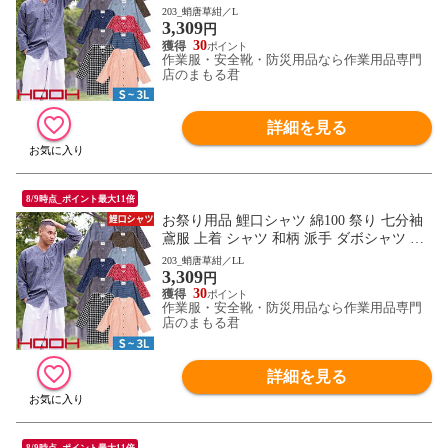
上被服 鳳皇 HOOH お祭り 夏祭り 花火大会
203_蛸唐草紺／L
3,309
衣装 大人 男 縁日 出店 おみこし 祭り 職人
円
神和風 柄 華やか かっこいい おしゃれ 570
30
作業服・安全靴・防災用品なら作業用品専門
0 作業服 通年 大きいサイズ
店のまもる君
詳細を見る
8/9時点_ポイント最大11倍
お祭り用品 鯉口シャツ 綿100 祭り 七分袖
鳶服 上着 シャツ 和柄 派手 ダボシャツ 村
上被服 鳳皇 HOOH お祭り 夏祭り 花火大会
203_蛸唐草紺／LL
3,309
衣装 大人 男 縁日 出店 おみこし 祭り 職人
円
神和風 柄 華やか かっこいい おしゃれ 570
30
作業服・安全靴・防災用品なら作業用品専門
0 作業服 通年 大きいサイズ
店のまもる君
詳細を見る
8/9時点_ポイント最大11倍