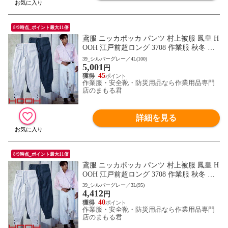
8/9時点_ポイント最大11倍
鳶服 ニッカポッカ パンツ 村上被服 鳳皇 H
OOH 江戸前超ロング 3708 作業服 秋冬 通
年 自然な着心地 動きやすい 夏用綿100%
39_シルバーグレー／4L(100)
5,001
円
45
作業服・安全靴・防災用品なら作業用品専門
店のまもる君
詳細を見る
8/9時点_ポイント最大11倍
鳶服 ニッカポッカ パンツ 村上被服 鳳皇 H
OOH 江戸前超ロング 3708 作業服 秋冬 通
年 自然な着心地 動きやすい 夏用綿100%
39_シルバーグレー／3L(95)
4,412
円
40
作業服・安全靴・防災用品なら作業用品専門
店のまもる君