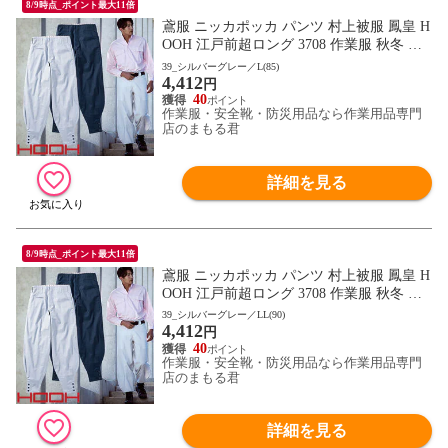
8/9時点_ポイント最大11倍
鳶服 ニッカポッカ パンツ 村上被服 鳳皇 H
OOH 江戸前超ロング 3708 作業服 秋冬 通
年 自然な着心地 動きやすい 夏用綿100%
39_シルバーグレー／L(85)
4,412
円
40
作業服・安全靴・防災用品なら作業用品専門
店のまもる君
詳細を見る
8/9時点_ポイント最大11倍
鳶服 ニッカポッカ パンツ 村上被服 鳳皇 H
OOH 江戸前超ロング 3708 作業服 秋冬 通
年 自然な着心地 動きやすい 夏用綿100%
39_シルバーグレー／LL(90)
4,412
円
40
作業服・安全靴・防災用品なら作業用品専門
店のまもる君
詳細を見る