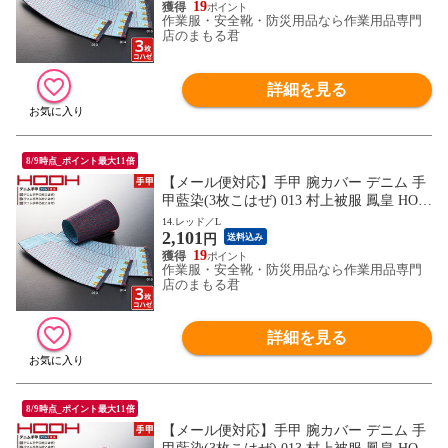
サイズ かっこいい おしゃれ
19
作業服・安全靴・防災用品なら作業用品専門
店のまもる君
詳細を見る
8/9時点_ポイント最大11倍
【メール便対応】手甲 腕カバー デニム 手
甲藍染(3枚こはぜ) 013 村上被服 鳳皇 HOO
H 綿100％ カジュアル お祭り用品 太鼓 衣
14.レッド／L
2,101
装 祭 丈夫 鳶 作業用 作業 秋冬 通年 小さい
円
送料込み
サイズ かっこいい おしゃれ
19
作業服・安全靴・防災用品なら作業用品専門
店のまもる君
詳細を見る
8/9時点_ポイント最大11倍
【メール便対応】手甲 腕カバー デニム 手