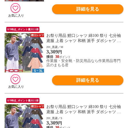
詳細を見る
8/9時点_ポイント最大11倍
お祭り用品 鯉口シャツ 綿100 祭り 七分袖
鳶服 上着 シャツ 和柄 派手 ダボシャツ 村
上被服 鳳皇 HOOH お祭り 夏祭り 花火大会
201_黒菱／M
3,309
衣装 大人 男 縁日 出店 おみこし 祭り 職人
円
神和風 柄 華やか かっこいい おしゃれ 570
30
作業服・安全靴・防災用品なら作業用品専門
0 作業服 通年 大きいサイズ
店のまもる君
詳細を見る
8/9時点_ポイント最大11倍
お祭り用品 鯉口シャツ 綿100 祭り 七分袖
鳶服 上着 シャツ 和柄 派手 ダボシャツ 村
上被服 鳳皇 HOOH お祭り 夏祭り 花火大会
201_黒菱／S
3,309
衣装 大人 男 縁日 出店 おみこし 祭り 職人
円
神和風 柄 華やか かっこいい おしゃれ 570
30