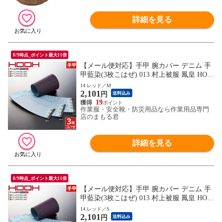
詳細を見る
8/9時点_ポイント最大11倍
【メール便対応】手甲 腕カバー デニム 手
甲藍染(3枚こはぜ) 013 村上被服 鳳皇 HOO
H 綿100％ カジュアル お祭り用品 太鼓 衣
14.レッド／M
2,101
装 祭 丈夫 鳶 作業用 作業 秋冬 通年 小さい
円
送料込み
サイズ かっこいい おしゃれ
19
作業服・安全靴・防災用品なら作業用品専門
店のまもる君
詳細を見る
8/9時点_ポイント最大11倍
【メール便対応】手甲 腕カバー デニム 手
甲藍染(3枚こはぜ) 013 村上被服 鳳皇 HOO
H 綿100％ カジュアル お祭り用品 太鼓 衣
14.レッド／S
2,101
装 祭 丈夫 鳶 作業用 作業 秋冬 通年 小さい
円
送料込み