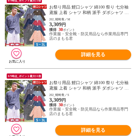
8/9時点_ポイント最大11倍
お祭り用品 鯉口シャツ 綿100 祭り 七分袖
鳶服 上着 シャツ 和柄 派手 ダボシャツ 村
上被服 鳳皇 HOOH お祭り 夏祭り 花火大会
202_蜻蛉青／M
3,309
衣装 大人 男 縁日 出店 おみこし 祭り 職人
円
神和風 柄 華やか かっこいい おしゃれ 570
30
作業服・安全靴・防災用品なら作業用品専門
0 作業服 通年 大きいサイズ
店のまもる君
詳細を見る
8/9時点_ポイント最大11倍
お祭り用品 鯉口シャツ 綿100 祭り 七分袖
鳶服 上着 シャツ 和柄 派手 ダボシャツ 村
上被服 鳳皇 HOOH お祭り 夏祭り 花火大会
202_蜻蛉青／S
3,309
衣装 大人 男 縁日 出店 おみこし 祭り 職人
円
神和風 柄 華やか かっこいい おしゃれ 570
30
作業服・安全靴・防災用品なら作業用品専門
0 作業服 通年 大きいサイズ
店のまもる君
詳細を見る