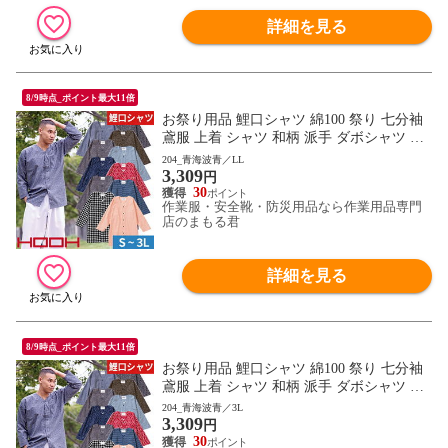
詳細を見る
8/9時点_ポイント最大11倍
お祭り用品 鯉口シャツ 綿100 祭り 七分袖
鳶服 上着 シャツ 和柄 派手 ダボシャツ 村
上被服 鳳皇 HOOH お祭り 夏祭り 花火大会
204_青海波青／LL
3,309
衣装 大人 男 縁日 出店 おみこし 祭り 職人
円
神和風 柄 華やか かっこいい おしゃれ 570
30
作業服・安全靴・防災用品なら作業用品専門
0 作業服 通年 大きいサイズ
店のまもる君
詳細を見る
8/9時点_ポイント最大11倍
お祭り用品 鯉口シャツ 綿100 祭り 七分袖
鳶服 上着 シャツ 和柄 派手 ダボシャツ 村
上被服 鳳皇 HOOH お祭り 夏祭り 花火大会
204_青海波青／3L
3,309
衣装 大人 男 縁日 出店 おみこし 祭り 職人
円
神和風 柄 華やか かっこいい おしゃれ 570
30