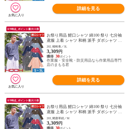
詳細を見る
8/9時点_ポイント最大11倍
お祭り用品 鯉口シャツ 綿100 祭り 七分袖
鳶服 上着 シャツ 和柄 派手 ダボシャツ 村
上被服 鳳皇 HOOH お祭り 夏祭り 花火大会
202_蜻蛉青／3L
3,309
衣装 大人 男 縁日 出店 おみこし 祭り 職人
円
神和風 柄 華やか かっこいい おしゃれ 570
30
作業服・安全靴・防災用品なら作業用品専門
0 作業服 通年 大きいサイズ
店のまもる君
詳細を見る
8/9時点_ポイント最大11倍
お祭り用品 鯉口シャツ 綿100 祭り 七分袖
鳶服 上着 シャツ 和柄 派手 ダボシャツ 村
上被服 鳳皇 HOOH お祭り 夏祭り 花火大会
203_蛸唐草紺／M
3,309
衣装 大人 男 縁日 出店 おみこし 祭り 職人
円
神和風 柄 華やか かっこいい おしゃれ 570
30