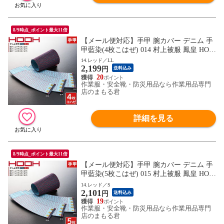
8/9時点_ポイント最大11倍
【メール便対応】手甲 腕カバー デニム 手
甲藍染(4枚こはぜ) 014 村上被服 鳳皇 HOO
H 綿100％ カジュアル お祭り用品 太鼓 衣
14.レッド／LL
2,199
装 祭 丈夫 鳶 作業用 作業 秋冬 通年 小さい
円
送料込み
サイズ かっこいい おしゃれ
20
作業服・安全靴・防災用品なら作業用品専門
店のまもる君
詳細を見る
8/9時点_ポイント最大11倍
【メール便対応】手甲 腕カバー デニム 手
甲藍染(5枚こはぜ) 015 村上被服 鳳皇 HOO
H 綿100％ カジュアル お祭り用品 太鼓 衣
14.レッド／S
2,101
装 祭 丈夫 鳶 作業用 作業 秋冬 通年 小さい
円
送料込み
サイズ かっこいい おしゃれ
19
作業服・安全靴・防災用品なら作業用品専門
店のまもる君