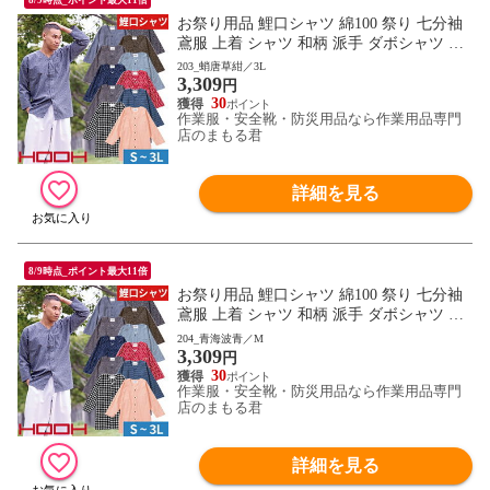
お祭り用品 鯉口シャツ 綿100 祭り 七分袖
鳶服 上着 シャツ 和柄 派手 ダボシャツ 村
上被服 鳳皇 HOOH お祭り 夏祭り 花火大会
203_蛸唐草紺／3L
3,309
衣装 大人 男 縁日 出店 おみこし 祭り 職人
円
神和風 柄 華やか かっこいい おしゃれ 570
30
作業服・安全靴・防災用品なら作業用品専門
0 作業服 通年 大きいサイズ
店のまもる君
詳細を見る
8/9時点_ポイント最大11倍
お祭り用品 鯉口シャツ 綿100 祭り 七分袖
鳶服 上着 シャツ 和柄 派手 ダボシャツ 村
上被服 鳳皇 HOOH お祭り 夏祭り 花火大会
204_青海波青／M
3,309
衣装 大人 男 縁日 出店 おみこし 祭り 職人
円
神和風 柄 華やか かっこいい おしゃれ 570
30
作業服・安全靴・防災用品なら作業用品専門
0 作業服 通年 大きいサイズ
店のまもる君
詳細を見る