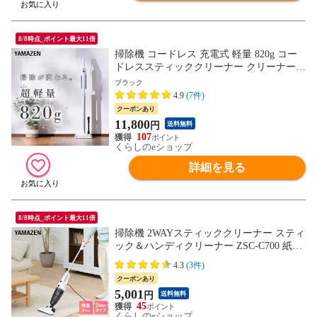
8/8時点_ポイント最大11倍
掃除機 コードレス 充電式 軽量 820g コー
ドレススティッククリーナー クリーナー
スティック ハンディ スタンド付 ES-SL45
ブラック
コードレスクリーナー コードレス掃除機
4.9
(7件)
ハンディクリーナー 山善 YAMAZEN 【送
クーポンあり
料無料】
11,800
円
送料無料
107
くらしのeショップ
詳細を見る
8/8時点_ポイント最大11倍
掃除機 2WAYスティッククリーナー スティ
ック＆ハンディクリーナー ZSC-C700 紙パ
ック不要 クリーナー キャニスター 掃除器
4.3
(3件)
スティック掃除機 2WAYタイプ ハンディク
クーポンあり
リーナー サイクロンクリーナー 山善 YAM
5,001
円
送料無料
AZEN 【送料無料】
45
くらしのeショップ