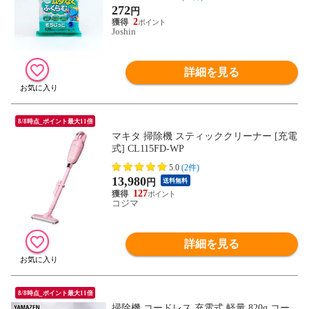
272
円
2
Joshin
詳細を見る
8/8時点_ポイント最大11倍
マキタ 掃除機 スティッククリーナー [充電
式] CL115FD-WP
5.0
(2件)
13,980
円
送料無料
127
コジマ
詳細を見る
8/8時点_ポイント最大11倍
掃除機 コードレス 充電式 軽量 820g コー