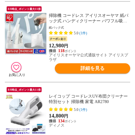
8/8時点_ポイント最大11倍
掃除機 コードレス アイリスオーヤマ 紙パ
ック式 ハンディクリーナー パワフル吸引
軽量 置くだけで充電 アタッチメント付 充
紙パック式
電式 卓上クリーナー 車用掃除機 HBD-31-
5.0
(1件)
WH【安心延長保証対象】 [家電]
クーポンあり
12,980
円
118
アイリスオーヤマ公式通販サイト アイリスプ
ラザ
詳細を見る
8/8時点_ポイント最大11倍
レイコップ コードレスUV布団クリーナー
特別セット 掃除機 家電 AR2780
5.0
(1件)
14,800
円
134
ディノス