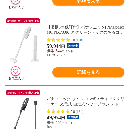
詳細を見る
8/8時点_ポイント最大11倍
【長期5年保証付】パナソニック(Panasonic)
MC-NX700K-W クリーンドッグのあるコー
ドレススティック掃除機
5.0
(1件)
59,944
円
送料無料
544
ECカレント
詳細を見る
8/8時点_ポイント最大11倍
パナソニック サイクロン式スティッククリ
ーナー 充電式 自走式パワーブラシ ストー
ンブルー 【掃除機】 Panasonic MC-SB55K-
5.0
(1件)
A 【返品種別A】
49,954
円
送料無料
454
Joshin