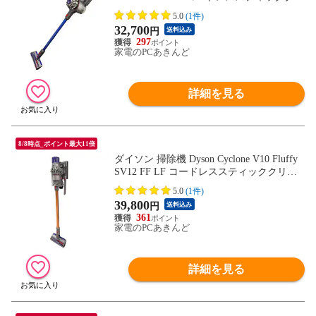
ーナー SV10KEXTBU コードレス掃除機
5.0
(1件)
【送料無料】
32,700
円
送料込み
297
家電のPCあきんど
詳細を見る
8/8時点_ポイント最大11倍
ダイソン 掃除機 Dyson Cyclone V10 Fluffy
SV12 FF LF コードレススティッククリー
ナー SV12FFLF コードレス掃除機 【送料
5.0
(1件)
無料】
39,800
円
送料込み
361
家電のPCあきんど
詳細を見る