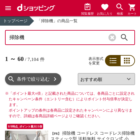
閲覧履歴
お気に入り
検索
カート
トップページ
「掃除機」の商品一覧
検索
1
～
60
表示形式
/
7,104
件
を変更
リスト
グリッド
条件で絞り込む
※
「ポイント最大○倍」と記載された商品については、各商品ごとに設定され
たキャンペーン条件（エントリー含む）によりポイント付与倍率が決定し
ます。
ポイントアップの条件は各商品に設定されたキャンペーンにより異なりま
すので、詳細は各商品詳細ページよりご確認ください。
8/8時点_ポイント最大11倍
掃除機 コードレス コードレス掃除機
【PR】
スティック型 送料無料 サイクロン式 小型