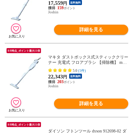
17,559
円
送料無料
W 【返品種別A】
159
Joshin
詳細を見る
8/8時点_ポイント最大11倍
マキタ ダストボックス式スティッククリー
ナー 充電式 フロアブラシ 【掃除機】 maki
ta Li-ion リチウムイオンバッテリ 10.8Vシ
5.0
(1件)
リーズ CL108FDSHW 【返品種別A】
22,343
円
送料無料
203
Joshin
詳細を見る
8/8時点_ポイント最大11倍
ダイソン フトンツール dyson 912698-02 ダ