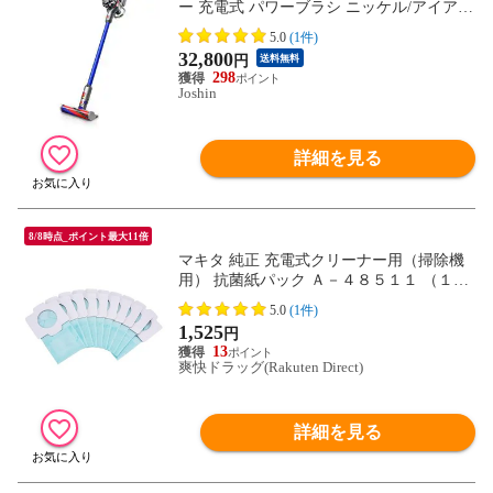
ー 充電式 パワーブラシ ニッケル/アイア
ン/ブルー 【掃除機】Dyson V8 Slim Fluffy
5.0
(1件)
Extra SV10KEXTBU 【返品種別A】
32,800
円
送料無料
298
Joshin
詳細を見る
8/8時点_ポイント最大11倍
マキタ 純正 充電式クリーナー用（掃除機
用） 抗菌紙パック Ａ－４８５１１ （１０
枚入）
5.0
(1件)
1,525
円
13
爽快ドラッグ(Rakuten Direct)
詳細を見る