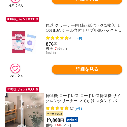
8/8時点_ポイント最大11倍
東芝 クリーナー用 純正紙パック(5枚入) T
OSHIBA シール弁付トリプル紙パック VPF
-5 【返品種別A】
4.7
(6件)
876
円
7
Joshin
詳細を見る
8/8時点_ポイント最大11倍
掃除機 コードレス コードレス掃除機 サイ
クロンクリーナー 立てかけ スタンド パワ
ーブラシ 超軽量 充電式 ESP-SL600ホワイ
4.7
(3件)
ト 吸引力 スティッククリーナー ハンディ
クーポンあり
小型 山善 YAMAZEN 【送料無料】
19,800
円
送料無料
180