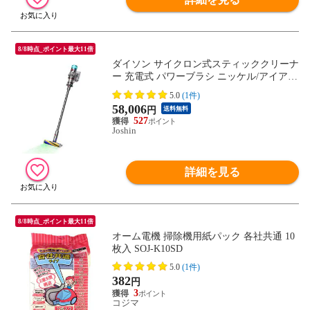
8/8時点_ポイント最大11倍
ダイソン サイクロン式スティッククリーナ
ー 充電式 パワーブラシ ニッケル/アイア
ン/ニッケル 【掃除機】 Dyson V12 Detect S
5.0
(1件)
lim Fluffy SV46FF 【返品種別A】
58,006
円
送料無料
527
Joshin
詳細を見る
8/8時点_ポイント最大11倍
オーム電機 掃除機用紙パック 各社共通 10
枚入 SOJ-K10SD
5.0
(1件)
382
円
3
コジマ