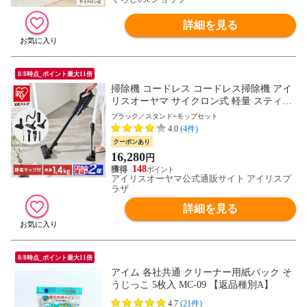
詳細を見る
8/8時点_ポイント最大11倍
掃除機 コードレス コードレス掃除機 アイ
リスオーヤマ サイクロン式 軽量 スティッ
ククリーナー 充電式 自走式 強力吸引 充電
ブラック／スタンド+モップセット
スタンド 置くだけで充電 モップ付き 黒 ブ
4.0
(4件)
ラック SCD-185PM-B 【安心延長保証対
クーポンあり
象】 [家電]
16,280
円
148
アイリスオーヤマ公式通販サイト アイリスプ
ラザ
詳細を見る
8/8時点_ポイント最大11倍
アイム 各社共通 クリーナー用紙パック そ
うじっこ 5枚入 MC-09 【返品種別A】
4.7
(21件)