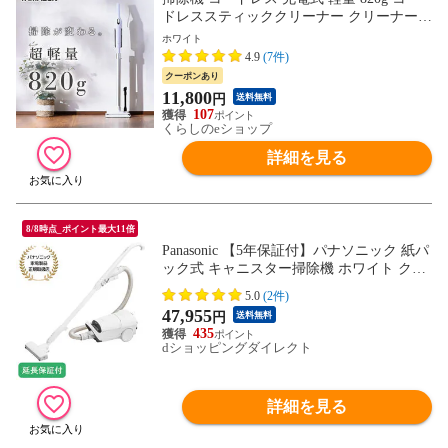
ドレススティッククリーナー クリーナー
スティック ハンディ スタンド付 ES-SL45
ホワイト
コードレスクリーナー コードレス掃除機
4.9
(7件)
ハンディクリーナー 山善 YAMAZEN 【送
クーポンあり
料無料】
11,800
円
送料無料
107
くらしのeショップ
詳細を見る
8/8時点_ポイント最大11倍
Panasonic 【5年保証付】パナソニック 紙パ
ック式 キャニスター掃除機 ホワイト クリ
ーナー MC-JP890K-W
5.0
(2件)
47,955
円
送料無料
435
dショッピングダイレクト
詳細を見る