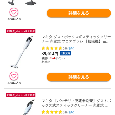
詳細を見る
8/8時点_ポイント最大11倍
マキタ ダストボックス式スティッククリー
ナー 充電式 フロアブラシ 【掃除機】 maki
ta Li-ion リチウムイオンバッテリ 14.4Vシ
5.0
(1件)
リーズ【CL140FD】 CL140FDRFW 【返品
39,014
円
送料無料
種別A】
354
Joshin
詳細を見る
8/8時点_ポイント最大11倍
マキタ 【バッテリ・充電器別売】ダストボ
ックス式スティッククリーナー 充電式 フ
ロアブラシ 【掃除機】makita Li-ion リチウ
5.0
(1件)
ムイオンバッテリ 18Vシリーズ CL280FDZ