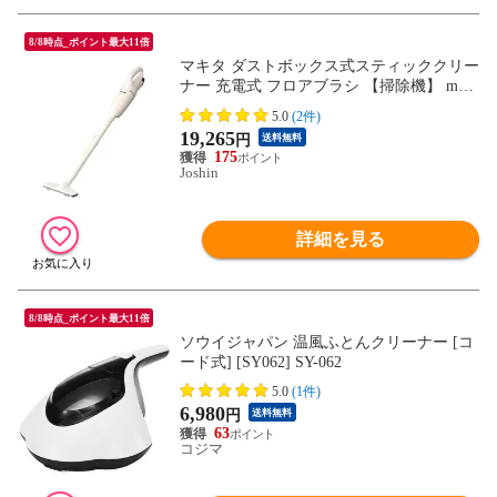
8/8時点_ポイント最大11倍
マキタ ダストボックス式スティッククリー
ナー 充電式 フロアブラシ 【掃除機】 maki
ta Li-ion リチウムイオンバッテリ 10.8Vシ
5.0
(2件)
リーズ【CL100D】 CL100DW 【返品種別
19,265
円
送料無料
A】
175
Joshin
詳細を見る
8/8時点_ポイント最大11倍
ソウイジャパン 温風ふとんクリーナー [コ
ード式] [SY062] SY-062
5.0
(1件)
6,980
円
送料無料
63
コジマ