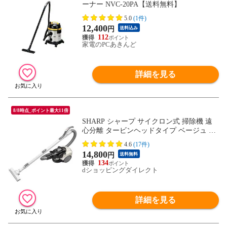
ーナー NVC-20PA【送料無料】
5.0
(1件)
12,400
円
送料込み
112
家電のPCあきんど
詳細を見る
8/8時点_ポイント最大11倍
SHARP シャープ サイクロン式 掃除機 遠
心分離 タービンヘッドタイプ ベージュ EC
-CT12-C
4.6
(17件)
14,800
円
送料無料
134
dショッピングダイレクト
詳細を見る