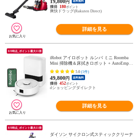
19,800
円
送料無料
180
爽快ドラッグ(Rakuten Direct)
詳細を見る
8/8時点_ポイント最大11倍
iRobot アイロボット ルンバ ミニ Roomba
Mini 掃除機＆床拭きロボット + AutoEmpty
充電ステーション 白 SHIRO コンパクト
5.0
(1件)
【国内正規品】 F155260
49,800
円
送料無料
452
dショッピングダイレクト
詳細を見る
8/8時点_ポイント最大11倍
ダイソン サイクロン式スティッククリーナ