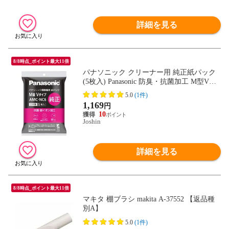
詳細を見る
8/8時点_ポイント最大11倍
パナソニック クリーナー用 純正紙パック
(5枚入) Panasonic 防臭・抗菌加工 M型Vタ
イプ AMC-NC6 【返品種別A】
5.0
(1件)
1,169
円
10
Joshin
詳細を見る
8/8時点_ポイント最大11倍
マキタ 棚ブラシ makita A-37552 【返品種
別A】
5.0
(1件)