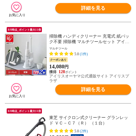
詳細を見る
8/8時点_ポイント最大11倍
掃除機 ハンディクリーナー 充電式 紙パッ
ク不要 掃除機 マルチツールセット アイリ
スオーヤマ HCD-22M-W ホワイト 【安心
マルチツール
延長保証対象】 [家電]
5.0
(1件)
クーポンあり
14,080
円
128
アイリスオーヤマ公式通販サイト アイリスプ
ラザ
詳細を見る
8/8時点_ポイント最大11倍
東芝 サイクロン式クリーナー グランレッ
ド ＶＣ－Ｃ７（Ｒ） （１台）
5.0
(2件)