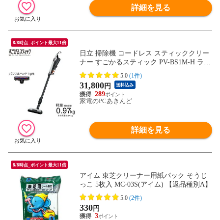
詳細を見る
8/8時点_ポイント最大11倍
日立 掃除機 コードレス スティッククリー
ナー すごかるスティック PV-BS1M-H ライ
トグレー【送料無料】
5.0
(1件)
31,800
円
送料込み
289
家電のPCあきんど
詳細を見る
8/8時点_ポイント最大11倍
アイム 東芝クリーナー用紙パック そうじ
っこ 5枚入 MC-03S(アイム) 【返品種別A】
5.0
(2件)
330
円
3