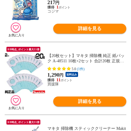
217
円
1
コジマ
詳細を見る
8/8時点_ポイント最大11倍
【20枚セット】マキタ 掃除機 純正 紙パッ
ク A-48511 10枚×2セット 合計20枚 正規品
新品【マキタ 掃除機 紙パック 抗菌紙 A-48
5.0
(1件)
511 紙パック式クリーナ用 交換 消耗品 ma
1,290
円
送料込み
kita 純正 正規品 cl103d、cl113fdにも使え
11
る】【おしゃれ おすすめ】
買援隊
詳細を見る
8/8時点_ポイント最大11倍
マキタ 掃除機 スティッククリーナー Makit