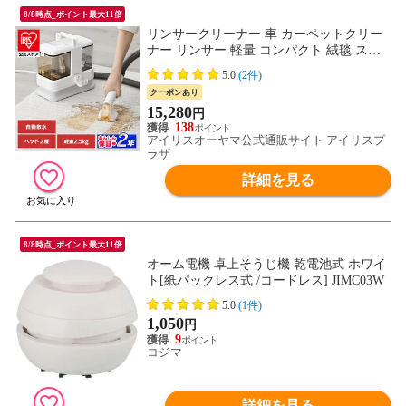
8/8時点_ポイント最大11倍
リンサークリーナー 車 カーペットクリー
ナー リンサー 軽量 コンパクト 絨毯 スポ
ット クリーナー 布 ソファ 洗浄機 家庭用
5.0
(2件)
掃除機 床掃除 アイリスオーヤマ RNSP-P50
クーポンあり
0 [家電]
15,280
円
138
アイリスオーヤマ公式通販サイト アイリスプ
ラザ
詳細を見る
8/8時点_ポイント最大11倍
オーム電機 卓上そうじ機 乾電池式 ホワイ
ト[紙パックレス式 /コードレス] JIMC03W
5.0
(1件)
1,050
円
9
コジマ
詳細を見る