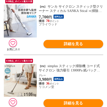
8/8時点_ポイント最大11倍
サンカ サイクロン スティック型クリ
【PR】
ーナー スティカル SANKA Stical ≪掃除機
単品 SSC-5000WH≫ コード式 スティック
7,700
円
送料込み
掃除機 ナニコレ珍百景 掃除機マニア 高橋
70
歩夢 一人暮らし 軽量 自立 白 ホワイト ハ
プライウッド
ンディクリーナー
詳細を見る
8/8時点_ポイント最大11倍
simplus スティック掃除機 コード式
【PR】
サイクロン 強力吸引 13000Pa 紙パック不
要 2WAY ハンディ 軽量 1.06kg グレー ホワ
グレー
3,980
イト 水洗い可能 シンプル おしゃれ キャニ
円
送料込み
スティッククリーナー SP-VC01 【メーカ
36
リコメン堂
ー保証1年】
詳細を見る