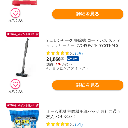
詳細を見る
8/8時点_ポイント最大11倍
Shark シャーク 掃除機 コードレス スティ
ッククリーナー EVOPOWER SYSTEM ST
D スチールグレイ CS100JGR
5.0
(1件)
24,860
円
送料無料
226
dショッピングダイレクト
詳細を見る
8/8時点_ポイント最大11倍
オーム電機 掃除機用紙パック 各社共通 5
枚入 SOJ-K05SD
5.0
(1件)