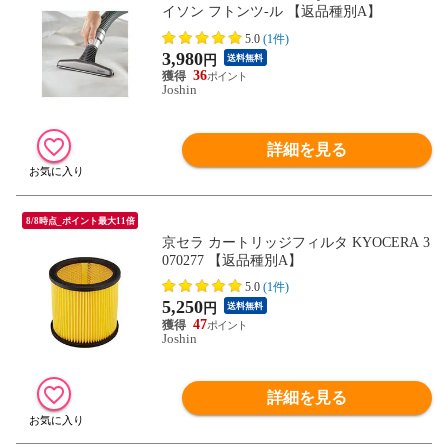
イソン フトンツ-ル 【返品種別A】
5.0
(1件)
3,980
円
送料無料
36
Joshin
詳細を見る
8/8時点_ポイント最大11倍
京セラ カートリッジフィルタ KYOCERA 3
070277 【返品種別A】
5.0
(1件)
5,250
円
送料無料
47
Joshin
詳細を見る