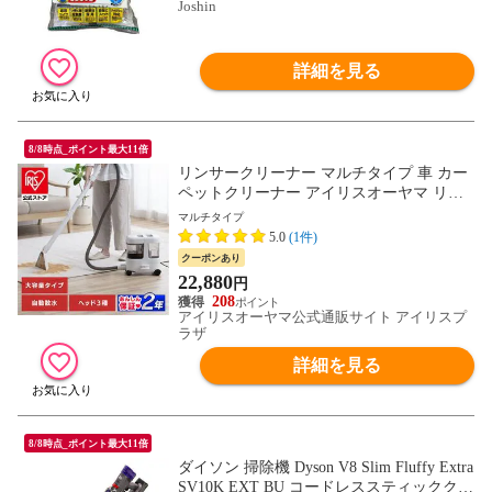
Joshin
詳細を見る
8/8時点_ポイント最大11倍
リンサークリーナー マルチタイプ 車 カー
ペットクリーナー アイリスオーヤマ リン
サー カーペット ノズル 絨毯 クリーナー
マルチタイプ
吸引力 布 洗浄機 大容量 掃除機 大掃除 大
5.0
(1件)
容量リンサークリーナー RNS-P1600 グレ
クーポンあり
ーホワイト 【安心延長保証対象】 [家電]
22,880
円
208
アイリスオーヤマ公式通販サイト アイリスプ
ラザ
詳細を見る
8/8時点_ポイント最大11倍
ダイソン 掃除機 Dyson V8 Slim Fluffy Extra
SV10K EXT BU コードレススティッククリ