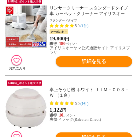
8/8時点_ポイント最大11倍
リンサークリーナー スタンダードタイプ
車 カーペットクリーナー アイリスオーヤ
マ リンサー カーペット ノズル 絨毯 クリ
スタンダードタイプ
ーナー 吸引力 布 洗浄機 大容量 掃除機 大
5.0
(1件)
掃除 大容量リンサークリーナー RNSP-P16
クーポンあり
00 ホワイト 【安心延長保証対象】 [家電]
19,800
円
[広告]
180
アイリスオーヤマ公式通販サイト アイリスプ
ラザ
詳細を見る
8/8時点_ポイント最大11倍
卓上そうじ機 ホワイト ＪＩＭ－Ｃ０３－
Ｗ （１台）
5.0
(1件)
1,122
円
10
爽快ドラッグ(Rakuten Direct)