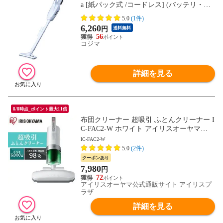
a [紙パック式 /コードレス] (バッテリ・充
電器 別売モデル) CL107FD-ZW
5.0
(1件)
6,260
円
送料無料
56
コジマ
詳細を見る
8/8時点_ポイント最大11倍
布団クリーナー 超吸引 ふとんクリーナー I
C-FAC2-W ホワイト アイリスオーヤマ
【安心延長保証対象】 [家電]
IC-FAC2-W
5.0
(2件)
クーポンあり
7,980
円
72
アイリスオーヤマ公式通販サイト アイリスプ
ラザ
詳細を見る