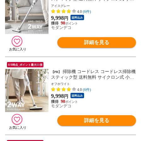
コンパクト 軽量 ハンディクリーナー ステ
アイスグレー
ィッククリーナー コードレスクリーナー
4.0
(6件)
サイクロンクリーナー 充電式 強力吸引
9,998
円
送料込み
【アイスグレー】 小型商品(ヤマト)
90
モダンデコ
詳細を見る
8/8時点_ポイント最大11倍
掃除機 コードレス コードレス掃除機
【PR】
スティック型 送料無料 サイクロン式 小型
コンパクト 軽量 ハンディクリーナー ステ
オフホワイト
ィッククリーナー コードレスクリーナー
4.0
(6件)
サイクロンクリーナー 充電式 強力吸引
9,998
円
送料込み
【オフホワイト】 小型商品(ヤマト)
90
モダンデコ
詳細を見る