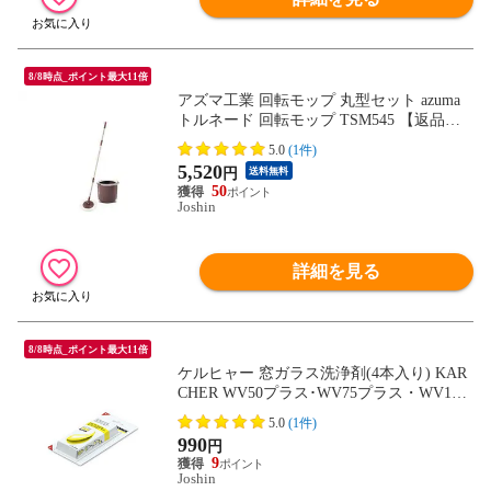
8/8時点_ポイント最大11倍
アズマ工業 回転モップ 丸型セット azuma
トルネード 回転モップ TSM545 【返品種
別A】
5.0
(1件)
5,520
円
送料無料
50
Joshin
詳細を見る
8/8時点_ポイント最大11倍
ケルヒャー 窓ガラス洗浄剤(4本入り) KAR
CHER WV50プラス･WV75プラス・WV1プ
ラス・WV1プレミアム専用 6.295-302.0
5.0
(1件)
【返品種別A】
990
円
9
Joshin