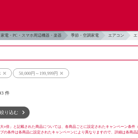
家電・PC・スマホ周辺機器・楽器
季節・空調家電
エアコン
エ
体
50,000円～199,999円
93
件
絞り込む
大○倍」と記載された商品については、各商品ごとに設定されたキャンペーン条件
プの条件は各商品に設定されたキャンペーンにより異なりますので、詳細は各商品