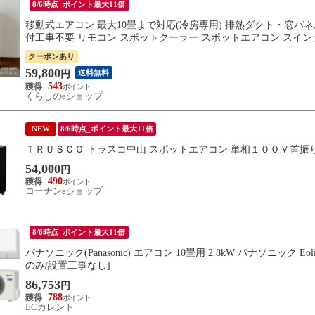
8/6時点_ポイント最大11倍
移動式エアコン 最大10畳まで対応(冷房専用) 排熱ダクト・窓パネル付
付工事不要 リモコン スポットクーラー スポットエアコン スイング 
料】
クーポンあり
59,800
送料無料
円
543
くらしのeショップ
NEW
8/6時点_ポイント最大11倍
ＴＲＵＳＣＯ トラスコ中山 スポットエアコン 単相１００Ｖ首振り機能
54,000
円
490
コーナンeショップ
8/6時点_ポイント最大11倍
パナソニック(Panasonic) エアコン 10畳用 2.8kW パナソニック Eo
のみ/設置工事なし]
86,753
円
788
ECカレント