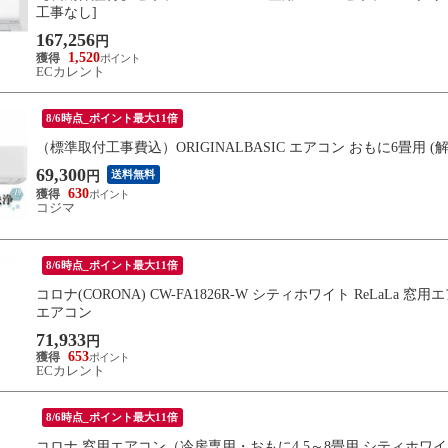
工事なし]
167,256
円
1,520
ECカレント
8/6時点_ポイント最大11倍
（標準取付工事費込）ORIGINALBASIC エアコン おもに6畳用 (
69,300
送料無料
円
630
コジマ
8/6時点_ポイント最大11倍
コロナ(CORONA) CW-FA1826R-W シティホワイト ReLaL
エアコン
71,933
円
653
ECカレント
8/6時点_ポイント最大11倍
コロナ 窓用エアコン（冷房専用・おもに4.5～8畳用 シティホワイト） 