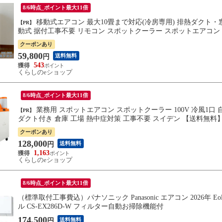
8/6時点_ポイント最大11倍
移動式エアコン 最大10畳まで対応(冷房専用) 排熱ダクト・窓パネル付き MAC-3026N エアコン クーラー 除湿機 大型 移
【PR】
動式 据付工事不要 リモコン スポットクーラー スポットエアコン スイング タイマ
【送料無料】
クーポンあり
59,800
送料無料
円
543
くらしのeショップ
8/6時点_ポイント最大11倍
業務用 スポットエアコン スポットクーラー 100V 冷風1口 自動首振り機能付き R32冷媒 SS-25DL-1T 冷風機 業務用 排熱
【PR】
ダクト付き 倉庫 工場 熱中症対策 工事不要 スイデン 【送料無
クーポンあり
128,000
送料無料
円
1,163
くらしのeショップ
8/6時点_ポイント最大11倍
（標準取付工事費込）パナソニック Panasonic エアコン 2026年 
ル CS-EX286D-W フィルター自動お掃除機能付
174,500
送料無料
円