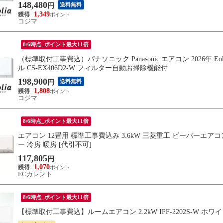
148,480
送料無料
円
1,349
コジマ
8/6時点_ポイント最大11倍
（標準取付工事費込）パナソニック Panasonic エアコン 2026年 
ル CS-EX406D2-W フィルター自動お掃除機能付
198,900
送料無料
円
1,808
コジマ
8/6時点_ポイント最大11倍
エアコン 12畳用 標準工事費込み 3.6kW 三菱重工 ビーバーエアコン 
ー 冷房 暖房 [代引不可]
117,805
円
1,070
ECカレント
8/6時点_ポイント最大11倍
【標準取付工事費込】ルームエアコン 2.2kW IPF-2202S-W ホ