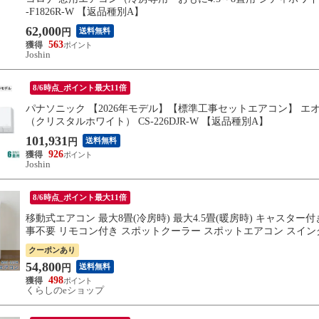
-F1826R-W 【返品種別A】
62,000
送料無料
円
563
Joshin
8/6時点_ポイント最大11倍
パナソニック 【2026年モデル】【標準工事セットエアコン】 エオリア
（クリスタルホワイト） CS-226DJR-W 【返品種別A】
101,931
送料無料
円
926
Joshin
8/6時点_ポイント最大11倍
移動式エアコン 最大8畳(冷房時) 最大4.5畳(暖房時) キャスター付き
事不要 リモコン付き スポットクーラー スポットエアコン スイング 
クーポンあり
54,800
送料無料
円
498
くらしのeショップ