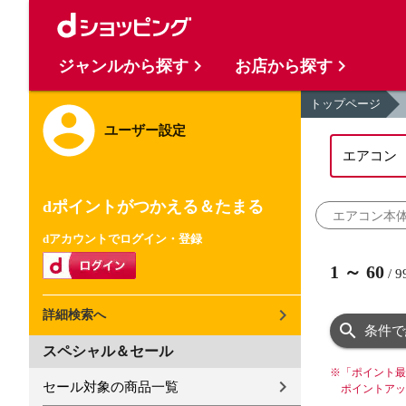
ジャンルから探す
お店から探す
トップページ
ユーザー設定
dポイントがつかえる＆たまる
エアコン本
dアカウントでログイン・登録
1
～
60
/
9
詳細検索へ
条件で
スペシャル＆セール
※
「ポイント最
セール対象の商品一覧
ポイントアッ