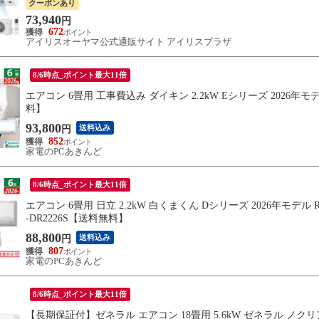
クーポンあり
73,940
円
672
アイリスオーヤマ公式通販サイト アイリスプラザ
8/6時点_ポイント最大11倍
エアコン 6畳用 工事費込み ダイキン 2.2kW Eシリーズ 2026年モデル S
料】
93,800
送料込み
円
852
家電のPCあきんど
8/6時点_ポイント最大11倍
エアコン 6畳用 日立 2.2kW 白くまくん Dシリーズ 2026年モデル RAS-
-DR2226S【送料無料】
88,800
送料込み
円
807
家電のPCあきんど
8/6時点_ポイント最大11倍
【長期保証付】ゼネラル エアコン 18畳用 5.6kW ゼネラル ノクリア 