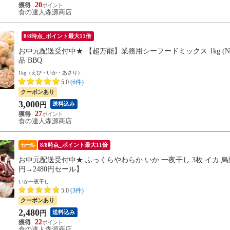
20
食の達人森源商店
8/8時点_ポイント最大11倍
お中元配送受付中★ 【超万能】業務用シーフードミックス 1kg (NET
品 BBQ
1kg（えび・いか・あさり）
5.0
(6件)
クーポンあり
3,000
送料込み
円
27
食の達人森源商店
セール
8/8時点_ポイント最大11倍
お中元配送受付中★ ふっくらやわらか いか 一夜干し 3枚 イカ 烏賊
円→2480円セール】
いか一夜干し
5.0
(3件)
クーポンあり
2,480
送料込み
円
22
食の達人森源商店