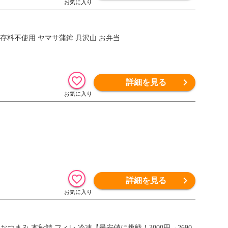
保存料不使用 ヤマサ蒲鉾 具沢山 お弁当
詳細を見る
詳細を見る
おつまみ 本秋鯖 フィレ 冷凍【最安値に挑戦！3000円→2690