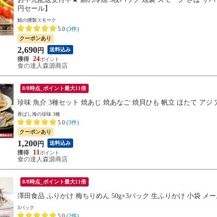
円セール】
鯖の燻製スモーク
5.0
(3件)
クーポンあり
2,690
送料込み
円
24
食の達人森源商店
8/8時点_ポイント最大11倍
珍味 魚介 3種セット 焼あじ 焼あなご 焼貝ひも 帆立 ほたて ア
香ばし海の珍味 3種
5.0
(3件)
クーポンあり
1,200
送料込み
円
11
食の達人森源商店
8/8時点_ポイント最大11倍
澤田食品 ふりかけ 梅ちりめん 50g×3パック 生ふりかけ 小袋 メ
3パック
5.0
(2件)