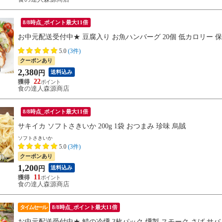
8/8時点_ポイント最大11倍
お中元配送受付中★ 豆腐入り お魚ハンバーグ 20個 低カロリー 
5.0
(3件)
クーポンあり
2,380
送料込み
円
22
食の達人森源商店
8/8時点_ポイント最大11倍
サキイカ ソフトさきいか 200g 1袋 おつまみ 珍味 烏賊
ソフトさきいか
5.0
(3件)
クーポンあり
1,200
送料込み
円
11
食の達人森源商店
タイムセール
8/8時点_ポイント最大11倍
お中元配送受付中★ 鯖の冷燻 3枚パック 燻製 スモーク さば サバ 