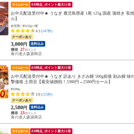
タイムセール
8/8時点_ポイント最大11倍
お中元配送受付中★ うなぎ 鹿児島県産 1尾 125g 国産 蒲焼き 長焼
ル】
自宅用／約125g×1尾
4.3
(147件)
クーポンあり
3,000
送料込み
円
27
食の達人森源商店
タイムセール
8/8時点_ポイント最大11倍
お中元配送受付中★ うなぎ 訳あり きざみ鰻 500g前後 刻み鰻 味
撃価格 土用丑【最安値挑戦！3380円→2580円セール】
約500g
3.9
(115件)
クーポンあり
2,580
送料込み
円
23
食の達人森源商店
タイムセール
8/8時点_ポイント最大11倍