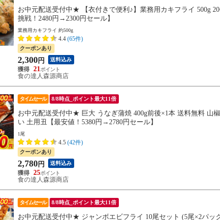
お中元配送受付中★ 【衣付きで便利♪】業務用カキフライ 500g 2
挑戦！2480円→2300円セール】
業務用カキフライ 約500g
4.4
(65件)
クーポンあり
2,300
送料込み
円
21
食の達人森源商店
タイムセール
8/8時点_ポイント最大11倍
お中元配送受付中★ 巨大 うなぎ蒲焼 400g前後×1本 送料無料 山
い 土用丑【最安値！5380円→2780円セール】
1尾
4.5
(42件)
クーポンあり
2,780
送料込み
円
25
食の達人森源商店
タイムセール
8/8時点_ポイント最大11倍
お中元配送受付中★ ジャンボエビフライ 10尾セット (5尾×2パッ