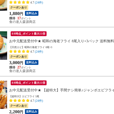
4.7
(24件)
クーポンあり
1,880
送料込み
円
17
食の達人森源商店
8/8時点_ポイント最大11倍
お中元配送受付中★ 昭和の海老フライ 8尾入り×3パック 送料無料
【天然エビ】昭和の海老フライ 8尾×3
4.7
(24件)
クーポンあり
3,000
送料込み
円
27
食の達人森源商店
8/8時点_ポイント最大11倍
お中元配送受付中★ 【超特大】手間ナシ簡単♪ジャンボエビフライお
【超特大】エビフライ 5尾
4.7
(24件)
クーポンあり
2,200
送料込み
円