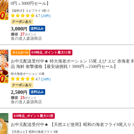
0円→3000円セール】
【超特大】エビフライ 5尾×2
4.7
(24件)
クーポンあり
3,000
送料込み
円
27
食の達人森源商店
タイムセール
8/8時点_ポイント最大11倍
お中元配送受付中★ 特大海老ポーション 15尾 えび エビ 赤海老 
品 海鮮 衝撃価格【最安値挑戦！3000円→2500円セール】
特大海老ポーション 15尾
4.7
(24件)
クーポンあり
2,500
送料込み
円
23
食の達人森源商店
8/8時点_ポイント最大11倍
お中元配送受付中★ 【天然エビ使用】昭和の海老フライ8尾入り 冷
【天然エビ】昭和の海老フライ 8尾