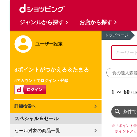
ジャンルから探す
お店から探す
トップページ
ユーザー設定
dポイントがつかえる＆たまる
食の達人森
dアカウントでログイン・登録
1
～
60
/
8
詳細検索へ
条件で
スペシャル＆セール
※
「ポイント最
セール対象の商品一覧
ポイントアッ