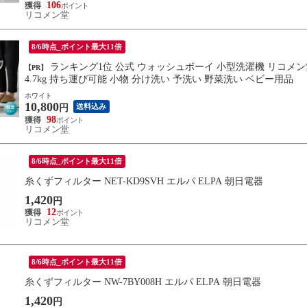
106
リコメン堂
8/6時点_ポイント最大11倍
ランキング1位 公式 ウォッシュボーイ 小型洗濯機 リコメン堂限定色 バケツ 2水流 らくらく排水 TOM-12f 洗濯容量600g
【PR】
4.7kg 持ち運び可能 小物 分け洗い 予洗い 野菜洗い ベビー用品
ホワイト
10,800
送料込み
円
98
リコメン堂
8/6時点_ポイント最大11倍
糸くずフィルター NET-KD9SVH エルパ ELPA 朝日電器
1,420
円
12
リコメン堂
8/6時点_ポイント最大11倍
糸くずフィルター NW-7BY008H エルパ ELPA 朝日電器
1,420
円