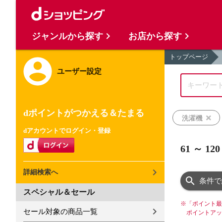
ジャンルから探す
お店から探す
トップページ
ユーザー設定
dポイントがつかえる＆たまる
洗濯機
dアカウントでログイン・登録
61
～
120
詳細検索へ
条件で
スペシャル＆セール
※
「ポイント最
セール対象の商品一覧
ポイントアッ