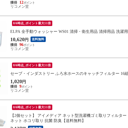
12
リコメン堂
8/6時点_ポイント最大11倍
ELPA 全手動ウォッシャー WS01 清掃・衛生用品 清掃用品 洗
10,620
送料無料
円
96
リコメン堂
8/6時点_ポイント最大11倍
セーブ・インダストリー ふろ水ホースのキャッチフィルター 16組入 S
1,020
円
9
リコメン堂
8/6時点_ポイント最大11倍
【2個セット】 アイメディア ネット型洗濯機ゴミ取りフィルター ド
ネット ホコリ取り 抗菌 防臭【送料無料】