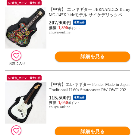
8/7時点_ポイント最大11倍
【中古】 エレキギター FERNANDES Burny
MG-145X hideモデル サイケデリックペイ
ント フェルナンデス バーニー
207,900
円
送料込み
1,890
chuya-online
詳細を見る
8/7時点_ポイント最大11倍
【中古】エレキギター Fender Made in Japan
Traditional II 60s Stratocaster RW OWT 2024
年製 フェンダー ジャパントラディショナ
115,500
円
送料込み
ル 60s
1,050
chuya-online
詳細を見る