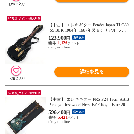
8/7時点_ポイント最大11倍
【中古】 エレキギター Fender Japan TLG80
-55 BLK 1984年-1987年製 Eシリアル フェ
ンダージャパン テレキャスター BOXERシ
123,900
円
送料込み
リーズ ゴールドパーツ
1,126
chuya-online
詳細を見る
8/7時点_ポイント最大11倍
【中古】 エレキギター PRS P24 Trem Artist
Package Rosewood Neck BZF Royal Blue 2014
年製 ポールリードスミス アーティストパ
596,400
円
送料込み
ッケージ Paul Reed Smith ローズネック ハ
5,421
カランダ指板 Regular Neck
chuya-online