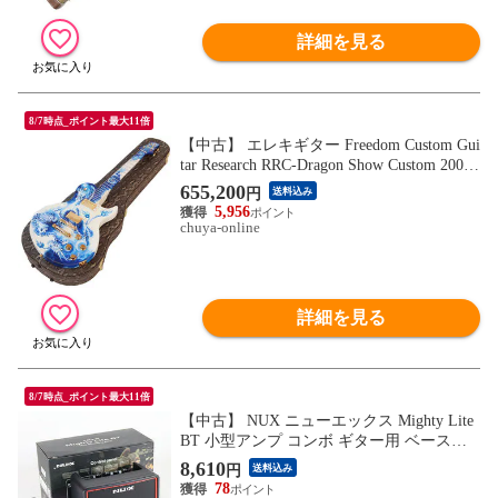
詳細を見る
8/7時点_ポイント最大11倍
【中古】 エレキギター Freedom Custom Gui
tar Research RRC-Dragon Show Custom 2003
年製 フリーダム Dragon ドラゴン
655,200
円
送料込み
5,956
chuya-online
詳細を見る
8/7時点_ポイント最大11倍
【中古】 NUX ニューエックス Mighty Lite
BT 小型アンプ コンボ ギター用 ベース用
モデリングアンプ
8,610
円
送料込み
78