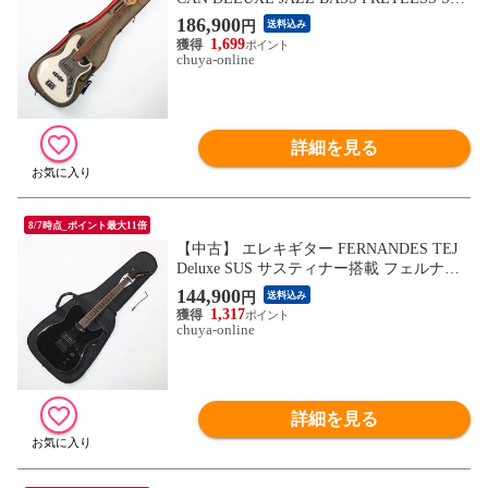
G 1997年製 アメリカン デラックス ジャズ
186,900
円
送料込み
ベース フレットレス エレキベース
1,699
chuya-online
詳細を見る
8/7時点_ポイント最大11倍
【中古】 エレキギター FERNANDES TEJ
Deluxe SUS サスティナー搭載 フェルナン
デス
144,900
円
送料込み
1,317
chuya-online
詳細を見る