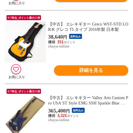
8/7時点_ポイント最大11倍
【中古】 エレキギター Greco WST-STD LO
R/R グレコ TLタイプ 2016年製 日本製
38,640
円
送料込み
351
chuya-online
詳細を見る
8/7時点_ポイント最大11倍
【中古】 エレキギター Valley Arts Custom P
ro USA ST Style EMG SSH Sparkle Blue バ
レーアーツ カスタムプロ
365,400
円
送料込み
3,321
chuya-online