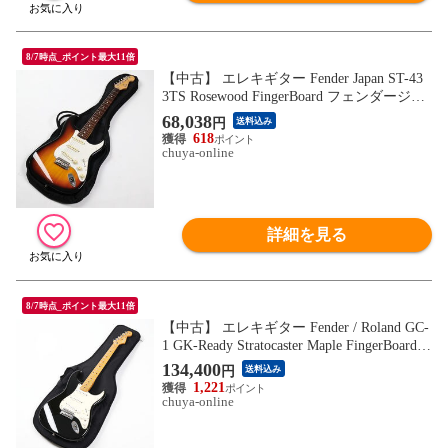
8/7時点_ポイント最大11倍
【中古】 エレキギター Fender Japan ST-43
3TS Rosewood FingerBoard フェンダージャ
パン ストラトキャスター 2000年代前半 日
68,038
円
送料込み
本製 MADE IN JAPAN
618
chuya-online
詳細を見る
8/7時点_ポイント最大11倍
【中古】 エレキギター Fender / Roland GC-
1 GK-Ready Stratocaster Maple FingerBoard B
lack 2012年製 GKピックアップ内蔵ストラ
134,400
円
送料込み
トキャスター フェンダー ローランド
1,221
chuya-online