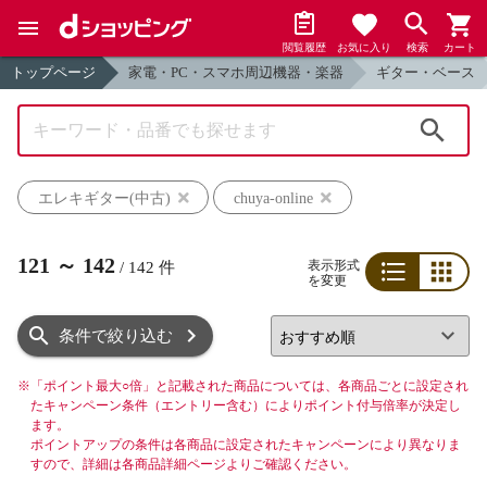
閲覧履歴
お気に入り
検索
カート
トップページ
家電・PC・スマホ周辺機器・楽器
ギター・ベース
検索
エレキギター(中古)
chuya-online
121
～
142
表示形式
/
142
件
を変更
リスト
グリッド
条件で絞り込む
※
「ポイント最大○倍」と記載された商品については、各商品ごとに設定され
たキャンペーン条件（エントリー含む）によりポイント付与倍率が決定し
ます。
ポイントアップの条件は各商品に設定されたキャンペーンにより異なりま
すので、詳細は各商品詳細ページよりご確認ください。