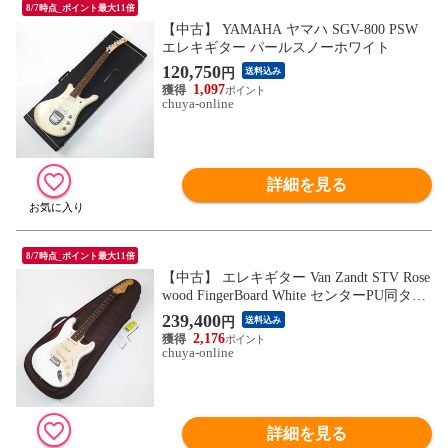
8/7時点_ポイント最大11倍
【中古】 YAMAHA ヤマハ SGV-800 PSW
エレキギター パールスノーホワイト
120,750
円
送料込み
1,097
chuya-online
詳細を見る
8/7時点_ポイント最大11倍
【中古】 エレキギター Van Zandt STV Rose
wood FingerBoard White センターPU同タイ
プに交換済み ヴァンザント
239,400
円
送料込み
2,176
chuya-online
詳細を見る