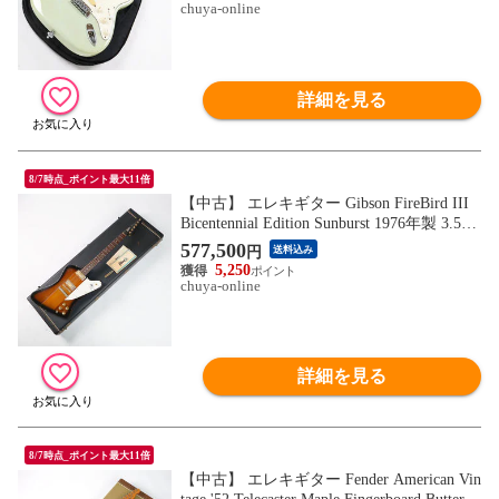
chuya-online
詳細を見る
8/7時点_ポイント最大11倍
【中古】 エレキギター Gibson FireBird III
Bicentennial Edition Sunburst 1976年製 3.58k
g ギブソン ファイアーバード 建国200周年
577,500
円
送料込み
記念モデル
5,250
chuya-online
詳細を見る
8/7時点_ポイント最大11倍
【中古】 エレキギター Fender American Vin