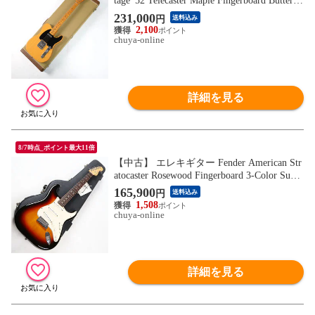
tage '52 Telecaster Maple Fingerboard Buttersc
otch Blonde 2005年製 フェンダー テレキャ
231,000
円
送料込み
スター アメリカンビンテージ バタースコ
2,100
ッチブロンド
chuya-online
詳細を見る
8/7時点_ポイント最大11倍
【中古】 エレキギター Fender American Str
atocaster Rosewood Fingerboard 3-Color Sunb
urst 2007年製 USA製
165,900
円
送料込み
1,508
chuya-online
詳細を見る