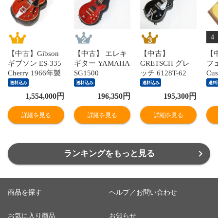
4
【中古】Gibson
【中古】 エレキ
【中古】
【中
ギブソン ES-335
ギター YAMAHA
GRETSCH グレ
フ
Cherry 1966年製
SG1500
ッチ 6128T-62
Cus
Bigsby増設 セミ
Persimmon Red
Duo Jet w/Bigsby
Lim
送料込み
送料込み
送料込み
送料
アコ エレキギタ
1982年製 ヤマハ
Black 2001年製
70t
1,554,000
円
196,350
円
195,300
円
ー
SG-1500 パーシ
デュオジェット
Bro
モンレッド 日本
日本製 FilterTron
Noc
詳細を見る
詳細を見る
詳細を見る
製 MADE IN
ピックアップ搭
20
JAPAN
載
ギ
ランキングをもっと見る
商品を探す
ヘルプ／お問い合わせ
お気に入り商品
お知らせ