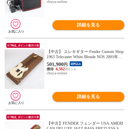
chuya-online
詳細を見る
8/7時点_ポイント最大11倍
【中古】 エレキギター Fender Custom Shop
1963 Telecaster White Blonde NOS 2001年製
フェンダーカスタムショップ テレキャスタ
501,900
円
送料込み
ー
4,562
chuya-online
詳細を見る
8/7時点_ポイント最大11倍
【中古】FENDER フェンダー USA AMERI
CAN DELUXE JAZZ BASS FRETLESS SH