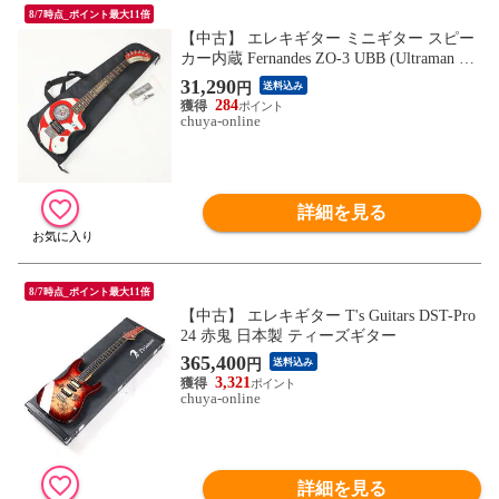
8/7時点_ポイント最大11倍
【中古】 エレキギター ミニギター スピー
カー内蔵 Fernandes ZO-3 UBB (Ultraman Bu
bble Beam) ウルトラマンZO3 フェルナンデ
31,290
円
送料込み
ス ぞーさん
284
chuya-online
詳細を見る
8/7時点_ポイント最大11倍
【中古】 エレキギター T's Guitars DST-Pro
24 赤鬼 日本製 ティーズギター
365,400
円
送料込み
3,321
chuya-online
詳細を見る