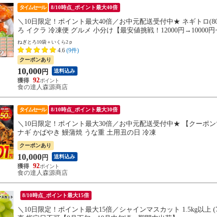
タイムセール
8/10時点_ポイント最大40倍
＼10日限定！ポイント最大40倍／お中元配送受付中★ ネギトロ(80g×
ろ イクラ 冷凍便 グルメ 小分け【最安値挑戦！12000円→10000
ねぎとろ10袋＋いくら2ｐ
4.6
(9件)
クーポンあり
10,000
送料込み
円
92
食の達人森源商店
タイムセール
8/10時点_ポイント最大30倍
＼10日限定！ポイント最大30倍／お中元配送受付中★ 【クーポンで半
ナギ かばやき 鰻蒲焼 うな重 土用丑の日 冷凍
クーポンあり
10,000
送料込み
円
92
食の達人森源商店
8/10時点_ポイント最大15倍
＼10日限定！ポイント最大15倍／シャインマスカット 1.5kg以上 (7