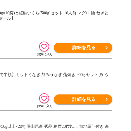
10袋)と紅鮭いくら(500g)セット 10人前 マグロ 鮪 ねぎと
円セール】
詳細を見る
額】カットうなぎ 刻みうなぎ 蒲焼き 900g セット 鰻 ウ
詳細を見る
50g以上×2房) 岡山県産 秀品 糖度20度以上 無地熨斗付き 産