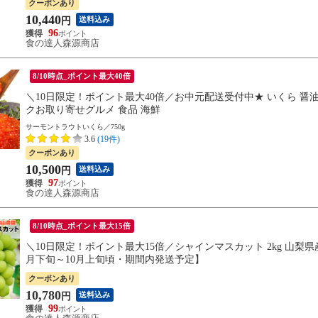
クーポンあり
10,440
送料込み
円
96
食の達人森源商店
8/10時点_ポイント最大40倍
＼10日限定！ポイント最大40倍／お中元配送受付中★ いくら 醤油漬け 
クお取り寄せグルメ 食品 海鮮
サーモントラウトいくら／750g
3.6
(19件)
クーポンあり
10,500
送料込み
円
97
食の達人森源商店
8/10時点_ポイント最大15倍
＼10日限定！ポイント最大15倍／シャインマスカット 2kg 山梨県
月下旬～10月上旬頃・期間内発送予定】
クーポンあり
10,780
送料込み
円
99