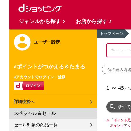
ジャンルから探す
お店から探す
トップページ
ユーザー設定
dポイントがつかえる＆たまる
食の達人森
dアカウントでログイン・登録
1
～
45
/
4
詳細検索へ
条件で
スペシャル＆セール
※
「ポイント最
セール対象の商品一覧
ポイントアッ