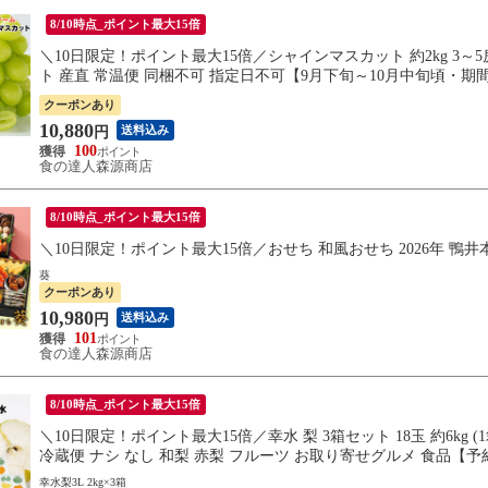
8/10時点_ポイント最大15倍
＼10日限定！ポイント最大15倍／シャインマスカット 約2kg 3～5
ト 産直 常温便 同梱不可 指定日不可【9月下旬～10月中旬頃・期
クーポンあり
10,880
送料込み
円
100
食の達人森源商店
8/10時点_ポイント最大15倍
＼10日限定！ポイント最大15倍／おせち 和風おせち 2026年 鴨井
葵
クーポンあり
10,980
送料込み
円
101
食の達人森源商店
8/10時点_ポイント最大15倍
＼10日限定！ポイント最大15倍／幸水 梨 3箱セット 18玉 約6kg (
冷蔵便 ナシ なし 和梨 赤梨 フルーツ お取り寄せグルメ 食品
幸水梨3L 2kg×3箱