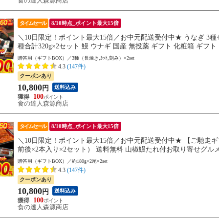
食の達人森源商店
タイムセール
8/10時点_ポイント最大15倍
＼10日限定！ポイント最大15倍／お中元配送受付中★ うなぎ 3種セ
種合計320g×2セット 鰻 ウナギ 国産 無投薬 ギフト 化粧箱 ギフト
贈答用（ギフトBOX）／3種（長焼き,ｶｯﾄ,刻み）×2set
4.3
(147件)
クーポンあり
10,800
送料込み
円
100
食の達人森源商店
タイムセール
8/10時点_ポイント最大15倍
＼10日限定！ポイント最大15倍／お中元配送受付中★ 【ご馳走ギフト】
前後×2本入り×2セット） 送料無料 山椒鰻たれ付お取り寄せグルメ 食
用丑
贈答用（ギフトBOX）／約180g×2尾×2set
4.3
(147件)
クーポンあり
10,800
送料込み
円
100
食の達人森源商店