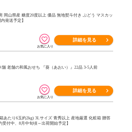
房 岡山県産 糖度20度以上 優品 無地熨斗付き ぶどう マスカッ
間内発送予定】
詳細を見る
本舗 老舗の和風おせち 『葵（あおい）』22品 3-5人前
詳細を見る
1箱あたり6玉約2kg) 3Lサイズ 青秀以上 産地厳選 化粧箱 贈答
【予約受付中、8月中旬頃～出荷開始予定】