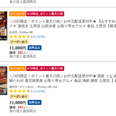
食の達人森源商店
タイムセール
8/10時点_ポイント最大15倍
＼10日限定！ポイント最大15倍／お中元配送受付中★ 【おすすめギフト
ナギ 蒲焼き 土用丑 山田水産 お取り寄せグルメ 食品 土用丑【最安値
自宅用／約180g×4尾
4.3
(147件)
クーポンあり
11,000
送料込み
円
101
食の達人森源商店
タイムセール
8/10時点_ポイント最大15倍
＼10日限定！ポイント最大15倍／お中元配送受付中★ 国産 うなぎ蒲
鰻たれ付 鹿児島県産 お取り寄せグルメ 食品 海鮮 贈答 土用丑【 最
贈答用（ギフトBOX）／約150g×2尾×2set
4.3
(147件)
クーポンあり
11,000
送料込み
円
101
食の達人森源商店