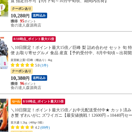
直 指定日不可【9月下旬～10月中旬頃、期間内出荷】
クーポンあり
10,280
送料込み
円
95
食の達人森源商店
8/10時点_ポイント最大15倍
＼10日限定！ポイント最大15倍／巨峰 梨 詰め合わせ セット 旬 特選
便 お取り寄せグルメ 食品 産直【予約受付中、8月中旬頃～出荷
皇室献上梨×巨峰（種あり）4kg
5.0
(1件)
クーポンあり
10,380
送料込み
円
96
食の達人森源商店
セール
8/10時点_ポイント最大15倍
＼10日限定！ポイント最大15倍／お中元配送受付中★ カット済み カニ
き蟹 ずわいがに ズワイガニ【最安値挑戦！12600円→10440円セ
並大盛 1.2kg（400g×3箱）
4.2
(69件)