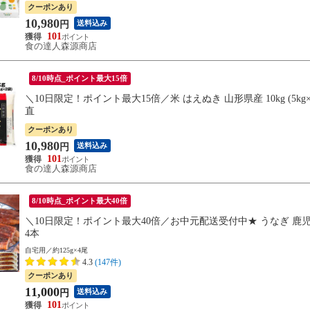
クーポンあり
10,980
送料込み
円
101
食の達人森源商店
8/10時点_ポイント最大15倍
＼10日限定！ポイント最大15倍／米 はえぬき 山形県産 10kg (5kg
直
クーポンあり
10,980
送料込み
円
101
食の達人森源商店
8/10時点_ポイント最大40倍
＼10日限定！ポイント最大40倍／お中元配送受付中★ うなぎ 鹿児島県
4本
自宅用／約125g×4尾
4.3
(147件)
クーポンあり
11,000
送料込み
円
101