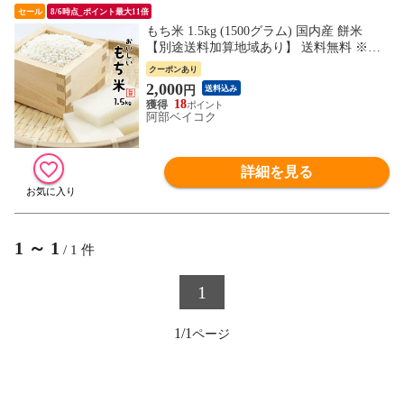
セール
8/6時点_ポイント最大11倍
もち米 1.5kg (1500グラム) 国内産 餅米
【別途送料加算地域あり】 送料無料 ※北
海道・中国・四国・九州・沖縄は別途追加
クーポンあり
送料
2,000
円
送料込み
18
阿部ベイコク
詳細を見る
1
～
1
/
1
件
1
1/1