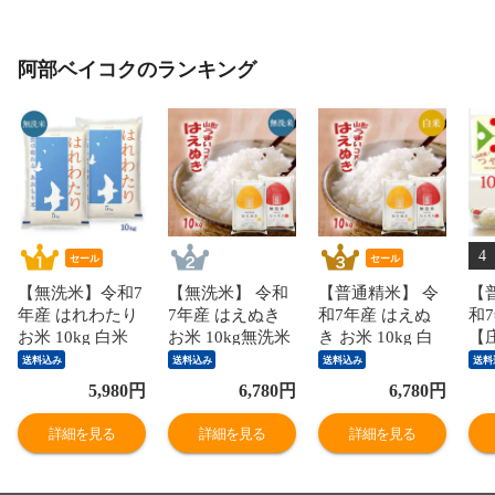
阿部ベイコクのランキング
4
セール
セール
【無洗米】令和7
【無洗米】 令和
【普通精米】 令
【
年産 はれわたり
7年産 はえぬき
和7年産 はえぬ
和
お米 10kg 白米
お米 10kg無洗米
き お米 10kg 白
【
青森県産 送料無
山形県産 (5kg×2
米山形県産
米 
送料込み
送料込み
送料込み
送料
料 ※北海道・中
袋) 送料無料 ※
(5kg×2袋) 送料無
白米
5,980
円
6,780
円
6,780
円
国・四国・九
北海道・中国・
料 ※北海道・中
米 
州・沖縄は別途
四国・九州・沖
国・四国・九
料
詳細を見る
詳細を見る
詳細を見る
追加送料
縄は別途追加送
州・沖縄は別途
道
cp202312628
料 コメ こめ
追加送料 コメ こ
国
tsuyahae
め cp202312628
は