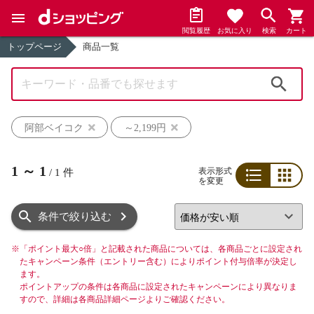
閲覧履歴
お気に入り
検索
カート
トップページ
商品一覧
検索
阿部ベイコク
～2,199円
1
～
1
表示形式
/
1
件
を変更
リスト
グリッド
条件で絞り込む
※
「ポイント最大○倍」と記載された商品については、各商品ごとに設定され
たキャンペーン条件（エントリー含む）によりポイント付与倍率が決定し
ます。
ポイントアップの条件は各商品に設定されたキャンペーンにより異なりま
すので、詳細は各商品詳細ページよりご確認ください。